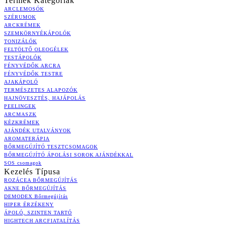
Termék Kategóriák
ARCLEMOSÓK
SZÉRUMOK
ARCKRÉMEK
SZEMKÖRNYÉKÁPOLÓK
TONIZÁLÓK
FELTÖLTŐ OLEOGÉLEK
TESTÁPOLÓK
FÉNYVÉDŐK ARCRA
FÉNYVÉDŐK TESTRE
AJAKÁPOLÓ
TERMÉSZETES ALAPOZÓK
HAJNÖVESZTÉS, HAJÁPOLÁS
PEELINGEK
ARCMASZK
KÉZKRÉMEK
AJÁNDÉK UTALVÁNYOK
AROMATERÁPIA
BŐRMEGÚJÍTÓ TESZTCSOMAGOK
BŐRMEGÚJÍTÓ ÁPOLÁSI SOROK AJÁNDÉKKAL
SOS csomagok
Kezelés Típusa
ROZÁCEA BŐRMEGÚJÍTÁS
AKNE BŐRMEGÚJÍTÁS
DEMODEX Bőrmegújítás
HIPER ÉRZÉKENY
ÁPOLÓ, SZINTEN TARTÓ
HIGHTECH ARCFIATALÍTÁS