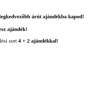
 legkedvezőbb árút ajándékba kapod!
esz ajándék!
lési sort
4 + 2 ajándékkal!