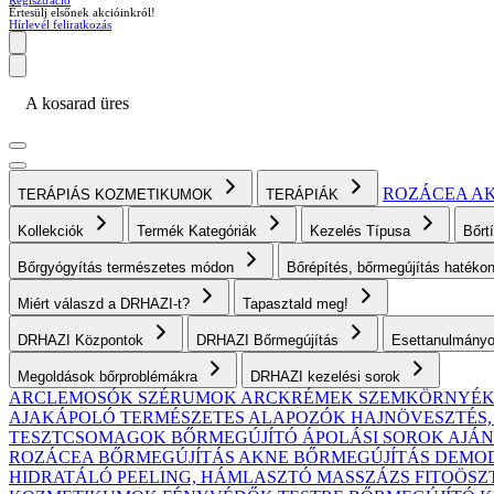
Regisztráció
Értesülj elsőnek akcióinkról!
Hírlevél feliratkozás
A kosarad üres
ROZÁCEA
A
TERÁPIÁS KOZMETIKUMOK
TERÁPIÁK
Kollekciók
Termék Kategóriák
Kezelés Típusa
Bőrt
Bőrgyógyítás természetes módon
Bőrépítés, bőrmegújítás haték
Miért válaszd a DRHAZI-t?
Tapasztald meg!
DRHAZI Központok
DRHAZI Bőrmegújítás
Esettanulmány
Megoldások bőrproblémákra
DRHAZI kezelési sorok
ARCLEMOSÓK
SZÉRUMOK
ARCKRÉMEK
SZEMKÖRNYÉ
AJAKÁPOLÓ
TERMÉSZETES ALAPOZÓK
HAJNÖVESZTÉS
TESZTCSOMAGOK
BŐRMEGÚJÍTÓ ÁPOLÁSI SOROK AJ
ROZÁCEA BŐRMEGÚJÍTÁS
AKNE BŐRMEGÚJÍTÁS
DEMODE
HIDRATÁLÓ
PEELING, HÁMLASZTÓ
MASSZÁZS
FITOÖSZ