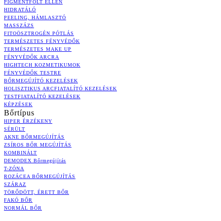
PIGMENTFOLT ELLEN
HIDRATÁLÓ
PEELING, HÁMLASZTÓ
MASSZÁZS
FITOÖSZTROGÉN PÓTLÁS
TERMÉSZETES FÉNYVÉDŐK
TERMÉSZETES MAKE UP
FÉNYVÉDŐK ARCRA
HIGHTECH KOZMETIKUMOK
FÉNYVÉDŐK TESTRE
BŐRMEGÚJÍTÓ KEZELÉSEK
HOLISZTIKUS ARCFIATALÍTÓ KEZELÉSEK
TESTFIATALÍTÓ KEZELÉSEK
KÉPZÉSEK
Bőrtípus
HIPER ÉRZÉKENY
SÉRÜLT
AKNE BŐRMEGÚJÍTÁS
ZSÍROS BŐR MEGÚJÍTÁS
KOMBINÁLT
DEMODEX Bőrmegújítás
T-ZÓNA
ROZÁCEA BŐRMEGÚJÍTÁS
SZÁRAZ
TÖRŐDÖTT, ÉRETT BŐR
FAKÓ BŐR
NORMÁL BŐR