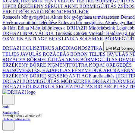
KOZMETIKUMOK
FÉNYVÉDŐK TESTRE
BŐRMEGÚJÍTÓ 
HIPER ÉRZÉKENY
SÉRÜLT
AKNE BŐRMEGÚJÍTÁS
ZSÍRO
ÉRETT BŐR
FAKÓ BŐR
NORMÁL BŐR
Rosaceás bőr gyógyítása
Aknés bőr gyógyítása természetesen
Demodex
Elvékonyodott bőr felépítése
Érdes arcbőr megújítása
Aknés, gyulladt
dr Házi Edina
Miért különleges a DRHAZI?
Minősítéseink
Legújabb 
DRHAZI INNOVÁCIÓK
Tudástár, Cikkek
Videotár
Hatóanyag Tud
OXYGEN ANTI AGE BIO KLINIKA
SOLYMÁR BŐRMEGÚJÍ
DRHAZI HOLISZTIKUS ARCDIAGNOSZTIKA
DRHAZI bőrmegúj
TELJES JAVULÁS ROZÁCEÁS BŐRÖN
TELJES JAVULÁS 
ROZÁCEA BŐRMEGÚJÍTÁS
AKNE BŐRMEGÚJÍTÁS
DEMODE
ÉRZÉKENY BŐRRE
PIGMENTFOLTRA
KORAI ÖREGEDÉS
HAJNÖVESZTÉS, HAJÁPOLÁS
FÉNYVÉDŐK ARCRA
FÉNY
ÉRZÉKENY BŐRRE
SENSBIO ANTI AGE arcfiatalítás
HIGHTE
DRHAZI BŐRMEGÚJÍTÁS MÓDSZEREK
DRHAZI BŐRMEG
DRHAZI HOLISZTIKUS ARCFIATALÍTÁS BIO ARCPLASZT
login
Regisztráció
Értesülj elsőnek akcióinkról!
Hírlevél feliratkozás