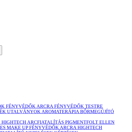
ÓK
FÉNYVÉDŐK ARCRA
FÉNYVÉDŐK TESTRE
ÉK UTALVÁNYOK
AROMATERÁPIA
BŐRMEGÚJÍTÓ
Ó
HIGHTECH ARCFIATALÍTÁS
PIGMENTFOLT ELLEN
ES MAKE UP
FÉNYVÉDŐK ARCRA
HIGHTECH