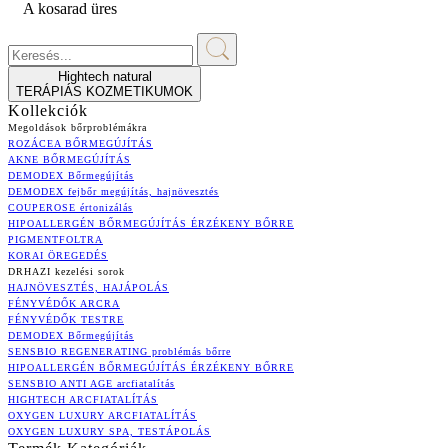
A kosarad üres
Hightech natural
TERÁPIÁS KOZMETIKUMOK
Kollekciók
Megoldások bőrproblémákra
ROZÁCEA BŐRMEGÚJÍTÁS
AKNE BŐRMEGÚJÍTÁS
DEMODEX Bőrmegújítás
DEMODEX fejbőr megújítás, hajnövesztés
COUPEROSE értonizálás
HIPOALLERGÉN BŐRMEGÚJÍTÁS ÉRZÉKENY BŐRRE
PIGMENTFOLTRA
KORAI ÖREGEDÉS
DRHAZI kezelési sorok
HAJNÖVESZTÉS, HAJÁPOLÁS
FÉNYVÉDŐK ARCRA
FÉNYVÉDŐK TESTRE
DEMODEX Bőrmegújítás
SENSBIO REGENERATING problémás bőrre
HIPOALLERGÉN BŐRMEGÚJÍTÁS ÉRZÉKENY BŐRRE
SENSBIO ANTI AGE arcfiatalítás
HIGHTECH ARCFIATALÍTÁS
OXYGEN LUXURY ARCFIATALÍTÁS
OXYGEN LUXURY SPA, TESTÁPOLÁS