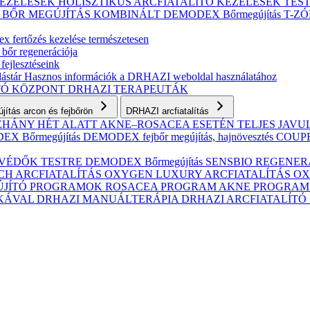
KEZELÉSEK
HOLISZTIKUS ARCFIATALÍTÓ KEZELÉSEK
TES
S BŐR MEGÚJÍTÁS
KOMBINÁLT
DEMODEX Bőrmegújítás
T-Z
 fertőzés kezelése természetesen
 bőr regenerációja
fejlesztéseink
ástár
Hasznos információk a DRHAZI weboldal használatához
TÓ KÖZPONT
DRHAZI TERAPEUTÁK
ítás arcon és fejbőrön
DRHAZI arcfiatalítás
NÉHÁNY HÉT ALATT AKNE–ROSACEA ESETÉN
TELJES JAV
X Bőrmegújítás
DEMODEX fejbőr megújítás, hajnövesztés
COUPER
VÉDŐK TESTRE
DEMODEX Bőrmegújítás
SENSBIO REGENERAT
CH ARCFIATALÍTÁS
OXYGEN LUXURY ARCFIATALÍTÁS
OX
ÚJÍTÓ PROGRAMOK
ROSACEA PROGRAM
AKNE PROGRA
IKÁVAL
DRHAZI MANUÁLTERÁPIA
DRHAZI ARCFIATALÍT