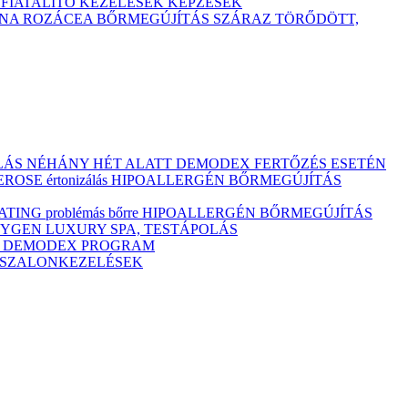
TFIATALÍTÓ KEZELÉSEK
KÉPZÉSEK
ÓNA
ROZÁCEA BŐRMEGÚJÍTÁS
SZÁRAZ
TÖRŐDÖTT,
ULÁS NÉHÁNY HÉT ALATT DEMODEX FERTŐZÉS ESETÉN
OSE értonizálás
HIPOALLERGÉN BŐRMEGÚJÍTÁS
ING problémás bőrre
HIPOALLERGÉN BŐRMEGÚJÍTÁS
YGEN LUXURY SPA, TESTÁPOLÁS
M
DEMODEX PROGRAM
Ó SZALONKEZELÉSEK