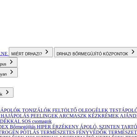
KNE
MIÉRT DRHAZI?
DRHAZI BŐRMEGÚJÍTÓ KÖZPONTOK
ípus
onyan
ok
KÁPOLÓK
TONIZÁLÓK
FELTÖLTŐ OLEOGÉLEK
TESTÁPOL
, HAJÁPOLÁS
PEELINGEK
ARCMASZK
KÉZKRÉMEK
AJÁND
ÁNDÉKKAL
SOS csomagok
X Bőrmegújítás
HIPER ÉRZÉKENY
ÁPOLÓ, SZINTEN TART
TROGÉN PÓTLÁS
TERMÉSZETES FÉNYVÉDŐK
TERMÉSZET