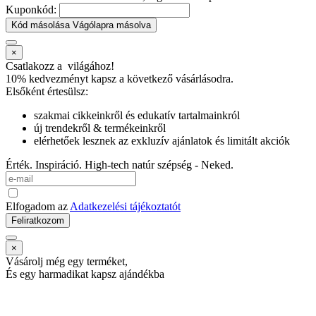
Kuponkód:
Kód másolása
Vágólapra másolva
×
Csatlakozz a
világához!
10% kedvezményt kapsz
a következő vásárlásodra.
Elsőként értesülsz:
szakmai cikkeinkről és edukatív tartalmainkról
új trendekről & termékeinkről
elérhetőek lesznek az exkluzív ajánlatok és limitált akciók
Érték. Inspiráció. High-tech natúr szépség - Neked.
Elfogadom az
Adatkezelési tájékoztatót
Feliratkozom
×
Vásárolj még egy terméket,
És egy harmadikat kapsz ajándékba