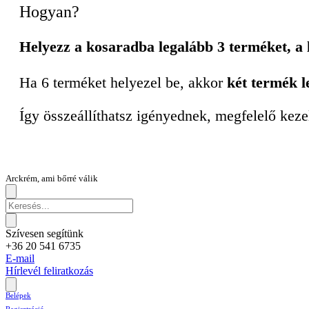
Hogyan?
Helyezz a kosaradba legalább 3 terméket, a
Ha 6 terméket helyezel be, akkor
két termék l
Így összeállíthatsz igényednek, megfelelő keze
Arckrém, ami bőrré válik
Szívesen segítünk
+36 20 541 6735
E-mail
Hírlevél feliratkozás
Belépek