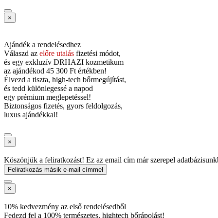
×
Ajándék a rendelésedhez
Válaszd az
előre utalás
fizetési módot,
és
egy exkluzív DRHAZI kozmetikum
az ajándékod
45 300 Ft értékben!
Élvezd a tiszta, high-tech bőrmegújítást,
és tedd különlegessé a napod
egy prémium meglepetéssel!
Biztonságos fizetés, gyors feldolgozás,
luxus ajándékkal!
×
Köszönjük a feliratkozást! Ez az email cím már szerepel adatbázisunk
Feliratkozás másik e-mail címmel
×
10% kedvezmény az első rendelésedből
Fedezd fel a 100% természetes, hightech bőrápolást!