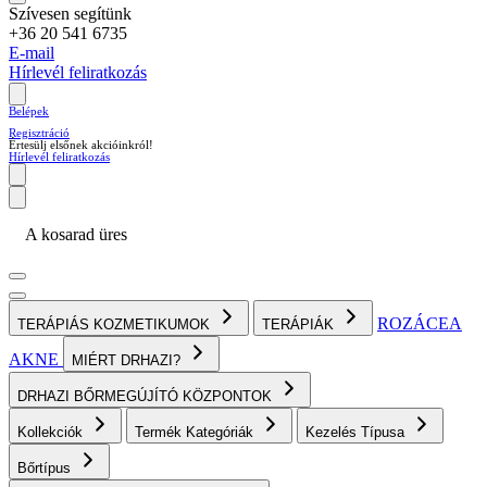
Szívesen segítünk
+36 20 541 6735
E-mail
Hírlevél feliratkozás
Belépek
Regisztráció
Értesülj elsőnek akcióinkról!
Hírlevél feliratkozás
A kosarad üres
ROZÁCEA
TERÁPIÁS KOZMETIKUMOK
TERÁPIÁK
AKNE
MIÉRT DRHAZI?
DRHAZI BŐRMEGÚJÍTÓ KÖZPONTOK
Kollekciók
Termék Kategóriák
Kezelés Típusa
Bőrtípus