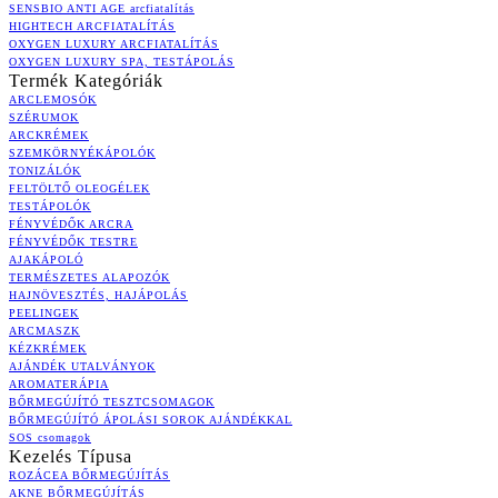
SENSBIO ANTI AGE arcfiatalítás
HIGHTECH ARCFIATALÍTÁS
OXYGEN LUXURY ARCFIATALÍTÁS
OXYGEN LUXURY SPA, TESTÁPOLÁS
Termék Kategóriák
ARCLEMOSÓK
SZÉRUMOK
ARCKRÉMEK
SZEMKÖRNYÉKÁPOLÓK
TONIZÁLÓK
FELTÖLTŐ OLEOGÉLEK
TESTÁPOLÓK
FÉNYVÉDŐK ARCRA
FÉNYVÉDŐK TESTRE
AJAKÁPOLÓ
TERMÉSZETES ALAPOZÓK
HAJNÖVESZTÉS, HAJÁPOLÁS
PEELINGEK
ARCMASZK
KÉZKRÉMEK
AJÁNDÉK UTALVÁNYOK
AROMATERÁPIA
BŐRMEGÚJÍTÓ TESZTCSOMAGOK
BŐRMEGÚJÍTÓ ÁPOLÁSI SOROK AJÁNDÉKKAL
SOS csomagok
Kezelés Típusa
ROZÁCEA BŐRMEGÚJÍTÁS
AKNE BŐRMEGÚJÍTÁS