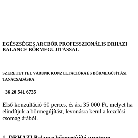
EGÉSZSÉGES ARCBŐR PROFESSZIONÁLIS DRHAZI
BALANCE BŐRMEGÚJÍTÁSSAL
SZERETETTEL VÁRUNK KONZULTÁCIÓRA ÉS BŐRMEGÚJÍTÁSI
TANÁCSADÁSRA
+36 20 541 6735
Első konzultáció 60 perces, és ára 35 000 Ft, melyet ha
elindítjuk a bőrmegújítást, levonásra kerül a kezelési
csomag árából.
1. DRHAZI Balance bőrmegújító program