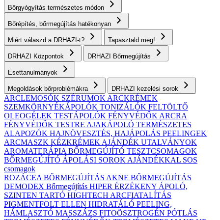
Bőrgyógyítás természetes módon
Bőrépítés, bőrmegújítás hatékonyan
Miért válaszd a DRHAZI-t?
Tapasztald meg!
DRHAZI Központok
DRHAZI Bőrmegújítás
Esettanulmányok
Megoldások bőrproblémákra
DRHAZI kezelési sorok
ARCLEMOSÓK
SZÉRUMOK
ARCKRÉMEK
SZEMKÖRNYÉKÁPOLÓK
TONIZÁLÓK
FELTÖLTŐ
OLEOGÉLEK
TESTÁPOLÓK
FÉNYVÉDŐK ARCRA
FÉNYVÉDŐK TESTRE
AJAKÁPOLÓ
TERMÉSZETES
ALAPOZÓK
HAJNÖVESZTÉS, HAJÁPOLÁS
PEELINGEK
ARCMASZK
KÉZKRÉMEK
AJÁNDÉK UTALVÁNYOK
AROMATERÁPIA
BŐRMEGÚJÍTÓ TESZTCSOMAGOK
BŐRMEGÚJÍTÓ ÁPOLÁSI SOROK AJÁNDÉKKAL
SOS
csomagok
ROZÁCEA BŐRMEGÚJÍTÁS
AKNE BŐRMEGÚJÍTÁS
DEMODEX Bőrmegújítás
HIPER ÉRZÉKENY
ÁPOLÓ,
SZINTEN TARTÓ
HIGHTECH ARCFIATALÍTÁS
PIGMENTFOLT ELLEN
HIDRATÁLÓ
PEELING,
HÁMLASZTÓ
MASSZÁZS
FITOÖSZTROGÉN PÓTLÁS