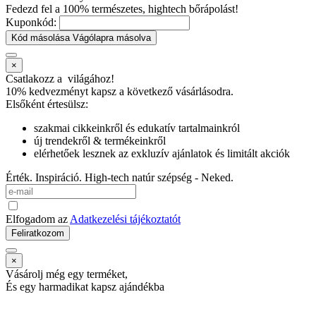
Fedezd fel a 100% természetes, hightech bőrápolást!
Kuponkód:
Kód másolása
Vágólapra másolva
×
Csatlakozz a
világához!
10% kedvezményt kapsz
a következő vásárlásodra.
Elsőként értesülsz:
szakmai cikkeinkről és edukatív tartalmainkról
új trendekről & termékeinkről
elérhetőek lesznek az exkluzív ajánlatok és limitált akciók
Érték. Inspiráció. High-tech natúr szépség - Neked.
Elfogadom az
Adatkezelési tájékoztatót
Feliratkozom
×
Vásárolj még egy terméket,
És egy harmadikat kapsz ajándékba