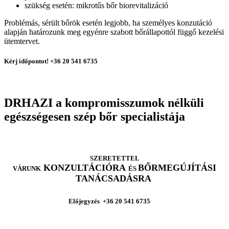
szükség esetén: mikrotűs bőr biorevitalizáció
Problémás, sérült bőrök esetén legjobb, ha személyes konzutáció
alapján határozunk meg egyénre szabott bőrállapottól függő kezelési
ütemtervet.
Kérj időpontot! +36 20 541 6735
DRHAZI a kompromisszumok nélküli
egészségesen szép bőr specialistája
SZERETETTEL
KONZULTÁCIÓRA
BŐRMEGÚJÍTÁSI
VÁRUNK
ÉS
TANÁCSADÁSRA
Előjegyzés +36 20 541 6735