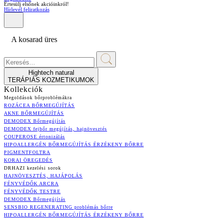
Értesülj elsőnek akcióinkról!
Hírlevél feliratkozás
A kosarad üres
Hightech natural
TERÁPIÁS KOZMETIKUMOK
Kollekciók
Megoldások bőrproblémákra
ROZÁCEA BŐRMEGÚJÍTÁS
AKNE BŐRMEGÚJÍTÁS
DEMODEX Bőrmegújítás
DEMODEX fejbőr megújítás, hajnövesztés
COUPEROSE értonizálás
HIPOALLERGÉN BŐRMEGÚJÍTÁS ÉRZÉKENY BŐRRE
PIGMENTFOLTRA
KORAI ÖREGEDÉS
DRHAZI kezelési sorok
HAJNÖVESZTÉS, HAJÁPOLÁS
FÉNYVÉDŐK ARCRA
FÉNYVÉDŐK TESTRE
DEMODEX Bőrmegújítás
SENSBIO REGENERATING problémás bőrre
HIPOALLERGÉN BŐRMEGÚJÍTÁS ÉRZÉKENY BŐRRE