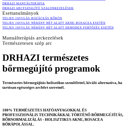
DRHAZI MANUÁLTERÁPIA
DRHAZI ARCFIATALÍTÓ SZALONKEZELÉSEK
Esettanulmányok
TELJES JAVULÁS ROZÁCEÁS BŐRÖN
TELJES JAVULÁS NÉHÁNY HÉT ALATT AKNE–ROSACEA ESETÉN
TELJES JAVULÁS NÉHÁNY HÉT ALATT DEMODEX FERTŐZÉS ESETÉN
Manuálterápiás arckezelések
Természetesen szép arc
DRHAZI természetes
bőrmegújító programok
Természetes bőrmegújítás holisztikus szemlélettel, kiváló alternatíva, ha
tartósan egészséges arcbőrt szeretnél.
100% TERMÉSZETES HATÓANYAGOKKAL ÉS
PROFESSZIONÁLIS TECHNIKÁKKAL TÖRTÉNŐ BŐRMEGÚJÍTÁS,
BŐRNORMALIZÁLÁS - HOLISZTIKUS AKNE, ROSACEA
BŐRÁPOLÁSSAL.