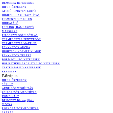
DEMODEX Bőrmegújítás
HIPER ÉRZÉKENY
ÁPOLÓ, SZINTEN TARTÓ
HIGHTECH ARCFIATALÍTÁS
PIGMENTFOLT ELLEN
HIDRATÁLÓ
PEELING, HÁMLASZTÓ
MASSZÁZS
FITOÖSZTROGÉN PÓTLÁS
TERMÉSZETES FÉNYVÉDŐK
TERMÉSZETES MAKE UP
FÉNYVÉDŐK ARCRA
HIGHTECH KOZMETIKUMOK
FÉNYVÉDŐK TESTRE
BŐRMEGÚJÍTÓ KEZELÉSEK
HOLISZTIKUS ARCFIATALÍTÓ KEZELÉSEK
TESTFIATALÍTÓ KEZELÉSEK
KÉPZÉSEK
Bőrtípus
HIPER ÉRZÉKENY
SÉRÜLT
AKNE BŐRMEGÚJÍTÁS
ZSÍROS BŐR MEGÚJÍTÁS
KOMBINÁLT
DEMODEX Bőrmegújítás
T-ZÓNA
ROZÁCEA BŐRMEGÚJÍTÁS
SZÁRAZ