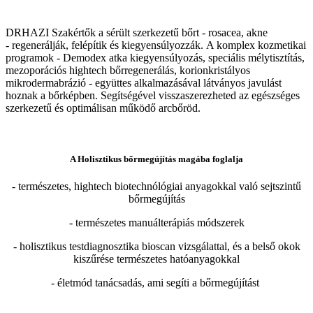
DRHAZI Szakértők a sérült szerkezetű bőrt - rosacea, akne
- regenerálják, felépítik és kiegyensúlyozzák. A komplex kozmetikai
programok - Demodex atka kiegyensúlyozás, speciális mélytisztítás,
mezoporációs hightech bőrregenerálás, korionkristályos
mikrodermabrázió - együttes alkalmazásával látványos javulást
hoznak a bőrképben. Segítségével visszaszerezheted az egészséges
szerkezetű és optimálisan működő arcbőröd.
A Holisztikus bőrmegújítás magába foglalja
- természetes, hightech biotechnólógiai anyagokkal való sejtszintű
bőrmegújítás
- természetes manuálterápiás módszerek
- holisztikus testdiagnosztika bioscan vizsgálattal, és a belső okok
kiszűrése természetes hatóanyagokkal
- életmód tanácsadás, ami segíti a bőrmegújítást