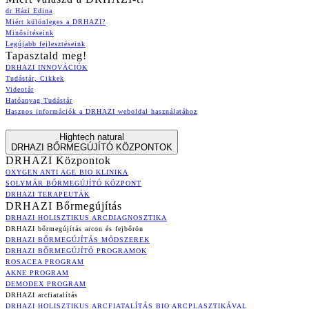
dr Házi Edina
Miért különleges a DRHAZI?
Minősítéseink
Legújabb fejlesztéseink
Tapasztald meg!
DRHAZI INNOVÁCIÓK
Tudástár, Cikkek
Videotár
Hatóanyag Tudástár
Hasznos információk a DRHAZI weboldal használatához
Hightech natural
DRHAZI BŐRMEGÚJÍTÓ KÖZPONTOK
DRHAZI Központok
OXYGEN ANTI AGE BIO KLINIKA
SOLYMÁR BŐRMEGÚJÍTÓ KÖZPONT
DRHAZI TERAPEUTÁK
DRHAZI Bőrmegújítás
DRHAZI HOLISZTIKUS ARCDIAGNOSZTIKA
DRHAZI bőrmegújítás arcon és fejbőrön
DRHAZI BŐRMEGÚJÍTÁS MÓDSZEREK
DRHAZI BŐRMEGÚJÍTÓ PROGRAMOK
ROSACEA PROGRAM
AKNE PROGRAM
DEMODEX PROGRAM
DRHAZI arcfiatalítás
DRHAZI HOLISZTIKUS ARCFIATALÍTÁS BIO ARCPLASZTIKÁVAL