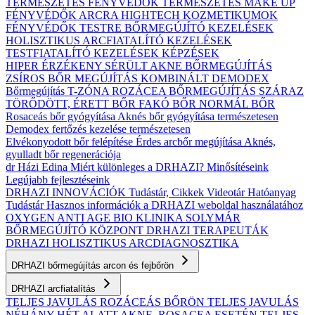
TERMÉSZETES FÉNYVÉDŐK
TERMÉSZETES MAKE UP
FÉNYVÉDŐK ARCRA
HIGHTECH KOZMETIKUMOK
FÉNYVÉDŐK TESTRE
BŐRMEGÚJÍTÓ KEZELÉSEK
HOLISZTIKUS ARCFIATALÍTÓ KEZELÉSEK
TESTFIATALÍTÓ KEZELÉSEK
KÉPZÉSEK
HIPER ÉRZÉKENY
SÉRÜLT
AKNE BŐRMEGÚJÍTÁS
ZSÍROS BŐR MEGÚJÍTÁS
KOMBINÁLT
DEMODEX
Bőrmegújítás
T-ZÓNA
ROZÁCEA BŐRMEGÚJÍTÁS
SZÁRAZ
TÖRŐDÖTT, ÉRETT BŐR
FAKÓ BŐR
NORMÁL BŐR
Rosaceás bőr gyógyítása
Aknés bőr gyógyítása természetesen
Demodex fertőzés kezelése természetesen
Elvékonyodott bőr felépítése
Érdes arcbőr megújítása
Aknés,
gyulladt bőr regenerációja
dr Házi Edina
Miért különleges a DRHAZI?
Minősítéseink
Legújabb fejlesztéseink
DRHAZI INNOVÁCIÓK
Tudástár, Cikkek
Videotár
Hatóanyag
Tudástár
Hasznos információk a DRHAZI weboldal használatához
OXYGEN ANTI AGE BIO KLINIKA
SOLYMÁR
BŐRMEGÚJÍTÓ KÖZPONT
DRHAZI TERAPEUTÁK
DRHAZI HOLISZTIKUS ARCDIAGNOSZTIKA
DRHAZI bőrmegújítás arcon és fejbőrön
DRHAZI arcfiatalítás
TELJES JAVULÁS ROZÁCEÁS BŐRÖN
TELJES JAVULÁS
NÉHÁNY HÉT ALATT AKNE–ROSACEA ESETÉN
TELJES