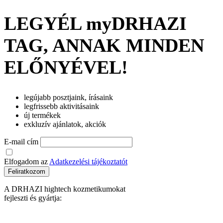
LEGYÉL myDRHAZI
TAG, ANNAK MINDEN
ELŐNYÉVEL!
legújabb posztjaink, írásaink
legfrissebb aktivitásaink
új termékek
exkluzív ajánlatok, akciók
E-mail cím
Elfogadom az
Adatkezelési tájékoztatót
Feliratkozom
A DRHAZI hightech kozmetikumokat
fejleszti és gyártja: