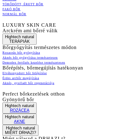
TÖRŐDÖTT, ÉRETT BŐR
FAKÓ BŐR
NORMÁL BŐR
LUXURY SKIN CARE
Arckrém ami bőrré válik
Hightech natural
TERÁPIÁK
Bőrgyógyítás természetes módon
Rosaceás bőr gyógyítása
Aknés bőr gyógyítása természetesen
Demodex fertőzés kezelése természetesen
Bőrépítés, bőrmegújítás hatékonyan
Elvékonyodott bőr felépítése
Érdes arcbőr megújítása
Aknés, gyulladt bőr regenerációja
Perfect bőrkezelések otthon
Gyönyörű bőr
Hightech natural
ROZÁCEA
Hightech natural
AKNE
Hightech natural
MIÉRT DRHAZI?
Miért válaszd a DRHAZI-t?