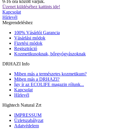
9-16 óra között várjuk.
Üzenet küldéséhez kattints ide!
Kapcsolat
Hírlevél
Megrendeléshez
100% Vásárlói Garancia
Vásárlási módok
Fizetési módok
Regisztráció
Kozmetikusoknak, bőrgyógyászoknak
DRHAZI Info
Miben más a természetes kozmetikum?
Miben más a DRHAZI?
Így ír az ECOLIFE magazin rólunk...
Kapcsolat
Hírlevél
Hightech Natural Zrt
IMPRESSUM
Üzletszabályzat
Adatvédelem