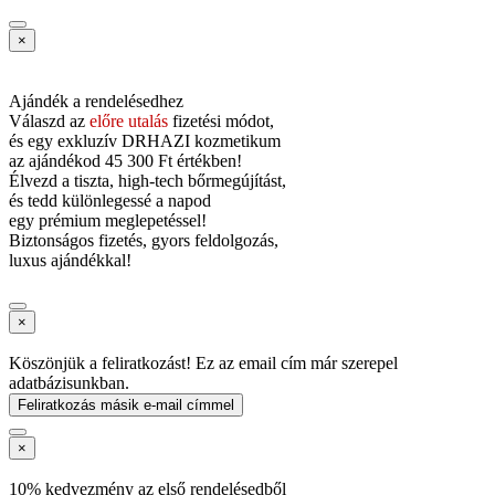
×
Ajándék a rendelésedhez
Válaszd az
előre utalás
fizetési módot,
és
egy exkluzív DRHAZI kozmetikum
az ajándékod
45 300 Ft értékben!
Élvezd a tiszta, high-tech bőrmegújítást,
és tedd különlegessé a napod
egy prémium meglepetéssel!
Biztonságos fizetés, gyors feldolgozás,
luxus ajándékkal!
×
Köszönjük a feliratkozást! Ez az email cím már szerepel
adatbázisunkban.
Feliratkozás másik e-mail címmel
×
10% kedvezmény az első rendelésedből