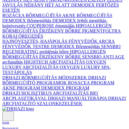
JAVULÁS NÉHÁNY HÉT ALATT DEMODEX FERTŐZÉS
ESETÉN
ROZÁCEA BŐRMEGÚJÍTÁS
AKNE BŐRMEGÚJÍTÁS
DEMODEX Bőrmegújítás
DEMODEX fejbőr megújítás,
hajnövesztés
COUPEROSE értonizálás
HIPOALLERGÉN
BŐRMEGÚJÍTÁS ÉRZÉKENY BŐRRE
PIGMENTFOLTRA
KORAI ÖREGEDÉS
HAJNÖVESZTÉS, HAJÁPOLÁS
FÉNYVÉDŐK ARCRA
FÉNYVÉDŐK TESTRE
DEMODEX Bőrmegújítás
SENSBIO
REGENERATING problémás bőrre
HIPOALLERGÉN
BŐRMEGÚJÍTÁS ÉRZÉKENY BŐRRE
SENSBIO ANTI AGE
arcfiatalítás
HIGHTECH ARCFIATALÍTÁS
OXYGEN
LUXURY ARCFIATALÍTÁS
OXYGEN LUXURY SPA,
TESTÁPOLÁS
DRHAZI BŐRMEGÚJÍTÁS MÓDSZEREK
DRHAZI
BŐRMEGÚJÍTÓ PROGRAMOK
ROSACEA PROGRAM
AKNE PROGRAM
DEMODEX PROGRAM
DRHAZI HOLISZTIKUS ARCFIATALÍTÁS BIO
ARCPLASZTIKÁVAL
DRHAZI MANUÁLTERÁPIA
DRHAZI
ARCFIATALÍTÓ SZALONKEZELÉSEK
login
Regisztráció