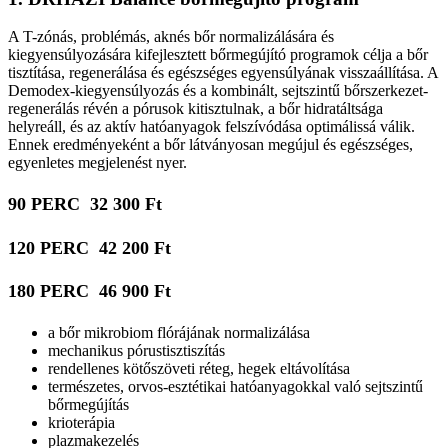
A T-zónás, problémás, aknés bőr normalizálására és
kiegyensúlyozására kifejlesztett bőrmegújító programok célja a bőr
tisztítása, regenerálása és egészséges egyensúlyának visszaállítása. A
Demodex-kiegyensúlyozás és a kombinált, sejtszintű bőrszerkezet-
regenerálás révén a pórusok kitisztulnak, a bőr hidratáltsága
helyreáll, és az aktív hatóanyagok felszívódása optimálissá válik.
Ennek eredményeként a bőr látványosan megújul és egészséges,
egyenletes megjelenést nyer.
90 PERC
32 300 Ft
120 PERC
42 200 Ft
180 PERC
46 900 Ft
a bőr mikrobiom flórájának normalizálása
mechanikus pórustisztiszítás
rendellenes kötőszöveti réteg, hegek eltávolítása
természetes, orvos-esztétikai hatóanyagokkal való sejtszintű
bőrmegújítás
krioterápia
plazmakezelés