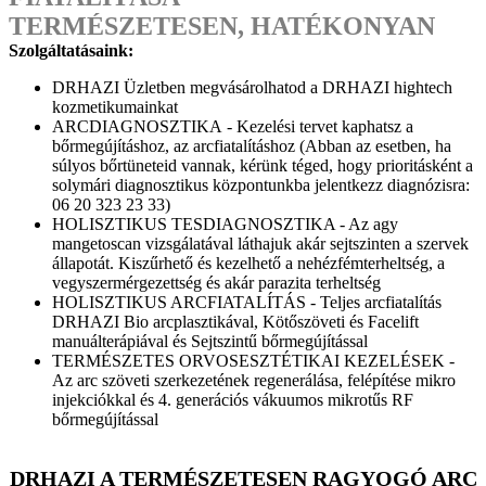
TERMÉSZETESEN, HATÉKONYAN
Szolgáltatásaink:
DRHAZI Üzletben megvásárolhatod a DRHAZI hightech
kozmetikumainkat
ARCDIAGNOSZTIKA - Kezelési tervet kaphatsz a
bőrmegújításhoz, az arcfiatalításhoz (Abban az esetben, ha
súlyos bőrtüneteid vannak, kérünk téged, hogy prioritásként a
solymári diagnosztikus központunkba jelentkezz diagnózisra:
06 20 323 23 33)
HOLISZTIKUS TESDIAGNOSZTIKA - Az agy
mangetoscan vizsgálatával láthajuk akár sejtszinten a szervek
állapotát. Kiszűrhető és kezelhető a nehézfémterheltség, a
vegyszermérgezettség és akár parazita terheltség
HOLISZTIKUS ARCFIATALÍTÁS - Teljes arcfiatalítás
DRHAZI Bio arcplasztikával, Kötőszöveti és Facelift
manuálterápiával és Sejtszintű bőrmegújítással
TERMÉSZETES ORVOSESZTÉTIKAI KEZELÉSEK -
Az arc szöveti szerkezetének regenerálása, felépítése mikro
injekciókkal és 4. generációs vákuumos mikrotűs RF
bőrmegújítással
DRHAZI A TERMÉSZETESEN RAGYOGÓ ARC