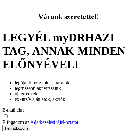
Várunk szeretettel!
LEGYÉL myDRHAZI
TAG, ANNAK MINDEN
ELŐNYÉVEL!
legújabb posztjaink, írásaink
legfrissebb aktivitásaink
új termékek
exkluzív ajánlatok, akciók
E-mail cím
Elfogadom az
Adatkezelési tájékoztatót
Feliratkozom