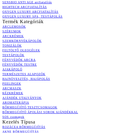
SENSBIO ANTI AGE arcfiatalítás
HIGHTECH ARCFIATALÍTÁS
OXYGEN LUXURY ARCFIATALÍTÁS
OXYGEN LUXURY SPA, TESTÁPOLÁS
Termék Kategóriák
ARCLEMOSÓK
SZÉRUMOK
ARCKRÉMEK
SZEMKÖRNYÉKÁPOLÓK
TONIZÁLÓK
FELTÖLTŐ OLEOGÉLEK
TESTÁPOLÓK
FÉNYVÉDŐK ARCRA
FÉNYVÉDŐK TESTRE
AJAKÁPOLÓ
TERMÉSZETES ALAPOZÓK
HAJNÖVESZTÉS, HAJÁPOLÁS
PEELINGEK
ARCMASZK
KÉZKRÉMEK
AJÁNDÉK UTALVÁNYOK
AROMATERÁPIA
BŐRMEGÚJÍTÓ TESZTCSOMAGOK
BŐRMEGÚJÍTÓ ÁPOLÁSI SOROK AJÁNDÉKKAL
SOS csomagok
Kezelés Típusa
ROZÁCEA BŐRMEGÚJÍTÁS
AKNE BŐRMEGÚJÍTÁS