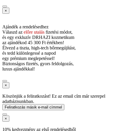
×
Ajándék a rendelésedhez
Válaszd az
előre utalás
fizetési módot,
és
egy exkluzív DRHAZI kozmetikum
az ajándékod
45 300 Ft értékben!
Élvezd a tiszta, high-tech bőrmegújítást,
és tedd különlegessé a napod
egy prémium meglepetéssel!
Biztonságos fizetés, gyors feldolgozás,
luxus ajándékkal!
×
Köszönjük a feliratkozást! Ez az email cím már szerepel
adatbázisunkban.
Feliratkozás másik e-mail címmel
×
10% kedvezmény az első rendelésedből