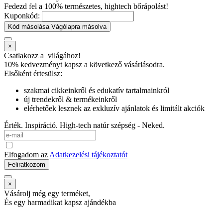
Fedezd fel a 100% természetes, hightech bőrápolást!
Kuponkód:
Kód másolása
Vágólapra másolva
×
Csatlakozz a
világához!
10% kedvezményt kapsz
a következő vásárlásodra.
Elsőként értesülsz:
szakmai cikkeinkről és edukatív tartalmainkról
új trendekről & termékeinkről
elérhetőek lesznek az exkluzív ajánlatok és limitált akciók
Érték. Inspiráció. High-tech natúr szépség - Neked.
Elfogadom az
Adatkezelési tájékoztatót
Feliratkozom
×
Vásárolj még egy terméket,
És egy harmadikat kapsz ajándékba