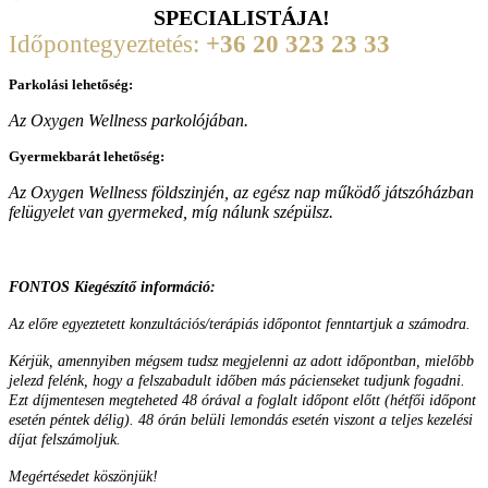
SPECIALISTÁJA!
Időpontegyeztetés:
+36 20 323 23 33
Parkolási lehetőség:
Az Oxygen Wellness parkolójában.
Gyermekbarát lehetőség:
Az Oxygen Wellness földszinjén, az egész nap működő játszóházban
felügyelet van gyermeked, míg nálunk szépülsz.
FONTOS Kiegészítő információ:
Az előre egyeztetett konzultációs/terápiás időpontot fenntartjuk a számodra.
Kérjük, amennyiben mégsem tudsz megjelenni az adott időpontban, mielőbb
jelezd felénk, hogy a felszabadult időben más pácienseket tudjunk fogadni.
Ezt díjmentesen megteheted 48 órával a foglalt időpont előtt (hétfői időpont
esetén péntek délig).
48 órán belüli lemondás esetén viszont a teljes kezelési
díjat felszámoljuk.
Megértésedet köszönjük!