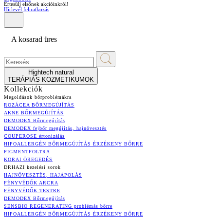
Értesülj elsőnek akcióinkról!
Hírlevél feliratkozás
A kosarad üres
Hightech natural
TERÁPIÁS KOZMETIKUMOK
Kollekciók
Megoldások bőrproblémákra
ROZÁCEA BŐRMEGÚJÍTÁS
AKNE BŐRMEGÚJÍTÁS
DEMODEX Bőrmegújítás
DEMODEX fejbőr megújítás, hajnövesztés
COUPEROSE értonizálás
HIPOALLERGÉN BŐRMEGÚJÍTÁS ÉRZÉKENY BŐRRE
PIGMENTFOLTRA
KORAI ÖREGEDÉS
DRHAZI kezelési sorok
HAJNÖVESZTÉS, HAJÁPOLÁS
FÉNYVÉDŐK ARCRA
FÉNYVÉDŐK TESTRE
DEMODEX Bőrmegújítás
SENSBIO REGENERATING problémás bőrre
HIPOALLERGÉN BŐRMEGÚJÍTÁS ÉRZÉKENY BŐRRE