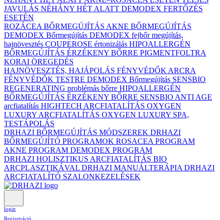
JAVULÁS NÉHÁNY HÉT ALATT DEMODEX FERTŐZÉS
ESETÉN
ROZÁCEA BŐRMEGÚJÍTÁS
AKNE BŐRMEGÚJÍTÁS
DEMODEX Bőrmegújítás
DEMODEX fejbőr megújítás,
hajnövesztés
COUPEROSE értonizálás
HIPOALLERGÉN
BŐRMEGÚJÍTÁS ÉRZÉKENY BŐRRE
PIGMENTFOLTRA
KORAI ÖREGEDÉS
HAJNÖVESZTÉS, HAJÁPOLÁS
FÉNYVÉDŐK ARCRA
FÉNYVÉDŐK TESTRE
DEMODEX Bőrmegújítás
SENSBIO
REGENERATING problémás bőrre
HIPOALLERGÉN
BŐRMEGÚJÍTÁS ÉRZÉKENY BŐRRE
SENSBIO ANTI AGE
arcfiatalítás
HIGHTECH ARCFIATALÍTÁS
OXYGEN
LUXURY ARCFIATALÍTÁS
OXYGEN LUXURY SPA,
TESTÁPOLÁS
DRHAZI BŐRMEGÚJÍTÁS MÓDSZEREK
DRHAZI
BŐRMEGÚJÍTÓ PROGRAMOK
ROSACEA PROGRAM
AKNE PROGRAM
DEMODEX PROGRAM
DRHAZI HOLISZTIKUS ARCFIATALÍTÁS BIO
ARCPLASZTIKÁVAL
DRHAZI MANUÁLTERÁPIA
DRHAZI
ARCFIATALÍTÓ SZALONKEZELÉSEK
login
Regisztráció