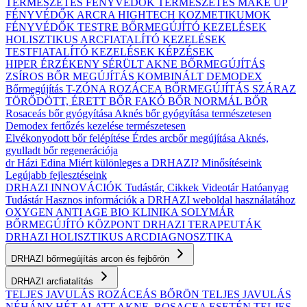
TERMÉSZETES FÉNYVÉDŐK
TERMÉSZETES MAKE UP
FÉNYVÉDŐK ARCRA
HIGHTECH KOZMETIKUMOK
FÉNYVÉDŐK TESTRE
BŐRMEGÚJÍTÓ KEZELÉSEK
HOLISZTIKUS ARCFIATALÍTÓ KEZELÉSEK
TESTFIATALÍTÓ KEZELÉSEK
KÉPZÉSEK
HIPER ÉRZÉKENY
SÉRÜLT
AKNE BŐRMEGÚJÍTÁS
ZSÍROS BŐR MEGÚJÍTÁS
KOMBINÁLT
DEMODEX
Bőrmegújítás
T-ZÓNA
ROZÁCEA BŐRMEGÚJÍTÁS
SZÁRAZ
TÖRŐDÖTT, ÉRETT BŐR
FAKÓ BŐR
NORMÁL BŐR
Rosaceás bőr gyógyítása
Aknés bőr gyógyítása természetesen
Demodex fertőzés kezelése természetesen
Elvékonyodott bőr felépítése
Érdes arcbőr megújítása
Aknés,
gyulladt bőr regenerációja
dr Házi Edina
Miért különleges a DRHAZI?
Minősítéseink
Legújabb fejlesztéseink
DRHAZI INNOVÁCIÓK
Tudástár, Cikkek
Videotár
Hatóanyag
Tudástár
Hasznos információk a DRHAZI weboldal használatához
OXYGEN ANTI AGE BIO KLINIKA
SOLYMÁR
BŐRMEGÚJÍTÓ KÖZPONT
DRHAZI TERAPEUTÁK
DRHAZI HOLISZTIKUS ARCDIAGNOSZTIKA
DRHAZI bőrmegújítás arcon és fejbőrön
DRHAZI arcfiatalítás
TELJES JAVULÁS ROZÁCEÁS BŐRÖN
TELJES JAVULÁS
NÉHÁNY HÉT ALATT AKNE–ROSACEA ESETÉN
TELJES