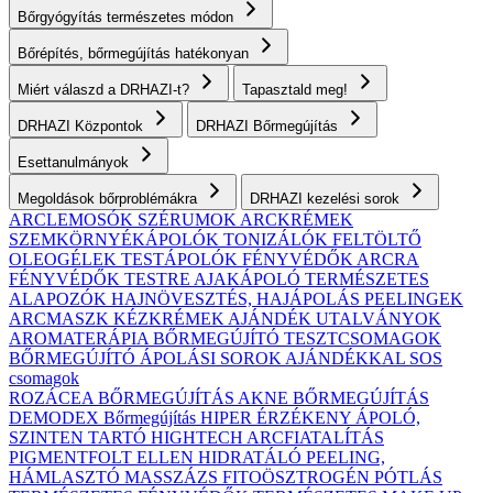
Bőrgyógyítás természetes módon
Bőrépítés, bőrmegújítás hatékonyan
Miért válaszd a DRHAZI-t?
Tapasztald meg!
DRHAZI Központok
DRHAZI Bőrmegújítás
Esettanulmányok
Megoldások bőrproblémákra
DRHAZI kezelési sorok
ARCLEMOSÓK
SZÉRUMOK
ARCKRÉMEK
SZEMKÖRNYÉKÁPOLÓK
TONIZÁLÓK
FELTÖLTŐ
OLEOGÉLEK
TESTÁPOLÓK
FÉNYVÉDŐK ARCRA
FÉNYVÉDŐK TESTRE
AJAKÁPOLÓ
TERMÉSZETES
ALAPOZÓK
HAJNÖVESZTÉS, HAJÁPOLÁS
PEELINGEK
ARCMASZK
KÉZKRÉMEK
AJÁNDÉK UTALVÁNYOK
AROMATERÁPIA
BŐRMEGÚJÍTÓ TESZTCSOMAGOK
BŐRMEGÚJÍTÓ ÁPOLÁSI SOROK AJÁNDÉKKAL
SOS
csomagok
ROZÁCEA BŐRMEGÚJÍTÁS
AKNE BŐRMEGÚJÍTÁS
DEMODEX Bőrmegújítás
HIPER ÉRZÉKENY
ÁPOLÓ,
SZINTEN TARTÓ
HIGHTECH ARCFIATALÍTÁS
PIGMENTFOLT ELLEN
HIDRATÁLÓ
PEELING,
HÁMLASZTÓ
MASSZÁZS
FITOÖSZTROGÉN PÓTLÁS