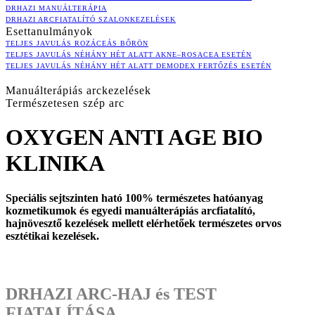
DRHAZI MANUÁLTERÁPIA
DRHAZI ARCFIATALÍTÓ SZALONKEZELÉSEK
Esettanulmányok
TELJES JAVULÁS ROZÁCEÁS BŐRÖN
TELJES JAVULÁS NÉHÁNY HÉT ALATT AKNE–ROSACEA ESETÉN
TELJES JAVULÁS NÉHÁNY HÉT ALATT DEMODEX FERTŐZÉS ESETÉN
Manuálterápiás arckezelések
Természetesen szép arc
OXYGEN ANTI AGE BIO
KLINIKA
Speciális sejtszinten ható 100% természetes hatóanyag
kozmetikumok és egyedi manuálterápiás arcfiatalító,
hajnövesztő kezelések mellett elérhetőek természetes orvos
esztétikai kezelések.
DRHAZI ARC-HAJ és TEST
FIATALÍTÁSA