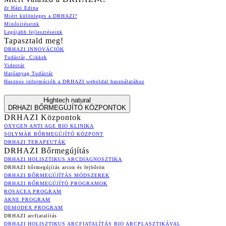
dr Házi Edina
Miért különleges a DRHAZI?
Minősítéseink
Legújabb fejlesztéseink
Tapasztald meg!
DRHAZI INNOVÁCIÓK
Tudástár, Cikkek
Videotár
Hatóanyag Tudástár
Hasznos információk a DRHAZI weboldal használatához
Hightech natural
DRHAZI BŐRMEGÚJÍTÓ KÖZPONTOK
DRHAZI Központok
OXYGEN ANTI AGE BIO KLINIKA
SOLYMÁR BŐRMEGÚJÍTÓ KÖZPONT
DRHAZI TERAPEUTÁK
DRHAZI Bőrmegújítás
DRHAZI HOLISZTIKUS ARCDIAGNOSZTIKA
DRHAZI bőrmegújítás arcon és fejbőrön
DRHAZI BŐRMEGÚJÍTÁS MÓDSZEREK
DRHAZI BŐRMEGÚJÍTÓ PROGRAMOK
ROSACEA PROGRAM
AKNE PROGRAM
DEMODEX PROGRAM
DRHAZI arcfiatalítás
DRHAZI HOLISZTIKUS ARCFIATALÍTÁS BIO ARCPLASZTIKÁVAL