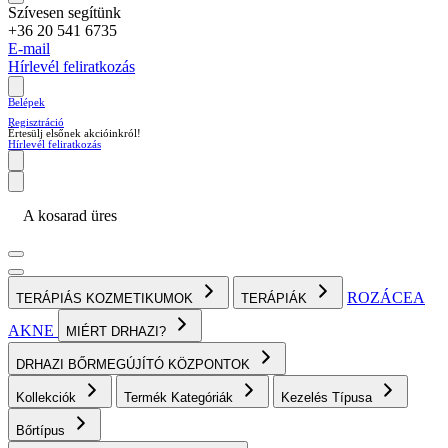
Szívesen segítünk
+36 20 541 6735
E-mail
Hírlevél feliratkozás
Belépek
Regisztráció
Értesülj elsőnek akcióinkról!
Hírlevél feliratkozás
A kosarad üres
ROZÁCEA
TERÁPIÁS KOZMETIKUMOK
TERÁPIÁK
AKNE
MIÉRT DRHAZI?
DRHAZI BŐRMEGÚJÍTÓ KÖZPONTOK
Kollekciók
Termék Kategóriák
Kezelés Típusa
Bőrtípus