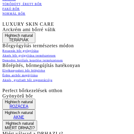
TÖRŐDÖTT, ÉRETT BŐR
FAKÓ BŐR
NORMÁL BŐR
LUXURY SKIN CARE
Arckrém ami bőrré válik
Hightech natural
TERÁPIÁK
Bőrgyógyítás természetes módon
Rosaceás bőr gyógyítása
Aknés bőr gyógyítása természetesen
Demodex fertőzés kezelése természetesen
Bőrépítés, bőrmegújítás hatékonyan
Elvékonyodott bőr felépítése
Érdes arcbőr megújítása
Aknés, gyulladt bőr regenerációja
Perfect bőrkezelések otthon
Gyönyörű bőr
Hightech natural
ROZÁCEA
Hightech natural
AKNE
Hightech natural
MIÉRT DRHAZI?
Miért válaszd a DRHAZI-t?