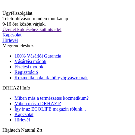
Ügyfélszolgálat
Telefonhívásod minden munkanap
9-16 óra között várjuk.
Üzenet küldéséhez kattints ide!
Kapcsolat
Hírlevél
Megrendeléshez
100% Vásárlói Garancia
Vásárlási módok
Fizetési módok
Regisztráció
Kozmetikusoknak, bőrgyógyászoknak
DRHAZI Info
Miben más a természetes kozmetikum?
Miben más a DRHAZI?
Így ír az ECOLIFE magazin rólunk...
Kapcsolat
Hírlevél
Hightech Natural Zrt