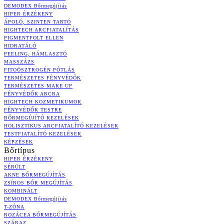
DEMODEX Bőrmegújítás
HIPER ÉRZÉKENY
ÁPOLÓ, SZINTEN TARTÓ
HIGHTECH ARCFIATALÍTÁS
PIGMENTFOLT ELLEN
HIDRATÁLÓ
PEELING, HÁMLASZTÓ
MASSZÁZS
FITOÖSZTROGÉN PÓTLÁS
TERMÉSZETES FÉNYVÉDŐK
TERMÉSZETES MAKE UP
FÉNYVÉDŐK ARCRA
HIGHTECH KOZMETIKUMOK
FÉNYVÉDŐK TESTRE
BŐRMEGÚJÍTÓ KEZELÉSEK
HOLISZTIKUS ARCFIATALÍTÓ KEZELÉSEK
TESTFIATALÍTÓ KEZELÉSEK
KÉPZÉSEK
Bőrtípus
HIPER ÉRZÉKENY
SÉRÜLT
AKNE BŐRMEGÚJÍTÁS
ZSÍROS BŐR MEGÚJÍTÁS
KOMBINÁLT
DEMODEX Bőrmegújítás
T-ZÓNA
ROZÁCEA BŐRMEGÚJÍTÁS
SZÁRAZ