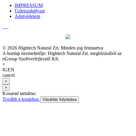
IMPRESSUM
Üzletszabályzat
Adatvédelem
© 2026 Hightech Natural Zrt. Minden jog fenntartva
A honlap üzemeltetője: Hightech Natural Zrt. megbízásából az
nGroup Szoftverfejlesztő Kft.
×
IGEN
cancel
×
×
Kosarad tartalma:
Tovább a kosárhoz
Vásárlás folytatása