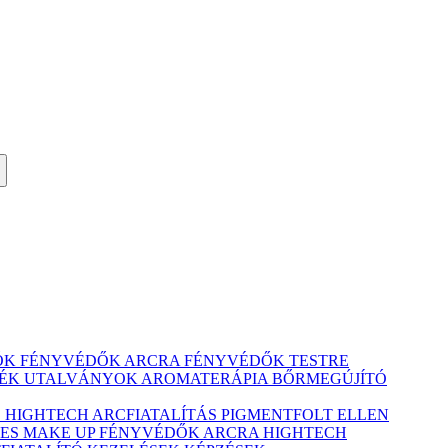
ÓK
FÉNYVÉDŐK ARCRA
FÉNYVÉDŐK TESTRE
ÉK UTALVÁNYOK
AROMATERÁPIA
BŐRMEGÚJÍTÓ
Ó
HIGHTECH ARCFIATALÍTÁS
PIGMENTFOLT ELLEN
ES MAKE UP
FÉNYVÉDŐK ARCRA
HIGHTECH