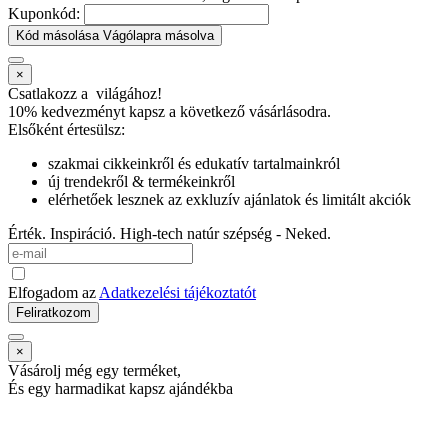
Kuponkód:
Kód másolása
Vágólapra másolva
×
Csatlakozz a
világához!
10% kedvezményt kapsz
a következő vásárlásodra.
Elsőként értesülsz:
szakmai cikkeinkről és edukatív tartalmainkról
új trendekről & termékeinkről
elérhetőek lesznek az exkluzív ajánlatok és limitált akciók
Érték. Inspiráció. High-tech natúr szépség - Neked.
Elfogadom az
Adatkezelési tájékoztatót
Feliratkozom
×
Vásárolj még egy terméket,
És egy harmadikat kapsz ajándékba