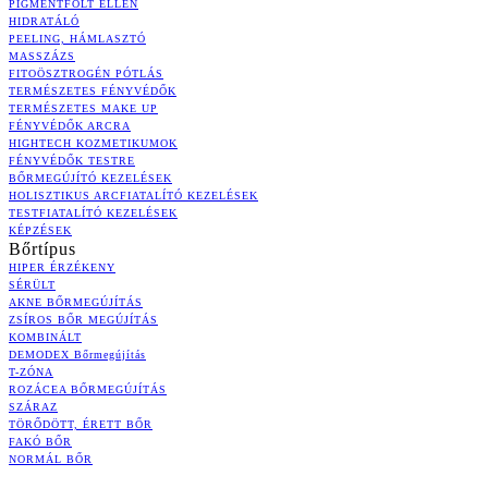
PIGMENTFOLT ELLEN
HIDRATÁLÓ
PEELING, HÁMLASZTÓ
MASSZÁZS
FITOÖSZTROGÉN PÓTLÁS
TERMÉSZETES FÉNYVÉDŐK
TERMÉSZETES MAKE UP
FÉNYVÉDŐK ARCRA
HIGHTECH KOZMETIKUMOK
FÉNYVÉDŐK TESTRE
BŐRMEGÚJÍTÓ KEZELÉSEK
HOLISZTIKUS ARCFIATALÍTÓ KEZELÉSEK
TESTFIATALÍTÓ KEZELÉSEK
KÉPZÉSEK
Bőrtípus
HIPER ÉRZÉKENY
SÉRÜLT
AKNE BŐRMEGÚJÍTÁS
ZSÍROS BŐR MEGÚJÍTÁS
KOMBINÁLT
DEMODEX Bőrmegújítás
T-ZÓNA
ROZÁCEA BŐRMEGÚJÍTÁS
SZÁRAZ
TÖRŐDÖTT, ÉRETT BŐR
FAKÓ BŐR
NORMÁL BŐR