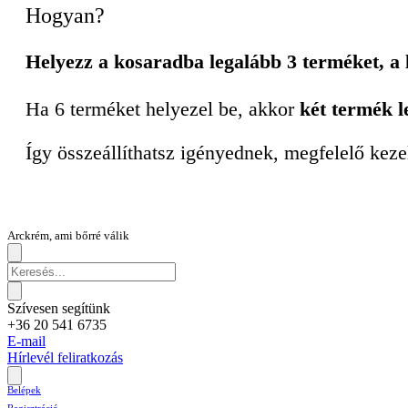
Hogyan?
Helyezz a kosaradba legalább 3 terméket, a
Ha 6 terméket helyezel be, akkor
két termék l
Így összeállíthatsz igényednek, megfelelő keze
Arckrém, ami bőrré válik
Szívesen segítünk
+36 20 541 6735
E-mail
Hírlevél feliratkozás
Belépek