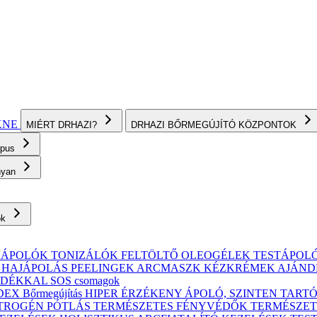
KNE
MIÉRT DRHAZI?
DRHAZI BŐRMEGÚJÍTÓ KÖZPONTOK
ípus
onyan
ok
KÁPOLÓK
TONIZÁLÓK
FELTÖLTŐ OLEOGÉLEK
TESTÁPOL
, HAJÁPOLÁS
PEELINGEK
ARCMASZK
KÉZKRÉMEK
AJÁND
ÁNDÉKKAL
SOS csomagok
X Bőrmegújítás
HIPER ÉRZÉKENY
ÁPOLÓ, SZINTEN TART
TROGÉN PÓTLÁS
TERMÉSZETES FÉNYVÉDŐK
TERMÉSZET