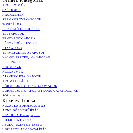
Termék Kategóriák
ARCLEMOSÓK
SZÉRUMOK
ARCKRÉMEK
SZEMKÖRNYÉKÁPOLÓK
TONIZÁLÓK
FELTÖLTŐ OLEOGÉLEK
TESTÁPOLÓK
FÉNYVÉDŐK ARCRA
FÉNYVÉDŐK TESTRE
AJAKÁPOLÓ
TERMÉSZETES ALAPOZÓK
HAJNÖVESZTÉS, HAJÁPOLÁS
PEELINGEK
ARCMASZK
KÉZKRÉMEK
AJÁNDÉK UTALVÁNYOK
AROMATERÁPIA
BŐRMEGÚJÍTÓ TESZTCSOMAGOK
BŐRMEGÚJÍTÓ ÁPOLÁSI SOROK AJÁNDÉKKAL
SOS csomagok
Kezelés Típusa
ROZÁCEA BŐRMEGÚJÍTÁS
AKNE BŐRMEGÚJÍTÁS
DEMODEX Bőrmegújítás
HIPER ÉRZÉKENY
ÁPOLÓ, SZINTEN TARTÓ
HIGHTECH ARCFIATALÍTÁS