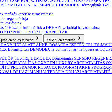
KEZELÉSEK
HOLISZTIKUS ARCFIATALÍTÓ KEZELÉSEK
TES
S BŐR MEGÚJÍTÁS
KOMBINÁLT
DEMODEX Bőrmegújítás
T-Z
 fertőzés kezelése természetesen
 bőr regenerációja
fejlesztéseink
ástár
Hasznos információk a DRHAZI weboldal használatához
TÓ KÖZPONT
DRHAZI TERAPEUTÁK
ítás arcon és fejbőrön
DRHAZI arcfiatalítás
NÉHÁNY HÉT ALATT AKNE–ROSACEA ESETÉN
TELJES JAV
X Bőrmegújítás
DEMODEX fejbőr megújítás, hajnövesztés
COUPER
VÉDŐK TESTRE
DEMODEX Bőrmegújítás
SENSBIO REGENERAT
CH ARCFIATALÍTÁS
OXYGEN LUXURY ARCFIATALÍTÁS
OX
ÚJÍTÓ PROGRAMOK
ROSACEA PROGRAM
AKNE PROGRA
IKÁVAL
DRHAZI MANUÁLTERÁPIA
DRHAZI ARCFIATALÍT