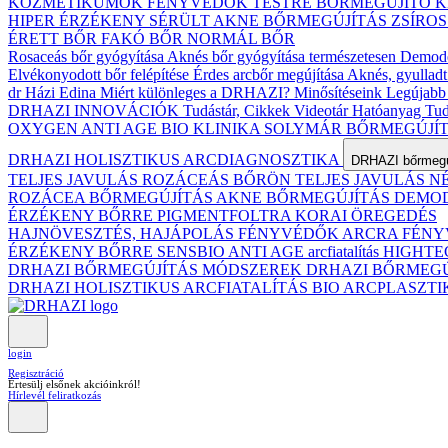
KOZMETIKUMOK
FÉNYVÉDŐK TESTRE
BŐRMEGÚJÍTÓ 
HIPER ÉRZÉKENY
SÉRÜLT
AKNE BŐRMEGÚJÍTÁS
ZSÍRO
ÉRETT BŐR
FAKÓ BŐR
NORMÁL BŐR
Rosaceás bőr gyógyítása
Aknés bőr gyógyítása természetesen
Demodex
Elvékonyodott bőr felépítése
Érdes arcbőr megújítása
Aknés, gyulladt
dr Házi Edina
Miért különleges a DRHAZI?
Minősítéseink
Legújabb 
DRHAZI INNOVÁCIÓK
Tudástár, Cikkek
Videotár
Hatóanyag Tud
OXYGEN ANTI AGE BIO KLINIKA
SOLYMÁR BŐRMEGÚJÍ
DRHAZI HOLISZTIKUS ARCDIAGNOSZTIKA
DRHAZI bőrmegúj
TELJES JAVULÁS ROZÁCEÁS BŐRÖN
TELJES JAVULÁS 
ROZÁCEA BŐRMEGÚJÍTÁS
AKNE BŐRMEGÚJÍTÁS
DEMODE
ÉRZÉKENY BŐRRE
PIGMENTFOLTRA
KORAI ÖREGEDÉS
HAJNÖVESZTÉS, HAJÁPOLÁS
FÉNYVÉDŐK ARCRA
FÉNY
ÉRZÉKENY BŐRRE
SENSBIO ANTI AGE arcfiatalítás
HIGHTE
DRHAZI BŐRMEGÚJÍTÁS MÓDSZEREK
DRHAZI BŐRMEG
DRHAZI HOLISZTIKUS ARCFIATALÍTÁS BIO ARCPLASZT
login
Regisztráció
Értesülj elsőnek akcióinkról!
Hírlevél feliratkozás