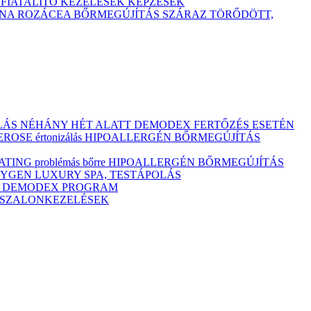
TFIATALÍTÓ KEZELÉSEK
KÉPZÉSEK
ÓNA
ROZÁCEA BŐRMEGÚJÍTÁS
SZÁRAZ
TÖRŐDÖTT,
ULÁS NÉHÁNY HÉT ALATT DEMODEX FERTŐZÉS ESETÉN
OSE értonizálás
HIPOALLERGÉN BŐRMEGÚJÍTÁS
ING problémás bőrre
HIPOALLERGÉN BŐRMEGÚJÍTÁS
YGEN LUXURY SPA, TESTÁPOLÁS
M
DEMODEX PROGRAM
Ó SZALONKEZELÉSEK