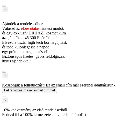
×
Ajándék a rendelésedhez
Válaszd az
előre utalás
fizetési módot,
és
egy exkluzív DRHAZI kozmetikum
az ajándékod
45 300 Ft értékben!
Élvezd a tiszta, high-tech bőrmegújítást,
és tedd különlegessé a napod
egy prémium meglepetéssel!
Biztonságos fizetés, gyors feldolgozás,
luxus ajándékkal!
×
Köszönjük a feliratkozást! Ez az email cím már szerepel adatbázisunk
Feliratkozás másik e-mail címmel
×
10% kedvezmény az első rendelésedből
Fedezd fel a 100% természetes, hightech bőrápolást!