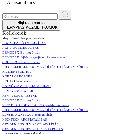
A kosarad üres
Hightech natural
TERÁPIÁS KOZMETIKUMOK
Kollekciók
Megoldások bőrproblémákra
ROZÁCEA BŐRMEGÚJÍTÁS
AKNE BŐRMEGÚJÍTÁS
DEMODEX Bőrmegújítás
DEMODEX fejbőr megújítás, hajnövesztés
COUPEROSE értonizálás
HIPOALLERGÉN BŐRMEGÚJÍTÁS ÉRZÉKENY BŐRRE
PIGMENTFOLTRA
KORAI ÖREGEDÉS
DRHAZI kezelési sorok
HAJNÖVESZTÉS, HAJÁPOLÁS
FÉNYVÉDŐK ARCRA
FÉNYVÉDŐK TESTRE
DEMODEX Bőrmegújítás
SENSBIO REGENERATING problémás bőrre
HIPOALLERGÉN BŐRMEGÚJÍTÁS ÉRZÉKENY BŐRRE
SENSBIO ANTI AGE arcfiatalítás
HIGHTECH ARCFIATALÍTÁS
OXYGEN LUXURY ARCFIATALÍTÁS
OXYGEN LUXURY SPA, TESTÁPOLÁS