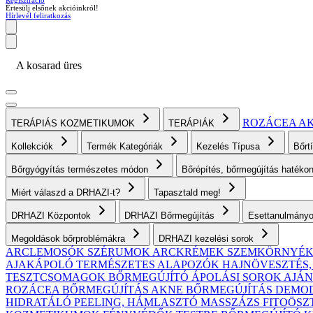
Regisztráció
Értesülj elsőnek akcióinkról!
Hírlevél feliratkozás
A kosarad üres
ROZÁCEA
A
TERÁPIÁS KOZMETIKUMOK
TERÁPIÁK
Kollekciók
Termék Kategóriák
Kezelés Típusa
Bőrt
Bőrgyógyítás természetes módon
Bőrépítés, bőrmegújítás haték
Miért válaszd a DRHAZI-t?
Tapasztald meg!
DRHAZI Központok
DRHAZI Bőrmegújítás
Esettanulmány
Megoldások bőrproblémákra
DRHAZI kezelési sorok
ARCLEMOSÓK
SZÉRUMOK
ARCKRÉMEK
SZEMKÖRNYÉ
AJAKÁPOLÓ
TERMÉSZETES ALAPOZÓK
HAJNÖVESZTÉS
TESZTCSOMAGOK
BŐRMEGÚJÍTÓ ÁPOLÁSI SOROK AJ
ROZÁCEA BŐRMEGÚJÍTÁS
AKNE BŐRMEGÚJÍTÁS
DEMODE
HIDRATÁLÓ
PEELING, HÁMLASZTÓ
MASSZÁZS
FITOÖSZ