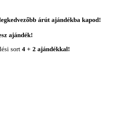
 legkedvezőbb árút ajándékba kapod!
esz ajándék!
lési sort
4 + 2 ajándékkal!