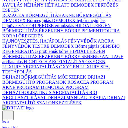
JAVULÁS NÉHÁNY HÉT ALATT DEMODEX FERTŐZÉS
ESETÉN
ROZÁCEA BŐRMEGÚJÍTÁS
AKNE BŐRMEGÚJÍTÁS
DEMODEX Bőrmegújítás
DEMODEX fejbőr megújítás,
hajnövesztés
COUPEROSE értonizálás
HIPOALLERGÉN
BŐRMEGÚJÍTÁS ÉRZÉKENY BŐRRE
PIGMENTFOLTRA
KORAI ÖREGEDÉS
HAJNÖVESZTÉS, HAJÁPOLÁS
FÉNYVÉDŐK ARCRA
FÉNYVÉDŐK TESTRE
DEMODEX Bőrmegújítás
SENSBIO
REGENERATING problémás bőrre
HIPOALLERGÉN
BŐRMEGÚJÍTÁS ÉRZÉKENY BŐRRE
SENSBIO ANTI AGE
arcfiatalítás
HIGHTECH ARCFIATALÍTÁS
OXYGEN
LUXURY ARCFIATALÍTÁS
OXYGEN LUXURY SPA,
TESTÁPOLÁS
DRHAZI BŐRMEGÚJÍTÁS MÓDSZEREK
DRHAZI
BŐRMEGÚJÍTÓ PROGRAMOK
ROSACEA PROGRAM
AKNE PROGRAM
DEMODEX PROGRAM
DRHAZI HOLISZTIKUS ARCFIATALÍTÁS BIO
ARCPLASZTIKÁVAL
DRHAZI MANUÁLTERÁPIA
DRHAZI
ARCFIATALÍTÓ SZALONKEZELÉSEK
login
Regisztráció