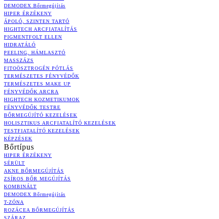
DEMODEX Bőrmegújítás
HIPER ÉRZÉKENY
ÁPOLÓ, SZINTEN TARTÓ
HIGHTECH ARCFIATALÍTÁS
PIGMENTFOLT ELLEN
HIDRATÁLÓ
PEELING, HÁMLASZTÓ
MASSZÁZS
FITOÖSZTROGÉN PÓTLÁS
TERMÉSZETES FÉNYVÉDŐK
TERMÉSZETES MAKE UP
FÉNYVÉDŐK ARCRA
HIGHTECH KOZMETIKUMOK
FÉNYVÉDŐK TESTRE
BŐRMEGÚJÍTÓ KEZELÉSEK
HOLISZTIKUS ARCFIATALÍTÓ KEZELÉSEK
TESTFIATALÍTÓ KEZELÉSEK
KÉPZÉSEK
Bőrtípus
HIPER ÉRZÉKENY
SÉRÜLT
AKNE BŐRMEGÚJÍTÁS
ZSÍROS BŐR MEGÚJÍTÁS
KOMBINÁLT
DEMODEX Bőrmegújítás
T-ZÓNA
ROZÁCEA BŐRMEGÚJÍTÁS
SZÁRAZ