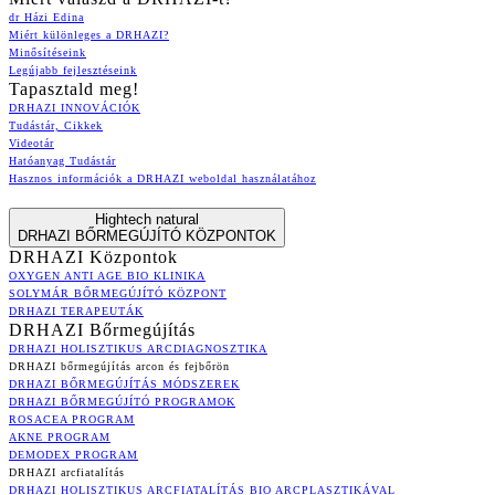
dr Házi Edina
Miért különleges a DRHAZI?
Minősítéseink
Legújabb fejlesztéseink
Tapasztald meg!
DRHAZI INNOVÁCIÓK
Tudástár, Cikkek
Videotár
Hatóanyag Tudástár
Hasznos információk a DRHAZI weboldal használatához
Hightech natural
DRHAZI BŐRMEGÚJÍTÓ KÖZPONTOK
DRHAZI Központok
OXYGEN ANTI AGE BIO KLINIKA
SOLYMÁR BŐRMEGÚJÍTÓ KÖZPONT
DRHAZI TERAPEUTÁK
DRHAZI Bőrmegújítás
DRHAZI HOLISZTIKUS ARCDIAGNOSZTIKA
DRHAZI bőrmegújítás arcon és fejbőrön
DRHAZI BŐRMEGÚJÍTÁS MÓDSZEREK
DRHAZI BŐRMEGÚJÍTÓ PROGRAMOK
ROSACEA PROGRAM
AKNE PROGRAM
DEMODEX PROGRAM
DRHAZI arcfiatalítás
DRHAZI HOLISZTIKUS ARCFIATALÍTÁS BIO ARCPLASZTIKÁVAL