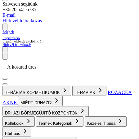
Szívesen segítünk
+36 20 541 6735
E-mail
Hírlevél feliratkozás
Belépek
Regisztráció
Értesülj elsőnek akcióinkról!
Hírlevél feliratkozás
A kosarad üres
ROZÁCEA
TERÁPIÁS KOZMETIKUMOK
TERÁPIÁK
AKNE
MIÉRT DRHAZI?
DRHAZI BŐRMEGÚJÍTÓ KÖZPONTOK
Kollekciók
Termék Kategóriák
Kezelés Típusa
Bőrtípus