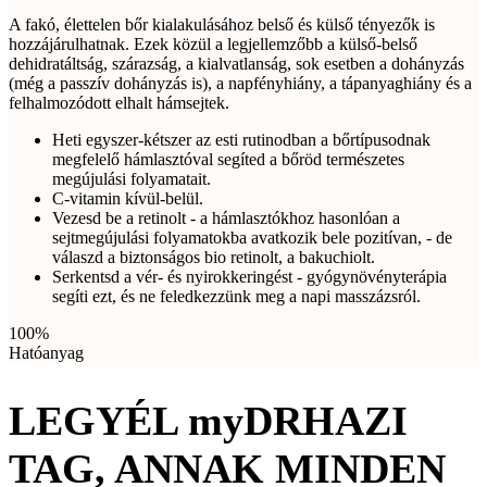
A fakó, élettelen bőr kialakulásához belső és külső tényezők is
hozzájárulhatnak. Ezek közül a legjellemzőbb a külső-belső
dehidratáltság, szárazság, a kialvatlanság, sok esetben a dohányzás
(még a passzív dohányzás is), a napfényhiány, a tápanyaghiány és a
felhalmozódott elhalt hámsejtek.
Heti egyszer-kétszer az esti rutinodban a bőrtípusodnak
megfelelő hámlasztóval segíted a bőröd természetes
megújulási folyamatait.
C-vitamin kívül-belül.
Vezesd be a retinolt - a hámlasztókhoz hasonlóan a
sejtmegújulási folyamatokba avatkozik bele pozitívan, - de
válaszd a biztonságos bio retinolt, a bakuchiolt.
Serkentsd a vér- és nyirokkeringést - gyógynövényterápia
segíti ezt, és ne feledkezzünk meg a napi masszázsról.
100%
Hatóanyag
LEGYÉL myDRHAZI
TAG, ANNAK MINDEN