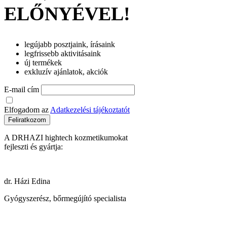
ELŐNYÉVEL!
legújabb posztjaink, írásaink
legfrissebb aktivitásaink
új termékek
exkluzív ajánlatok, akciók
E-mail cím
Elfogadom az
Adatkezelési tájékoztatót
Feliratkozom
A DRHAZI hightech kozmetikumokat
fejleszti és gyártja:
dr. Házi Edina
Gyógyszerész, bőrmegújító specialista