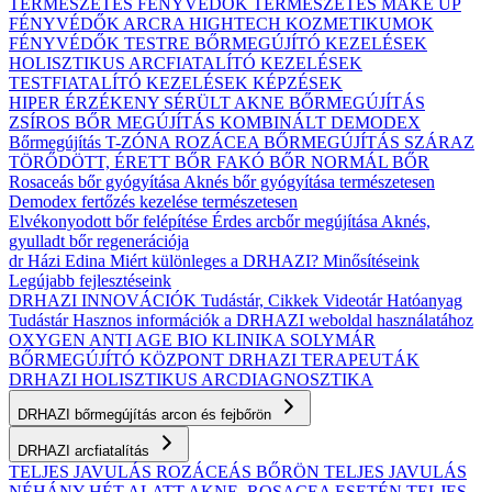
TERMÉSZETES FÉNYVÉDŐK
TERMÉSZETES MAKE UP
FÉNYVÉDŐK ARCRA
HIGHTECH KOZMETIKUMOK
FÉNYVÉDŐK TESTRE
BŐRMEGÚJÍTÓ KEZELÉSEK
HOLISZTIKUS ARCFIATALÍTÓ KEZELÉSEK
TESTFIATALÍTÓ KEZELÉSEK
KÉPZÉSEK
HIPER ÉRZÉKENY
SÉRÜLT
AKNE BŐRMEGÚJÍTÁS
ZSÍROS BŐR MEGÚJÍTÁS
KOMBINÁLT
DEMODEX
Bőrmegújítás
T-ZÓNA
ROZÁCEA BŐRMEGÚJÍTÁS
SZÁRAZ
TÖRŐDÖTT, ÉRETT BŐR
FAKÓ BŐR
NORMÁL BŐR
Rosaceás bőr gyógyítása
Aknés bőr gyógyítása természetesen
Demodex fertőzés kezelése természetesen
Elvékonyodott bőr felépítése
Érdes arcbőr megújítása
Aknés,
gyulladt bőr regenerációja
dr Házi Edina
Miért különleges a DRHAZI?
Minősítéseink
Legújabb fejlesztéseink
DRHAZI INNOVÁCIÓK
Tudástár, Cikkek
Videotár
Hatóanyag
Tudástár
Hasznos információk a DRHAZI weboldal használatához
OXYGEN ANTI AGE BIO KLINIKA
SOLYMÁR
BŐRMEGÚJÍTÓ KÖZPONT
DRHAZI TERAPEUTÁK
DRHAZI HOLISZTIKUS ARCDIAGNOSZTIKA
DRHAZI bőrmegújítás arcon és fejbőrön
DRHAZI arcfiatalítás
TELJES JAVULÁS ROZÁCEÁS BŐRÖN
TELJES JAVULÁS
NÉHÁNY HÉT ALATT AKNE–ROSACEA ESETÉN
TELJES