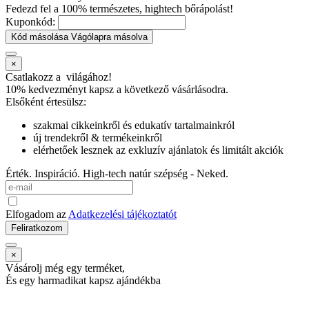
Fedezd fel a 100% természetes, hightech bőrápolást!
Kuponkód:
Kód másolása
Vágólapra másolva
×
Csatlakozz a
világához!
10% kedvezményt kapsz
a következő vásárlásodra.
Elsőként értesülsz:
szakmai cikkeinkről és edukatív tartalmainkról
új trendekről & termékeinkről
elérhetőek lesznek az exkluzív ajánlatok és limitált akciók
Érték. Inspiráció. High-tech natúr szépség - Neked.
Elfogadom az
Adatkezelési tájékoztatót
Feliratkozom
×
Vásárolj még egy terméket,
És egy harmadikat kapsz ajándékba