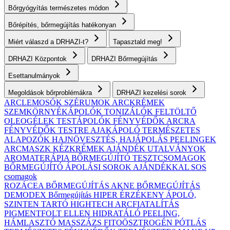
Bőrgyógyítás természetes módon
Bőrépítés, bőrmegújítás hatékonyan
Miért válaszd a DRHAZI-t?
Tapasztald meg!
DRHAZI Központok
DRHAZI Bőrmegújítás
Esettanulmányok
Megoldások bőrproblémákra
DRHAZI kezelési sorok
ARCLEMOSÓK
SZÉRUMOK
ARCKRÉMEK
SZEMKÖRNYÉKÁPOLÓK
TONIZÁLÓK
FELTÖLTŐ
OLEOGÉLEK
TESTÁPOLÓK
FÉNYVÉDŐK ARCRA
FÉNYVÉDŐK TESTRE
AJAKÁPOLÓ
TERMÉSZETES
ALAPOZÓK
HAJNÖVESZTÉS, HAJÁPOLÁS
PEELINGEK
ARCMASZK
KÉZKRÉMEK
AJÁNDÉK UTALVÁNYOK
AROMATERÁPIA
BŐRMEGÚJÍTÓ TESZTCSOMAGOK
BŐRMEGÚJÍTÓ ÁPOLÁSI SOROK AJÁNDÉKKAL
SOS
csomagok
ROZÁCEA BŐRMEGÚJÍTÁS
AKNE BŐRMEGÚJÍTÁS
DEMODEX Bőrmegújítás
HIPER ÉRZÉKENY
ÁPOLÓ,
SZINTEN TARTÓ
HIGHTECH ARCFIATALÍTÁS
PIGMENTFOLT ELLEN
HIDRATÁLÓ
PEELING,
HÁMLASZTÓ
MASSZÁZS
FITOÖSZTROGÉN PÓTLÁS