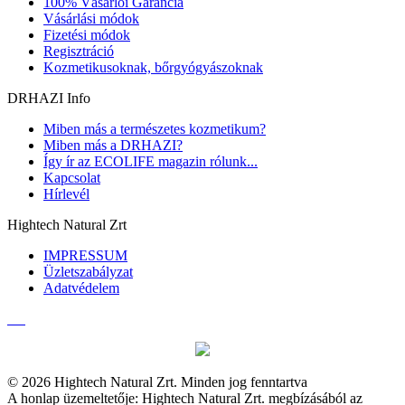
100% Vásárlói Garancia
Vásárlási módok
Fizetési módok
Regisztráció
Kozmetikusoknak, bőrgyógyászoknak
DRHAZI Info
Miben más a természetes kozmetikum?
Miben más a DRHAZI?
Így ír az ECOLIFE magazin rólunk...
Kapcsolat
Hírlevél
Hightech Natural Zrt
IMPRESSUM
Üzletszabályzat
Adatvédelem
© 2026 Hightech Natural Zrt. Minden jog fenntartva
A honlap üzemeltetője: Hightech Natural Zrt. megbízásából az