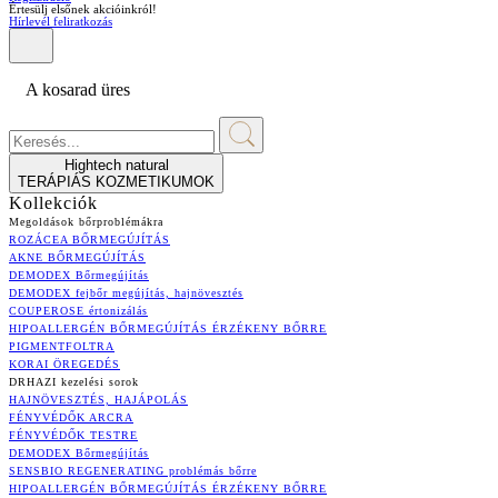
Értesülj elsőnek akcióinkról!
Hírlevél feliratkozás
A kosarad üres
Hightech natural
TERÁPIÁS KOZMETIKUMOK
Kollekciók
Megoldások bőrproblémákra
ROZÁCEA BŐRMEGÚJÍTÁS
AKNE BŐRMEGÚJÍTÁS
DEMODEX Bőrmegújítás
DEMODEX fejbőr megújítás, hajnövesztés
COUPEROSE értonizálás
HIPOALLERGÉN BŐRMEGÚJÍTÁS ÉRZÉKENY BŐRRE
PIGMENTFOLTRA
KORAI ÖREGEDÉS
DRHAZI kezelési sorok
HAJNÖVESZTÉS, HAJÁPOLÁS
FÉNYVÉDŐK ARCRA
FÉNYVÉDŐK TESTRE
DEMODEX Bőrmegújítás
SENSBIO REGENERATING problémás bőrre
HIPOALLERGÉN BŐRMEGÚJÍTÁS ÉRZÉKENY BŐRRE