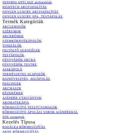
SENSBIO ANTI AGE arcfiatalítás
HIGHTECH ARCFIATALÍTÁS
OXYGEN LUXURY ARCFIATALÍTÁS
OXYGEN LUXURY SPA, TESTÁPOLÁS
Termék Kategóriák
ARCLEMOSÓK
SZÉRUMOK
ARCKRÉMEK
SZEMKÖRNYÉKÁPOLÓK
TONIZÁLÓK
FELTÖLTŐ OLEOGÉLEK
TESTÁPOLÓK
FÉNYVÉDŐK ARCRA
FÉNYVÉDŐK TESTRE
AJAKÁPOLÓ
TERMÉSZETES ALAPOZÓK
HAJNÖVESZTÉS, HAJÁPOLÁS
PEELINGEK
ARCMASZK
KÉZKRÉMEK
AJÁNDÉK UTALVÁNYOK
AROMATERÁPIA
BŐRMEGÚJÍTÓ TESZTCSOMAGOK
BŐRMEGÚJÍTÓ ÁPOLÁSI SOROK AJÁNDÉKKAL
SOS csomagok
Kezelés Típusa
ROZÁCEA BŐRMEGÚJÍTÁS
AKNE BŐRMEGÚJÍTÁS