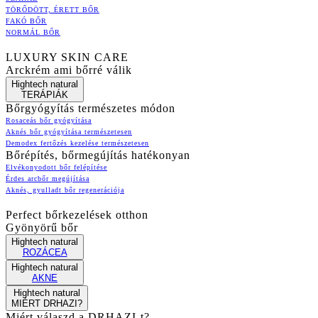
TÖRŐDÖTT, ÉRETT BŐR
FAKÓ BŐR
NORMÁL BŐR
LUXURY SKIN CARE
Arckrém ami bőrré válik
Hightech natural
TERÁPIÁK
Bőrgyógyítás természetes módon
Rosaceás bőr gyógyítása
Aknés bőr gyógyítása természetesen
Demodex fertőzés kezelése természetesen
Bőrépítés, bőrmegújítás hatékonyan
Elvékonyodott bőr felépítése
Érdes arcbőr megújítása
Aknés, gyulladt bőr regenerációja
Perfect bőrkezelések otthon
Gyönyörű bőr
Hightech natural
ROZÁCEA
Hightech natural
AKNE
Hightech natural
MIÉRT DRHAZI?
Miért válaszd a DRHAZI-t?