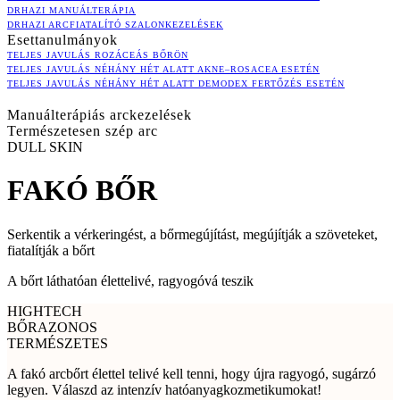
DRHAZI MANUÁLTERÁPIA
DRHAZI ARCFIATALÍTÓ SZALONKEZELÉSEK
Esettanulmányok
TELJES JAVULÁS ROZÁCEÁS BŐRÖN
TELJES JAVULÁS NÉHÁNY HÉT ALATT AKNE–ROSACEA ESETÉN
TELJES JAVULÁS NÉHÁNY HÉT ALATT DEMODEX FERTŐZÉS ESETÉN
Manuálterápiás arckezelések
Természetesen szép arc
DULL SKIN
FAKÓ BŐR
Serkentik a vérkeringést, a bőrmegújítást, megújítják a szöveteket,
fiatalítják a bőrt
A bőrt láthatóan élettelivé, ragyogóvá teszik
HIGHTECH
BŐRAZONOS
TERMÉSZETES
A fakó arcbőrt élettel telivé kell tenni, hogy újra ragyogó, sugárzó
legyen. Válaszd az intenzív hatóanyagkozmetikumokat!