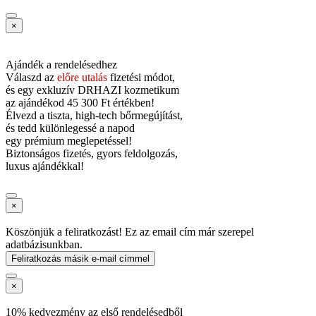
×
Ajándék a rendelésedhez
Válaszd az
előre utalás
fizetési módot,
és
egy exkluzív DRHAZI kozmetikum
az ajándékod
45 300 Ft értékben!
Élvezd a tiszta, high-tech bőrmegújítást,
és tedd különlegessé a napod
egy prémium meglepetéssel!
Biztonságos fizetés, gyors feldolgozás,
luxus ajándékkal!
×
Köszönjük a feliratkozást! Ez az email cím már szerepel
adatbázisunkban.
Feliratkozás másik e-mail címmel
×
10% kedvezmény az első rendelésedből