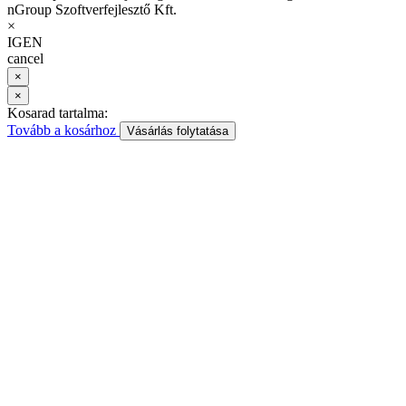
nGroup Szoftverfejlesztő Kft.
×
IGEN
cancel
×
×
Kosarad tartalma:
Tovább a kosárhoz
Vásárlás folytatása