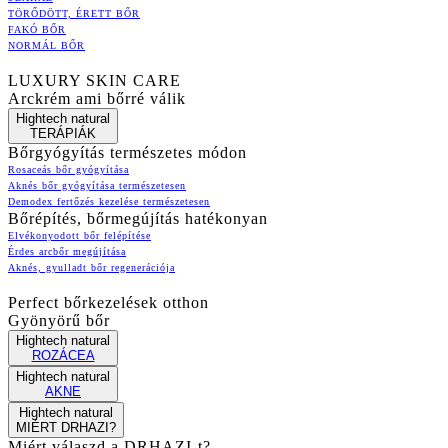
TÖRŐDÖTT, ÉRETT BŐR
FAKÓ BŐR
NORMÁL BŐR
LUXURY SKIN CARE
Arckrém ami bőrré válik
Hightech natural
TERÁPIÁK
Bőrgyógyítás természetes módon
Rosaceás bőr gyógyítása
Aknés bőr gyógyítása természetesen
Demodex fertőzés kezelése természetesen
Bőrépítés, bőrmegújítás hatékonyan
Elvékonyodott bőr felépítése
Érdes arcbőr megújítása
Aknés, gyulladt bőr regenerációja
Perfect bőrkezelések otthon
Gyönyörű bőr
Hightech natural
ROZÁCEA
Hightech natural
AKNE
Hightech natural
MIÉRT DRHAZI?
Miért válaszd a DRHAZI-t?