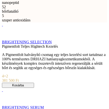
nanopeptid
52
bőrfiatalító
5
szuper antioxidáns
BRIGHTENING SELECTION
Pigmentfolt Teljes Hightech Kezelés
A Pigmentfolt halványító csomag egy teljes kezelési sort tartalmaz a
100% természetes DRHAZI hatóanyagkozmetikumokból. A
készítmények komplex összetevői intenzíven regenerálják a sérült
bőrt és segítik az egységes és egészséges bőrszín kialakítását.
4+2
381 500 Ft
Kosárba
BRIGHTENING SERUM