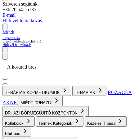
Szívesen segítünk
+36 20 541 6735
E-mail
Hírlevél feliratkozás
Belépek
Regisztráció
Értesülj elsőnek akcióinkról!
Hírlevél feliratkozás
A kosarad üres
ROZÁCEA
TERÁPIÁS KOZMETIKUMOK
TERÁPIÁK
AKNE
MIÉRT DRHAZI?
DRHAZI BŐRMEGÚJÍTÓ KÖZPONTOK
Kollekciók
Termék Kategóriák
Kezelés Típusa
Bőrtípus