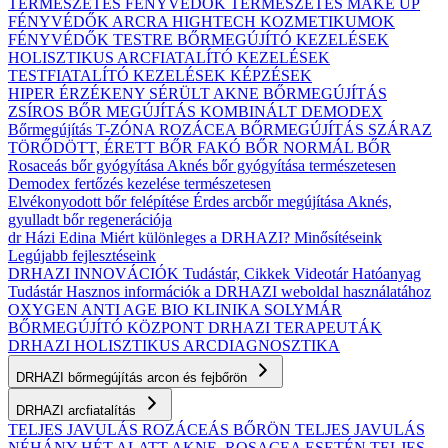
TERMÉSZETES FÉNYVÉDŐK
TERMÉSZETES MAKE UP
FÉNYVÉDŐK ARCRA
HIGHTECH KOZMETIKUMOK
FÉNYVÉDŐK TESTRE
BŐRMEGÚJÍTÓ KEZELÉSEK
HOLISZTIKUS ARCFIATALÍTÓ KEZELÉSEK
TESTFIATALÍTÓ KEZELÉSEK
KÉPZÉSEK
HIPER ÉRZÉKENY
SÉRÜLT
AKNE BŐRMEGÚJÍTÁS
ZSÍROS BŐR MEGÚJÍTÁS
KOMBINÁLT
DEMODEX
Bőrmegújítás
T-ZÓNA
ROZÁCEA BŐRMEGÚJÍTÁS
SZÁRAZ
TÖRŐDÖTT, ÉRETT BŐR
FAKÓ BŐR
NORMÁL BŐR
Rosaceás bőr gyógyítása
Aknés bőr gyógyítása természetesen
Demodex fertőzés kezelése természetesen
Elvékonyodott bőr felépítése
Érdes arcbőr megújítása
Aknés,
gyulladt bőr regenerációja
dr Házi Edina
Miért különleges a DRHAZI?
Minősítéseink
Legújabb fejlesztéseink
DRHAZI INNOVÁCIÓK
Tudástár, Cikkek
Videotár
Hatóanyag
Tudástár
Hasznos információk a DRHAZI weboldal használatához
OXYGEN ANTI AGE BIO KLINIKA
SOLYMÁR
BŐRMEGÚJÍTÓ KÖZPONT
DRHAZI TERAPEUTÁK
DRHAZI HOLISZTIKUS ARCDIAGNOSZTIKA
DRHAZI bőrmegújítás arcon és fejbőrön
DRHAZI arcfiatalítás
TELJES JAVULÁS ROZÁCEÁS BŐRÖN
TELJES JAVULÁS
NÉHÁNY HÉT ALATT AKNE–ROSACEA ESETÉN
TELJES