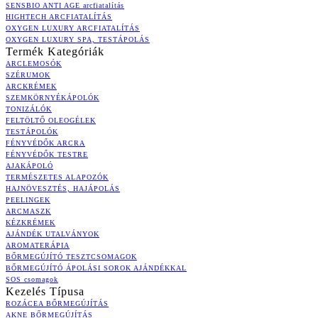
SENSBIO ANTI AGE arcfiatalítás
HIGHTECH ARCFIATALÍTÁS
OXYGEN LUXURY ARCFIATALÍTÁS
OXYGEN LUXURY SPA, TESTÁPOLÁS
Termék Kategóriák
ARCLEMOSÓK
SZÉRUMOK
ARCKRÉMEK
SZEMKÖRNYÉKÁPOLÓK
TONIZÁLÓK
FELTÖLTŐ OLEOGÉLEK
TESTÁPOLÓK
FÉNYVÉDŐK ARCRA
FÉNYVÉDŐK TESTRE
AJAKÁPOLÓ
TERMÉSZETES ALAPOZÓK
HAJNÖVESZTÉS, HAJÁPOLÁS
PEELINGEK
ARCMASZK
KÉZKRÉMEK
AJÁNDÉK UTALVÁNYOK
AROMATERÁPIA
BŐRMEGÚJÍTÓ TESZTCSOMAGOK
BŐRMEGÚJÍTÓ ÁPOLÁSI SOROK AJÁNDÉKKAL
SOS csomagok
Kezelés Típusa
ROZÁCEA BŐRMEGÚJÍTÁS
AKNE BŐRMEGÚJÍTÁS