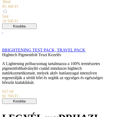
30ml
95 300 Ft
5ml
19 500 Ft
Kosárba
BRIGHTENING TEST PACK, TRAVEL PACK
Hightech Pigmentfolt Teszt Kezelés
A Lightening próbacsomag tartalmazza a 100% természetes
pigmentfolthalványító család mindazon hightech
natúrkozmetikumait, melyek aktív hatóanyagai intenzíven
regenerálják a sérült bőrt és segítik az egységes és egészséges
bőrszín kialakítását.
6x5 ml
82 700 Ft
Kosárba