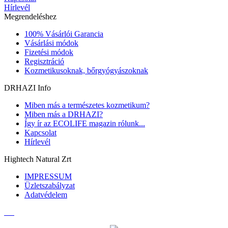
Hírlevél
Megrendeléshez
100% Vásárlói Garancia
Vásárlási módok
Fizetési módok
Regisztráció
Kozmetikusoknak, bőrgyógyászoknak
DRHAZI Info
Miben más a természetes kozmetikum?
Miben más a DRHAZI?
Így ír az ECOLIFE magazin rólunk...
Kapcsolat
Hírlevél
Hightech Natural Zrt
IMPRESSUM
Üzletszabályzat
Adatvédelem