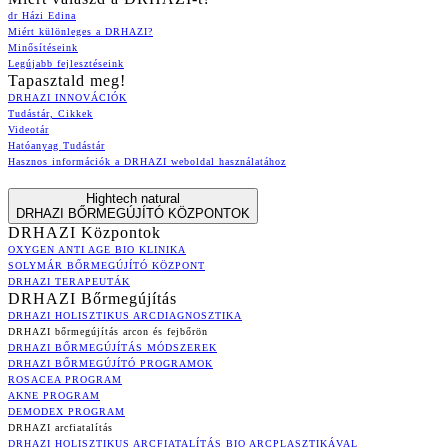
dr Házi Edina
Miért különleges a DRHAZI?
Minősítéseink
Legújabb fejlesztéseink
Tapasztald meg!
DRHAZI INNOVÁCIÓK
Tudástár, Cikkek
Videotár
Hatóanyag Tudástár
Hasznos információk a DRHAZI weboldal használatához
Hightech natural
DRHAZI BŐRMEGÚJÍTÓ KÖZPONTOK
DRHAZI Központok
OXYGEN ANTI AGE BIO KLINIKA
SOLYMÁR BŐRMEGÚJÍTÓ KÖZPONT
DRHAZI TERAPEUTÁK
DRHAZI Bőrmegújítás
DRHAZI HOLISZTIKUS ARCDIAGNOSZTIKA
DRHAZI bőrmegújítás arcon és fejbőrön
DRHAZI BŐRMEGÚJÍTÁS MÓDSZEREK
DRHAZI BŐRMEGÚJÍTÓ PROGRAMOK
ROSACEA PROGRAM
AKNE PROGRAM
DEMODEX PROGRAM
DRHAZI arcfiatalítás
DRHAZI HOLISZTIKUS ARCFIATALÍTÁS BIO ARCPLASZTIKÁVAL