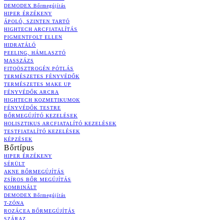
DEMODEX Bőrmegújítás
HIPER ÉRZÉKENY
ÁPOLÓ, SZINTEN TARTÓ
HIGHTECH ARCFIATALÍTÁS
PIGMENTFOLT ELLEN
HIDRATÁLÓ
PEELING, HÁMLASZTÓ
MASSZÁZS
FITOÖSZTROGÉN PÓTLÁS
TERMÉSZETES FÉNYVÉDŐK
TERMÉSZETES MAKE UP
FÉNYVÉDŐK ARCRA
HIGHTECH KOZMETIKUMOK
FÉNYVÉDŐK TESTRE
BŐRMEGÚJÍTÓ KEZELÉSEK
HOLISZTIKUS ARCFIATALÍTÓ KEZELÉSEK
TESTFIATALÍTÓ KEZELÉSEK
KÉPZÉSEK
Bőrtípus
HIPER ÉRZÉKENY
SÉRÜLT
AKNE BŐRMEGÚJÍTÁS
ZSÍROS BŐR MEGÚJÍTÁS
KOMBINÁLT
DEMODEX Bőrmegújítás
T-ZÓNA
ROZÁCEA BŐRMEGÚJÍTÁS
SZÁRAZ