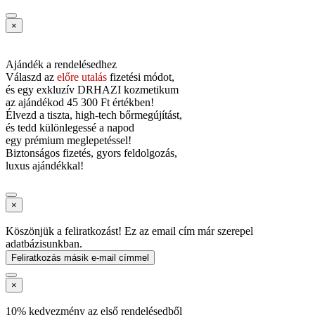
×
Ajándék a rendelésedhez
Válaszd az
előre utalás
fizetési módot,
és
egy exkluzív DRHAZI kozmetikum
az ajándékod
45 300 Ft értékben!
Élvezd a tiszta, high-tech bőrmegújítást,
és tedd különlegessé a napod
egy prémium meglepetéssel!
Biztonságos fizetés, gyors feldolgozás,
luxus ajándékkal!
×
Köszönjük a feliratkozást! Ez az email cím már szerepel
adatbázisunkban.
Feliratkozás másik e-mail címmel
×
10% kedvezmény az első rendelésedből