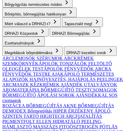
Bőrgyógyítás természetes módon
Bőrépítés, bőrmegújítás hatékonyan
Miért válaszd a DRHAZI-t?
Tapasztald meg!
DRHAZI Központok
DRHAZI Bőrmegújítás
Esettanulmányok
Megoldások bőrproblémákra
DRHAZI kezelési sorok
ARCLEMOSÓK
SZÉRUMOK
ARCKRÉMEK
SZEMKÖRNYÉKÁPOLÓK
TONIZÁLÓK
FELTÖLTŐ
OLEOGÉLEK
TESTÁPOLÓK
FÉNYVÉDŐK ARCRA
FÉNYVÉDŐK TESTRE
AJAKÁPOLÓ
TERMÉSZETES
ALAPOZÓK
HAJNÖVESZTÉS, HAJÁPOLÁS
PEELINGEK
ARCMASZK
KÉZKRÉMEK
AJÁNDÉK UTALVÁNYOK
AROMATERÁPIA
BŐRMEGÚJÍTÓ TESZTCSOMAGOK
BŐRMEGÚJÍTÓ ÁPOLÁSI SOROK AJÁNDÉKKAL
SOS
csomagok
ROZÁCEA BŐRMEGÚJÍTÁS
AKNE BŐRMEGÚJÍTÁS
DEMODEX Bőrmegújítás
HIPER ÉRZÉKENY
ÁPOLÓ,
SZINTEN TARTÓ
HIGHTECH ARCFIATALÍTÁS
PIGMENTFOLT ELLEN
HIDRATÁLÓ
PEELING,
HÁMLASZTÓ
MASSZÁZS
FITOÖSZTROGÉN PÓTLÁS