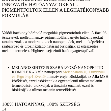
INNOVATÍV HATÓANYAGOKKAL -
PIGMENTFOLTOK ELLEN A LEGHATÉKONYABB
FORMULÁK
Valódi hatékony bőrápoló megoldás pigmentfoltok ellen. A fiatalító
összetevők mellett intenzív pigmentfolthalványító hatóanyagokat
tartalmaznak - a modern biotech nanopeptidek, melaninképződést
szabályozó és tirozinázgátló hatással biztosítják az egészséges
melanin termelést. Hightech sejtszintű hatóanyagterápiával!
MELANOSZINTÉZIS SZABÁLYOZÓ NANOPEPTID
KOMPLEX - 3 féle nanopeptid
Melanostatin®, Lumixyl®
és Tego-Pep4-Even®
intenzív ereje. Blokkolják az Alfa MSH
kötődését, ezzel csökkentik a egyenetlenül túlzott melanin
termelődését, blokkolják a tirozináz enzimet, ezzel is
blokkolják a túlzott melanin termelődését.
100% HATÓANYAG, 100% SZÉPSÉG
14