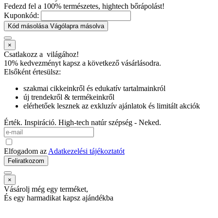
Fedezd fel a 100% természetes, hightech bőrápolást!
Kuponkód:
Kód másolása
Vágólapra másolva
×
Csatlakozz a
világához!
10% kedvezményt kapsz
a következő vásárlásodra.
Elsőként értesülsz:
szakmai cikkeinkről és edukatív tartalmainkról
új trendekről & termékeinkről
elérhetőek lesznek az exkluzív ajánlatok és limitált akciók
Érték. Inspiráció. High-tech natúr szépség - Neked.
Elfogadom az
Adatkezelési tájékoztatót
Feliratkozom
×
Vásárolj még egy terméket,
És egy harmadikat kapsz ajándékba