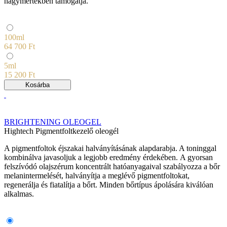
nagymértékben támogatja.
100ml
64 700 Ft
5ml
15 200 Ft
Kosárba
BRIGHTENING OLEOGEL
Hightech Pigmentfoltkezelő oleogél
A pigmentfoltok éjszakai halványításának alapdarabja. A toninggal
kombinálva javasoljuk a legjobb eredmény érdekében. A gyorsan
felszívódó olajszérum koncentrált hatóanyagaival szabályozza a bőr
melanintermelését, halványítja a meglévő pigmentfoltokat,
regenerálja és fiatalítja a bőrt. Minden bőrtípus ápolására kiválóan
alkalmas.