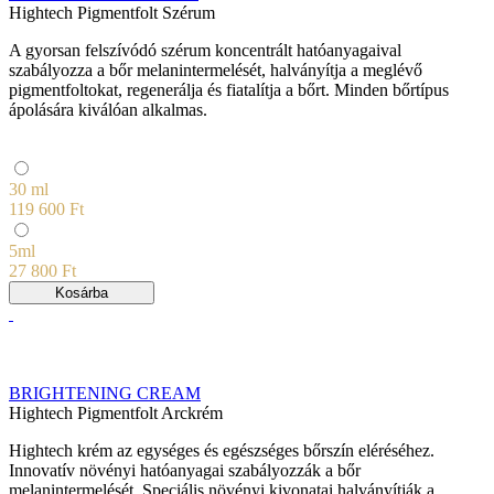
Hightech Pigmentfolt Szérum
A gyorsan felszívódó szérum koncentrált hatóanyagaival
szabályozza a bőr melanintermelését, halványítja a meglévő
pigmentfoltokat, regenerálja és fiatalítja a bőrt. Minden bőrtípus
ápolására kiválóan alkalmas.
30 ml
119 600 Ft
5ml
27 800 Ft
Kosárba
BRIGHTENING CREAM
Hightech Pigmentfolt Arckrém
Hightech krém az egységes és egészséges bőrszín eléréséhez.
Innovatív növényi hatóanyagai szabályozzák a bőr
melanintermelését. Speciális növényi kivonatai halványítják a