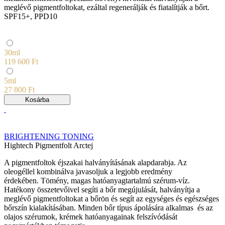
meglévő pigmentfoltokat, ezáltal regenerálják és fiatalítják a bőrt.
SPF15+, PPD10
30ml
119 600 Ft
5ml
27 800 Ft
Kosárba
BRIGHTENING TONING
Hightech Pigmentfolt Arctej
A pigmentfoltok éjszakai halványításának alapdarabja. Az
oleogéllel kombinálva javasoljuk a legjobb eredmény
érdekében. Tömény, magas hatóanyagtartalmú szérum-víz.
Hatékony összetevőivel segíti a bőr megújulását, halványítja a
meglévő pigmentfoltokat a bőrön és segít az egységes és egészséges
bőrszín kialakításában. Minden bőr típus ápolására alkalmas és az
olajos szérumok, krémek hatóanyagainak felszívódását