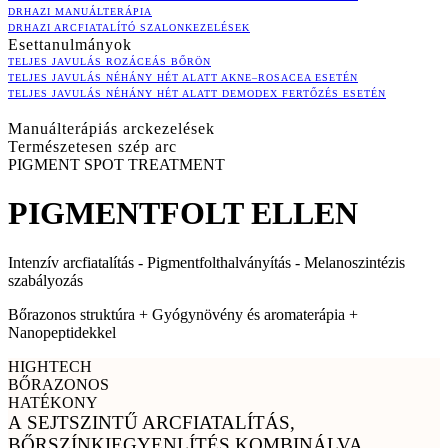
DRHAZI MANUÁLTERÁPIA
DRHAZI ARCFIATALÍTÓ SZALONKEZELÉSEK
Esettanulmányok
TELJES JAVULÁS ROZÁCEÁS BŐRÖN
TELJES JAVULÁS NÉHÁNY HÉT ALATT AKNE–ROSACEA ESETÉN
TELJES JAVULÁS NÉHÁNY HÉT ALATT DEMODEX FERTŐZÉS ESETÉN
Manuálterápiás arckezelések
Természetesen szép arc
PIGMENT SPOT TREATMENT
PIGMENTFOLT ELLEN
Intenzív arcfiatalítás - Pigmentfolthalványítás - Melanoszintézis
szabályozás
Bőrazonos struktúra + Gyógynövény és aromaterápia +
Nanopeptidekkel
HIGHTECH
BŐRAZONOS
HATÉKONY
A SEJTSZINTŰ ARCFIATALÍTÁS,
BŐRSZÍNKIEGYENLÍTÉS KOMBINÁLVA