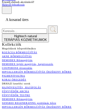
Értesülj elsőnek akcióinkról!
Hírlevél feliratkozás
A kosarad üres
Hightech natural
TERÁPIÁS KOZMETIKUMOK
Kollekciók
Megoldások bőrproblémákra
ROZÁCEA BŐRMEGÚJÍTÁS
AKNE BŐRMEGÚJÍTÁS
DEMODEX Bőrmegújítás
DEMODEX fejbőr megújítás, hajnövesztés
COUPEROSE értonizálás
HIPOALLERGÉN BŐRMEGÚJÍTÁS ÉRZÉKENY BŐRRE
PIGMENTFOLTRA
KORAI ÖREGEDÉS
DRHAZI kezelési sorok
HAJNÖVESZTÉS, HAJÁPOLÁS
FÉNYVÉDŐK ARCRA
FÉNYVÉDŐK TESTRE
DEMODEX Bőrmegújítás
SENSBIO REGENERATING problémás bőrre
HIPOALLERGÉN BŐRMEGÚJÍTÁS ÉRZÉKENY BŐRRE