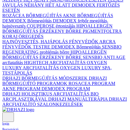
JAVULÁS NÉHÁNY HÉT ALATT DEMODEX FERTŐZÉS
ESETÉN
ROZÁCEA BŐRMEGÚJÍTÁS
AKNE BŐRMEGÚJÍTÁS
DEMODEX Bőrmegújítás
DEMODEX fejbőr megújítás,
hajnövesztés
COUPEROSE értonizálás
HIPOALLERGÉN
BŐRMEGÚJÍTÁS ÉRZÉKENY BŐRRE
PIGMENTFOLTRA
KORAI ÖREGEDÉS
HAJNÖVESZTÉS, HAJÁPOLÁS
FÉNYVÉDŐK ARCRA
FÉNYVÉDŐK TESTRE
DEMODEX Bőrmegújítás
SENSBIO
REGENERATING problémás bőrre
HIPOALLERGÉN
BŐRMEGÚJÍTÁS ÉRZÉKENY BŐRRE
SENSBIO ANTI AGE
arcfiatalítás
HIGHTECH ARCFIATALÍTÁS
OXYGEN
LUXURY ARCFIATALÍTÁS
OXYGEN LUXURY SPA,
TESTÁPOLÁS
DRHAZI BŐRMEGÚJÍTÁS MÓDSZEREK
DRHAZI
BŐRMEGÚJÍTÓ PROGRAMOK
ROSACEA PROGRAM
AKNE PROGRAM
DEMODEX PROGRAM
DRHAZI HOLISZTIKUS ARCFIATALÍTÁS BIO
ARCPLASZTIKÁVAL
DRHAZI MANUÁLTERÁPIA
DRHAZI
ARCFIATALÍTÓ SZALONKEZELÉSEK
login
Regisztráció