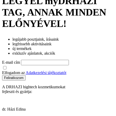
LEGYÉL myDRHAZI
TAG, ANNAK MINDEN
ELŐNYÉVEL!
legújabb posztjaink, írásaink
legfrissebb aktivitásaink
új termékek
exkluzív ajánlatok, akciók
E-mail cím
Elfogadom az
Adatkezelési tájékoztatót
Feliratkozom
A DRHAZI hightech kozmetikumokat
fejleszti és gyártja:
dr. Házi Edina