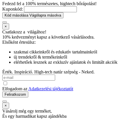
Fedezd fel a 100% természetes, hightech bőrápolást!
Kuponkód:
Kód másolása
Vágólapra másolva
×
Csatlakozz a
világához!
10% kedvezményt kapsz
a következő vásárlásodra.
Elsőként értesülsz:
szakmai cikkeinkről és edukatív tartalmainkról
új trendekről & termékeinkről
elérhetőek lesznek az exkluzív ajánlatok és limitált akciók
Érték. Inspiráció. High-tech natúr szépség - Neked.
Elfogadom az
Adatkezelési tájékoztatót
Feliratkozom
×
Vásárolj még egy terméket,
És egy harmadikat kapsz ajándékba