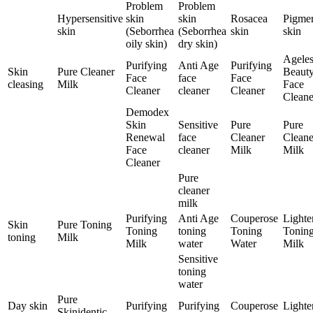
Problem
Problem
Hypersensitive
skin
skin
Rosacea
Pigme
skin
(Seborrhea
(Seborrhea
skin
skin
oily skin)
dry skin)
Ageles
Purifying
Anti Age
Purifying
Skin
Pure Cleaner
Beaut
Face
face
Face
cleasing
Milk
Face
Cleaner
cleaner
Cleaner
Cleane
Demodex
Skin
Sensitive
Pure
Pure
Renewal
face
Cleaner
Cleane
Face
cleaner
Milk
Milk
Cleaner
Pure
cleaner
milk
Purifying
Anti Age
Couperose
Lighte
Skin
Pure Toning
Toning
toning
Toning
Tonin
toning
Milk
Milk
water
Water
Milk
Sensitive
toning
water
Pure
Day skin
Purifying
Purifying
Couperose
Lighte
Skinidentic