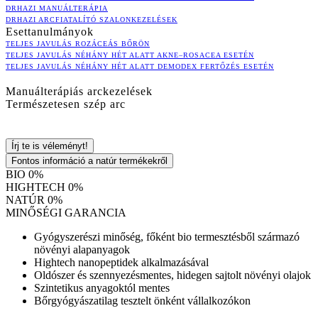
DRHAZI MANUÁLTERÁPIA
DRHAZI ARCFIATALÍTÓ SZALONKEZELÉSEK
Esettanulmányok
TELJES JAVULÁS ROZÁCEÁS BŐRÖN
TELJES JAVULÁS NÉHÁNY HÉT ALATT AKNE–ROSACEA ESETÉN
TELJES JAVULÁS NÉHÁNY HÉT ALATT DEMODEX FERTŐZÉS ESETÉN
Manuálterápiás arckezelések
Természetesen szép arc
Írj te is véleményt!
Fontos információ a natúr termékekről
BIO 0%
HIGHTECH 0%
NATÚR 0%
MINŐSÉGI GARANCIA
Gyógyszerészi minőség, főként bio termesztésből származó
növényi alapanyagok
Hightech nanopeptidek alkalmazásával
Oldószer és szennyezésmentes, hidegen sajtolt növényi olajok
Szintetikus anyagoktól mentes
Bőrgyógyászatilag tesztelt önként vállalkozókon