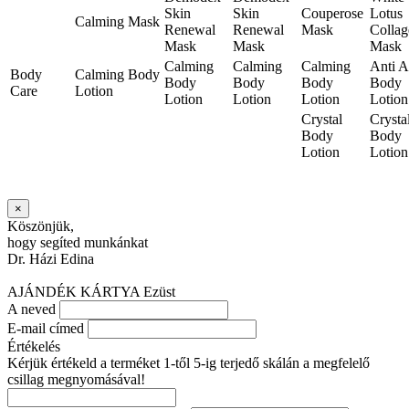
Skin
Skin
Couperose
Lotus
Calming Mask
Renewal
Renewal
Mask
Collag
Mask
Mask
Mask
Calming
Calming
Calming
Anti 
Body
Calming Body
Body
Body
Body
Body
Care
Lotion
Lotion
Lotion
Lotion
Lotion
Crystal
Crysta
Body
Body
Lotion
Lotion
×
Köszönjük,
hogy segíted munkánkat
Dr. Házi Edina
AJÁNDÉK KÁRTYA Ezüst
A neved
E-mail címed
Értékelés
Kérjük értékeld a terméket 1-től 5-ig terjedő skálán a megfelelő
csillag megnyomásával!