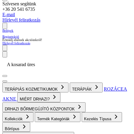
Szívesen segítünk
+36 20 541 6735
E-mail
Hírlevél feliratkozás
Belépek
Regisztráció
Értesülj elsőnek akcióinkról!
Hírlevél feliratkozás
A kosarad üres
ROZÁCEA
TERÁPIÁS KOZMETIKUMOK
TERÁPIÁK
AKNE
MIÉRT DRHAZI?
DRHAZI BŐRMEGÚJÍTÓ KÖZPONTOK
Kollekciók
Termék Kategóriák
Kezelés Típusa
Bőrtípus