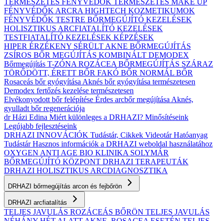
TERMÉSZETES FÉNYVÉDŐK
TERMÉSZETES MAKE UP
FÉNYVÉDŐK ARCRA
HIGHTECH KOZMETIKUMOK
FÉNYVÉDŐK TESTRE
BŐRMEGÚJÍTÓ KEZELÉSEK
HOLISZTIKUS ARCFIATALÍTÓ KEZELÉSEK
TESTFIATALÍTÓ KEZELÉSEK
KÉPZÉSEK
HIPER ÉRZÉKENY
SÉRÜLT
AKNE BŐRMEGÚJÍTÁS
ZSÍROS BŐR MEGÚJÍTÁS
KOMBINÁLT
DEMODEX
Bőrmegújítás
T-ZÓNA
ROZÁCEA BŐRMEGÚJÍTÁS
SZÁRAZ
TÖRŐDÖTT, ÉRETT BŐR
FAKÓ BŐR
NORMÁL BŐR
Rosaceás bőr gyógyítása
Aknés bőr gyógyítása természetesen
Demodex fertőzés kezelése természetesen
Elvékonyodott bőr felépítése
Érdes arcbőr megújítása
Aknés,
gyulladt bőr regenerációja
dr Házi Edina
Miért különleges a DRHAZI?
Minősítéseink
Legújabb fejlesztéseink
DRHAZI INNOVÁCIÓK
Tudástár, Cikkek
Videotár
Hatóanyag
Tudástár
Hasznos információk a DRHAZI weboldal használatához
OXYGEN ANTI AGE BIO KLINIKA
SOLYMÁR
BŐRMEGÚJÍTÓ KÖZPONT
DRHAZI TERAPEUTÁK
DRHAZI HOLISZTIKUS ARCDIAGNOSZTIKA
DRHAZI bőrmegújítás arcon és fejbőrön
DRHAZI arcfiatalítás
TELJES JAVULÁS ROZÁCEÁS BŐRÖN
TELJES JAVULÁS
NÉHÁNY HÉT ALATT AKNE–ROSACEA ESETÉN
TELJES