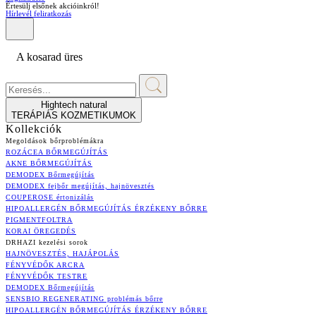
Értesülj elsőnek akcióinkról!
Hírlevél feliratkozás
A kosarad üres
Hightech natural
TERÁPIÁS KOZMETIKUMOK
Kollekciók
Megoldások bőrproblémákra
ROZÁCEA BŐRMEGÚJÍTÁS
AKNE BŐRMEGÚJÍTÁS
DEMODEX Bőrmegújítás
DEMODEX fejbőr megújítás, hajnövesztés
COUPEROSE értonizálás
HIPOALLERGÉN BŐRMEGÚJÍTÁS ÉRZÉKENY BŐRRE
PIGMENTFOLTRA
KORAI ÖREGEDÉS
DRHAZI kezelési sorok
HAJNÖVESZTÉS, HAJÁPOLÁS
FÉNYVÉDŐK ARCRA
FÉNYVÉDŐK TESTRE
DEMODEX Bőrmegújítás
SENSBIO REGENERATING problémás bőrre
HIPOALLERGÉN BŐRMEGÚJÍTÁS ÉRZÉKENY BŐRRE