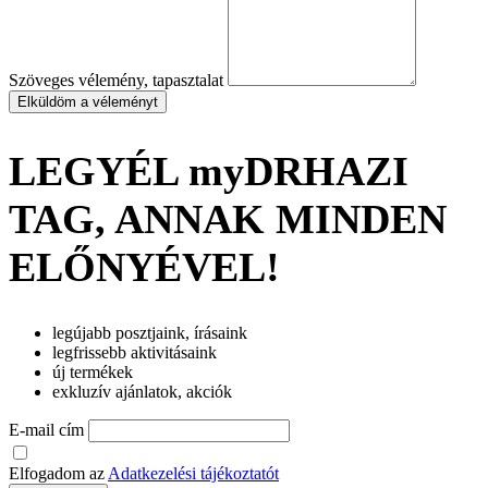
Szöveges vélemény, tapasztalat
Elküldöm a véleményt
LEGYÉL myDRHAZI
TAG, ANNAK MINDEN
ELŐNYÉVEL!
legújabb posztjaink, írásaink
legfrissebb aktivitásaink
új termékek
exkluzív ajánlatok, akciók
E-mail cím
Elfogadom az
Adatkezelési tájékoztatót