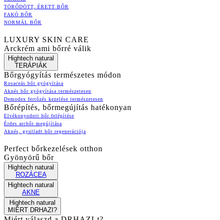
TÖRŐDÖTT, ÉRETT BŐR
FAKÓ BŐR
NORMÁL BŐR
LUXURY SKIN CARE
Arckrém ami bőrré válik
Hightech natural
TERÁPIÁK
Bőrgyógyítás természetes módon
Rosaceás bőr gyógyítása
Aknés bőr gyógyítása természetesen
Demodex fertőzés kezelése természetesen
Bőrépítés, bőrmegújítás hatékonyan
Elvékonyodott bőr felépítése
Érdes arcbőr megújítása
Aknés, gyulladt bőr regenerációja
Perfect bőrkezelések otthon
Gyönyörű bőr
Hightech natural
ROZÁCEA
Hightech natural
AKNE
Hightech natural
MIÉRT DRHAZI?
Miért válaszd a DRHAZI-t?