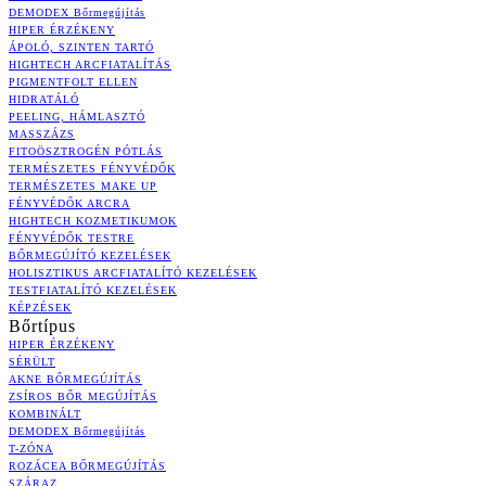
DEMODEX Bőrmegújítás
HIPER ÉRZÉKENY
ÁPOLÓ, SZINTEN TARTÓ
HIGHTECH ARCFIATALÍTÁS
PIGMENTFOLT ELLEN
HIDRATÁLÓ
PEELING, HÁMLASZTÓ
MASSZÁZS
FITOÖSZTROGÉN PÓTLÁS
TERMÉSZETES FÉNYVÉDŐK
TERMÉSZETES MAKE UP
FÉNYVÉDŐK ARCRA
HIGHTECH KOZMETIKUMOK
FÉNYVÉDŐK TESTRE
BŐRMEGÚJÍTÓ KEZELÉSEK
HOLISZTIKUS ARCFIATALÍTÓ KEZELÉSEK
TESTFIATALÍTÓ KEZELÉSEK
KÉPZÉSEK
Bőrtípus
HIPER ÉRZÉKENY
SÉRÜLT
AKNE BŐRMEGÚJÍTÁS
ZSÍROS BŐR MEGÚJÍTÁS
KOMBINÁLT
DEMODEX Bőrmegújítás
T-ZÓNA
ROZÁCEA BŐRMEGÚJÍTÁS
SZÁRAZ