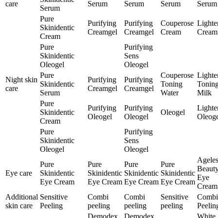
care
Serum
Serum
Serum
Serum
Serum
Pure
Purifying
Purifying
Couperose
Lighte
Skinidentic
Creamgel
Creamgel
Cream
Cream
Cream
Pure
Purifying
Skinidentic
Sens
Oleogel
Oleogel
Pure
Couperose
Lighte
Night skin
Purifying
Purifying
Skinidentic
Toning
Tonin
care
Creamgel
Creamgel
Serum
Water
Milk
Pure
Purifying
Purifying
Lighte
Skinidentic
Oleogel
Oleogel
Oleogel
Oleoge
Cream
Pure
Purifying
Skinidentic
Sens
Oleogel
Oleogel
Ageles
Pure
Pure
Pure
Pure
Beaut
Eye care
Skinidentic
Skinidentic
Skinidentic
Skinidentic
Eye
Eye Cream
Eye Cream
Eye Cream
Eye Cream
Cream
Additional
Sensitive
Combi
Combi
Sensitive
Combi
skin care
Peeling
peeling
peeling
peeling
Peelin
Demodex
Demodex
White