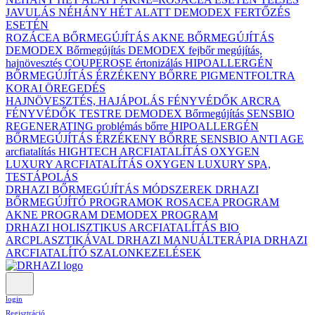
JAVULÁS NÉHÁNY HÉT ALATT DEMODEX FERTŐZÉS
ESETÉN
ROZÁCEA BŐRMEGÚJÍTÁS
AKNE BŐRMEGÚJÍTÁS
DEMODEX Bőrmegújítás
DEMODEX fejbőr megújítás,
hajnövesztés
COUPEROSE értonizálás
HIPOALLERGÉN
BŐRMEGÚJÍTÁS ÉRZÉKENY BŐRRE
PIGMENTFOLTRA
KORAI ÖREGEDÉS
HAJNÖVESZTÉS, HAJÁPOLÁS
FÉNYVÉDŐK ARCRA
FÉNYVÉDŐK TESTRE
DEMODEX Bőrmegújítás
SENSBIO
REGENERATING problémás bőrre
HIPOALLERGÉN
BŐRMEGÚJÍTÁS ÉRZÉKENY BŐRRE
SENSBIO ANTI AGE
arcfiatalítás
HIGHTECH ARCFIATALÍTÁS
OXYGEN
LUXURY ARCFIATALÍTÁS
OXYGEN LUXURY SPA,
TESTÁPOLÁS
DRHAZI BŐRMEGÚJÍTÁS MÓDSZEREK
DRHAZI
BŐRMEGÚJÍTÓ PROGRAMOK
ROSACEA PROGRAM
AKNE PROGRAM
DEMODEX PROGRAM
DRHAZI HOLISZTIKUS ARCFIATALÍTÁS BIO
ARCPLASZTIKÁVAL
DRHAZI MANUÁLTERÁPIA
DRHAZI
ARCFIATALÍTÓ SZALONKEZELÉSEK
login
Regisztráció