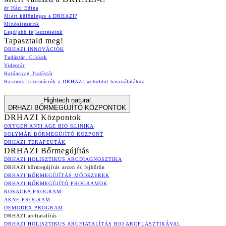
dr Házi Edina
Miért különleges a DRHAZI?
Minősítéseink
Legújabb fejlesztéseink
Tapasztald meg!
DRHAZI INNOVÁCIÓK
Tudástár, Cikkek
Videotár
Hatóanyag Tudástár
Hasznos információk a DRHAZI weboldal használatához
Hightech natural
DRHAZI BŐRMEGÚJÍTÓ KÖZPONTOK
DRHAZI Központok
OXYGEN ANTI AGE BIO KLINIKA
SOLYMÁR BŐRMEGÚJÍTÓ KÖZPONT
DRHAZI TERAPEUTÁK
DRHAZI Bőrmegújítás
DRHAZI HOLISZTIKUS ARCDIAGNOSZTIKA
DRHAZI bőrmegújítás arcon és fejbőrön
DRHAZI BŐRMEGÚJÍTÁS MÓDSZEREK
DRHAZI BŐRMEGÚJÍTÓ PROGRAMOK
ROSACEA PROGRAM
AKNE PROGRAM
DEMODEX PROGRAM
DRHAZI arcfiatalítás
DRHAZI HOLISZTIKUS ARCFIATALÍTÁS BIO ARCPLASZTIKÁVAL