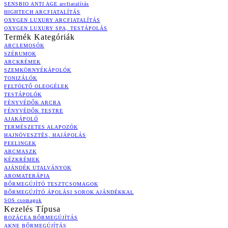
SENSBIO ANTI AGE arcfiatalítás
HIGHTECH ARCFIATALÍTÁS
OXYGEN LUXURY ARCFIATALÍTÁS
OXYGEN LUXURY SPA, TESTÁPOLÁS
Termék Kategóriák
ARCLEMOSÓK
SZÉRUMOK
ARCKRÉMEK
SZEMKÖRNYÉKÁPOLÓK
TONIZÁLÓK
FELTÖLTŐ OLEOGÉLEK
TESTÁPOLÓK
FÉNYVÉDŐK ARCRA
FÉNYVÉDŐK TESTRE
AJAKÁPOLÓ
TERMÉSZETES ALAPOZÓK
HAJNÖVESZTÉS, HAJÁPOLÁS
PEELINGEK
ARCMASZK
KÉZKRÉMEK
AJÁNDÉK UTALVÁNYOK
AROMATERÁPIA
BŐRMEGÚJÍTÓ TESZTCSOMAGOK
BŐRMEGÚJÍTÓ ÁPOLÁSI SOROK AJÁNDÉKKAL
SOS csomagok
Kezelés Típusa
ROZÁCEA BŐRMEGÚJÍTÁS
AKNE BŐRMEGÚJÍTÁS