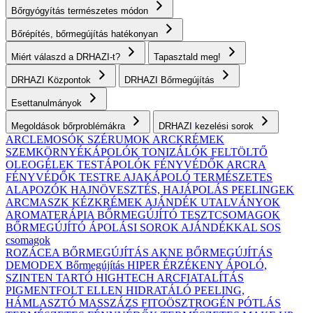
Bőrgyógyítás természetes módon
Bőrépítés, bőrmegújítás hatékonyan
Miért válaszd a DRHAZI-t?
Tapasztald meg!
DRHAZI Központok
DRHAZI Bőrmegújítás
Esettanulmányok
Megoldások bőrproblémákra
DRHAZI kezelési sorok
ARCLEMOSÓK
SZÉRUMOK
ARCKRÉMEK
SZEMKÖRNYÉKÁPOLÓK
TONIZÁLÓK
FELTÖLTŐ
OLEOGÉLEK
TESTÁPOLÓK
FÉNYVÉDŐK ARCRA
FÉNYVÉDŐK TESTRE
AJAKÁPOLÓ
TERMÉSZETES
ALAPOZÓK
HAJNÖVESZTÉS, HAJÁPOLÁS
PEELINGEK
ARCMASZK
KÉZKRÉMEK
AJÁNDÉK UTALVÁNYOK
AROMATERÁPIA
BŐRMEGÚJÍTÓ TESZTCSOMAGOK
BŐRMEGÚJÍTÓ ÁPOLÁSI SOROK AJÁNDÉKKAL
SOS
csomagok
ROZÁCEA BŐRMEGÚJÍTÁS
AKNE BŐRMEGÚJÍTÁS
DEMODEX Bőrmegújítás
HIPER ÉRZÉKENY
ÁPOLÓ,
SZINTEN TARTÓ
HIGHTECH ARCFIATALÍTÁS
PIGMENTFOLT ELLEN
HIDRATÁLÓ
PEELING,
HÁMLASZTÓ
MASSZÁZS
FITOÖSZTROGÉN PÓTLÁS