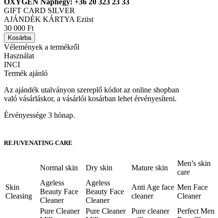
OXYGÉN Naphegy: +36 20 323 23 33
GIFT CARD SILVER
AJÁNDÉK KÁRTYA Ezüst
30 000 Ft
Kosárba
Vélemények a termékről
Használat
INCI
Termék ajánló
Az ajándék utalványon szereplő kódot az online shopban
való vásárláskor, a vásárlói kosárban lehet érvényesíteni.
Érvényessége 3 hónap.
REJUVENATING CARE
Men’s skin
Normal skin
Dry skin
Mature skin
care
Ageless
Ageless
Skin
Anti Age face
Men Face
Beauty Face
Beauty Face
Cleasing
cleaner
Cleaner
Cleaner
Cleaner
Pure Cleaner
Pure Cleaner
Pure cleaner
Perfect Men