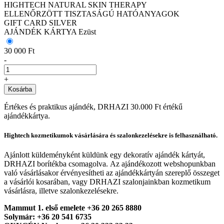
HIGHTECH NATURAL SKIN THERAPY
ELLENŐRZÖTT TISZTASÁGÚ HATÓANYAGOK
GIFT CARD SILVER
AJÁNDÉK KÁRTYA Ezüst
30 000 Ft
-
+
Kosárba
Értékes és praktikus ajándék, DRHAZI 30.000 Ft értékű
ajándékkártya.
Hightech kozmetikumok vásárlására és szalonkezelésekre is felhasználható.
Ajánlott küldeményként küldünk egy dekoratív ajándék kártyát,
DRHAZI borítékba csomagolva. Az ajándékozott webshopunkban
való vásárlásakor érvényesítheti az ajándékkártyán szereplő összeget
a vásárlói kosarában, vagy DRHAZI szalonjainkban kozmetikum
vásárlásra, illetve szalonkezelésekre.
Mammut 1. első emelete +36 20 265 8880
Solymár: +36 20 541 6735