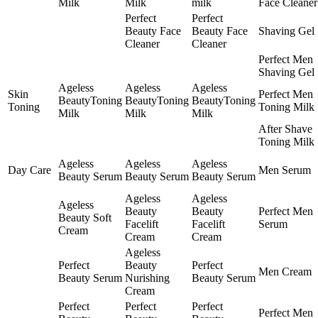
Milk
Milk
milk
Face Cleaner
Perfect
Perfect
Beauty Face
Beauty Face
Shaving Gel
Cleaner
Cleaner
Perfect Men
Shaving Gel
Ageless
Ageless
Ageless
Skin
Perfect Men
BeautyToning
BeautyToning
BeautyToning
Toning
Toning Milk
Milk
Milk
Milk
After Shave
Toning Milk
Ageless
Ageless
Ageless
Day Care
Men Serum
Beauty Serum
Beauty Serum
Beauty Serum
Ageless
Ageless
Ageless
Beauty
Beauty
Perfect Men
Beauty Soft
Facelift
Facelift
Serum
Cream
Cream
Cream
Ageless
Perfect
Beauty
Perfect
Men Cream
Beauty Serum
Nurishing
Beauty Serum
Cream
Perfect
Perfect
Perfect
Perfect Men