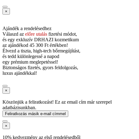
×
Ajándék a rendelésedhez
Válaszd az
előre utalás
fizetési módot,
és
egy exkluzív DRHAZI kozmetikum
az ajándékod
45 300 Ft értékben!
Élvezd a tiszta, high-tech bőrmegújítást,
és tedd különlegessé a napod
egy prémium meglepetéssel!
Biztonságos fizetés, gyors feldolgozás,
luxus ajándékkal!
×
Köszönjük a feliratkozást! Ez az email cím már szerepel
adatbázisunkban.
Feliratkozás másik e-mail címmel
×
10% kedvezmény az első rendelésedből