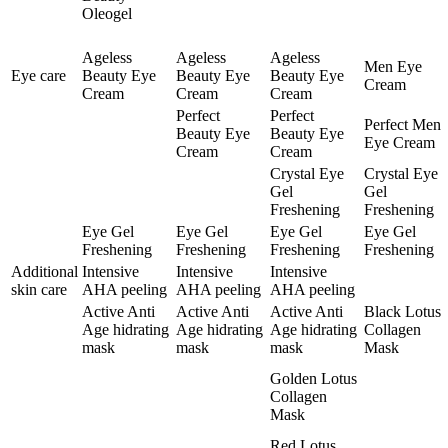
Oleogel
Ageless
Ageless
Ageless
Men Eye
Eye care
Beauty Eye
Beauty Eye
Beauty Eye
Cream
Cream
Cream
Cream
Perfect
Perfect
Perfect Men
Beauty Eye
Beauty Eye
Eye Cream
Cream
Cream
Crystal Eye
Crystal Eye
Gel
Gel
Freshening
Freshening
Eye Gel
Eye Gel
Eye Gel
Eye Gel
Freshening
Freshening
Freshening
Freshening
Additional
Intensive
Intensive
Intensive
skin care
AHA peeling
AHA peeling
AHA peeling
Active Anti
Active Anti
Active Anti
Black Lotus
Age hidrating
Age hidrating
Age hidrating
Collagen
mask
mask
mask
Mask
Golden Lotus
Collagen
Mask
Red Lotus