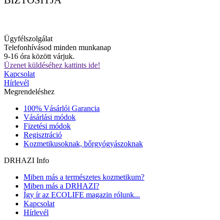
BIZTOSÍTJA
Ügyfélszolgálat
Telefonhívásod minden munkanap
9-16 óra között várjuk.
Üzenet küldéséhez kattints ide!
Kapcsolat
Hírlevél
Megrendeléshez
100% Vásárlói Garancia
Vásárlási módok
Fizetési módok
Regisztráció
Kozmetikusoknak, bőrgyógyászoknak
DRHAZI Info
Miben más a természetes kozmetikum?
Miben más a DRHAZI?
Így ír az ECOLIFE magazin rólunk...
Kapcsolat
Hírlevél