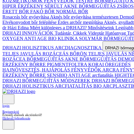
KOZMETIKUMOK
FÉNYVÉDŐK TESTRE
BŐRMEGÚJÍTÓ 
HIPER ÉRZÉKENY
SÉRÜLT
AKNE BŐRMEGÚJÍTÁS
ZSÍRO
ÉRETT BŐR
FAKÓ BŐR
NORMÁL BŐR
Rosaceás bőr gyógyítása
Aknés bőr gyógyítása természetesen
Demodex
Elvékonyodott bőr felépítése
Érdes arcbőr megújítása
Aknés, gyulladt
dr Házi Edina
Miért különleges a DRHAZI?
Minősítéseink
Legújabb 
DRHAZI INNOVÁCIÓK
Tudástár, Cikkek
Videotár
Hatóanyag Tud
OXYGEN ANTI AGE BIO KLINIKA
SOLYMÁR BŐRMEGÚJÍ
DRHAZI HOLISZTIKUS ARCDIAGNOSZTIKA
DRHAZI bőrmegúj
TELJES JAVULÁS ROZÁCEÁS BŐRÖN
TELJES JAVULÁS 
ROZÁCEA BŐRMEGÚJÍTÁS
AKNE BŐRMEGÚJÍTÁS
DEMODE
ÉRZÉKENY BŐRRE
PIGMENTFOLTRA
KORAI ÖREGEDÉS
HAJNÖVESZTÉS, HAJÁPOLÁS
FÉNYVÉDŐK ARCRA
FÉNY
ÉRZÉKENY BŐRRE
SENSBIO ANTI AGE arcfiatalítás
HIGHTE
DRHAZI BŐRMEGÚJÍTÁS MÓDSZEREK
DRHAZI BŐRMEG
DRHAZI HOLISZTIKUS ARCFIATALÍTÁS BIO ARCPLASZT
login
Regisztráció
Értesülj elsőnek akcióinkról!
Hírlevél feliratkozás