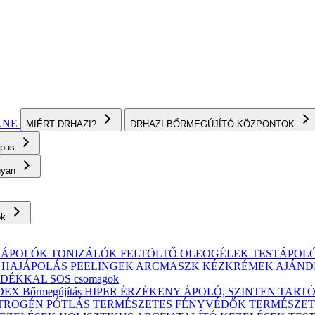
KNE
MIÉRT DRHAZI?
DRHAZI BŐRMEGÚJÍTÓ KÖZPONTOK
ípus
onyan
ok
KÁPOLÓK
TONIZÁLÓK
FELTÖLTŐ OLEOGÉLEK
TESTÁPOL
, HAJÁPOLÁS
PEELINGEK
ARCMASZK
KÉZKRÉMEK
AJÁND
ÁNDÉKKAL
SOS csomagok
X Bőrmegújítás
HIPER ÉRZÉKENY
ÁPOLÓ, SZINTEN TART
TROGÉN PÓTLÁS
TERMÉSZETES FÉNYVÉDŐK
TERMÉSZET