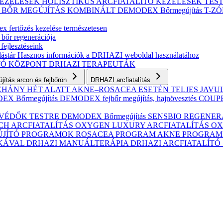
KEZELÉSEK
HOLISZTIKUS ARCFIATALÍTÓ KEZELÉSEK
TES
S BŐR MEGÚJÍTÁS
KOMBINÁLT
DEMODEX Bőrmegújítás
T-Z
 fertőzés kezelése természetesen
 bőr regenerációja
fejlesztéseink
ástár
Hasznos információk a DRHAZI weboldal használatához
TÓ KÖZPONT
DRHAZI TERAPEUTÁK
ítás arcon és fejbőrön
DRHAZI arcfiatalítás
NÉHÁNY HÉT ALATT AKNE–ROSACEA ESETÉN
TELJES JAV
X Bőrmegújítás
DEMODEX fejbőr megújítás, hajnövesztés
COUPER
VÉDŐK TESTRE
DEMODEX Bőrmegújítás
SENSBIO REGENERAT
CH ARCFIATALÍTÁS
OXYGEN LUXURY ARCFIATALÍTÁS
OX
ÚJÍTÓ PROGRAMOK
ROSACEA PROGRAM
AKNE PROGRA
IKÁVAL
DRHAZI MANUÁLTERÁPIA
DRHAZI ARCFIATALÍT