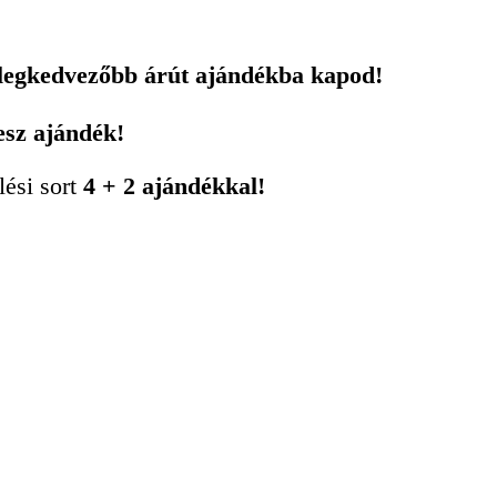
 legkedvezőbb árút ajándékba kapod!
esz ajándék!
lési sort
4 + 2 ajándékkal!