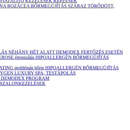
TFIATALÍTÓ KEZELÉSEK
KÉPZÉSEK
ÓNA
ROZÁCEA BŐRMEGÚJÍTÁS
SZÁRAZ
TÖRŐDÖTT,
ULÁS NÉHÁNY HÉT ALATT DEMODEX FERTŐZÉS ESETÉN
OSE értonizálás
HIPOALLERGÉN BŐRMEGÚJÍTÁS
ING problémás bőrre
HIPOALLERGÉN BŐRMEGÚJÍTÁS
YGEN LUXURY SPA, TESTÁPOLÁS
M
DEMODEX PROGRAM
Ó SZALONKEZELÉSEK