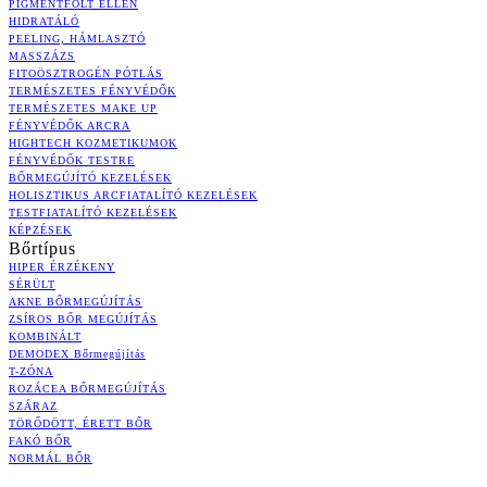
PIGMENTFOLT ELLEN
HIDRATÁLÓ
PEELING, HÁMLASZTÓ
MASSZÁZS
FITOÖSZTROGÉN PÓTLÁS
TERMÉSZETES FÉNYVÉDŐK
TERMÉSZETES MAKE UP
FÉNYVÉDŐK ARCRA
HIGHTECH KOZMETIKUMOK
FÉNYVÉDŐK TESTRE
BŐRMEGÚJÍTÓ KEZELÉSEK
HOLISZTIKUS ARCFIATALÍTÓ KEZELÉSEK
TESTFIATALÍTÓ KEZELÉSEK
KÉPZÉSEK
Bőrtípus
HIPER ÉRZÉKENY
SÉRÜLT
AKNE BŐRMEGÚJÍTÁS
ZSÍROS BŐR MEGÚJÍTÁS
KOMBINÁLT
DEMODEX Bőrmegújítás
T-ZÓNA
ROZÁCEA BŐRMEGÚJÍTÁS
SZÁRAZ
TÖRŐDÖTT, ÉRETT BŐR
FAKÓ BŐR
NORMÁL BŐR