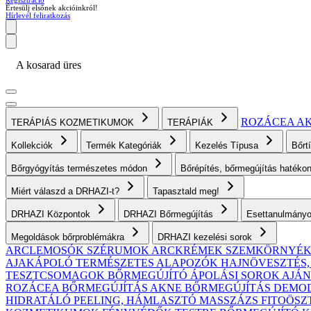
Regisztráció
Értesülj elsőnek akcióinkról!
Hírlevél feliratkozás
A kosarad üres
ROZÁCEA
A
TERÁPIÁS KOZMETIKUMOK
TERÁPIÁK
Kollekciók
Termék Kategóriák
Kezelés Típusa
Bőrt
Bőrgyógyítás természetes módon
Bőrépítés, bőrmegújítás haték
Miért válaszd a DRHAZI-t?
Tapasztald meg!
DRHAZI Központok
DRHAZI Bőrmegújítás
Esettanulmány
Megoldások bőrproblémákra
DRHAZI kezelési sorok
ARCLEMOSÓK
SZÉRUMOK
ARCKRÉMEK
SZEMKÖRNYÉ
AJAKÁPOLÓ
TERMÉSZETES ALAPOZÓK
HAJNÖVESZTÉS
TESZTCSOMAGOK
BŐRMEGÚJÍTÓ ÁPOLÁSI SOROK AJ
ROZÁCEA BŐRMEGÚJÍTÁS
AKNE BŐRMEGÚJÍTÁS
DEMODE
HIDRATÁLÓ
PEELING, HÁMLASZTÓ
MASSZÁZS
FITOÖSZ