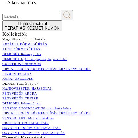
A kosarad üres
Hightech natural
TERÁPIÁS KOZMETIKUMOK
Kollekciók
Megoldások bőrproblémákra
ROZÁCEA BŐRMEGÚJÍTÁS
AKNE BŐRMEGÚJÍTÁS
DEMODEX Bőrmegújítás
DEMODEX fejbőr megújítás, hajnövesztés
COUPEROSE értonizálás
HIPOALLERGÉN BŐRMEGÚJÍTÁS ÉRZÉKENY BŐRRE
PIGMENTFOLTRA
KORAI ÖREGEDÉS
DRHAZI kezelési sorok
HAJNÖVESZTÉS, HAJÁPOLÁS
FÉNYVÉDŐK ARCRA
FÉNYVÉDŐK TESTRE
DEMODEX Bőrmegújítás
SENSBIO REGENERATING problémás bőrre
HIPOALLERGÉN BŐRMEGÚJÍTÁS ÉRZÉKENY BŐRRE
SENSBIO ANTI AGE arcfiatalítás
HIGHTECH ARCFIATALÍTÁS
OXYGEN LUXURY ARCFIATALÍTÁS
OXYGEN LUXURY SPA, TESTÁPOLÁS