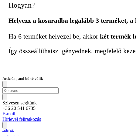
Hogyan?
Helyezz a kosaradba legalább 3 terméket, a
Ha 6 terméket helyezel be, akkor
két termék l
Így összeállíthatsz igényednek, megfelelő keze
Arckrém, ami bőrré válik
Szívesen segítünk
+36 20 541 6735
E-mail
Hírlevél feliratkozás
Belépek