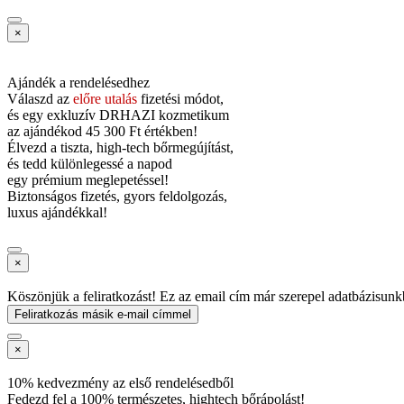
×
Ajándék a rendelésedhez
Válaszd az
előre utalás
fizetési módot,
és
egy exkluzív DRHAZI kozmetikum
az ajándékod
45 300 Ft értékben!
Élvezd a tiszta, high-tech bőrmegújítást,
és tedd különlegessé a napod
egy prémium meglepetéssel!
Biztonságos fizetés, gyors feldolgozás,
luxus ajándékkal!
×
Köszönjük a feliratkozást! Ez az email cím már szerepel adatbázisunk
Feliratkozás másik e-mail címmel
×
10% kedvezmény az első rendelésedből
Fedezd fel a 100% természetes, hightech bőrápolást!