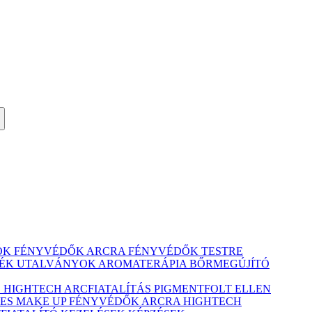
ÓK
FÉNYVÉDŐK ARCRA
FÉNYVÉDŐK TESTRE
ÉK UTALVÁNYOK
AROMATERÁPIA
BŐRMEGÚJÍTÓ
Ó
HIGHTECH ARCFIATALÍTÁS
PIGMENTFOLT ELLEN
ES MAKE UP
FÉNYVÉDŐK ARCRA
HIGHTECH