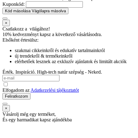
Kuponkód:
Kód másolása
Vágólapra másolva
×
Csatlakozz a
világához!
10% kedvezményt kapsz
a következő vásárlásodra.
Elsőként értesülsz:
szakmai cikkeinkről és edukatív tartalmainkról
új trendekről & termékeinkről
elérhetőek lesznek az exkluzív ajánlatok és limitált akciók
Érték. Inspiráció. High-tech natúr szépség - Neked.
Elfogadom az
Adatkezelési tájékoztatót
Feliratkozom
×
Vásárolj még egy terméket,
És egy harmadikat kapsz ajándékba