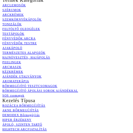
Termék Kategóriák
ARCLEMOSÓK
SZÉRUMOK
ARCKRÉMEK
SZEMKÖRNYÉKÁPOLÓK
TONIZÁLÓK
FELTÖLTŐ OLEOGÉLEK
TESTÁPOLÓK
FÉNYVÉDŐK ARCRA
FÉNYVÉDŐK TESTRE
AJAKÁPOLÓ
TERMÉSZETES ALAPOZÓK
HAJNÖVESZTÉS, HAJÁPOLÁS
PEELINGEK
ARCMASZK
KÉZKRÉMEK
AJÁNDÉK UTALVÁNYOK
AROMATERÁPIA
BŐRMEGÚJÍTÓ TESZTCSOMAGOK
BŐRMEGÚJÍTÓ ÁPOLÁSI SOROK AJÁNDÉKKAL
SOS csomagok
Kezelés Típusa
ROZÁCEA BŐRMEGÚJÍTÁS
AKNE BŐRMEGÚJÍTÁS
DEMODEX Bőrmegújítás
HIPER ÉRZÉKENY
ÁPOLÓ, SZINTEN TARTÓ
HIGHTECH ARCFIATALÍTÁS