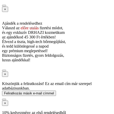
×
Ajándék a rendelésedhez
Válaszd az
előre utalás
fizetési módot,
és
egy exkluzív DRHAZI kozmetikum
az ajándékod
45 300 Ft értékben!
Élvezd a tiszta, high-tech bőrmegújítást,
és tedd különlegessé a napod
egy prémium meglepetéssel!
Biztonságos fizetés, gyors feldolgozás,
luxus ajándékkal!
×
Köszönjük a feliratkozást! Ez az email cím már szerepel
adatbázisunkban.
Feliratkozás másik e-mail címmel
×
10% kedvezmény az első rendelésedből