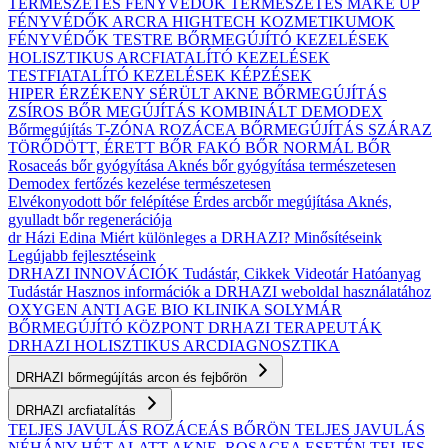
TERMÉSZETES FÉNYVÉDŐK
TERMÉSZETES MAKE UP
FÉNYVÉDŐK ARCRA
HIGHTECH KOZMETIKUMOK
FÉNYVÉDŐK TESTRE
BŐRMEGÚJÍTÓ KEZELÉSEK
HOLISZTIKUS ARCFIATALÍTÓ KEZELÉSEK
TESTFIATALÍTÓ KEZELÉSEK
KÉPZÉSEK
HIPER ÉRZÉKENY
SÉRÜLT
AKNE BŐRMEGÚJÍTÁS
ZSÍROS BŐR MEGÚJÍTÁS
KOMBINÁLT
DEMODEX
Bőrmegújítás
T-ZÓNA
ROZÁCEA BŐRMEGÚJÍTÁS
SZÁRAZ
TÖRŐDÖTT, ÉRETT BŐR
FAKÓ BŐR
NORMÁL BŐR
Rosaceás bőr gyógyítása
Aknés bőr gyógyítása természetesen
Demodex fertőzés kezelése természetesen
Elvékonyodott bőr felépítése
Érdes arcbőr megújítása
Aknés,
gyulladt bőr regenerációja
dr Házi Edina
Miért különleges a DRHAZI?
Minősítéseink
Legújabb fejlesztéseink
DRHAZI INNOVÁCIÓK
Tudástár, Cikkek
Videotár
Hatóanyag
Tudástár
Hasznos információk a DRHAZI weboldal használatához
OXYGEN ANTI AGE BIO KLINIKA
SOLYMÁR
BŐRMEGÚJÍTÓ KÖZPONT
DRHAZI TERAPEUTÁK
DRHAZI HOLISZTIKUS ARCDIAGNOSZTIKA
DRHAZI bőrmegújítás arcon és fejbőrön
DRHAZI arcfiatalítás
TELJES JAVULÁS ROZÁCEÁS BŐRÖN
TELJES JAVULÁS
NÉHÁNY HÉT ALATT AKNE–ROSACEA ESETÉN
TELJES