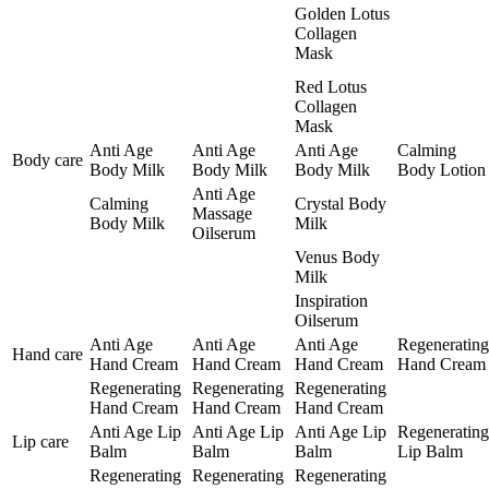
Golden Lotus
Collagen
Mask
Red Lotus
Collagen
Mask
Anti Age
Anti Age
Anti Age
Calming
Body care
Body Milk
Body Milk
Body Milk
Body Lotion
Anti Age
Calming
Crystal Body
Massage
Body Milk
Milk
Oilserum
Venus Body
Milk
Inspiration
Oilserum
Anti Age
Anti Age
Anti Age
Regenerating
Hand care
Hand Cream
Hand Cream
Hand Cream
Hand Cream
Regenerating
Regenerating
Regenerating
Hand Cream
Hand Cream
Hand Cream
Anti Age Lip
Anti Age Lip
Anti Age Lip
Regenerating
Lip care
Balm
Balm
Balm
Lip Balm
Regenerating
Regenerating
Regenerating