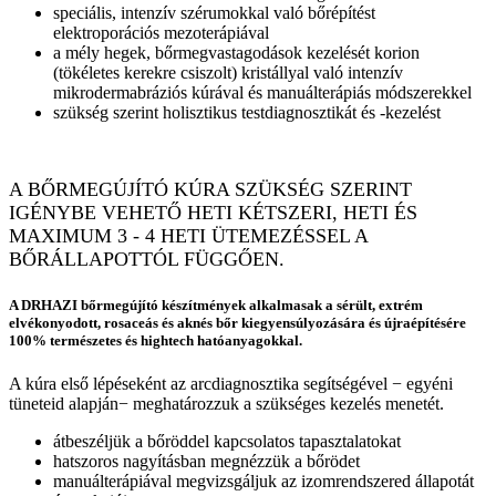
speciális, intenzív szérumokkal való bőrépítést
elektroporációs mezoterápiával
a mély hegek, bőrmegvastagodások kezelését korion
(tökéletes kerekre csiszolt) kristállyal való intenzív
mikrodermabráziós kúrával és manuálterápiás módszerekkel
szükség szerint holisztikus testdiagnosztikát és -kezelést
A BŐRMEGÚJÍTÓ KÚRA SZÜKSÉG SZERINT
IGÉNYBE VEHETŐ HETI KÉTSZERI, HETI ÉS
MAXIMUM 3 - 4 HETI ÜTEMEZÉSSEL A
BŐRÁLLAPOTTÓL FÜGGŐEN.
A DRHAZI bőrmegújító készítmények alkalmasak a sérült, extrém
elvékonyodott, rosaceás és aknés bőr kiegyensúlyozására és újraépítésére
100% természetes és hightech hatóanyagokkal.
A kúra első lépéseként az arcdiagnosztika segítségével − egyéni
tüneteid alapján− meghatározzuk a szükséges kezelés menetét.
átbeszéljük a bőröddel kapcsolatos tapasztalatokat
hatszoros nagyításban megnézzük a bőrödet
manuálterápiával megvizsgáljuk az izomrendszered állapotát