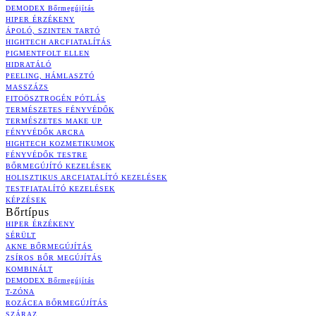
DEMODEX Bőrmegújítás
HIPER ÉRZÉKENY
ÁPOLÓ, SZINTEN TARTÓ
HIGHTECH ARCFIATALÍTÁS
PIGMENTFOLT ELLEN
HIDRATÁLÓ
PEELING, HÁMLASZTÓ
MASSZÁZS
FITOÖSZTROGÉN PÓTLÁS
TERMÉSZETES FÉNYVÉDŐK
TERMÉSZETES MAKE UP
FÉNYVÉDŐK ARCRA
HIGHTECH KOZMETIKUMOK
FÉNYVÉDŐK TESTRE
BŐRMEGÚJÍTÓ KEZELÉSEK
HOLISZTIKUS ARCFIATALÍTÓ KEZELÉSEK
TESTFIATALÍTÓ KEZELÉSEK
KÉPZÉSEK
Bőrtípus
HIPER ÉRZÉKENY
SÉRÜLT
AKNE BŐRMEGÚJÍTÁS
ZSÍROS BŐR MEGÚJÍTÁS
KOMBINÁLT
DEMODEX Bőrmegújítás
T-ZÓNA
ROZÁCEA BŐRMEGÚJÍTÁS
SZÁRAZ