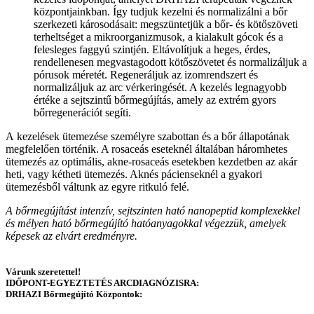
központjainkban. Így tudjuk kezelni és normalizálni a bőr
szerkezeti károsodásait: megszüntetjük a bőr- és kötőszöveti
terheltséget a mikroorganizmusok, a kialakult gócok és a
felesleges faggyú szintjén. Eltávolítjuk a heges, érdes,
rendellenesen megvastagodott kötőszövetet és normalizáljuk a
pórusok méretét. Regeneráljuk az izomrendszert és
normalizáljuk az arc vérkeringését. A kezelés legnagyobb
értéke a sejtszintű bőrmegújítás, amely az extrém gyors
bőrregenerációt segíti.
A kezelések ütemezése személyre szabottan és a bőr állapotának
megfelelően történik. A rosaceás eseteknél általában háromhetes
ütemezés az optimális, akne-rosaceás esetekben kezdetben az akár
heti, vagy kétheti ütemezés. Aknés pácienseknél a gyakori
ütemezésből váltunk az egyre ritkuló felé.
A bőrmegújítást intenzív, sejtszinten ható nanopeptid komplexekkel
és mélyen ható bőrmegújító hatóanyagokkal végezzük, amelyek
képesek az elvárt eredményre.
Várunk szeretettel!
​IDŐPONT-EGYEZTETÉS ARCDIAGNÓZISRA:
DRHAZI Bőrmegújító Központok: