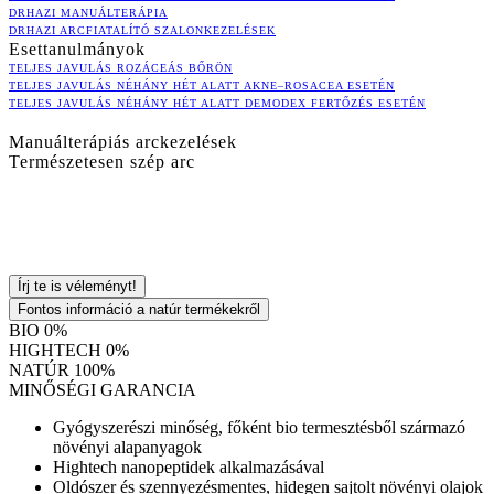
DRHAZI MANUÁLTERÁPIA
DRHAZI ARCFIATALÍTÓ SZALONKEZELÉSEK
Esettanulmányok
TELJES JAVULÁS ROZÁCEÁS BŐRÖN
TELJES JAVULÁS NÉHÁNY HÉT ALATT AKNE–ROSACEA ESETÉN
TELJES JAVULÁS NÉHÁNY HÉT ALATT DEMODEX FERTŐZÉS ESETÉN
Manuálterápiás arckezelések
Természetesen szép arc
Írj te is véleményt!
Fontos információ a natúr termékekről
BIO 0%
HIGHTECH 0%
NATÚR 100%
MINŐSÉGI GARANCIA
Gyógyszerészi minőség, főként bio termesztésből származó
növényi alapanyagok
Hightech nanopeptidek alkalmazásával
Oldószer és szennyezésmentes, hidegen sajtolt növényi olajok