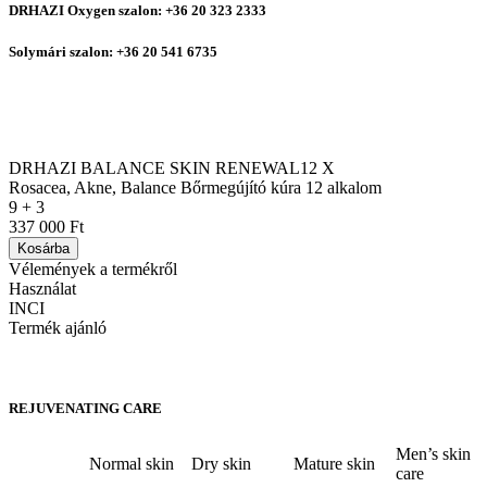
DRHAZI Oxygen szalon: +36 20 323 2333
Solymári szalon: +36 20 541 6735
DRHAZI BALANCE SKIN RENEWAL12 X
Rosacea, Akne, Balance Bőrmegújító kúra 12 alkalom
9 + 3
337 000 Ft
Kosárba
Vélemények a termékről
Használat
INCI
Termék ajánló
REJUVENATING CARE
Men’s skin
Normal skin
Dry skin
Mature skin
care