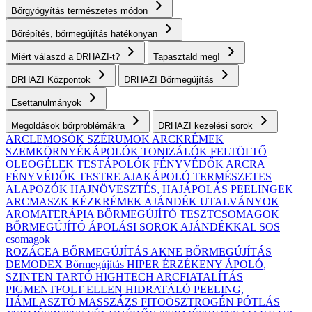
Bőrgyógyítás természetes módon
Bőrépítés, bőrmegújítás hatékonyan
Miért válaszd a DRHAZI-t?
Tapasztald meg!
DRHAZI Központok
DRHAZI Bőrmegújítás
Esettanulmányok
Megoldások bőrproblémákra
DRHAZI kezelési sorok
ARCLEMOSÓK
SZÉRUMOK
ARCKRÉMEK
SZEMKÖRNYÉKÁPOLÓK
TONIZÁLÓK
FELTÖLTŐ
OLEOGÉLEK
TESTÁPOLÓK
FÉNYVÉDŐK ARCRA
FÉNYVÉDŐK TESTRE
AJAKÁPOLÓ
TERMÉSZETES
ALAPOZÓK
HAJNÖVESZTÉS, HAJÁPOLÁS
PEELINGEK
ARCMASZK
KÉZKRÉMEK
AJÁNDÉK UTALVÁNYOK
AROMATERÁPIA
BŐRMEGÚJÍTÓ TESZTCSOMAGOK
BŐRMEGÚJÍTÓ ÁPOLÁSI SOROK AJÁNDÉKKAL
SOS
csomagok
ROZÁCEA BŐRMEGÚJÍTÁS
AKNE BŐRMEGÚJÍTÁS
DEMODEX Bőrmegújítás
HIPER ÉRZÉKENY
ÁPOLÓ,
SZINTEN TARTÓ
HIGHTECH ARCFIATALÍTÁS
PIGMENTFOLT ELLEN
HIDRATÁLÓ
PEELING,
HÁMLASZTÓ
MASSZÁZS
FITOÖSZTROGÉN PÓTLÁS