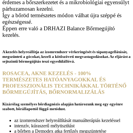
érdemes a bőrszerkezetet és a mikrobiológiai egyensúlyt
párhuzamosan kezelni.
Így a bőröd természetes módon válhat újra széppé és
egészségessé.
Éppen erre való a DRHAZI Balance Bőrmegújító
kezelés.
A kezelés helyreállítja az izomrendszer vérkeringését és tápanyagellátását,
megszünteti a gócokat, kezeli a kötőszöveti megvastagodásokat. Az eljárást a
sejtszintű bőrmegújítás teszi egyedülállóvá.
ROSACEA, AKNE KEZELÉS - 100%
TERMÉSZETES HATÓANYAGOKKAL ÉS
PROFESSZIONÁLIS TECHNIKÁKKAL TÖRTÉNŐ
BŐRMEGÚJÍTÁS, BŐRNORMALIZÁLÁS
Kizárólag személyes bőrdiagnózis alapján határozunk meg egy egyénre
szabott, bőrállapottól függő metódust.
az izomrendszer helyreállítását manuálterápiás kezeléssel
intenzív, kúraszerű mélytisztítást
a bőrben a Demodex atka fertőzés megszüntetése