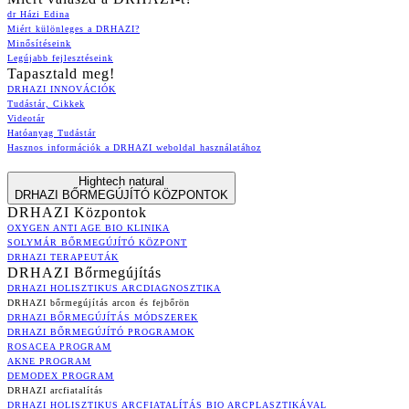
dr Házi Edina
Miért különleges a DRHAZI?
Minősítéseink
Legújabb fejlesztéseink
Tapasztald meg!
DRHAZI INNOVÁCIÓK
Tudástár, Cikkek
Videotár
Hatóanyag Tudástár
Hasznos információk a DRHAZI weboldal használatához
Hightech natural
DRHAZI BŐRMEGÚJÍTÓ KÖZPONTOK
DRHAZI Központok
OXYGEN ANTI AGE BIO KLINIKA
SOLYMÁR BŐRMEGÚJÍTÓ KÖZPONT
DRHAZI TERAPEUTÁK
DRHAZI Bőrmegújítás
DRHAZI HOLISZTIKUS ARCDIAGNOSZTIKA
DRHAZI bőrmegújítás arcon és fejbőrön
DRHAZI BŐRMEGÚJÍTÁS MÓDSZEREK
DRHAZI BŐRMEGÚJÍTÓ PROGRAMOK
ROSACEA PROGRAM
AKNE PROGRAM
DEMODEX PROGRAM
DRHAZI arcfiatalítás
DRHAZI HOLISZTIKUS ARCFIATALÍTÁS BIO ARCPLASZTIKÁVAL