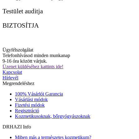
Testület auditja
BIZTOSÍTJA
Ügyfélszolgálat
Telefonhívásod minden munkanap
9-16 óra között várjuk.
Üzenet küldéséhez kattints ide!
Kapcsolat
Hírlevél
Megrendeléshez
100% Vásárlói Garancia
Vásárlási módok
Fizetési módok
Regisztráció
Kozmetikusoknak, bőrgyógyászoknak
DRHAZI Info
Miben más a természetes kozmetikum?