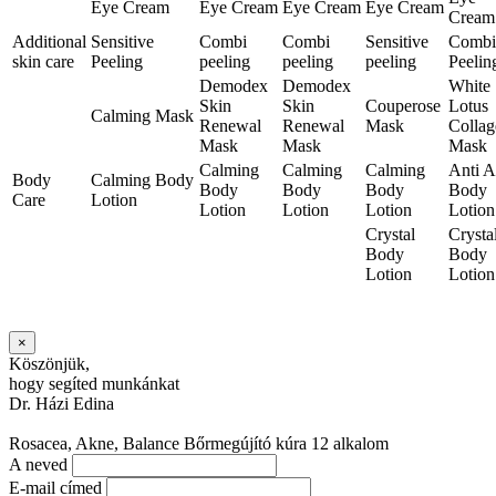
Eye Cream
Eye Cream
Eye Cream
Eye Cream
Cream
Additional
Sensitive
Combi
Combi
Sensitive
Combi
skin care
Peeling
peeling
peeling
peeling
Peelin
Demodex
Demodex
White
Skin
Skin
Couperose
Lotus
Calming Mask
Renewal
Renewal
Mask
Collag
Mask
Mask
Mask
Calming
Calming
Calming
Anti 
Body
Calming Body
Body
Body
Body
Body
Care
Lotion
Lotion
Lotion
Lotion
Lotion
Crystal
Crysta
Body
Body
Lotion
Lotion
×
Köszönjük,
hogy segíted munkánkat
Dr. Házi Edina
Rosacea, Akne, Balance Bőrmegújító kúra 12 alkalom
A neved
E-mail címed