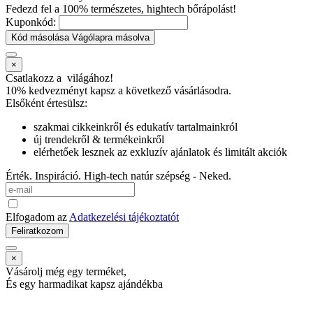
Fedezd fel a 100% természetes, hightech bőrápolást!
Kuponkód:
Kód másolása
Vágólapra másolva
×
Csatlakozz a
világához!
10% kedvezményt kapsz
a következő vásárlásodra.
Elsőként értesülsz:
szakmai cikkeinkről és edukatív tartalmainkról
új trendekről & termékeinkről
elérhetőek lesznek az exkluzív ajánlatok és limitált akciók
Érték. Inspiráció. High-tech natúr szépség - Neked.
Elfogadom az
Adatkezelési tájékoztatót
Feliratkozom
×
Vásárolj még egy terméket,
És egy harmadikat kapsz ajándékba