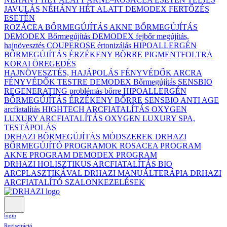
JAVULÁS NÉHÁNY HÉT ALATT DEMODEX FERTŐZÉS
ESETÉN
ROZÁCEA BŐRMEGÚJÍTÁS
AKNE BŐRMEGÚJÍTÁS
DEMODEX Bőrmegújítás
DEMODEX fejbőr megújítás,
hajnövesztés
COUPEROSE értonizálás
HIPOALLERGÉN
BŐRMEGÚJÍTÁS ÉRZÉKENY BŐRRE
PIGMENTFOLTRA
KORAI ÖREGEDÉS
HAJNÖVESZTÉS, HAJÁPOLÁS
FÉNYVÉDŐK ARCRA
FÉNYVÉDŐK TESTRE
DEMODEX Bőrmegújítás
SENSBIO
REGENERATING problémás bőrre
HIPOALLERGÉN
BŐRMEGÚJÍTÁS ÉRZÉKENY BŐRRE
SENSBIO ANTI AGE
arcfiatalítás
HIGHTECH ARCFIATALÍTÁS
OXYGEN
LUXURY ARCFIATALÍTÁS
OXYGEN LUXURY SPA,
TESTÁPOLÁS
DRHAZI BŐRMEGÚJÍTÁS MÓDSZEREK
DRHAZI
BŐRMEGÚJÍTÓ PROGRAMOK
ROSACEA PROGRAM
AKNE PROGRAM
DEMODEX PROGRAM
DRHAZI HOLISZTIKUS ARCFIATALÍTÁS BIO
ARCPLASZTIKÁVAL
DRHAZI MANUÁLTERÁPIA
DRHAZI
ARCFIATALÍTÓ SZALONKEZELÉSEK
login
Regisztráció