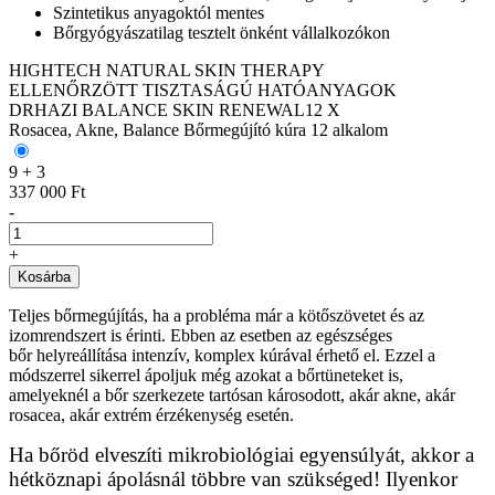
Szintetikus anyagoktól mentes
Bőrgyógyászatilag tesztelt önként vállalkozókon
HIGHTECH NATURAL SKIN THERAPY
ELLENŐRZÖTT TISZTASÁGÚ HATÓANYAGOK
DRHAZI BALANCE SKIN RENEWAL12 X
Rosacea, Akne, Balance Bőrmegújító kúra 12 alkalom
9 + 3
337 000 Ft
-
+
Kosárba
Teljes bőrmegújítás, ha a probléma már a kötőszövetet és az
izomrendszert is érinti. Ebben az esetben az egészséges
bőr helyreállítása intenzív, komplex kúrával érhető el. Ezzel a
módszerrel sikerrel ápoljuk még azokat a bőrtüneteket is,
amelyeknél a bőr szerkezete tartósan károsodott, akár akne, akár
rosacea, akár extrém érzékenység esetén.
Ha bőröd elveszíti mikrobiológiai egyensúlyát, akkor a
hétköznapi ápolásnál többre van szükséged! Ilyenkor