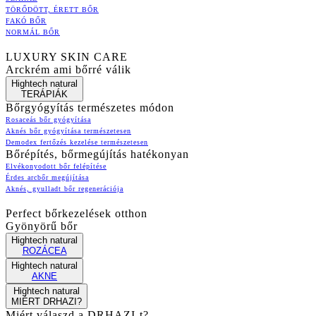
TÖRŐDÖTT, ÉRETT BŐR
FAKÓ BŐR
NORMÁL BŐR
LUXURY SKIN CARE
Arckrém ami bőrré válik
Hightech natural
TERÁPIÁK
Bőrgyógyítás természetes módon
Rosaceás bőr gyógyítása
Aknés bőr gyógyítása természetesen
Demodex fertőzés kezelése természetesen
Bőrépítés, bőrmegújítás hatékonyan
Elvékonyodott bőr felépítése
Érdes arcbőr megújítása
Aknés, gyulladt bőr regenerációja
Perfect bőrkezelések otthon
Gyönyörű bőr
Hightech natural
ROZÁCEA
Hightech natural
AKNE
Hightech natural
MIÉRT DRHAZI?
Miért válaszd a DRHAZI-t?