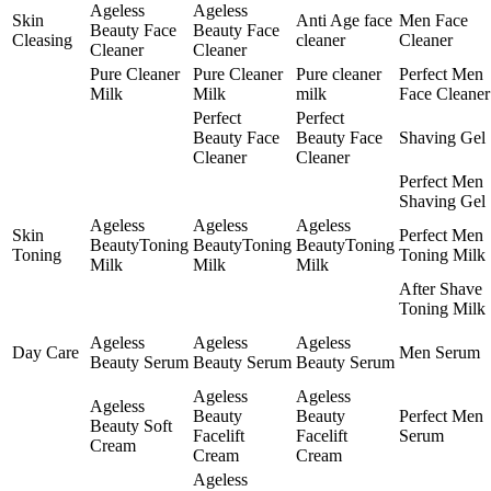
Ageless
Ageless
Skin
Anti Age face
Men Face
Beauty Face
Beauty Face
Cleasing
cleaner
Cleaner
Cleaner
Cleaner
Pure Cleaner
Pure Cleaner
Pure cleaner
Perfect Men
Milk
Milk
milk
Face Cleaner
Perfect
Perfect
Beauty Face
Beauty Face
Shaving Gel
Cleaner
Cleaner
Perfect Men
Shaving Gel
Ageless
Ageless
Ageless
Skin
Perfect Men
BeautyToning
BeautyToning
BeautyToning
Toning
Toning Milk
Milk
Milk
Milk
After Shave
Toning Milk
Ageless
Ageless
Ageless
Day Care
Men Serum
Beauty Serum
Beauty Serum
Beauty Serum
Ageless
Ageless
Ageless
Beauty
Beauty
Perfect Men
Beauty Soft
Facelift
Facelift
Serum
Cream
Cream
Cream
Ageless