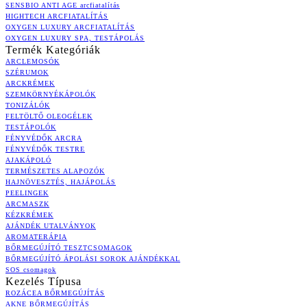
SENSBIO ANTI AGE arcfiatalítás
HIGHTECH ARCFIATALÍTÁS
OXYGEN LUXURY ARCFIATALÍTÁS
OXYGEN LUXURY SPA, TESTÁPOLÁS
Termék Kategóriák
ARCLEMOSÓK
SZÉRUMOK
ARCKRÉMEK
SZEMKÖRNYÉKÁPOLÓK
TONIZÁLÓK
FELTÖLTŐ OLEOGÉLEK
TESTÁPOLÓK
FÉNYVÉDŐK ARCRA
FÉNYVÉDŐK TESTRE
AJAKÁPOLÓ
TERMÉSZETES ALAPOZÓK
HAJNÖVESZTÉS, HAJÁPOLÁS
PEELINGEK
ARCMASZK
KÉZKRÉMEK
AJÁNDÉK UTALVÁNYOK
AROMATERÁPIA
BŐRMEGÚJÍTÓ TESZTCSOMAGOK
BŐRMEGÚJÍTÓ ÁPOLÁSI SOROK AJÁNDÉKKAL
SOS csomagok
Kezelés Típusa
ROZÁCEA BŐRMEGÚJÍTÁS
AKNE BŐRMEGÚJÍTÁS