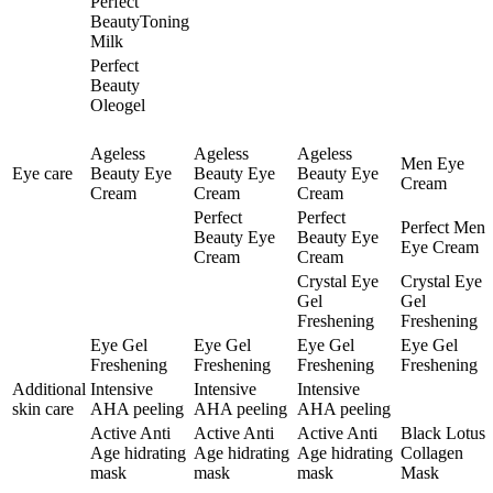
Perfect
BeautyToning
Milk
Perfect
Beauty
Oleogel
Ageless
Ageless
Ageless
Men Eye
Eye care
Beauty Eye
Beauty Eye
Beauty Eye
Cream
Cream
Cream
Cream
Perfect
Perfect
Perfect Men
Beauty Eye
Beauty Eye
Eye Cream
Cream
Cream
Crystal Eye
Crystal Eye
Gel
Gel
Freshening
Freshening
Eye Gel
Eye Gel
Eye Gel
Eye Gel
Freshening
Freshening
Freshening
Freshening
Additional
Intensive
Intensive
Intensive
skin care
AHA peeling
AHA peeling
AHA peeling
Active Anti
Active Anti
Active Anti
Black Lotus
Age hidrating
Age hidrating
Age hidrating
Collagen
mask
mask
mask
Mask