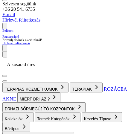
Szívesen segítünk
+36 20 541 6735
E-mail
Hírlevél feliratkozás
Belépek
Regisztráció
Értesülj elsőnek akcióinkról!
Hírlevél feliratkozás
A kosarad üres
ROZÁCEA
TERÁPIÁS KOZMETIKUMOK
TERÁPIÁK
AKNE
MIÉRT DRHAZI?
DRHAZI BŐRMEGÚJÍTÓ KÖZPONTOK
Kollekciók
Termék Kategóriák
Kezelés Típusa
Bőrtípus