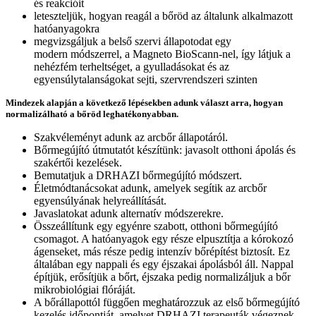
és reakcióit
leteszteljük, hogyan reagál a bőröd az általunk alkalmazott
hatóanyagokra
megvizsgáljuk a belső szervi állapotodat egy
modern módszerrel, a Magneto BioScann-nel, így látjuk a
nehézfém terheltséget, a gyulladásokat és az
egyensúlytalanságokat sejti, szervrendszeri szinten
Mindezek alapján a következő lépésekben adunk választ arra, hogyan
normalizálható a bőröd leghatékonyabban.
Szakvéleményt adunk az arcbőr állapotáról.
Bőrmegújító útmutatót készítünk: javasolt otthoni ápolás és
szakértői kezelések.
Bemutatjuk a DRHAZI bőrmegújító módszert.
Életmódtanácsokat adunk, amelyek segítik az arcbőr
egyensúlyának helyreállítását.
Javaslatokat adunk alternatív módszerekre.
Összeállítunk egy egyénre szabott, otthoni bőrmegújító
csomagot. A hatóanyagok egy része elpusztítja a kórokozó
ágenseket, más része pedig intenzív bőrépítést biztosít. Ez
általában egy nappali és egy éjszakai ápolásból áll. Nappal
építjük, erősítjük a bőrt, éjszaka pedig normalizáljuk a bőr
mikrobiológiai flóráját.
A bőrállapottól függően meghatározzuk az első bőrmegújító
kezelés időpontját, amelyet DRHAZI terapeuták végeznek