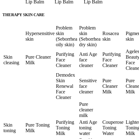
Lip Balm
Lip Balm
Lip Balm
THERAPY SKIN CARE
Problem
Problem
Hypersensitive
skin
skin
Rosacea
Pigme
skin
(Seborrhea
(Seborrhea
skin
skin
oily skin)
dry skin)
Ageles
Purifying
Anti Age
Purifying
Skin
Pure Cleaner
Beaut
Face
face
Face
cleasing
Milk
Face
Cleaner
cleaner
Cleaner
Cleane
Demodex
Skin
Sensitive
Pure
Pure
Renewal
face
Cleaner
Cleane
Face
cleaner
Milk
Milk
Cleaner
Pure
cleaner
milk
Purifying
Anti Age
Couperose
Lighte
Skin
Pure Toning
Toning
toning
Toning
Tonin
toning
Milk
Milk
water
Water
Milk