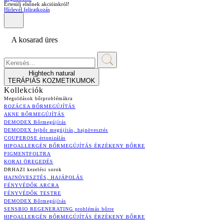
Értesülj elsőnek akcióinkról!
Hírlevél feliratkozás
A kosarad üres
Hightech natural
TERÁPIÁS KOZMETIKUMOK
Kollekciók
Megoldások bőrproblémákra
ROZÁCEA BŐRMEGÚJÍTÁS
AKNE BŐRMEGÚJÍTÁS
DEMODEX Bőrmegújítás
DEMODEX fejbőr megújítás, hajnövesztés
COUPEROSE értonizálás
HIPOALLERGÉN BŐRMEGÚJÍTÁS ÉRZÉKENY BŐRRE
PIGMENTFOLTRA
KORAI ÖREGEDÉS
DRHAZI kezelési sorok
HAJNÖVESZTÉS, HAJÁPOLÁS
FÉNYVÉDŐK ARCRA
FÉNYVÉDŐK TESTRE
DEMODEX Bőrmegújítás
SENSBIO REGENERATING problémás bőrre
HIPOALLERGÉN BŐRMEGÚJÍTÁS ÉRZÉKENY BŐRRE