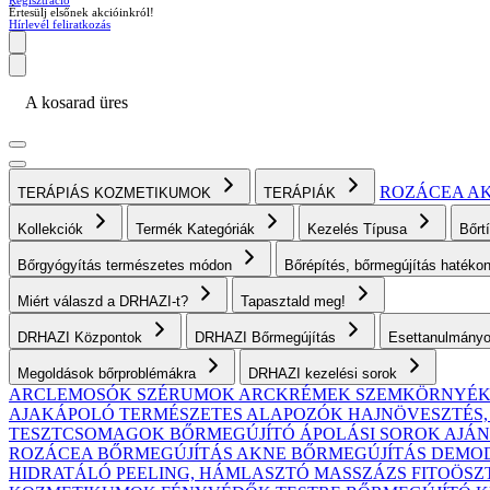
Regisztráció
Értesülj elsőnek akcióinkról!
Hírlevél feliratkozás
A kosarad üres
ROZÁCEA
A
TERÁPIÁS KOZMETIKUMOK
TERÁPIÁK
Kollekciók
Termék Kategóriák
Kezelés Típusa
Bőrt
Bőrgyógyítás természetes módon
Bőrépítés, bőrmegújítás haték
Miért válaszd a DRHAZI-t?
Tapasztald meg!
DRHAZI Központok
DRHAZI Bőrmegújítás
Esettanulmány
Megoldások bőrproblémákra
DRHAZI kezelési sorok
ARCLEMOSÓK
SZÉRUMOK
ARCKRÉMEK
SZEMKÖRNYÉ
AJAKÁPOLÓ
TERMÉSZETES ALAPOZÓK
HAJNÖVESZTÉS
TESZTCSOMAGOK
BŐRMEGÚJÍTÓ ÁPOLÁSI SOROK AJ
ROZÁCEA BŐRMEGÚJÍTÁS
AKNE BŐRMEGÚJÍTÁS
DEMODE
HIDRATÁLÓ
PEELING, HÁMLASZTÓ
MASSZÁZS
FITOÖSZ