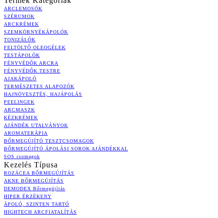
Termék Kategóriák
ARCLEMOSÓK
SZÉRUMOK
ARCKRÉMEK
SZEMKÖRNYÉKÁPOLÓK
TONIZÁLÓK
FELTÖLTŐ OLEOGÉLEK
TESTÁPOLÓK
FÉNYVÉDŐK ARCRA
FÉNYVÉDŐK TESTRE
AJAKÁPOLÓ
TERMÉSZETES ALAPOZÓK
HAJNÖVESZTÉS, HAJÁPOLÁS
PEELINGEK
ARCMASZK
KÉZKRÉMEK
AJÁNDÉK UTALVÁNYOK
AROMATERÁPIA
BŐRMEGÚJÍTÓ TESZTCSOMAGOK
BŐRMEGÚJÍTÓ ÁPOLÁSI SOROK AJÁNDÉKKAL
SOS csomagok
Kezelés Típusa
ROZÁCEA BŐRMEGÚJÍTÁS
AKNE BŐRMEGÚJÍTÁS
DEMODEX Bőrmegújítás
HIPER ÉRZÉKENY
ÁPOLÓ, SZINTEN TARTÓ
HIGHTECH ARCFIATALÍTÁS