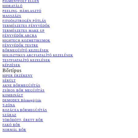
PIGMENTFOLT ELLEN
HIDRATÁLÓ
PEELING, HÁMLASZTÓ
MASSZÁZS
FITOÖSZTROGÉN PÓTLÁS
TERMÉSZETES FÉNYVÉDŐK
TERMÉSZETES MAKE UP
FÉNYVÉDŐK ARCRA
HIGHTECH KOZMETIKUMOK
FÉNYVÉDŐK TESTRE
BŐRMEGÚJÍTÓ KEZELÉSEK
HOLISZTIKUS ARCFIATALÍTÓ KEZELÉSEK
TESTFIATALÍTÓ KEZELÉSEK
KÉPZÉSEK
Bőrtípus
HIPER ÉRZÉKENY
SÉRÜLT
AKNE BŐRMEGÚJÍTÁS
ZSÍROS BŐR MEGÚJÍTÁS
KOMBINÁLT
DEMODEX Bőrmegújítás
T-ZÓNA
ROZÁCEA BŐRMEGÚJÍTÁS
SZÁRAZ
TÖRŐDÖTT, ÉRETT BŐR
FAKÓ BŐR
NORMÁL BŐR