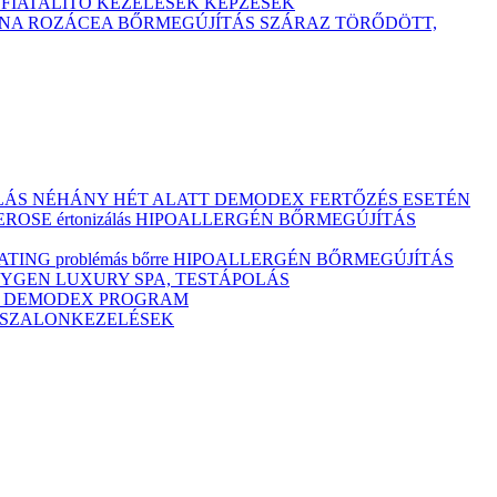
TFIATALÍTÓ KEZELÉSEK
KÉPZÉSEK
ÓNA
ROZÁCEA BŐRMEGÚJÍTÁS
SZÁRAZ
TÖRŐDÖTT,
ULÁS NÉHÁNY HÉT ALATT DEMODEX FERTŐZÉS ESETÉN
OSE értonizálás
HIPOALLERGÉN BŐRMEGÚJÍTÁS
ING problémás bőrre
HIPOALLERGÉN BŐRMEGÚJÍTÁS
YGEN LUXURY SPA, TESTÁPOLÁS
M
DEMODEX PROGRAM
Ó SZALONKEZELÉSEK