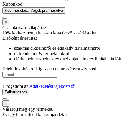
Kuponkód:
Kód másolása
Vágólapra másolva
×
Csatlakozz a
világához!
10% kedvezményt kapsz
a következő vásárlásodra.
Elsőként értesülsz:
szakmai cikkeinkről és edukatív tartalmainkról
új trendekről & termékeinkről
elérhetőek lesznek az exkluzív ajánlatok és limitált akciók
Érték. Inspiráció. High-tech natúr szépség - Neked.
Elfogadom az
Adatkezelési tájékoztatót
Feliratkozom
×
Vásárolj még egy terméket,
És egy harmadikat kapsz ajándékba