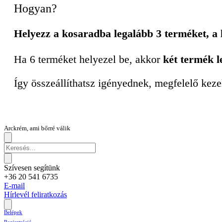
Hogyan?
Helyezz a kosaradba legalább 3 terméket, a
Ha 6 terméket helyezel be, akkor
két termék l
Így összeállíthatsz igényednek, megfelelő keze
Arckrém, ami bőrré válik
Szívesen segítünk
+36 20 541 6735
E-mail
Hírlevél feliratkozás
Belépek