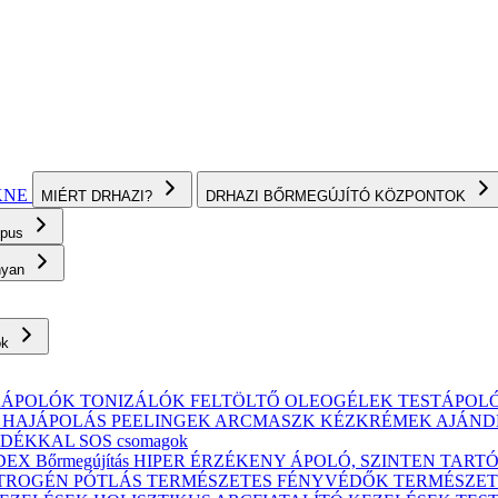
KNE
MIÉRT DRHAZI?
DRHAZI BŐRMEGÚJÍTÓ KÖZPONTOK
ípus
onyan
ok
KÁPOLÓK
TONIZÁLÓK
FELTÖLTŐ OLEOGÉLEK
TESTÁPOL
, HAJÁPOLÁS
PEELINGEK
ARCMASZK
KÉZKRÉMEK
AJÁND
ÁNDÉKKAL
SOS csomagok
X Bőrmegújítás
HIPER ÉRZÉKENY
ÁPOLÓ, SZINTEN TART
TROGÉN PÓTLÁS
TERMÉSZETES FÉNYVÉDŐK
TERMÉSZET