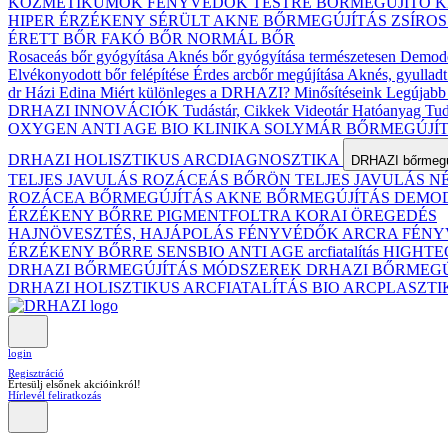
KOZMETIKUMOK
FÉNYVÉDŐK TESTRE
BŐRMEGÚJÍTÓ 
HIPER ÉRZÉKENY
SÉRÜLT
AKNE BŐRMEGÚJÍTÁS
ZSÍRO
ÉRETT BŐR
FAKÓ BŐR
NORMÁL BŐR
Rosaceás bőr gyógyítása
Aknés bőr gyógyítása természetesen
Demodex
Elvékonyodott bőr felépítése
Érdes arcbőr megújítása
Aknés, gyulladt
dr Házi Edina
Miért különleges a DRHAZI?
Minősítéseink
Legújabb 
DRHAZI INNOVÁCIÓK
Tudástár, Cikkek
Videotár
Hatóanyag Tud
OXYGEN ANTI AGE BIO KLINIKA
SOLYMÁR BŐRMEGÚJÍ
DRHAZI HOLISZTIKUS ARCDIAGNOSZTIKA
DRHAZI bőrmegúj
TELJES JAVULÁS ROZÁCEÁS BŐRÖN
TELJES JAVULÁS 
ROZÁCEA BŐRMEGÚJÍTÁS
AKNE BŐRMEGÚJÍTÁS
DEMODE
ÉRZÉKENY BŐRRE
PIGMENTFOLTRA
KORAI ÖREGEDÉS
HAJNÖVESZTÉS, HAJÁPOLÁS
FÉNYVÉDŐK ARCRA
FÉNY
ÉRZÉKENY BŐRRE
SENSBIO ANTI AGE arcfiatalítás
HIGHTE
DRHAZI BŐRMEGÚJÍTÁS MÓDSZEREK
DRHAZI BŐRMEG
DRHAZI HOLISZTIKUS ARCFIATALÍTÁS BIO ARCPLASZT
login
Regisztráció
Értesülj elsőnek akcióinkról!
Hírlevél feliratkozás