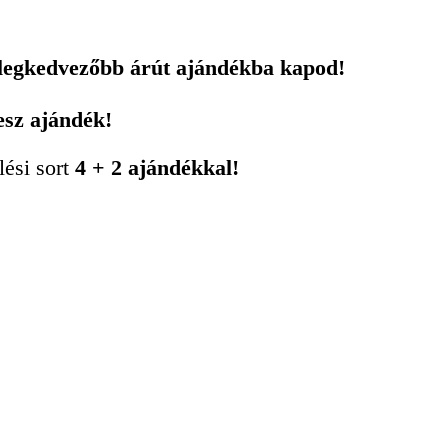
 legkedvezőbb árút ajándékba kapod!
esz ajándék!
lési sort
4 + 2 ajándékkal!