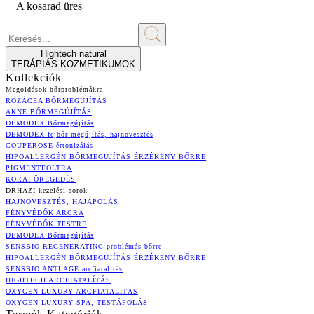
A kosarad üres
Hightech natural
TERÁPIÁS KOZMETIKUMOK
Kollekciók
Megoldások bőrproblémákra
ROZÁCEA BŐRMEGÚJÍTÁS
AKNE BŐRMEGÚJÍTÁS
DEMODEX Bőrmegújítás
DEMODEX fejbőr megújítás, hajnövesztés
COUPEROSE értonizálás
HIPOALLERGÉN BŐRMEGÚJÍTÁS ÉRZÉKENY BŐRRE
PIGMENTFOLTRA
KORAI ÖREGEDÉS
DRHAZI kezelési sorok
HAJNÖVESZTÉS, HAJÁPOLÁS
FÉNYVÉDŐK ARCRA
FÉNYVÉDŐK TESTRE
DEMODEX Bőrmegújítás
SENSBIO REGENERATING problémás bőrre
HIPOALLERGÉN BŐRMEGÚJÍTÁS ÉRZÉKENY BŐRRE
SENSBIO ANTI AGE arcfiatalítás
HIGHTECH ARCFIATALÍTÁS
OXYGEN LUXURY ARCFIATALÍTÁS
OXYGEN LUXURY SPA, TESTÁPOLÁS