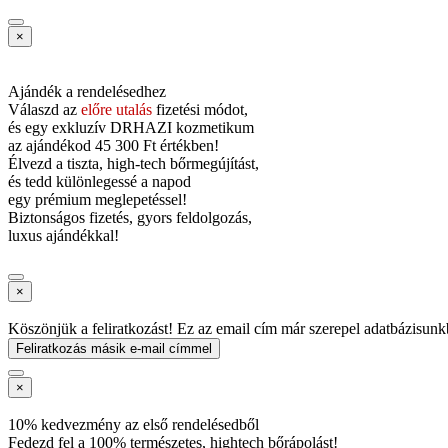
×
Ajándék a rendelésedhez
Válaszd az
előre utalás
fizetési módot,
és
egy exkluzív DRHAZI kozmetikum
az ajándékod
45 300 Ft értékben!
Élvezd a tiszta, high-tech bőrmegújítást,
és tedd különlegessé a napod
egy prémium meglepetéssel!
Biztonságos fizetés, gyors feldolgozás,
luxus ajándékkal!
×
Köszönjük a feliratkozást! Ez az email cím már szerepel adatbázisunk
Feliratkozás másik e-mail címmel
×
10% kedvezmény az első rendelésedből
Fedezd fel a 100% természetes, hightech bőrápolást!