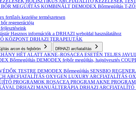
KEZELÉSEK
HOLISZTIKUS ARCFIATALÍTÓ KEZELÉSEK
TES
S BŐR MEGÚJÍTÁS
KOMBINÁLT
DEMODEX Bőrmegújítás
T-Z
 fertőzés kezelése természetesen
 bőr regenerációja
fejlesztéseink
ástár
Hasznos információk a DRHAZI weboldal használatához
TÓ KÖZPONT
DRHAZI TERAPEUTÁK
ítás arcon és fejbőrön
DRHAZI arcfiatalítás
NÉHÁNY HÉT ALATT AKNE–ROSACEA ESETÉN
TELJES JAV
X Bőrmegújítás
DEMODEX fejbőr megújítás, hajnövesztés
COUPER
VÉDŐK TESTRE
DEMODEX Bőrmegújítás
SENSBIO REGENERAT
CH ARCFIATALÍTÁS
OXYGEN LUXURY ARCFIATALÍTÁS
OX
ÚJÍTÓ PROGRAMOK
ROSACEA PROGRAM
AKNE PROGRA
IKÁVAL
DRHAZI MANUÁLTERÁPIA
DRHAZI ARCFIATALÍT