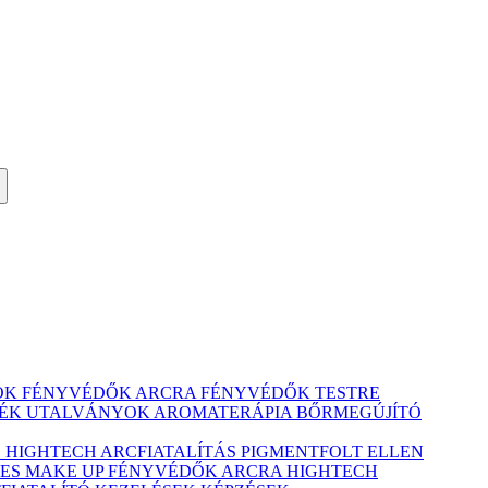
ÓK
FÉNYVÉDŐK ARCRA
FÉNYVÉDŐK TESTRE
ÉK UTALVÁNYOK
AROMATERÁPIA
BŐRMEGÚJÍTÓ
Ó
HIGHTECH ARCFIATALÍTÁS
PIGMENTFOLT ELLEN
ES MAKE UP
FÉNYVÉDŐK ARCRA
HIGHTECH