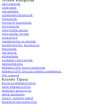
Termék Kategóriák
ARCLEMOSÓK
SZÉRUMOK
ARCKRÉMEK
SZEMKÖRNYÉKÁPOLÓK
TONIZÁLÓK
FELTÖLTŐ OLEOGÉLEK
TESTÁPOLÓK
FÉNYVÉDŐK ARCRA
FÉNYVÉDŐK TESTRE
AJAKÁPOLÓ
TERMÉSZETES ALAPOZÓK
HAJNÖVESZTÉS, HAJÁPOLÁS
PEELINGEK
ARCMASZK
KÉZKRÉMEK
AJÁNDÉK UTALVÁNYOK
AROMATERÁPIA
BŐRMEGÚJÍTÓ TESZTCSOMAGOK
BŐRMEGÚJÍTÓ ÁPOLÁSI SOROK AJÁNDÉKKAL
SOS csomagok
Kezelés Típusa
ROZÁCEA BŐRMEGÚJÍTÁS
AKNE BŐRMEGÚJÍTÁS
DEMODEX Bőrmegújítás
HIPER ÉRZÉKENY
ÁPOLÓ, SZINTEN TARTÓ
HIGHTECH ARCFIATALÍTÁS