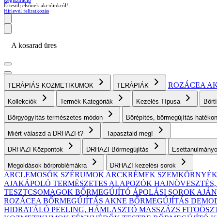
Regisztráció
Értesülj elsőnek akcióinkról!
Hírlevél feliratkozás
A kosarad üres
ROZÁCEA
A
TERÁPIÁS KOZMETIKUMOK
TERÁPIÁK
Kollekciók
Termék Kategóriák
Kezelés Típusa
Bőrt
Bőrgyógyítás természetes módon
Bőrépítés, bőrmegújítás haték
Miért válaszd a DRHAZI-t?
Tapasztald meg!
DRHAZI Központok
DRHAZI Bőrmegújítás
Esettanulmány
Megoldások bőrproblémákra
DRHAZI kezelési sorok
ARCLEMOSÓK
SZÉRUMOK
ARCKRÉMEK
SZEMKÖRNYÉ
AJAKÁPOLÓ
TERMÉSZETES ALAPOZÓK
HAJNÖVESZTÉS
TESZTCSOMAGOK
BŐRMEGÚJÍTÓ ÁPOLÁSI SOROK AJ
ROZÁCEA BŐRMEGÚJÍTÁS
AKNE BŐRMEGÚJÍTÁS
DEMODE
HIDRATÁLÓ
PEELING, HÁMLASZTÓ
MASSZÁZS
FITOÖSZ