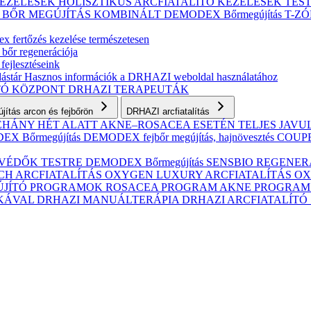
KEZELÉSEK
HOLISZTIKUS ARCFIATALÍTÓ KEZELÉSEK
TES
S BŐR MEGÚJÍTÁS
KOMBINÁLT
DEMODEX Bőrmegújítás
T-Z
 fertőzés kezelése természetesen
 bőr regenerációja
fejlesztéseink
ástár
Hasznos információk a DRHAZI weboldal használatához
TÓ KÖZPONT
DRHAZI TERAPEUTÁK
ítás arcon és fejbőrön
DRHAZI arcfiatalítás
NÉHÁNY HÉT ALATT AKNE–ROSACEA ESETÉN
TELJES JAV
X Bőrmegújítás
DEMODEX fejbőr megújítás, hajnövesztés
COUPER
VÉDŐK TESTRE
DEMODEX Bőrmegújítás
SENSBIO REGENERAT
CH ARCFIATALÍTÁS
OXYGEN LUXURY ARCFIATALÍTÁS
OX
ÚJÍTÓ PROGRAMOK
ROSACEA PROGRAM
AKNE PROGRA
IKÁVAL
DRHAZI MANUÁLTERÁPIA
DRHAZI ARCFIATALÍT