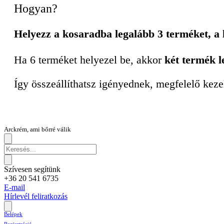
Hogyan?
Helyezz a kosaradba legalább 3 terméket, a
Ha 6 terméket helyezel be, akkor
két termék l
Így összeállíthatsz igényednek, megfelelő keze
Arckrém, ami bőrré válik
Szívesen segítünk
+36 20 541 6735
E-mail
Hírlevél feliratkozás
Belépek