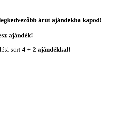
 legkedvezőbb árút ajándékba kapod!
esz ajándék!
lési sort
4 + 2 ajándékkal!