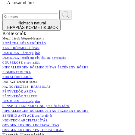
A kosarad üres
Hightech natural
TERÁPIÁS KOZMETIKUMOK
Kollekciók
Megoldások bőrproblémákra
ROZÁCEA BŐRMEGÚJÍTÁS
AKNE BŐRMEGÚJÍTÁS
DEMODEX Bőrmegújítás
DEMODEX fejbőr megújítás, hajnövesztés
COUPEROSE értonizálás
HIPOALLERGÉN BŐRMEGÚJÍTÁS ÉRZÉKENY BŐRRE
PIGMENTFOLTRA
KORAI ÖREGEDÉS
DRHAZI kezelési sorok
HAJNÖVESZTÉS, HAJÁPOLÁS
FÉNYVÉDŐK ARCRA
FÉNYVÉDŐK TESTRE
DEMODEX Bőrmegújítás
SENSBIO REGENERATING problémás bőrre
HIPOALLERGÉN BŐRMEGÚJÍTÁS ÉRZÉKENY BŐRRE
SENSBIO ANTI AGE arcfiatalítás
HIGHTECH ARCFIATALÍTÁS
OXYGEN LUXURY ARCFIATALÍTÁS
OXYGEN LUXURY SPA, TESTÁPOLÁS