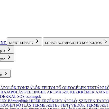
KNE
MIÉRT DRHAZI?
DRHAZI BŐRMEGÚJÍTÓ KÖZPONTOK
ípus
onyan
ok
KÁPOLÓK
TONIZÁLÓK
FELTÖLTŐ OLEOGÉLEK
TESTÁPOL
, HAJÁPOLÁS
PEELINGEK
ARCMASZK
KÉZKRÉMEK
AJÁND
ÁNDÉKKAL
SOS csomagok
X Bőrmegújítás
HIPER ÉRZÉKENY
ÁPOLÓ, SZINTEN TART
TROGÉN PÓTLÁS
TERMÉSZETES FÉNYVÉDŐK
TERMÉSZET