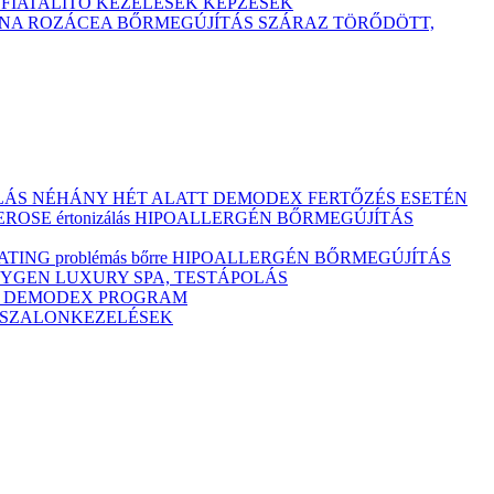
TFIATALÍTÓ KEZELÉSEK
KÉPZÉSEK
ÓNA
ROZÁCEA BŐRMEGÚJÍTÁS
SZÁRAZ
TÖRŐDÖTT,
ULÁS NÉHÁNY HÉT ALATT DEMODEX FERTŐZÉS ESETÉN
OSE értonizálás
HIPOALLERGÉN BŐRMEGÚJÍTÁS
ING problémás bőrre
HIPOALLERGÉN BŐRMEGÚJÍTÁS
YGEN LUXURY SPA, TESTÁPOLÁS
M
DEMODEX PROGRAM
Ó SZALONKEZELÉSEK