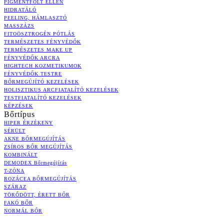
PIGMENTFOLT ELLEN
HIDRATÁLÓ
PEELING, HÁMLASZTÓ
MASSZÁZS
FITOÖSZTROGÉN PÓTLÁS
TERMÉSZETES FÉNYVÉDŐK
TERMÉSZETES MAKE UP
FÉNYVÉDŐK ARCRA
HIGHTECH KOZMETIKUMOK
FÉNYVÉDŐK TESTRE
BŐRMEGÚJÍTÓ KEZELÉSEK
HOLISZTIKUS ARCFIATALÍTÓ KEZELÉSEK
TESTFIATALÍTÓ KEZELÉSEK
KÉPZÉSEK
Bőrtípus
HIPER ÉRZÉKENY
SÉRÜLT
AKNE BŐRMEGÚJÍTÁS
ZSÍROS BŐR MEGÚJÍTÁS
KOMBINÁLT
DEMODEX Bőrmegújítás
T-ZÓNA
ROZÁCEA BŐRMEGÚJÍTÁS
SZÁRAZ
TÖRŐDÖTT, ÉRETT BŐR
FAKÓ BŐR
NORMÁL BŐR