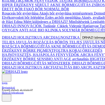
KOZMETIKUMOK
FÉNYVÉDŐK TESTRE
BŐRMEGÚJÍTÓ 
HIPER ÉRZÉKENY
SÉRÜLT
AKNE BŐRMEGÚJÍTÁS
ZSÍRO
ÉRETT BŐR
FAKÓ BŐR
NORMÁL BŐR
Rosaceás bőr gyógyítása
Aknés bőr gyógyítása természetesen
Demodex
Elvékonyodott bőr felépítése
Érdes arcbőr megújítása
Aknés, gyulladt
dr Házi Edina
Miért különleges a DRHAZI?
Minősítéseink
Legújabb 
DRHAZI INNOVÁCIÓK
Tudástár, Cikkek
Videotár
Hatóanyag Tud
OXYGEN ANTI AGE BIO KLINIKA
SOLYMÁR BŐRMEGÚJÍ
DRHAZI HOLISZTIKUS ARCDIAGNOSZTIKA
DRHAZI bőrmegúj
TELJES JAVULÁS ROZÁCEÁS BŐRÖN
TELJES JAVULÁS 
ROZÁCEA BŐRMEGÚJÍTÁS
AKNE BŐRMEGÚJÍTÁS
DEMODE
ÉRZÉKENY BŐRRE
PIGMENTFOLTRA
KORAI ÖREGEDÉS
HAJNÖVESZTÉS, HAJÁPOLÁS
FÉNYVÉDŐK ARCRA
FÉNY
ÉRZÉKENY BŐRRE
SENSBIO ANTI AGE arcfiatalítás
HIGHTE
DRHAZI BŐRMEGÚJÍTÁS MÓDSZEREK
DRHAZI BŐRMEG
DRHAZI HOLISZTIKUS ARCFIATALÍTÁS BIO ARCPLASZT
login
Regisztráció
Értesülj elsőnek akcióinkról!
Hírlevél feliratkozás