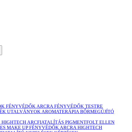
ÓK
FÉNYVÉDŐK ARCRA
FÉNYVÉDŐK TESTRE
ÉK UTALVÁNYOK
AROMATERÁPIA
BŐRMEGÚJÍTÓ
Ó
HIGHTECH ARCFIATALÍTÁS
PIGMENTFOLT ELLEN
ES MAKE UP
FÉNYVÉDŐK ARCRA
HIGHTECH