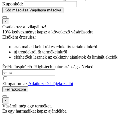
Kuponkód:
Kód másolása
Vágólapra másolva
×
Csatlakozz a
világához!
10% kedvezményt kapsz
a következő vásárlásodra.
Elsőként értesülsz:
szakmai cikkeinkről és edukatív tartalmainkról
új trendekről & termékeinkről
elérhetőek lesznek az exkluzív ajánlatok és limitált akciók
Érték. Inspiráció. High-tech natúr szépség - Neked.
Elfogadom az
Adatkezelési tájékoztatót
Feliratkozom
×
Vásárolj még egy terméket,
És egy harmadikat kapsz ajándékba