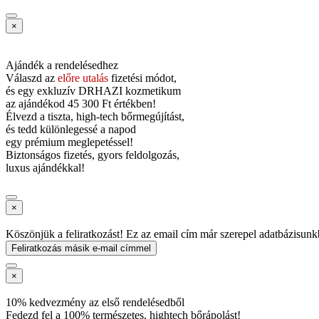
×
Ajándék a rendelésedhez
Válaszd az
előre utalás
fizetési módot,
és
egy exkluzív DRHAZI kozmetikum
az ajándékod
45 300 Ft értékben!
Élvezd a tiszta, high-tech bőrmegújítást,
és tedd különlegessé a napod
egy prémium meglepetéssel!
Biztonságos fizetés, gyors feldolgozás,
luxus ajándékkal!
×
Köszönjük a feliratkozást! Ez az email cím már szerepel adatbázisunk
Feliratkozás másik e-mail címmel
×
10% kedvezmény az első rendelésedből
Fedezd fel a 100% természetes, hightech bőrápolást!