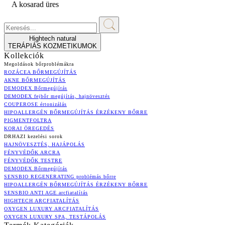
A kosarad üres
Hightech natural
TERÁPIÁS KOZMETIKUMOK
Kollekciók
Megoldások bőrproblémákra
ROZÁCEA BŐRMEGÚJÍTÁS
AKNE BŐRMEGÚJÍTÁS
DEMODEX Bőrmegújítás
DEMODEX fejbőr megújítás, hajnövesztés
COUPEROSE értonizálás
HIPOALLERGÉN BŐRMEGÚJÍTÁS ÉRZÉKENY BŐRRE
PIGMENTFOLTRA
KORAI ÖREGEDÉS
DRHAZI kezelési sorok
HAJNÖVESZTÉS, HAJÁPOLÁS
FÉNYVÉDŐK ARCRA
FÉNYVÉDŐK TESTRE
DEMODEX Bőrmegújítás
SENSBIO REGENERATING problémás bőrre
HIPOALLERGÉN BŐRMEGÚJÍTÁS ÉRZÉKENY BŐRRE
SENSBIO ANTI AGE arcfiatalítás
HIGHTECH ARCFIATALÍTÁS
OXYGEN LUXURY ARCFIATALÍTÁS
OXYGEN LUXURY SPA, TESTÁPOLÁS