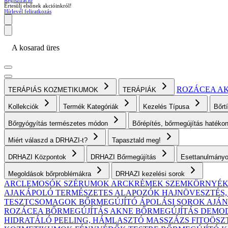
Regisztráció
Értesülj elsőnek akcióinkról!
Hírlevél feliratkozás
A kosarad üres
ROZÁCEA
A
TERÁPIÁS KOZMETIKUMOK
TERÁPIÁK
Kollekciók
Termék Kategóriák
Kezelés Típusa
Bőrt
Bőrgyógyítás természetes módon
Bőrépítés, bőrmegújítás haték
Miért válaszd a DRHAZI-t?
Tapasztald meg!
DRHAZI Központok
DRHAZI Bőrmegújítás
Esettanulmány
Megoldások bőrproblémákra
DRHAZI kezelési sorok
ARCLEMOSÓK
SZÉRUMOK
ARCKRÉMEK
SZEMKÖRNYÉ
AJAKÁPOLÓ
TERMÉSZETES ALAPOZÓK
HAJNÖVESZTÉS
TESZTCSOMAGOK
BŐRMEGÚJÍTÓ ÁPOLÁSI SOROK AJ
ROZÁCEA BŐRMEGÚJÍTÁS
AKNE BŐRMEGÚJÍTÁS
DEMODE
HIDRATÁLÓ
PEELING, HÁMLASZTÓ
MASSZÁZS
FITOÖSZ