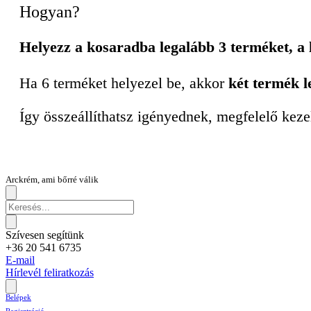
Hogyan?
Helyezz a kosaradba legalább 3 terméket, a
Ha 6 terméket helyezel be, akkor
két termék l
Így összeállíthatsz igényednek, megfelelő keze
Arckrém, ami bőrré válik
Szívesen segítünk
+36 20 541 6735
E-mail
Hírlevél feliratkozás
Belépek