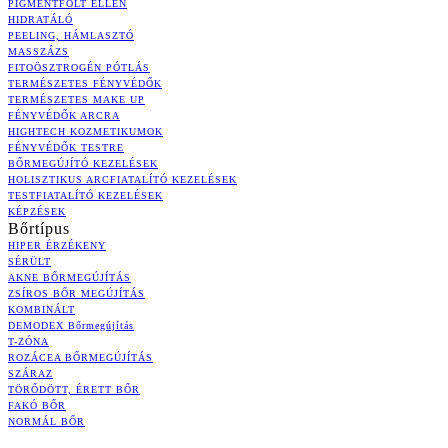
PIGMENTFOLT ELLEN
HIDRATÁLÓ
PEELING, HÁMLASZTÓ
MASSZÁZS
FITOÖSZTROGÉN PÓTLÁS
TERMÉSZETES FÉNYVÉDŐK
TERMÉSZETES MAKE UP
FÉNYVÉDŐK ARCRA
HIGHTECH KOZMETIKUMOK
FÉNYVÉDŐK TESTRE
BŐRMEGÚJÍTÓ KEZELÉSEK
HOLISZTIKUS ARCFIATALÍTÓ KEZELÉSEK
TESTFIATALÍTÓ KEZELÉSEK
KÉPZÉSEK
Bőrtípus
HIPER ÉRZÉKENY
SÉRÜLT
AKNE BŐRMEGÚJÍTÁS
ZSÍROS BŐR MEGÚJÍTÁS
KOMBINÁLT
DEMODEX Bőrmegújítás
T-ZÓNA
ROZÁCEA BŐRMEGÚJÍTÁS
SZÁRAZ
TÖRŐDÖTT, ÉRETT BŐR
FAKÓ BŐR
NORMÁL BŐR