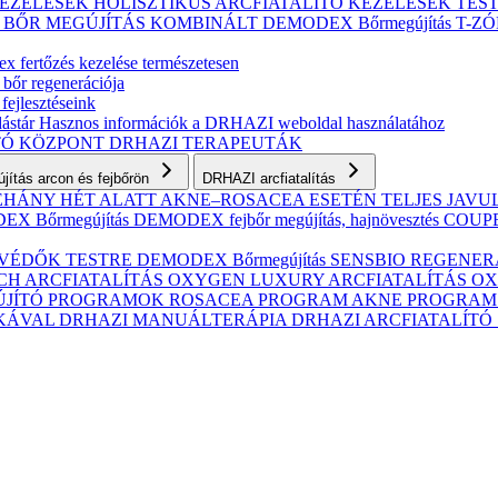
KEZELÉSEK
HOLISZTIKUS ARCFIATALÍTÓ KEZELÉSEK
TES
S BŐR MEGÚJÍTÁS
KOMBINÁLT
DEMODEX Bőrmegújítás
T-Z
 fertőzés kezelése természetesen
 bőr regenerációja
fejlesztéseink
ástár
Hasznos információk a DRHAZI weboldal használatához
TÓ KÖZPONT
DRHAZI TERAPEUTÁK
ítás arcon és fejbőrön
DRHAZI arcfiatalítás
NÉHÁNY HÉT ALATT AKNE–ROSACEA ESETÉN
TELJES JAV
X Bőrmegújítás
DEMODEX fejbőr megújítás, hajnövesztés
COUPER
VÉDŐK TESTRE
DEMODEX Bőrmegújítás
SENSBIO REGENERAT
CH ARCFIATALÍTÁS
OXYGEN LUXURY ARCFIATALÍTÁS
OX
ÚJÍTÓ PROGRAMOK
ROSACEA PROGRAM
AKNE PROGRA
IKÁVAL
DRHAZI MANUÁLTERÁPIA
DRHAZI ARCFIATALÍT