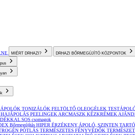
KNE
MIÉRT DRHAZI?
DRHAZI BŐRMEGÚJÍTÓ KÖZPONTOK
ípus
onyan
ok
KÁPOLÓK
TONIZÁLÓK
FELTÖLTŐ OLEOGÉLEK
TESTÁPOL
, HAJÁPOLÁS
PEELINGEK
ARCMASZK
KÉZKRÉMEK
AJÁND
ÁNDÉKKAL
SOS csomagok
X Bőrmegújítás
HIPER ÉRZÉKENY
ÁPOLÓ, SZINTEN TART
TROGÉN PÓTLÁS
TERMÉSZETES FÉNYVÉDŐK
TERMÉSZET