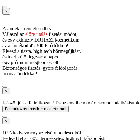
×
Ajándék a rendelésedhez
Válaszd az
előre utalás
fizetési módot,
és
egy exkluzív DRHAZI kozmetikum
az ajándékod
45 300 Ft értékben!
Élvezd a tiszta, high-tech bőrmegújítást,
és tedd különlegessé a napod
egy prémium meglepetéssel!
Biztonságos fizetés, gyors feldolgozás,
luxus ajándékkal!
×
Köszönjük a feliratkozást! Ez az email cím már szerepel adatbázisunk
Feliratkozás másik e-mail címmel
×
10% kedvezmény az első rendelésedből
Fedezd fel a 100% természetes, hightech bőrápolást!