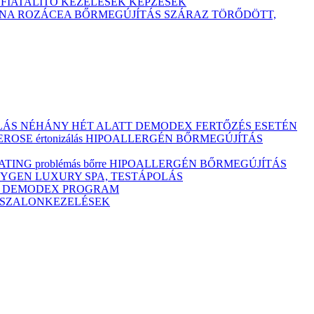
TFIATALÍTÓ KEZELÉSEK
KÉPZÉSEK
ÓNA
ROZÁCEA BŐRMEGÚJÍTÁS
SZÁRAZ
TÖRŐDÖTT,
ULÁS NÉHÁNY HÉT ALATT DEMODEX FERTŐZÉS ESETÉN
OSE értonizálás
HIPOALLERGÉN BŐRMEGÚJÍTÁS
ING problémás bőrre
HIPOALLERGÉN BŐRMEGÚJÍTÁS
YGEN LUXURY SPA, TESTÁPOLÁS
M
DEMODEX PROGRAM
Ó SZALONKEZELÉSEK