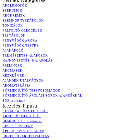
Termék Kategóriák
ARCLEMOSÓK
SZÉRUMOK
ARCKRÉMEK
SZEMKÖRNYÉKÁPOLÓK
TONIZÁLÓK
FELTÖLTŐ OLEOGÉLEK
TESTÁPOLÓK
FÉNYVÉDŐK ARCRA
FÉNYVÉDŐK TESTRE
AJAKÁPOLÓ
TERMÉSZETES ALAPOZÓK
HAJNÖVESZTÉS, HAJÁPOLÁS
PEELINGEK
ARCMASZK
KÉZKRÉMEK
AJÁNDÉK UTALVÁNYOK
AROMATERÁPIA
BŐRMEGÚJÍTÓ TESZTCSOMAGOK
BŐRMEGÚJÍTÓ ÁPOLÁSI SOROK AJÁNDÉKKAL
SOS csomagok
Kezelés Típusa
ROZÁCEA BŐRMEGÚJÍTÁS
AKNE BŐRMEGÚJÍTÁS
DEMODEX Bőrmegújítás
HIPER ÉRZÉKENY
ÁPOLÓ, SZINTEN TARTÓ
HIGHTECH ARCFIATALÍTÁS