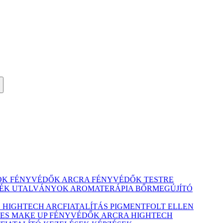
ÓK
FÉNYVÉDŐK ARCRA
FÉNYVÉDŐK TESTRE
ÉK UTALVÁNYOK
AROMATERÁPIA
BŐRMEGÚJÍTÓ
Ó
HIGHTECH ARCFIATALÍTÁS
PIGMENTFOLT ELLEN
ES MAKE UP
FÉNYVÉDŐK ARCRA
HIGHTECH