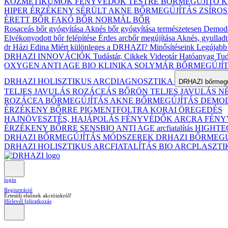
KOZMETIKUMOK
FÉNYVÉDŐK TESTRE
BŐRMEGÚJÍTÓ 
HIPER ÉRZÉKENY
SÉRÜLT
AKNE BŐRMEGÚJÍTÁS
ZSÍRO
ÉRETT BŐR
FAKÓ BŐR
NORMÁL BŐR
Rosaceás bőr gyógyítása
Aknés bőr gyógyítása természetesen
Demodex
Elvékonyodott bőr felépítése
Érdes arcbőr megújítása
Aknés, gyulladt
dr Házi Edina
Miért különleges a DRHAZI?
Minősítéseink
Legújabb 
DRHAZI INNOVÁCIÓK
Tudástár, Cikkek
Videotár
Hatóanyag Tud
OXYGEN ANTI AGE BIO KLINIKA
SOLYMÁR BŐRMEGÚJÍ
DRHAZI HOLISZTIKUS ARCDIAGNOSZTIKA
DRHAZI bőrmegúj
TELJES JAVULÁS ROZÁCEÁS BŐRÖN
TELJES JAVULÁS 
ROZÁCEA BŐRMEGÚJÍTÁS
AKNE BŐRMEGÚJÍTÁS
DEMODE
ÉRZÉKENY BŐRRE
PIGMENTFOLTRA
KORAI ÖREGEDÉS
HAJNÖVESZTÉS, HAJÁPOLÁS
FÉNYVÉDŐK ARCRA
FÉNY
ÉRZÉKENY BŐRRE
SENSBIO ANTI AGE arcfiatalítás
HIGHTE
DRHAZI BŐRMEGÚJÍTÁS MÓDSZEREK
DRHAZI BŐRMEG
DRHAZI HOLISZTIKUS ARCFIATALÍTÁS BIO ARCPLASZT
login
Regisztráció
Értesülj elsőnek akcióinkról!
Hírlevél feliratkozás