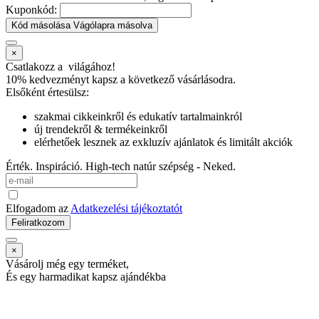
Kuponkód:
Kód másolása
Vágólapra másolva
×
Csatlakozz a
világához!
10% kedvezményt kapsz
a következő vásárlásodra.
Elsőként értesülsz:
szakmai cikkeinkről és edukatív tartalmainkról
új trendekről & termékeinkről
elérhetőek lesznek az exkluzív ajánlatok és limitált akciók
Érték. Inspiráció. High-tech natúr szépség - Neked.
Elfogadom az
Adatkezelési tájékoztatót
Feliratkozom
×
Vásárolj még egy terméket,
És egy harmadikat kapsz ajándékba