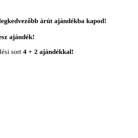
 legkedvezőbb árút ajándékba kapod!
esz ajándék!
lési sort
4 + 2 ajándékkal!