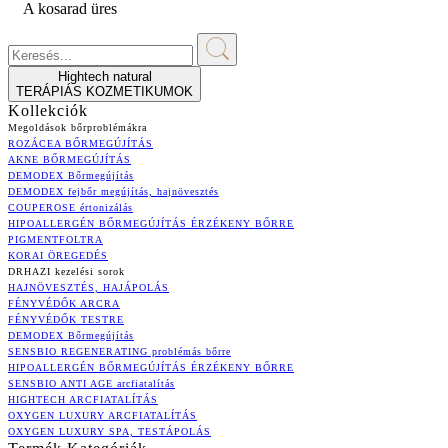
A kosarad üres
Hightech natural
TERÁPIÁS KOZMETIKUMOK
Kollekciók
Megoldások bőrproblémákra
ROZÁCEA BŐRMEGÚJÍTÁS
AKNE BŐRMEGÚJÍTÁS
DEMODEX Bőrmegújítás
DEMODEX fejbőr megújítás, hajnövesztés
COUPEROSE értonizálás
HIPOALLERGÉN BŐRMEGÚJÍTÁS ÉRZÉKENY BŐRRE
PIGMENTFOLTRA
KORAI ÖREGEDÉS
DRHAZI kezelési sorok
HAJNÖVESZTÉS, HAJÁPOLÁS
FÉNYVÉDŐK ARCRA
FÉNYVÉDŐK TESTRE
DEMODEX Bőrmegújítás
SENSBIO REGENERATING problémás bőrre
HIPOALLERGÉN BŐRMEGÚJÍTÁS ÉRZÉKENY BŐRRE
SENSBIO ANTI AGE arcfiatalítás
HIGHTECH ARCFIATALÍTÁS
OXYGEN LUXURY ARCFIATALÍTÁS
OXYGEN LUXURY SPA, TESTÁPOLÁS