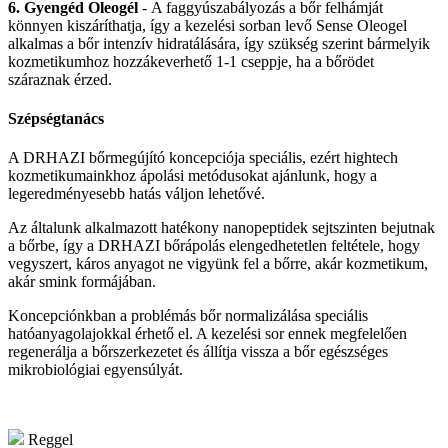
6. Gyengéd Oleogél
- A faggyúszabályozás a bőr felhámját
könnyen kiszáríthatja, így a kezelési sorban levő Sense Oleogel
alkalmas a bőr intenzív hidratálására, így szükség szerint bármelyik
kozmetikumhoz hozzákeverhető 1-1 cseppje, ha a bőrödet
száraznak érzed.
Szépségtanács
A DRHAZI bőrmegújító koncepciója speciális, ezért hightech
kozmetikumainkhoz ápolási metódusokat ajánlunk, hogy a
legeredményesebb hatás váljon lehetővé.
Az általunk alkalmazott hatékony nanopeptidek sejtszinten bejutnak
a bőrbe, így a DRHAZI bőrápolás elengedhetetlen feltétele, hogy
vegyszert, káros anyagot ne vigyünk fel a bőrre, akár kozmetikum,
akár smink formájában.
Koncepciónkban a problémás bőr normalizálása speciális
hatóanyagolajokkal érhető el. A kezelési sor ennek megfelelően
regenerálja a bőrszerkezetet és állítja vissza a bőr egészséges
mikrobiológiai egyensúlyát.
Reggel