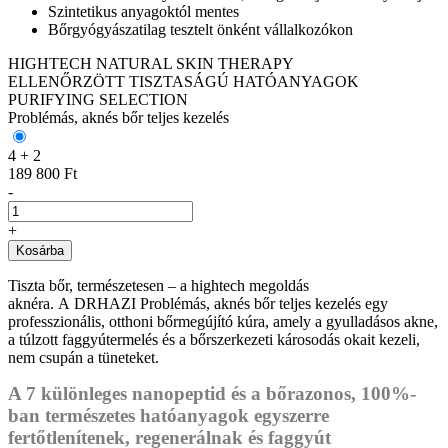
Szintetikus anyagoktól mentes
Bőrgyógyászatilag tesztelt önként vállalkozókon
HIGHTECH NATURAL SKIN THERAPY
ELLENŐRZÖTT TISZTASÁGÚ HATÓANYAGOK
PURIFYING SELECTION
Problémás, aknés bőr teljes kezelés
4 + 2
189 800 Ft
-
+
Kosárba
Tiszta bőr, természetesen – a hightech megoldás
aknéra. A DRHAZI Problémás, aknés bőr teljes kezelés egy
professzionális, otthoni bőrmegújító kúra, amely a gyulladásos akne,
a túlzott faggyútermelés és a bőrszerkezeti károsodás okait kezeli,
nem csupán a tüneteket.
A 7 különleges nanopeptid
és a bőrazonos, 100%-
ban természetes hatóanyagok
egyszerre
fertőtlenítenek, regenerálnak és faggyút