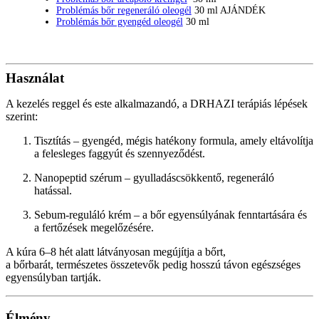
Problémás bőr regeneráló oleogél
30 ml AJÁNDÉK
Problémás bőr gyengéd oleogél
30 ml
Használat
A kezelés reggel és este alkalmazandó, a DRHAZI terápiás lépések
szerint:
Tisztítás – gyengéd, mégis hatékony formula, amely eltávolítja
a felesleges faggyút és szennyeződést.
Nanopeptid szérum – gyulladáscsökkentő, regeneráló
hatással.
Sebum-reguláló krém – a bőr egyensúlyának fenntartására és
a fertőzések megelőzésére.
A kúra 6–8 hét alatt látványosan megújítja a bőrt,
a bőrbarát, természetes összetevők pedig hosszú távon egészséges
egyensúlyban tartják.
Élmény