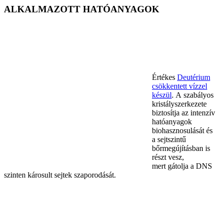
ALKALMAZOTT HATÓANYAGOK
Értékes
Deutérium
csökkentett vízzel
készül
. A szabályos
kristályszerkezete
biztosítja az intenzív
hatóanyagok
biohasznosulását és
a sejtszintű
bőrmegújításban is
részt vesz,
mert gátolja a DNS
szinten károsult sejtek szaporodását.