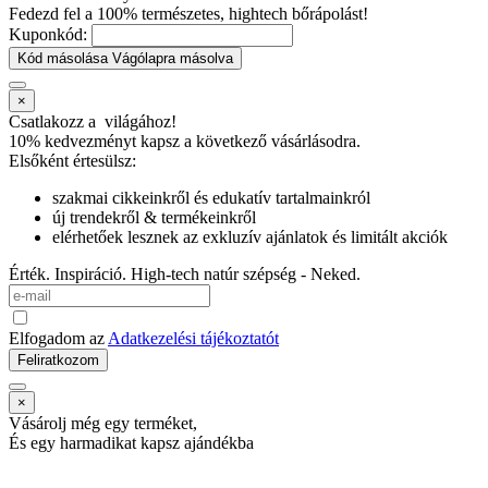
Fedezd fel a 100% természetes, hightech bőrápolást!
Kuponkód:
Kód másolása
Vágólapra másolva
×
Csatlakozz a
világához!
10% kedvezményt kapsz
a következő vásárlásodra.
Elsőként értesülsz:
szakmai cikkeinkről és edukatív tartalmainkról
új trendekről & termékeinkről
elérhetőek lesznek az exkluzív ajánlatok és limitált akciók
Érték. Inspiráció. High-tech natúr szépség - Neked.
Elfogadom az
Adatkezelési tájékoztatót
Feliratkozom
×
Vásárolj még egy terméket,
És egy harmadikat kapsz ajándékba