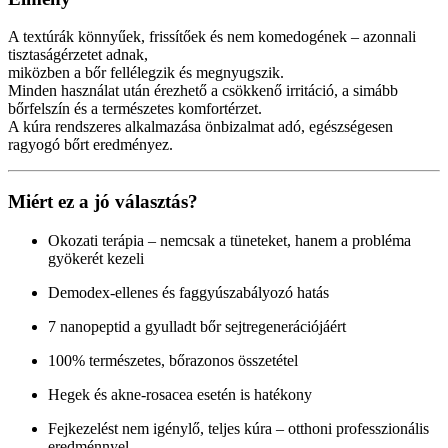
A textúrák könnyűek, frissítőek és nem komedogének – azonnali
tisztaságérzetet adnak,
miközben a bőr fellélegzik és megnyugszik.
Minden használat után érezhető a csökkenő irritáció, a simább
bőrfelszín és a természetes komfortérzet.
A kúra rendszeres alkalmazása önbizalmat adó, egészségesen
ragyogó bőrt eredményez.
Miért ez a jó választás?
Okozati terápia – nemcsak a tüneteket, hanem a probléma
gyökerét kezeli
Demodex-ellenes és faggyúszabályozó hatás
7 nanopeptid a gyulladt bőr sejtregenerációjáért
100% természetes, bőrazonos összetétel
Hegek és akne-rosacea esetén is hatékony
Fejkezelést nem igénylő, teljes kúra – otthoni professzionális
eredménnyel