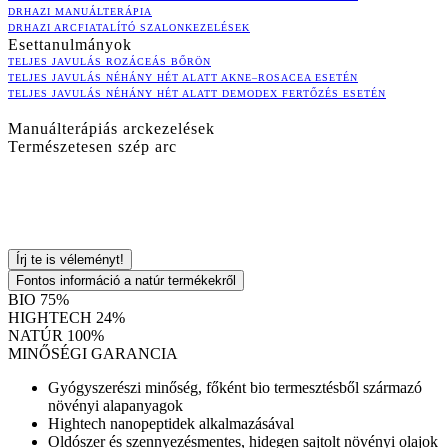
DRHAZI MANUÁLTERÁPIA
DRHAZI ARCFIATALÍTÓ SZALONKEZELÉSEK
Esettanulmányok
TELJES JAVULÁS ROZÁCEÁS BŐRÖN
TELJES JAVULÁS NÉHÁNY HÉT ALATT AKNE–ROSACEA ESETÉN
TELJES JAVULÁS NÉHÁNY HÉT ALATT DEMODEX FERTŐZÉS ESETÉN
Manuálterápiás arckezelések
Természetesen szép arc
Írj te is véleményt!
Fontos információ a natúr termékekről
BIO 75%
HIGHTECH 24%
NATÚR 100%
MINŐSÉGI GARANCIA
Gyógyszerészi minőség, főként bio termesztésből származó
növényi alapanyagok
Hightech nanopeptidek alkalmazásával
Oldószer és szennyezésmentes, hidegen sajtolt növényi olajok