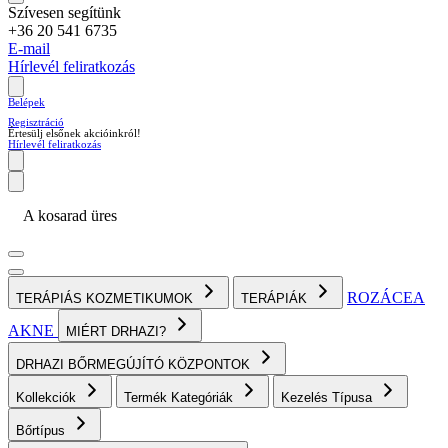
Szívesen segítünk
+36 20 541 6735
E-mail
Hírlevél feliratkozás
Belépek
Regisztráció
Értesülj elsőnek akcióinkról!
Hírlevél feliratkozás
A kosarad üres
ROZÁCEA
TERÁPIÁS KOZMETIKUMOK
TERÁPIÁK
AKNE
MIÉRT DRHAZI?
DRHAZI BŐRMEGÚJÍTÓ KÖZPONTOK
Kollekciók
Termék Kategóriák
Kezelés Típusa
Bőrtípus