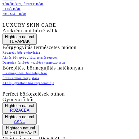
TÖRŐDÖTT, ÉRETT BŐR
FAKÓ BŐR
NORMÁL BŐR
LUXURY SKIN CARE
Arckrém ami bőrré válik
Hightech natural
TERÁPIÁK
Bőrgyógyítás természetes módon
Rosaceás bőr gyógyítása
Aknés bőr gyógyítása természetesen
Demodex fertőzés kezelése természetesen
Bőrépítés, bőrmegújítás hatékonyan
Elvékonyodott bőr felépítése
Érdes arcbőr megújítása
Aknés, gyulladt bőr regenerációja
Perfect bőrkezelések otthon
Gyönyörű bőr
Hightech natural
ROZÁCEA
Hightech natural
AKNE
Hightech natural
MIÉRT DRHAZI?
Miért válaszd a DRHAZI-t?