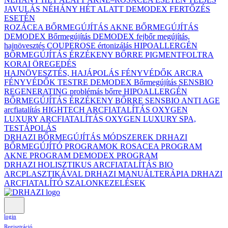
JAVULÁS NÉHÁNY HÉT ALATT DEMODEX FERTŐZÉS
ESETÉN
ROZÁCEA BŐRMEGÚJÍTÁS
AKNE BŐRMEGÚJÍTÁS
DEMODEX Bőrmegújítás
DEMODEX fejbőr megújítás,
hajnövesztés
COUPEROSE értonizálás
HIPOALLERGÉN
BŐRMEGÚJÍTÁS ÉRZÉKENY BŐRRE
PIGMENTFOLTRA
KORAI ÖREGEDÉS
HAJNÖVESZTÉS, HAJÁPOLÁS
FÉNYVÉDŐK ARCRA
FÉNYVÉDŐK TESTRE
DEMODEX Bőrmegújítás
SENSBIO
REGENERATING problémás bőrre
HIPOALLERGÉN
BŐRMEGÚJÍTÁS ÉRZÉKENY BŐRRE
SENSBIO ANTI AGE
arcfiatalítás
HIGHTECH ARCFIATALÍTÁS
OXYGEN
LUXURY ARCFIATALÍTÁS
OXYGEN LUXURY SPA,
TESTÁPOLÁS
DRHAZI BŐRMEGÚJÍTÁS MÓDSZEREK
DRHAZI
BŐRMEGÚJÍTÓ PROGRAMOK
ROSACEA PROGRAM
AKNE PROGRAM
DEMODEX PROGRAM
DRHAZI HOLISZTIKUS ARCFIATALÍTÁS BIO
ARCPLASZTIKÁVAL
DRHAZI MANUÁLTERÁPIA
DRHAZI
ARCFIATALÍTÓ SZALONKEZELÉSEK
login
Regisztráció