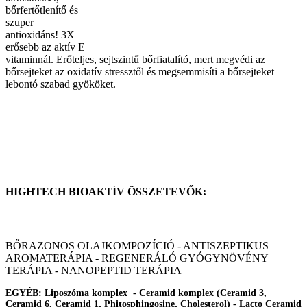
bőrfertőtlenítő és
szuper
antioxidáns! 3X
erősebb az aktív E
vitaminnál. Erőteljes, sejtszintű bőrfiatalító, mert megvédi az
bőrsejteket az oxidatív stressztől és megsemmisíti a bőrsejteket
lebontó szabad gyököket.
HIGHTECH BIOAKTÍV ÖSSZETEVŐK:
BŐRAZONOS OLAJKOMPOZÍCIÓ - ANTISZEPTIKUS
AROMATERÁPIA - REGENERÁLÓ GYÓGYNÖVÉNY
TERÁPIA - NANOPEPTID TERÁPIA
EGYÉB: Liposzóma komplex - Ceramid komplex (Ceramid 3,
Ceramid 6, Ceramid 1, Phitosphingosine, Cholesterol) - Lacto Ceramid