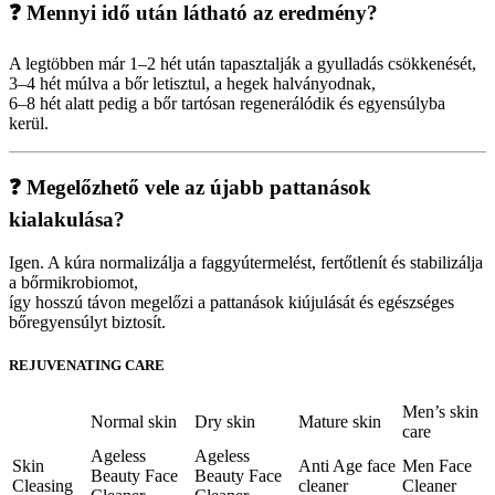
❓ Mennyi idő után látható az eredmény?
A legtöbben már 1–2 hét után tapasztalják a gyulladás csökkenését,
3–4 hét múlva a bőr letisztul, a hegek halványodnak,
6–8 hét alatt pedig a bőr tartósan regenerálódik és egyensúlyba
kerül.
❓ Megelőzhető vele az újabb pattanások
kialakulása?
Igen. A kúra normalizálja a faggyútermelést, fertőtlenít és stabilizálja
a bőrmikrobiomot,
így hosszú távon megelőzi a pattanások kiújulását és egészséges
bőregyensúlyt biztosít.
REJUVENATING CARE
Men’s skin
Normal skin
Dry skin
Mature skin
care
Ageless
Ageless
Skin
Anti Age face
Men Face
Beauty Face
Beauty Face
Cleasing
cleaner
Cleaner