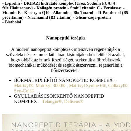
- L-prolin - DRHAZI hidratáló komplex (Urea, Sodium PCA, 4
féle Hialuronsav) - Kollagén protein - Stabil vitamin C - Ferulasav -
Vitamin E - Koenzym Q10 - Allantoin - Bio Totarol - D-Panthenol (B5
provitamin) - Niacinamid (B3 vitamin) - Glicin-szója-protein
- Bisabolol
Nanopeptid terápia
A modern nanopeptid komplexek intenzíven regenerálják a
szöveteket és szemmel láthatóan kisimítják a bőr felületét azáltal,
hogy oldják az izmok feszültségét, serkentik a fibroblasztok
biomechanikai működését és segítik átszervezni, regenerálni a
bőrszerkezetet.
BŐRMÁTRIX ÉPÍTŐ NANOPEPTID KOMPLEX -
Matrixyl®, Matrixyl 3000® , Matrixyl Synthe 6®, Collaxyl®,
Syn-Coll®
GYULLADÁSCSÖKKENTŐ NANOPEPTID
KOMPLEX -
Telangin®, Delisens®