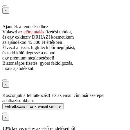
×
Ajándék a rendelésedhez
Válaszd az
előre utalás
fizetési módot,
és
egy exkluzív DRHAZI kozmetikum
az ajándékod
45 300 Ft értékben!
Élvezd a tiszta, high-tech bőrmegújítást,
és tedd különlegessé a napod
egy prémium meglepetéssel!
Biztonságos fizetés, gyors feldolgozás,
luxus ajándékkal!
×
Köszönjük a feliratkozást! Ez az email cím már szerepel
adatbázisunkban.
Feliratkozás másik e-mail címmel
×
10% kedvezmény az első rendelésedből