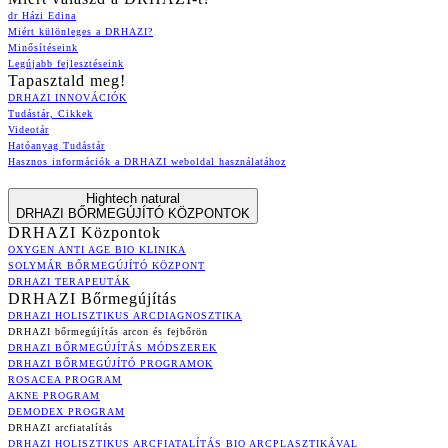
dr Házi Edina
Miért különleges a DRHAZI?
Minősítéseink
Legújabb fejlesztéseink
Tapasztald meg!
DRHAZI INNOVÁCIÓK
Tudástár, Cikkek
Videotár
Hatóanyag Tudástár
Hasznos információk a DRHAZI weboldal használatához
Hightech natural
DRHAZI BŐRMEGÚJÍTÓ KÖZPONTOK
DRHAZI Központok
OXYGEN ANTI AGE BIO KLINIKA
SOLYMÁR BŐRMEGÚJÍTÓ KÖZPONT
DRHAZI TERAPEUTÁK
DRHAZI Bőrmegújítás
DRHAZI HOLISZTIKUS ARCDIAGNOSZTIKA
DRHAZI bőrmegújítás arcon és fejbőrön
DRHAZI BŐRMEGÚJÍTÁS MÓDSZEREK
DRHAZI BŐRMEGÚJÍTÓ PROGRAMOK
ROSACEA PROGRAM
AKNE PROGRAM
DEMODEX PROGRAM
DRHAZI arcfiatalítás
DRHAZI HOLISZTIKUS ARCFIATALÍTÁS BIO ARCPLASZTIKÁVAL