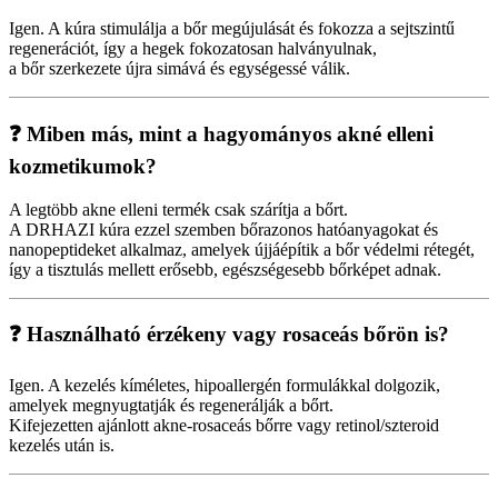
Igen. A kúra stimulálja a bőr megújulását és fokozza a sejtszintű
regenerációt, így a hegek fokozatosan halványulnak,
a bőr szerkezete újra simává és egységessé válik.
❓ Miben más, mint a hagyományos akné elleni
kozmetikumok?
A legtöbb akne elleni termék csak szárítja a bőrt.
A DRHAZI kúra ezzel szemben bőrazonos hatóanyagokat és
nanopeptideket alkalmaz, amelyek újjáépítik a bőr védelmi rétegét,
így a tisztulás mellett erősebb, egészségesebb bőrképet adnak.
❓ Használható érzékeny vagy rosaceás bőrön is?
Igen. A kezelés kíméletes, hipoallergén formulákkal dolgozik,
amelyek megnyugtatják és regenerálják a bőrt.
Kifejezetten ajánlott akne-rosaceás bőrre vagy retinol/szteroid
kezelés után is.