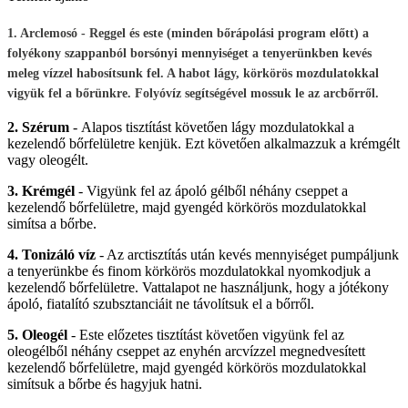
1. Arclemosó
- Reggel és este (minden bőrápolási program előtt) a
folyékony szappanból borsónyi mennyiséget a tenyerünkben kevés
meleg vízzel habosítsunk fel. A habot lágy, körkörös mozdulatokkal
vigyük fel a bőrünkre. Folyóvíz segítségével mossuk le az arcbőrről.
2. Szérum
-
Alapos tisztítást követően lágy mozdulatokkal a
kezelendő bőrfelületre kenjük. Ezt követően alkalmazzuk a krémgélt
vagy oleogélt.
3. Krémgél
- Vigyünk fel az ápoló gélből néhány cseppet a
kezelendő bőrfelületre, majd gyengéd körkörös mozdulatokkal
simítsa a bőrbe.
4. Tonizáló víz
- Az arctisztítás után kevés mennyiséget pumpáljunk
a tenyerünkbe és finom körkörös mozdulatokkal nyomkodjuk a
kezelendő bőrfelületre. Vattalapot ne használjunk, hogy a jótékony
ápoló, fiatalító szubsztanciáit ne távolítsuk el a bőrről.
5. Oleogél
- Este előzetes tisztítást követően vigyünk fel az
oleogélből néhány cseppet az enyhén arcvízzel megnedvesített
kezelendő bőrfelületre, majd gyengéd körkörös mozdulatokkal
simítsuk a bőrbe és hagyjuk hatni.