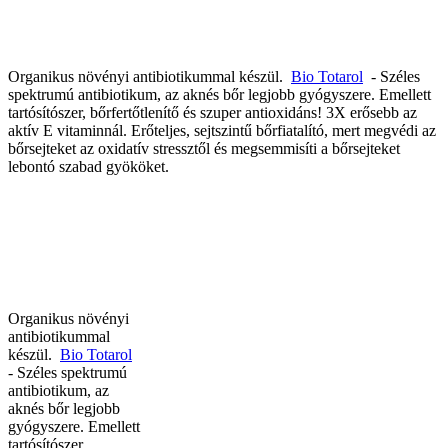
Organikus növényi antibiotikummal készül.
Bio Totarol
- Széles
spektrumú antibiotikum, az aknés bőr legjobb gyógyszere. Emellett
tartósítószer, bőrfertőtlenítő és szuper antioxidáns! 3X erősebb az
aktív E vitaminnál. Erőteljes, sejtszintű bőrfiatalító, mert megvédi az
bőrsejteket az oxidatív stressztől és megsemmisíti a bőrsejteket
lebontó szabad gyököket.
Organikus növényi
antibiotikummal
készül.
Bio Totarol
- Széles spektrumú
antibiotikum, az
aknés bőr legjobb
gyógyszere. Emellett
tartósítószer,