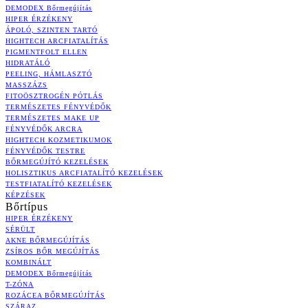
DEMODEX Bőrmegújítás
HIPER ÉRZÉKENY
ÁPOLÓ, SZINTEN TARTÓ
HIGHTECH ARCFIATALÍTÁS
PIGMENTFOLT ELLEN
HIDRATÁLÓ
PEELING, HÁMLASZTÓ
MASSZÁZS
FITOÖSZTROGÉN PÓTLÁS
TERMÉSZETES FÉNYVÉDŐK
TERMÉSZETES MAKE UP
FÉNYVÉDŐK ARCRA
HIGHTECH KOZMETIKUMOK
FÉNYVÉDŐK TESTRE
BŐRMEGÚJÍTÓ KEZELÉSEK
HOLISZTIKUS ARCFIATALÍTÓ KEZELÉSEK
TESTFIATALÍTÓ KEZELÉSEK
KÉPZÉSEK
Bőrtípus
HIPER ÉRZÉKENY
SÉRÜLT
AKNE BŐRMEGÚJÍTÁS
ZSÍROS BŐR MEGÚJÍTÁS
KOMBINÁLT
DEMODEX Bőrmegújítás
T-ZÓNA
ROZÁCEA BŐRMEGÚJÍTÁS
SZÁRAZ