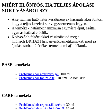
MIÉRT ELŐNYÖS, HA TELJES ÁPOLÁSI
SORT VÁSÁROLSZ?
A sejtszinten ható natúr készítmények használatakor fontos,
hogy a teljes kezelési sor vegyszermentes legyen.
A termékek hatásmechanizmusa egymásra épül, ezáltal
egymás hatását erősítik.
Kedvezőbb feltételekkel vásárolhatod meg a
hightech DRHAZI hatóanyagkozmetikumokat, mert az
ápolási sorban 2 értékes termék a mi ajándékunk.
BASE termékek:
Problémás bőr arctisztító gél
100 ml
Problémás bőr tonizáló tej
100 ml AJÁNDÉK
CARE termékek:
Problémás bőr regeneráló szérum
30 ml
Problémás bőr arcápoló krémgél
30 ml