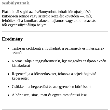
szabályoznak
.
Fiataloknál segíti az elvékonyodott, irritált bőr újraépítését —
különösen retinol vagy szteroid kezelést követően —, míg
felnőtteknél a krónikus, aknéra hajlamos vagy akne-rosaceás
bőr egyensúlyát állítja helyre.
Eredmény
Tartósan csökkenti a gyulladást, a pattanások és mitesszerek
számát
Normalizálja a faggyútermelést, így megelőzi az újabb aknék
kialakulását
Regenerálja a bőrszerkezetet, fokozza a sejtek önjavító
képességét
Csökkenti a hegesedést és az egyenetlen bőrfelszínt
A bőr tiszta, sima, matt és egyenletes tónusú lesz