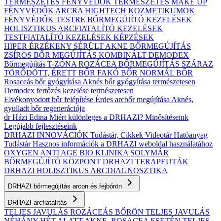
TERMÉSZETES FÉNYVÉDŐK
TERMÉSZETES MAKE UP
FÉNYVÉDŐK ARCRA
HIGHTECH KOZMETIKUMOK
FÉNYVÉDŐK TESTRE
BŐRMEGÚJÍTÓ KEZELÉSEK
HOLISZTIKUS ARCFIATALÍTÓ KEZELÉSEK
TESTFIATALÍTÓ KEZELÉSEK
KÉPZÉSEK
HIPER ÉRZÉKENY
SÉRÜLT
AKNE BŐRMEGÚJÍTÁS
ZSÍROS BŐR MEGÚJÍTÁS
KOMBINÁLT
DEMODEX
Bőrmegújítás
T-ZÓNA
ROZÁCEA BŐRMEGÚJÍTÁS
SZÁRAZ
TÖRŐDÖTT, ÉRETT BŐR
FAKÓ BŐR
NORMÁL BŐR
Rosaceás bőr gyógyítása
Aknés bőr gyógyítása természetesen
Demodex fertőzés kezelése természetesen
Elvékonyodott bőr felépítése
Érdes arcbőr megújítása
Aknés,
gyulladt bőr regenerációja
dr Házi Edina
Miért különleges a DRHAZI?
Minősítéseink
Legújabb fejlesztéseink
DRHAZI INNOVÁCIÓK
Tudástár, Cikkek
Videotár
Hatóanyag
Tudástár
Hasznos információk a DRHAZI weboldal használatához
OXYGEN ANTI AGE BIO KLINIKA
SOLYMÁR
BŐRMEGÚJÍTÓ KÖZPONT
DRHAZI TERAPEUTÁK
DRHAZI HOLISZTIKUS ARCDIAGNOSZTIKA
DRHAZI bőrmegújítás arcon és fejbőrön
DRHAZI arcfiatalítás
TELJES JAVULÁS ROZÁCEÁS BŐRÖN
TELJES JAVULÁS
NÉHÁNY HÉT ALATT AKNE–ROSACEA ESETÉN
TELJES