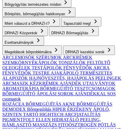
Bőrgyógyítás természetes módon
Bőrépítés, bőrmegújítás hatékonyan
Miért válaszd a DRHAZI-t?
Tapasztald meg!
DRHAZI Központok
DRHAZI Bőrmegújítás
Esettanulmányok
Megoldások bőrproblémákra
DRHAZI kezelési sorok
ARCLEMOSÓK
SZÉRUMOK
ARCKRÉMEK
SZEMKÖRNYÉKÁPOLÓK
TONIZÁLÓK
FELTÖLTŐ
OLEOGÉLEK
TESTÁPOLÓK
FÉNYVÉDŐK ARCRA
FÉNYVÉDŐK TESTRE
AJAKÁPOLÓ
TERMÉSZETES
ALAPOZÓK
HAJNÖVESZTÉS, HAJÁPOLÁS
PEELINGEK
ARCMASZK
KÉZKRÉMEK
AJÁNDÉK UTALVÁNYOK
AROMATERÁPIA
BŐRMEGÚJÍTÓ TESZTCSOMAGOK
BŐRMEGÚJÍTÓ ÁPOLÁSI SOROK AJÁNDÉKKAL
SOS
csomagok
ROZÁCEA BŐRMEGÚJÍTÁS
AKNE BŐRMEGÚJÍTÁS
DEMODEX Bőrmegújítás
HIPER ÉRZÉKENY
ÁPOLÓ,
SZINTEN TARTÓ
HIGHTECH ARCFIATALÍTÁS
PIGMENTFOLT ELLEN
HIDRATÁLÓ
PEELING,
HÁMLASZTÓ
MASSZÁZS
FITOÖSZTROGÉN PÓTLÁS