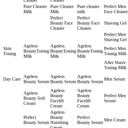
Cleaner
Cleaner
Pure Cleaner
Pure Cleaner
Pure cleaner
Perfect Men
Milk
Milk
milk
Face Cleaner
Perfect
Perfect
Beauty Face
Beauty Face
Shaving Gel
Cleaner
Cleaner
Perfect Men
Shaving Gel
Ageless
Ageless
Ageless
Skin
Perfect Men
BeautyToning
BeautyToning
BeautyToning
Toning
Toning Milk
Milk
Milk
Milk
After Shave
Toning Milk
Ageless
Ageless
Ageless
Day Care
Men Serum
Beauty Serum
Beauty Serum
Beauty Serum
Ageless
Ageless
Ageless
Beauty
Beauty
Perfect Men
Beauty Soft
Facelift
Facelift
Serum
Cream
Cream
Cream
Ageless
Perfect
Beauty
Perfect
Men Cream
Beauty Serum
Nurishing
Beauty Serum
Cream