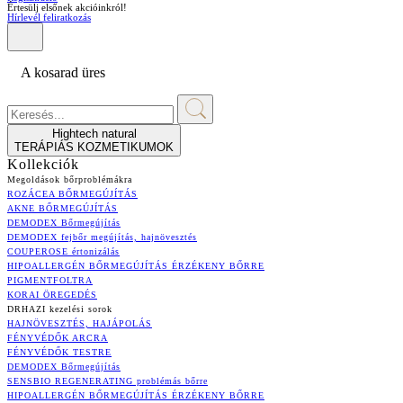
Értesülj elsőnek akcióinkról!
Hírlevél feliratkozás
A kosarad üres
Hightech natural
TERÁPIÁS KOZMETIKUMOK
Kollekciók
Megoldások bőrproblémákra
ROZÁCEA BŐRMEGÚJÍTÁS
AKNE BŐRMEGÚJÍTÁS
DEMODEX Bőrmegújítás
DEMODEX fejbőr megújítás, hajnövesztés
COUPEROSE értonizálás
HIPOALLERGÉN BŐRMEGÚJÍTÁS ÉRZÉKENY BŐRRE
PIGMENTFOLTRA
KORAI ÖREGEDÉS
DRHAZI kezelési sorok
HAJNÖVESZTÉS, HAJÁPOLÁS
FÉNYVÉDŐK ARCRA
FÉNYVÉDŐK TESTRE
DEMODEX Bőrmegújítás
SENSBIO REGENERATING problémás bőrre
HIPOALLERGÉN BŐRMEGÚJÍTÁS ÉRZÉKENY BŐRRE