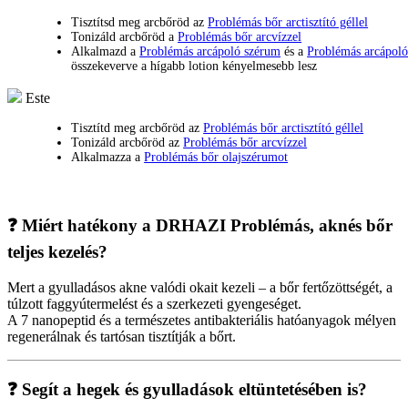
Tisztítsd meg arcbőröd az
Problémás bőr arctisztító géllel
Tonizáld arcbőröd a
Problémás bőr arcvízzel
Alkalmazd a
Problémás arcápoló szérum
és a
Problémás arcápol
összekeverve a hígabb lotion kényelmesebb lesz
Este
Tisztítd meg arcbőröd az
Problémás bőr arctisztító géllel
Tonizáld arcbőröd az
Problémás bőr arcvízzel
Alkalmazza a
Problémás bőr olajszérumot
❓ Miért hatékony a DRHAZI Problémás, aknés bőr
teljes kezelés?
Mert a gyulladásos akne valódi okait kezeli – a bőr fertőzöttségét, a
túlzott faggyútermelést és a szerkezeti gyengeséget.
A 7 nanopeptid és a természetes antibakteriális hatóanyagok mélyen
regenerálnak és tartósan tisztítják a bőrt.
❓ Segít a hegek és gyulladások eltüntetésében is?