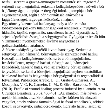
hatású, serkenti a glükóz-aminoglikán bioszintézisét,, regeneráló,
serkenti a sejtmegújulást, serkenti a kollagénképződést, növeli a bőr
hajlékonyságát, tompítja az öregségi foltokat, tompítja a bőr
egyenetlenségeit, segíti a bőr hidratálását, eltávolítja a
faggyúfelesleget, ragyogást kölcsönöz a hajnak.
Egy tömény kozmetikai hatóanyag, mely a bőr számára
többszörösen jótékony tulajdonságokkal rendelkezik: nyugtató,
hidratáló, tápláló, regeneráló, ráncellenes hatású. Gyorsítja az új
sejtek képződését és segíti a sebgyógyulást. Gyógyítja az irritált bőrt.
Vitaminokat, nyomelemeket, ásványi anyagokat és
poliszacharidokat tartalmaz.
A fekete nadálytő gyökeréből kivont hatóanyag. Serkenti a
sebgyógyulást, hámosító, bőrnyugtató és szerkezetjavító hatású.
Hozzájárul a kollagéntermelődéshez és a bőrmegújuláshoz.
Irritációellenes, nyugtató hatású, elősegíti az új hámsejtek
képződését, hegesítő hatás, védi az érzékeny bőrt az irritáló
tényezőktől, serkenti a bőrsejtek megújulását, enyhén keratolitikus -
hámlasztó hatású és felgyorsítja a bőr gyógyulási és regenerálódási
folyamatait. Publikáció: Araújo, L. U., Grabe-Guimarães, A.,
Mosqueira, V. C. F., Carneiro, C. M., & Silva-Barcellos, N. M.
(2010). Profile of wound healing process induced by allantoin. Acta
Cirurgica Brasileira, 25(5), 460-461. „Az allantoin, más néven 5-
ureido-hidantoin, a szakirodalomban széles körben hivatkozott
vegyület, amely számos farmakológiai hatással rendelkezik, többek
között: sebgyógyító, irritációcsökkentő, hidratáló hatású, segíti az