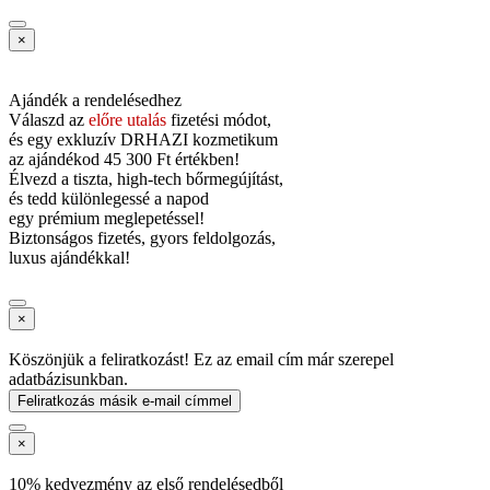
×
Ajándék a rendelésedhez
Válaszd az
előre utalás
fizetési módot,
és
egy exkluzív DRHAZI kozmetikum
az ajándékod
45 300 Ft értékben!
Élvezd a tiszta, high-tech bőrmegújítást,
és tedd különlegessé a napod
egy prémium meglepetéssel!
Biztonságos fizetés, gyors feldolgozás,
luxus ajándékkal!
×
Köszönjük a feliratkozást! Ez az email cím már szerepel
adatbázisunkban.
Feliratkozás másik e-mail címmel
×
10% kedvezmény az első rendelésedből