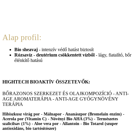
Alap profil:
Bio sheavaj
- intenzív védő hatást biztosít
Rózsavíz - deutérium csökkentett vízből
- lágy, fiatalító, bőr
élénkítő hatású
HIGHTECH BIOAKTÍV ÖSSZETEVŐK:
BŐRAZONOS SZERKEZET ÉS OLAJKOMPOZÍCIÓ - ANTI-
AGE AROMATERÁPIA - ANTI-AGE GYÓGYNÖVÉNY
TERÁPIA
Hibiszkusz virág por - Málnapor - Ananászpor (Bromelain enzim) -
Acerola por (Vitamin C) - Növényi Bio AHA (3%) - Természetes
szalicilsav (1%) - Aloe vera por - Allantoin - Bio Totarol (szuper
antioxidáns, bio tartósítószer)