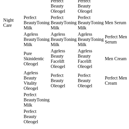
Perfect
Perfect
Beauty
Beauty
Oleogel
Oleogel
Perfect
Perfect
Perfect
Night
BeautyToning
BeautyToning
BeautyToning
Men Serum
Care
Milk
Milk
Milk
Ageless
Ageless
Ageless
Perfect Men
BeautyToning
BeautyToning
BeautyToning
Serum
Milk
Milk
Milk
Ageless
Ageless
Pure
Beauty
Beauty
Skinidentic
Men Cream
Facelift
Facelift
Oleogel
Oleogel
Oleogel
Ageless
Perfect
Perfect
Beauty
Perfect Men
Beauty
Beauty
Vitality
Cream
Oleogel
Oleogel
Oleogel
Perfect
BeautyToning
Milk
Perfect
Beauty
Oleogel