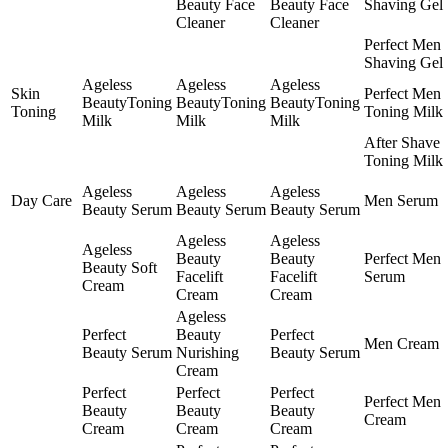
Beauty Face
Beauty Face
Shaving Gel
Cleaner
Cleaner
Perfect Men
Shaving Gel
Ageless
Ageless
Ageless
Skin
Perfect Men
BeautyToning
BeautyToning
BeautyToning
Toning
Toning Milk
Milk
Milk
Milk
After Shave
Toning Milk
Ageless
Ageless
Ageless
Day Care
Men Serum
Beauty Serum
Beauty Serum
Beauty Serum
Ageless
Ageless
Ageless
Beauty
Beauty
Perfect Men
Beauty Soft
Facelift
Facelift
Serum
Cream
Cream
Cream
Ageless
Perfect
Beauty
Perfect
Men Cream
Beauty Serum
Nurishing
Beauty Serum
Cream
Perfect
Perfect
Perfect
Perfect Men
Beauty
Beauty
Beauty
Cream
Cream
Cream
Cream