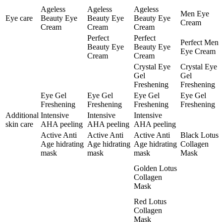
Ageless
Ageless
Ageless
Men Eye
Eye care
Beauty Eye
Beauty Eye
Beauty Eye
Cream
Cream
Cream
Cream
Perfect
Perfect
Perfect Men
Beauty Eye
Beauty Eye
Eye Cream
Cream
Cream
Crystal Eye
Crystal Eye
Gel
Gel
Freshening
Freshening
Eye Gel
Eye Gel
Eye Gel
Eye Gel
Freshening
Freshening
Freshening
Freshening
Additional
Intensive
Intensive
Intensive
skin care
AHA peeling
AHA peeling
AHA peeling
Active Anti
Active Anti
Active Anti
Black Lotus
Age hidrating
Age hidrating
Age hidrating
Collagen
mask
mask
mask
Mask
Golden Lotus
Collagen
Mask
Red Lotus
Collagen
Mask