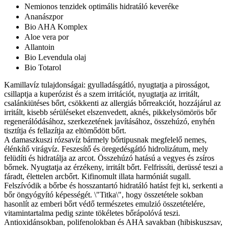
Nemionos tenzidek optimális hidratáló keveréke
Ananászpor
Bio AHA Komplex
Aloe vera por
Allantoin
Bio Levendula olaj
Bio Totarol
Kamillavíz tulajdonságai: gyulladásgátló, nyugtatja a pirosságot,
csillaptja a kuperózist és a szem irritációt, nyugtatja az irritált,
csalánkiütéses bőrt, csökkenti az allergiás bőrreakciót, hozzájárul az
irritált, kisebb sérüléseket elszenvedett, aknés, pikkelysömörös bőr
regenerálódásához, szerkezetének javításához, összehúzó, enyhén
tisztítja és fellazítja az eltömődött bőrt.
A damaszkuszi rózsavíz bármely bőrtipusnak megfelelő nemes,
élénkítő virágvíz. Feszesítő és öregedésgátló hidrolizátum, mely
felüdíti és hidratálja az arcot. Összehúzó hatású a vegyes és zsíros
bőrnek. Nyugtatja az érzékeny, irritált bőrt. Felfrissíti, derüssé teszi a
fáradt, élettelen arcbőrt. Kifinomult illata harmóniát sugall.
Felszívódik a bőrbe és hosszantartó hidratáló hatást fejt ki, serkenti a
bőr öngyógyító képességét. \"Titka\", hogy összetétele sokban
hasonlít az emberi bőrt védő természetes emulzió összetételére,
vitamintartalma pedig szinte tökéletes bőrápolóvá teszi.
Antioxidánsokban, polifenolokban és AHA savakban (hibiskuszsav,