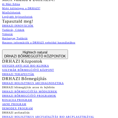
dr Házi Edina
Miért különleges a DRHAZI?
Minősítéseink
Legújabb fejlesztéseink
Tapasztald meg!
DRHAZI INNOVÁCIÓK
Tudástár, Cikkek
Videotár
Hatóanyag Tudástár
Hasznos információk a DRHAZI weboldal használatához
Hightech natural
DRHAZI BŐRMEGÚJÍTÓ KÖZPONTOK
DRHAZI Központok
OXYGEN ANTI AGE BIO KLINIKA
SOLYMÁR BŐRMEGÚJÍTÓ KÖZPONT
DRHAZI TERAPEUTÁK
DRHAZI Bőrmegújítás
DRHAZI HOLISZTIKUS ARCDIAGNOSZTIKA
DRHAZI bőrmegújítás arcon és fejbőrön
DRHAZI BŐRMEGÚJÍTÁS MÓDSZEREK
DRHAZI BŐRMEGÚJÍTÓ PROGRAMOK
ROSACEA PROGRAM
AKNE PROGRAM
DEMODEX PROGRAM
DRHAZI arcfiatalítás
DRHAZI HOLISZTIKUS ARCFIATALÍTÁS BIO ARCPLASZTIKÁVAL