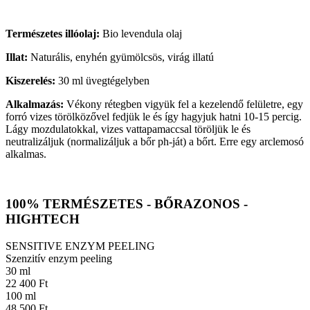
Természetes illóolaj:
Bio levendula olaj
Illat:
Naturális, enyhén gyümölcsös, virág illatú
Kiszerelés:
30 ml üvegtégelyben
Alkalmazás:
Vékony rétegben vigyük fel a kezelendő felületre, egy
forró vizes törölközővel fedjük le és így hagyjuk hatni 10-15 percig.
Lágy mozdulatokkal, vizes vattapamaccsal töröljük le és
neutralizáljuk (normalizáljuk a bőr ph-ját) a bőrt. Erre egy arclemosó
alkalmas.
100% TERMÉSZETES - BŐRAZONOS -
HIGHTECH
SENSITIVE ENZYM PEELING
Szenzitív enzym peeling
30 ml
22 400 Ft
100 ml
48 500 Ft