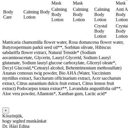
Mask
Mask
Mask
Calming
Calming
Calming
Anti 
Body
Calming Body
Body
Body
Body
Body
Care
Lotion
Lotion
Lotion
Lotion
Lotion
Crystal
Crysta
Body
Body
Lotion
Lotion
Matricaria chamomilla flower water, Rosa domascena flower water,
Butyrospermum parkii seed oil**, Sorbitan olivate, Hibiscus
sabdariffa flower extract, Natural Tenside* (Sodium
aocaminoacetate, Glycerin, Lauryl Glycerid, Sodium Lauryl
glutamate, Sodium lauryl glucose carboxylate, Gliceryl oleate*,
Decyl Glucosid,*Cetearyl alcohol, Behentrimonium methosulfate)
Ananas comosus twig powder, Bio AHA (Water, Vaccinium
myrtillus extract, Saccharum officinarium extract, Acer saccharum
extract, Citrus aurantium dulcis fruit extract, Citrus lemon fruit
extract) Podocarpus totara extract**, Lavandula angustifolia oil**,
Aloe vera powder, Allantoin*, Xanthan gum, Lactic acid*
×
Köszönjük,
hogy segíted munkánkat
Dr. Házi Edina