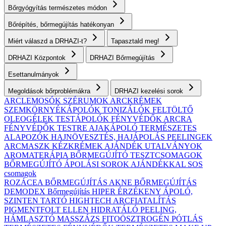
Bőrgyógyítás természetes módon
Bőrépítés, bőrmegújítás hatékonyan
Miért válaszd a DRHAZI-t?
Tapasztald meg!
DRHAZI Központok
DRHAZI Bőrmegújítás
Esettanulmányok
Megoldások bőrproblémákra
DRHAZI kezelési sorok
ARCLEMOSÓK
SZÉRUMOK
ARCKRÉMEK
SZEMKÖRNYÉKÁPOLÓK
TONIZÁLÓK
FELTÖLTŐ
OLEOGÉLEK
TESTÁPOLÓK
FÉNYVÉDŐK ARCRA
FÉNYVÉDŐK TESTRE
AJAKÁPOLÓ
TERMÉSZETES
ALAPOZÓK
HAJNÖVESZTÉS, HAJÁPOLÁS
PEELINGEK
ARCMASZK
KÉZKRÉMEK
AJÁNDÉK UTALVÁNYOK
AROMATERÁPIA
BŐRMEGÚJÍTÓ TESZTCSOMAGOK
BŐRMEGÚJÍTÓ ÁPOLÁSI SOROK AJÁNDÉKKAL
SOS
csomagok
ROZÁCEA BŐRMEGÚJÍTÁS
AKNE BŐRMEGÚJÍTÁS
DEMODEX Bőrmegújítás
HIPER ÉRZÉKENY
ÁPOLÓ,
SZINTEN TARTÓ
HIGHTECH ARCFIATALÍTÁS
PIGMENTFOLT ELLEN
HIDRATÁLÓ
PEELING,
HÁMLASZTÓ
MASSZÁZS
FITOÖSZTROGÉN PÓTLÁS