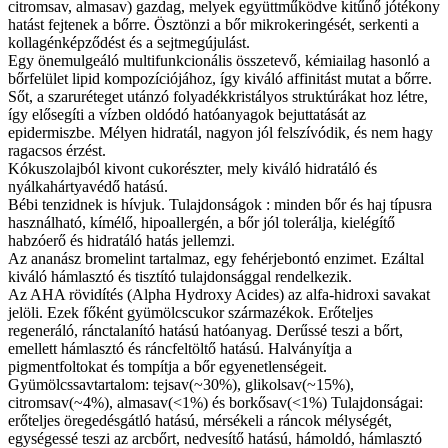
citromsav, almasav) gazdag, melyek együttműködve kitűnő jótékony
hatást fejtenek a bőrre. Ösztönzi a bőr mikrokeringését, serkenti a
kollagénképződést és a sejtmegújulást.
Egy önemulgeáló multifunkcionális összetevő, kémiailag hasonló a
bőrfelület lipid kompozíciójához, így kiváló affinitást mutat a bőrre.
Sőt, a szaruréteget utánzó folyadékkristályos struktúrákat hoz létre,
így elősegíti a vízben oldódó hatóanyagok bejuttatását az
epidermiszbe. Mélyen hidratál, nagyon jól felszívódik, és nem hagy
ragacsos érzést.
Kókuszolajból kivont cukorészter, mely kiváló hidratáló és
nyálkahártyavédő hatású.
Bébi tenzidnek is hívjuk. Tulajdonságok : minden bőr és haj típusra
használható, kímélő, hipoallergén, a bőr jól tolerálja, kielégítő
habzóerő és hidratáló hatás jellemzi.
Az ananász bromelint tartalmaz, egy fehérjebontó enzimet. Ezáltal
kiváló hámlasztó és tisztító tulajdonsággal rendelkezik.
Az AHA rövidítés (Alpha Hydroxy Acides) az alfa-hidroxi savakat
jelöli. Ezek főként gyümölcscukor származékok. Erőteljes
regeneráló, ránctalanító hatású hatóanyag. Derűssé teszi a bőrt,
emellett hámlasztó és ráncfeltöltő hatású. Halványítja a
pigmentfoltokat és tompítja a bőr egyenetlenségeit.
Gyümölcssavtartalom: tejsav(~30%), glikolsav(~15%),
citromsav(~4%), almasav(<1%) és borkősav(<1%) Tulajdonságai:
erőteljes öregedésgátló hatású, mérsékeli a ráncok mélységét,
egységessé teszi az arcbőrt, nedvesítő hatású, hámoldó, hámlasztó