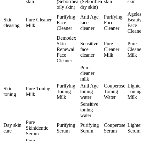
skin
(Seborrhea
(Seborrhea
skin
skin
oily skin)
dry skin)
Ageles
Purifying
Anti Age
Purifying
Skin
Pure Cleaner
Beaut
Face
face
Face
cleasing
Milk
Face
Cleaner
cleaner
Cleaner
Cleane
Demodex
Skin
Sensitive
Pure
Pure
Renewal
face
Cleaner
Cleane
Face
cleaner
Milk
Milk
Cleaner
Pure
cleaner
milk
Purifying
Anti Age
Couperose
Lighte
Skin
Pure Toning
Toning
toning
Toning
Tonin
toning
Milk
Milk
water
Water
Milk
Sensitive
toning
water
Pure
Day skin
Purifying
Purifying
Couperose
Lighte
Skinidentic
care
Serum
Serum
Serum
Serum
Serum
Pure