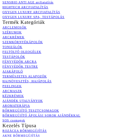
SENSBIO ANTI AGE arcfiatalítás
HIGHTECH ARCFIATALÍTÁS
OXYGEN LUXURY ARCFIATALÍTÁS
OXYGEN LUXURY SPA, TESTÁPOLÁS
Termék Kategóriák
ARCLEMOSÓK
SZÉRUMOK
ARCKRÉMEK
SZEMKÖRNYÉKÁPOLÓK
TONIZÁLÓK
FELTÖLTŐ OLEOGÉLEK
TESTÁPOLÓK
FÉNYVÉDŐK ARCRA
FÉNYVÉDŐK TESTRE
AJAKÁPOLÓ
TERMÉSZETES ALAPOZÓK
HAJNÖVESZTÉS, HAJÁPOLÁS
PEELINGEK
ARCMASZK
KÉZKRÉMEK
AJÁNDÉK UTALVÁNYOK
AROMATERÁPIA
BŐRMEGÚJÍTÓ TESZTCSOMAGOK
BŐRMEGÚJÍTÓ ÁPOLÁSI SOROK AJÁNDÉKKAL
SOS csomagok
Kezelés Típusa
ROZÁCEA BŐRMEGÚJÍTÁS
AKNE BŐRMEGÚJÍTÁS