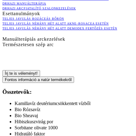
DRHAZI MANUÁLTERÁPIA
DRHAZI ARCFIATALÍTÓ SZALONKEZELÉSEK
Esettanulmányok
TELJES JAVULÁS ROZÁCEÁS BŐRÖN
TELJES JAVULÁS NÉHÁNY HÉT ALATT AKNE–ROSACEA ESETÉN
TELJES JAVULÁS NÉHÁNY HÉT ALATT DEMODEX FERTŐZÉS ESETÉN
Manuálterápiás arckezelések
Természetesen szép arc
Írj te is véleményt!
Fontos információ a natúr termékekről
Összetevők:
Kamillavíz deutériumcsökkentett vízből
Bio Rózsavíz
Bio Sheavaj
Hibiszkuszvirág por
Sorbitane olivate 1000
Hidratáló faktor