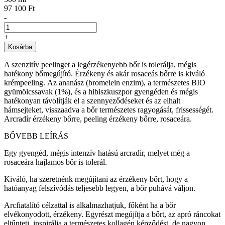
97 100 Ft
-
+
Kosárba
A szenzitív peelinget a legérzékenyebb bőr is tolerálja, mégis
hatékony bőmegújító. Érzékeny és akár rosaceás bőrre is kiváló
krémpeeling. Az ananász (bromelein enzim), a természetes BIO
gyümölcssavak (1%), és a hibiszkuszpor gyengéden és mégis
hatékonyan távolítják el a szennyeződéseket és az elhalt
hámsejteket, visszaadva a bőr természetes ragyogását, frissességét.
Arcradír érzékeny bőrre, peeling érzékeny bőrre, rosaceára.
BŐVEBB LEÍRÁS
Egy gyengéd, mégis intenzív hatású arcradír, melyet még a
rosaceára hajlamos bőr is tolerál.
Kiváló, ha szeretnénk megújítani az érzékeny bőrt, hogy a
hatóanyag felszívódás teljesebb legyen, a bőr puhává váljon.
Arcfiatalító célzattal is alkalmazhatjuk, főként ha a bőr
elvékonyodott, érzékeny. Egyrészt megújítja a bőrt, az apró ráncokat
eltűnteti, inspirálja a természetes kollagén képződést, de nagyon