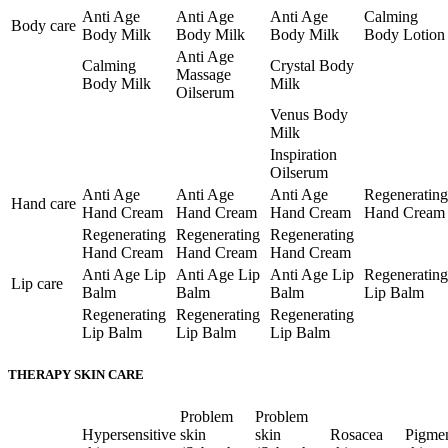
Anti Age
Anti Age
Anti Age
Calming
Body care
Body Milk
Body Milk
Body Milk
Body Lotion
Anti Age
Calming
Crystal Body
Massage
Body Milk
Milk
Oilserum
Venus Body
Milk
Inspiration
Oilserum
Anti Age
Anti Age
Anti Age
Regenerating
Hand care
Hand Cream
Hand Cream
Hand Cream
Hand Cream
Regenerating
Regenerating
Regenerating
Hand Cream
Hand Cream
Hand Cream
Anti Age Lip
Anti Age Lip
Anti Age Lip
Regenerating
Lip care
Balm
Balm
Balm
Lip Balm
Regenerating
Regenerating
Regenerating
Lip Balm
Lip Balm
Lip Balm
THERAPY SKIN CARE
Problem
Problem
Hypersensitive
skin
skin
Rosacea
Pigme