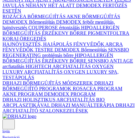
JAVULÁS NÉHÁNY HÉT ALATT DEMODEX FERTŐZÉS
ESETÉN
ROZÁCEA BŐRMEGÚJÍTÁS
AKNE BŐRMEGÚJÍTÁS
DEMODEX Bőrmegújítás
DEMODEX fejbőr megújítás,
hajnövesztés
COUPEROSE értonizálás
HIPOALLERGÉN
BŐRMEGÚJÍTÁS ÉRZÉKENY BŐRRE
PIGMENTFOLTRA
KORAI ÖREGEDÉS
HAJNÖVESZTÉS, HAJÁPOLÁS
FÉNYVÉDŐK ARCRA
FÉNYVÉDŐK TESTRE
DEMODEX Bőrmegújítás
SENSBIO
REGENERATING problémás bőrre
HIPOALLERGÉN
BŐRMEGÚJÍTÁS ÉRZÉKENY BŐRRE
SENSBIO ANTI AGE
arcfiatalítás
HIGHTECH ARCFIATALÍTÁS
OXYGEN
LUXURY ARCFIATALÍTÁS
OXYGEN LUXURY SPA,
TESTÁPOLÁS
DRHAZI BŐRMEGÚJÍTÁS MÓDSZEREK
DRHAZI
BŐRMEGÚJÍTÓ PROGRAMOK
ROSACEA PROGRAM
AKNE PROGRAM
DEMODEX PROGRAM
DRHAZI HOLISZTIKUS ARCFIATALÍTÁS BIO
ARCPLASZTIKÁVAL
DRHAZI MANUÁLTERÁPIA
DRHAZI
ARCFIATALÍTÓ SZALONKEZELÉSEK
login
Regisztráció