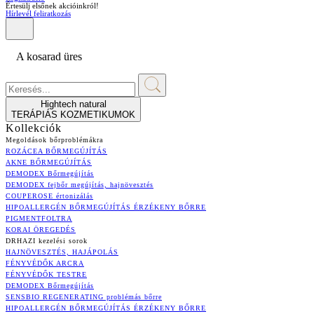
Értesülj elsőnek akcióinkról!
Hírlevél feliratkozás
A kosarad üres
Hightech natural
TERÁPIÁS KOZMETIKUMOK
Kollekciók
Megoldások bőrproblémákra
ROZÁCEA BŐRMEGÚJÍTÁS
AKNE BŐRMEGÚJÍTÁS
DEMODEX Bőrmegújítás
DEMODEX fejbőr megújítás, hajnövesztés
COUPEROSE értonizálás
HIPOALLERGÉN BŐRMEGÚJÍTÁS ÉRZÉKENY BŐRRE
PIGMENTFOLTRA
KORAI ÖREGEDÉS
DRHAZI kezelési sorok
HAJNÖVESZTÉS, HAJÁPOLÁS
FÉNYVÉDŐK ARCRA
FÉNYVÉDŐK TESTRE
DEMODEX Bőrmegújítás
SENSBIO REGENERATING problémás bőrre
HIPOALLERGÉN BŐRMEGÚJÍTÁS ÉRZÉKENY BŐRRE