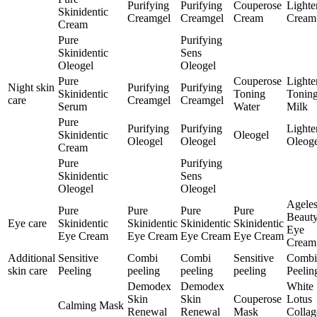
Purifying
Purifying
Couperose
Lighte
Skinidentic
Creamgel
Creamgel
Cream
Cream
Cream
Pure
Purifying
Skinidentic
Sens
Oleogel
Oleogel
Pure
Couperose
Lighte
Night skin
Purifying
Purifying
Skinidentic
Toning
Tonin
care
Creamgel
Creamgel
Serum
Water
Milk
Pure
Purifying
Purifying
Lighte
Skinidentic
Oleogel
Oleogel
Oleogel
Oleoge
Cream
Pure
Purifying
Skinidentic
Sens
Oleogel
Oleogel
Ageles
Pure
Pure
Pure
Pure
Beaut
Eye care
Skinidentic
Skinidentic
Skinidentic
Skinidentic
Eye
Eye Cream
Eye Cream
Eye Cream
Eye Cream
Cream
Additional
Sensitive
Combi
Combi
Sensitive
Combi
skin care
Peeling
peeling
peeling
peeling
Peelin
Demodex
Demodex
White
Skin
Skin
Couperose
Lotus
Calming Mask
Renewal
Renewal
Mask
Collag