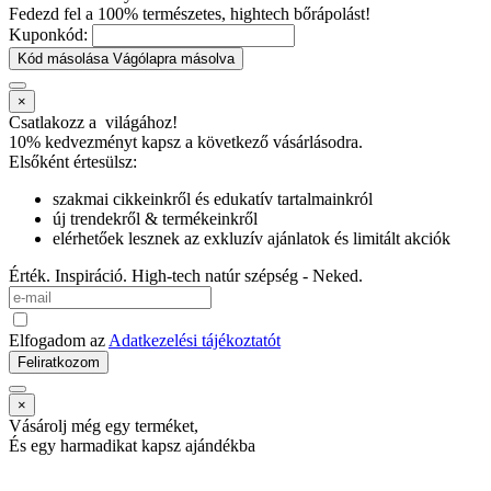
Fedezd fel a 100% természetes, hightech bőrápolást!
Kuponkód:
Kód másolása
Vágólapra másolva
×
Csatlakozz a
világához!
10% kedvezményt kapsz
a következő vásárlásodra.
Elsőként értesülsz:
szakmai cikkeinkről és edukatív tartalmainkról
új trendekről & termékeinkről
elérhetőek lesznek az exkluzív ajánlatok és limitált akciók
Érték. Inspiráció. High-tech natúr szépség - Neked.
Elfogadom az
Adatkezelési tájékoztatót
Feliratkozom
×
Vásárolj még egy terméket,
És egy harmadikat kapsz ajándékba