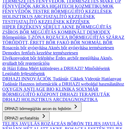
TERMÉSZETES FÉNYVÉDŐK
TERMÉSZETES MAKE UP
FÉNYVÉDŐK ARCRA
HIGHTECH KOZMETIKUMOK
FÉNYVÉDŐK TESTRE
BŐRMEGÚJÍTÓ KEZELÉSEK
HOLISZTIKUS ARCFIATALÍTÓ KEZELÉSEK
TESTFIATALÍTÓ KEZELÉSEK
KÉPZÉSEK
HIPER ÉRZÉKENY
SÉRÜLT
AKNE BŐRMEGÚJÍTÁS
ZSÍROS BŐR MEGÚJÍTÁS
KOMBINÁLT
DEMODEX
Bőrmegújítás
T-ZÓNA
ROZÁCEA BŐRMEGÚJÍTÁS
SZÁRAZ
TÖRŐDÖTT, ÉRETT BŐR
FAKÓ BŐR
NORMÁL BŐR
Rosaceás bőr gyógyítása
Aknés bőr gyógyítása természetesen
Demodex fertőzés kezelése természetesen
Elvékonyodott bőr felépítése
Érdes arcbőr megújítása
Aknés,
gyulladt bőr regenerációja
dr Házi Edina
Miért különleges a DRHAZI?
Minősítéseink
Legújabb fejlesztéseink
DRHAZI INNOVÁCIÓK
Tudástár, Cikkek
Videotár
Hatóanyag
Tudástár
Hasznos információk a DRHAZI weboldal használatához
OXYGEN ANTI AGE BIO KLINIKA
SOLYMÁR
BŐRMEGÚJÍTÓ KÖZPONT
DRHAZI TERAPEUTÁK
DRHAZI HOLISZTIKUS ARCDIAGNOSZTIKA
DRHAZI bőrmegújítás arcon és fejbőrön
DRHAZI arcfiatalítás
TELJES JAVULÁS ROZÁCEÁS BŐRÖN
TELJES JAVULÁS
NÉHÁNY HÉT ALATT AKNE–ROSACEA ESETÉN
TELJES