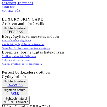
TÖRŐDÖTT, ÉRETT BŐR
FAKÓ BŐR
NORMÁL BŐR
LUXURY SKIN CARE
Arckrém ami bőrré válik
Hightech natural
TERÁPIÁK
Bőrgyógyítás természetes módon
Rosaceás bőr gyógyítása
Aknés bőr gyógyítása természetesen
Demodex fertőzés kezelése természetesen
Bőrépítés, bőrmegújítás hatékonyan
Elvékonyodott bőr felépítése
Érdes arcbőr megújítása
Aknés, gyulladt bőr regenerációja
Perfect bőrkezelések otthon
Gyönyörű bőr
Hightech natural
ROZÁCEA
Hightech natural
AKNE
Hightech natural
MIÉRT DRHAZI?
Miért válaszd a DRHAZI-t?