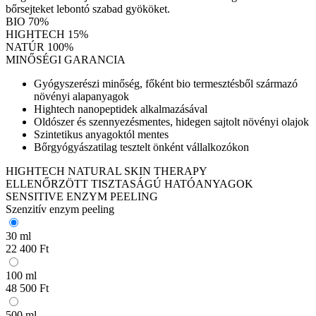
bőrsejteket lebontó szabad gyököket.
BIO 70%
HIGHTECH 15%
NATÚR 100%
MINŐSÉGI GARANCIA
Gyógyszerészi minőség, főként bio termesztésből származó
növényi alapanyagok
Hightech nanopeptidek alkalmazásával
Oldószer és szennyezésmentes, hidegen sajtolt növényi olajok
Szintetikus anyagoktól mentes
Bőrgyógyászatilag tesztelt önként vállalkozókon
HIGHTECH NATURAL SKIN THERAPY
ELLENŐRZÖTT TISZTASÁGÚ HATÓANYAGOK
SENSITIVE ENZYM PEELING
Szenzitív enzym peeling
30 ml
22 400 Ft
100 ml
48 500 Ft
500 ml