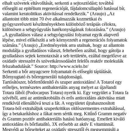
elhalt szövetek eltávolítását, serkenti a sejtosztódást; továbbá
elősegíti az epitélium regenerációját, fájdalomcsillapító hatással bír,
valamint keratolitikus aktivitással rendelkezik.” (Araujo) „Az
allantoint több mint 70 éve alkalmazzák kozmetikai és
gyógyszerészeti készítményekben különböző terápiás célokra,
különösen a sebgyógyulás hatékonyságának fokozására.” (Araujo)
„A gyulladásos válasz a sebgyógyulási folyamat egyik alapvető
lépése, mivel előkészíti a seb környezetét a regenerációs folyamatok
számára.” (Araujo) „Eredményeink arra utalnak, hogy az allantoin
modulálja a gyulladásos választ, feltehetően azáltal, hogy gátolja a
gyulladásos sejtek kemotaxisát a seb területén, ezáltal megelőzve az
oxidatív stresszért és szövetkárosodásért felelős reaktív molekulák
felszabadulását.” Source: http://www.scielo.br/
Serkenti a bőr anyagcsere folyamatait és elősegíti táplálását.
Bőrnyugtató és bőrregeneráló tulajdonságú.
Tartósítószer, bőrfertőtlenítő és szuper antioxidáns! A Totarol egy
erőteljes, természetes antibakteriális anyag melyet az újzélandi
Totara fából (Podocarpus Totara) nyerik ki. Egy vegyület a Totara fa
szívéből, ami az antimikrobiális és erős antioxidáns aktivitása miatt
rendkívül ellenállóvá teszi a fát. A vegyületet újrahasznosított
Totara-ból extraháljuk szuperkritikus oldószermentes extrahálással,
így a betakarításhoz a fákat nem sértik meg. Kitűnő Gramm negatív
és Gramm pozitív antibakteriális hatású hatóanyag. Emellett kiváló
antioxidáns és bőrfiatalító, 3X erősebb az aktív E vitaminnál.
Megvédi az bőrsejteket az oxidatív stressztől és megsemmisíti a