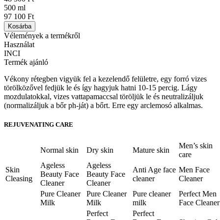
500 ml
97 100 Ft
Kosárba
Vélemények a termékről
Használat
INCI
Termék ajánló
Vékony rétegben vigyük fel a kezelendő felületre, egy forró vizes
törölközővel fedjük le és így hagyjuk hatni 10-15 percig. Lágy
mozdulatokkal, vizes vattapamaccsal töröljük le és neutralizáljuk
(normalizáljuk a bőr ph-ját) a bőrt. Erre egy arclemosó alkalmas.
REJUVENATING CARE
Men’s skin
Normal skin
Dry skin
Mature skin
care
Ageless
Ageless
Skin
Anti Age face
Men Face
Beauty Face
Beauty Face
Cleasing
cleaner
Cleaner
Cleaner
Cleaner
Pure Cleaner
Pure Cleaner
Pure cleaner
Perfect Men
Milk
Milk
milk
Face Cleaner
Perfect
Perfect