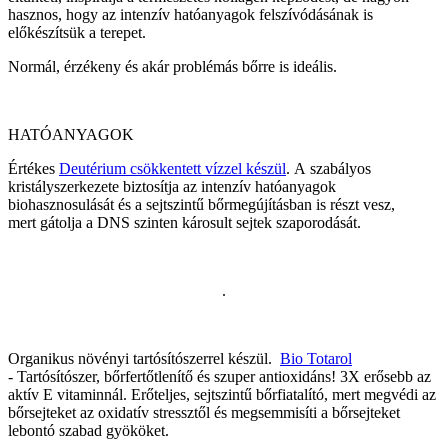
hasznos, hogy az intenzív hatóanyagok felszívódásának is
előkészítsük a terepet.
Normál, érzékeny és akár problémás bőrre is ideális.
HATÓANYAGOK
Értékes
Deutérium csökkentett vízzel készül
. A szabályos
kristályszerkezete biztosítja az intenzív hatóanyagok
biohasznosulását és a sejtszintű bőrmegújításban is részt vesz,
mert gátolja a DNS szinten károsult sejtek szaporodását.
.
Organikus növényi tartósítószerrel készül.
Bio Totarol
- Tartósítószer, bőrfertőtlenítő és szuper antioxidáns! 3X erősebb az
aktív E vitaminnál. Erőteljes, sejtszintű bőrfiatalító, mert megvédi az
bőrsejteket az oxidatív stressztől és megsemmisíti a bőrsejteket
lebontó szabad gyököket.