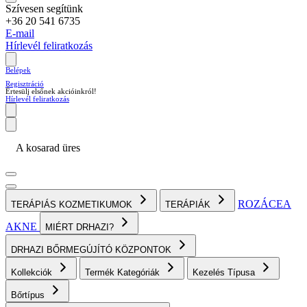
Szívesen segítünk
+36 20 541 6735
E-mail
Hírlevél feliratkozás
Belépek
Regisztráció
Értesülj elsőnek akcióinkról!
Hírlevél feliratkozás
A kosarad üres
ROZÁCEA
TERÁPIÁS KOZMETIKUMOK
TERÁPIÁK
AKNE
MIÉRT DRHAZI?
DRHAZI BŐRMEGÚJÍTÓ KÖZPONTOK
Kollekciók
Termék Kategóriák
Kezelés Típusa
Bőrtípus