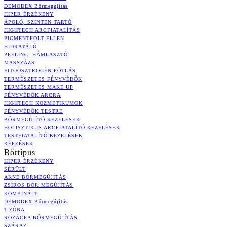
DEMODEX Bőrmegújítás
HIPER ÉRZÉKENY
ÁPOLÓ, SZINTEN TARTÓ
HIGHTECH ARCFIATALÍTÁS
PIGMENTFOLT ELLEN
HIDRATÁLÓ
PEELING, HÁMLASZTÓ
MASSZÁZS
FITOÖSZTROGÉN PÓTLÁS
TERMÉSZETES FÉNYVÉDŐK
TERMÉSZETES MAKE UP
FÉNYVÉDŐK ARCRA
HIGHTECH KOZMETIKUMOK
FÉNYVÉDŐK TESTRE
BŐRMEGÚJÍTÓ KEZELÉSEK
HOLISZTIKUS ARCFIATALÍTÓ KEZELÉSEK
TESTFIATALÍTÓ KEZELÉSEK
KÉPZÉSEK
Bőrtípus
HIPER ÉRZÉKENY
SÉRÜLT
AKNE BŐRMEGÚJÍTÁS
ZSÍROS BŐR MEGÚJÍTÁS
KOMBINÁLT
DEMODEX Bőrmegújítás
T-ZÓNA
ROZÁCEA BŐRMEGÚJÍTÁS
SZÁRAZ