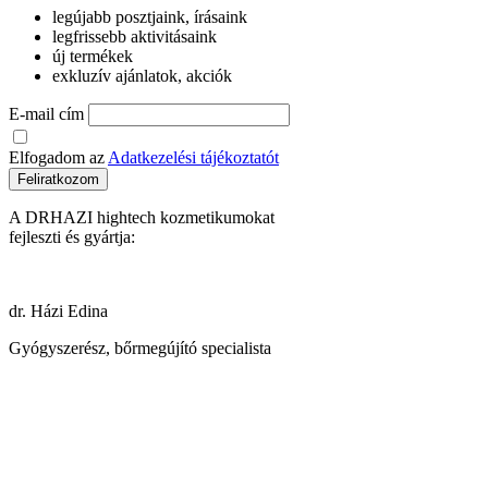
legújabb posztjaink, írásaink
legfrissebb aktivitásaink
új termékek
exkluzív ajánlatok, akciók
E-mail cím
Elfogadom az
Adatkezelési tájékoztatót
Feliratkozom
A DRHAZI hightech kozmetikumokat
fejleszti és gyártja:
dr. Házi Edina
Gyógyszerész, bőrmegújító specialista