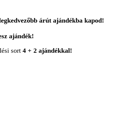
 legkedvezőbb árút ajándékba kapod!
esz ajándék!
lési sort
4 + 2 ajándékkal!