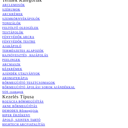
Termék Kategóriák
ARCLEMOSÓK
SZÉRUMOK
ARCKRÉMEK
SZEMKÖRNYÉKÁPOLÓK
TONIZÁLÓK
FELTÖLTŐ OLEOGÉLEK
TESTÁPOLÓK
FÉNYVÉDŐK ARCRA
FÉNYVÉDŐK TESTRE
AJAKÁPOLÓ
TERMÉSZETES ALAPOZÓK
HAJNÖVESZTÉS, HAJÁPOLÁS
PEELINGEK
ARCMASZK
KÉZKRÉMEK
AJÁNDÉK UTALVÁNYOK
AROMATERÁPIA
BŐRMEGÚJÍTÓ TESZTCSOMAGOK
BŐRMEGÚJÍTÓ ÁPOLÁSI SOROK AJÁNDÉKKAL
SOS csomagok
Kezelés Típusa
ROZÁCEA BŐRMEGÚJÍTÁS
AKNE BŐRMEGÚJÍTÁS
DEMODEX Bőrmegújítás
HIPER ÉRZÉKENY
ÁPOLÓ, SZINTEN TARTÓ
HIGHTECH ARCFIATALÍTÁS