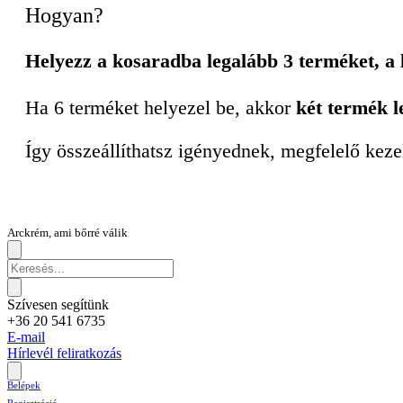
Hogyan?
Helyezz a kosaradba legalább 3 terméket, a
Ha 6 terméket helyezel be, akkor
két termék l
Így összeállíthatsz igényednek, megfelelő keze
Arckrém, ami bőrré válik
Szívesen segítünk
+36 20 541 6735
E-mail
Hírlevél feliratkozás
Belépek