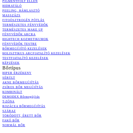
PIGMENTFOLT ELLEN
HIDRATÁLÓ
PEELING, HÁMLASZTÓ
MASSZÁZS
FITOÖSZTROGÉN PÓTLÁS
TERMÉSZETES FÉNYVÉDŐK
TERMÉSZETES MAKE UP
FÉNYVÉDŐK ARCRA
HIGHTECH KOZMETIKUMOK
FÉNYVÉDŐK TESTRE
BŐRMEGÚJÍTÓ KEZELÉSEK
HOLISZTIKUS ARCFIATALÍTÓ KEZELÉSEK
TESTFIATALÍTÓ KEZELÉSEK
KÉPZÉSEK
Bőrtípus
HIPER ÉRZÉKENY
SÉRÜLT
AKNE BŐRMEGÚJÍTÁS
ZSÍROS BŐR MEGÚJÍTÁS
KOMBINÁLT
DEMODEX Bőrmegújítás
T-ZÓNA
ROZÁCEA BŐRMEGÚJÍTÁS
SZÁRAZ
TÖRŐDÖTT, ÉRETT BŐR
FAKÓ BŐR
NORMÁL BŐR