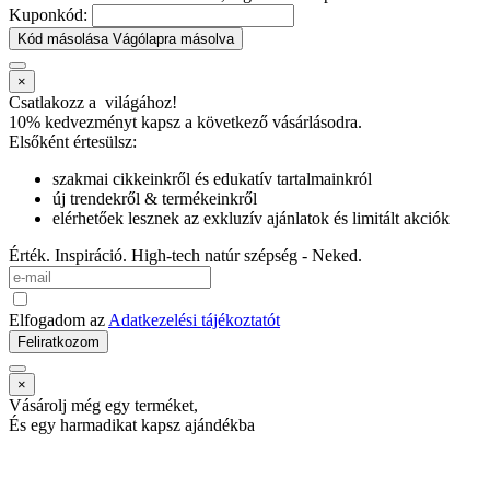
Kuponkód:
Kód másolása
Vágólapra másolva
×
Csatlakozz a
világához!
10% kedvezményt kapsz
a következő vásárlásodra.
Elsőként értesülsz:
szakmai cikkeinkről és edukatív tartalmainkról
új trendekről & termékeinkről
elérhetőek lesznek az exkluzív ajánlatok és limitált akciók
Érték. Inspiráció. High-tech natúr szépség - Neked.
Elfogadom az
Adatkezelési tájékoztatót
Feliratkozom
×
Vásárolj még egy terméket,
És egy harmadikat kapsz ajándékba