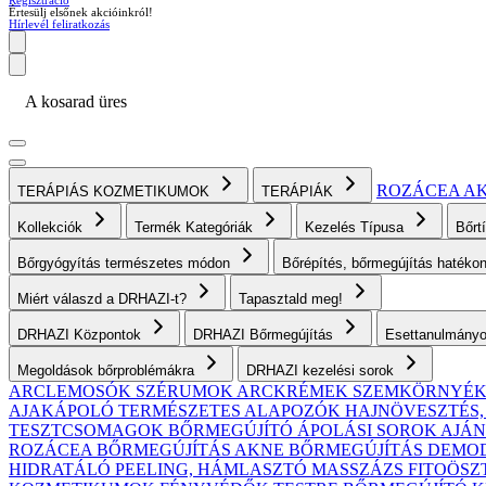
Regisztráció
Értesülj elsőnek akcióinkról!
Hírlevél feliratkozás
A kosarad üres
ROZÁCEA
A
TERÁPIÁS KOZMETIKUMOK
TERÁPIÁK
Kollekciók
Termék Kategóriák
Kezelés Típusa
Bőrt
Bőrgyógyítás természetes módon
Bőrépítés, bőrmegújítás haték
Miért válaszd a DRHAZI-t?
Tapasztald meg!
DRHAZI Központok
DRHAZI Bőrmegújítás
Esettanulmány
Megoldások bőrproblémákra
DRHAZI kezelési sorok
ARCLEMOSÓK
SZÉRUMOK
ARCKRÉMEK
SZEMKÖRNYÉ
AJAKÁPOLÓ
TERMÉSZETES ALAPOZÓK
HAJNÖVESZTÉS
TESZTCSOMAGOK
BŐRMEGÚJÍTÓ ÁPOLÁSI SOROK AJ
ROZÁCEA BŐRMEGÚJÍTÁS
AKNE BŐRMEGÚJÍTÁS
DEMODE
HIDRATÁLÓ
PEELING, HÁMLASZTÓ
MASSZÁZS
FITOÖSZ