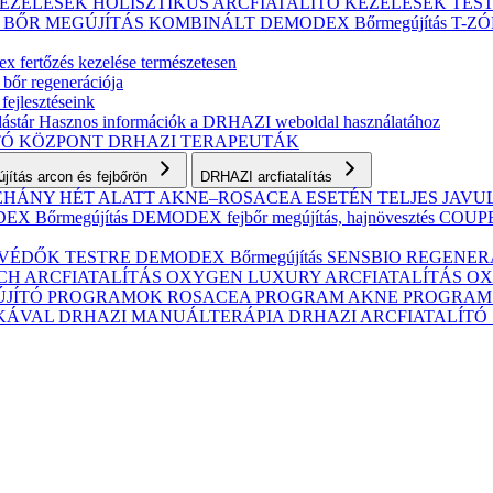
KEZELÉSEK
HOLISZTIKUS ARCFIATALÍTÓ KEZELÉSEK
TES
S BŐR MEGÚJÍTÁS
KOMBINÁLT
DEMODEX Bőrmegújítás
T-Z
 fertőzés kezelése természetesen
 bőr regenerációja
fejlesztéseink
ástár
Hasznos információk a DRHAZI weboldal használatához
TÓ KÖZPONT
DRHAZI TERAPEUTÁK
ítás arcon és fejbőrön
DRHAZI arcfiatalítás
NÉHÁNY HÉT ALATT AKNE–ROSACEA ESETÉN
TELJES JAV
X Bőrmegújítás
DEMODEX fejbőr megújítás, hajnövesztés
COUPER
VÉDŐK TESTRE
DEMODEX Bőrmegújítás
SENSBIO REGENERAT
CH ARCFIATALÍTÁS
OXYGEN LUXURY ARCFIATALÍTÁS
OX
ÚJÍTÓ PROGRAMOK
ROSACEA PROGRAM
AKNE PROGRA
IKÁVAL
DRHAZI MANUÁLTERÁPIA
DRHAZI ARCFIATALÍT