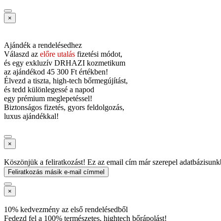
×
Ajándék a rendelésedhez
Válaszd az
előre utalás
fizetési módot,
és
egy exkluzív DRHAZI kozmetikum
az ajándékod
45 300 Ft értékben!
Élvezd a tiszta, high-tech bőrmegújítást,
és tedd különlegessé a napod
egy prémium meglepetéssel!
Biztonságos fizetés, gyors feldolgozás,
luxus ajándékkal!
×
Köszönjük a feliratkozást! Ez az email cím már szerepel adatbázisunk
Feliratkozás másik e-mail címmel
×
10% kedvezmény az első rendelésedből
Fedezd fel a 100% természetes, hightech bőrápolást!