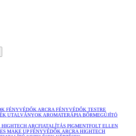
ÓK
FÉNYVÉDŐK ARCRA
FÉNYVÉDŐK TESTRE
ÉK UTALVÁNYOK
AROMATERÁPIA
BŐRMEGÚJÍTÓ
Ó
HIGHTECH ARCFIATALÍTÁS
PIGMENTFOLT ELLEN
ES MAKE UP
FÉNYVÉDŐK ARCRA
HIGHTECH