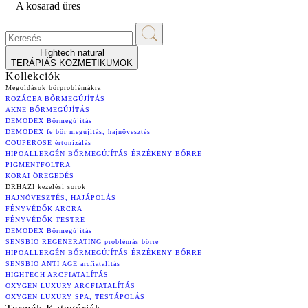
A kosarad üres
Hightech natural
TERÁPIÁS KOZMETIKUMOK
Kollekciók
Megoldások bőrproblémákra
ROZÁCEA BŐRMEGÚJÍTÁS
AKNE BŐRMEGÚJÍTÁS
DEMODEX Bőrmegújítás
DEMODEX fejbőr megújítás, hajnövesztés
COUPEROSE értonizálás
HIPOALLERGÉN BŐRMEGÚJÍTÁS ÉRZÉKENY BŐRRE
PIGMENTFOLTRA
KORAI ÖREGEDÉS
DRHAZI kezelési sorok
HAJNÖVESZTÉS, HAJÁPOLÁS
FÉNYVÉDŐK ARCRA
FÉNYVÉDŐK TESTRE
DEMODEX Bőrmegújítás
SENSBIO REGENERATING problémás bőrre
HIPOALLERGÉN BŐRMEGÚJÍTÁS ÉRZÉKENY BŐRRE
SENSBIO ANTI AGE arcfiatalítás
HIGHTECH ARCFIATALÍTÁS
OXYGEN LUXURY ARCFIATALÍTÁS
OXYGEN LUXURY SPA, TESTÁPOLÁS