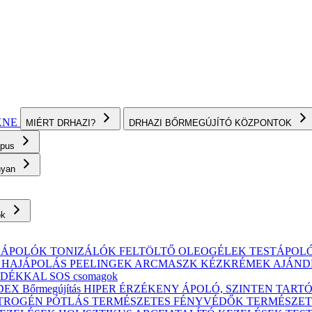
KNE
MIÉRT DRHAZI?
DRHAZI BŐRMEGÚJÍTÓ KÖZPONTOK
ípus
onyan
ok
KÁPOLÓK
TONIZÁLÓK
FELTÖLTŐ OLEOGÉLEK
TESTÁPOL
, HAJÁPOLÁS
PEELINGEK
ARCMASZK
KÉZKRÉMEK
AJÁND
ÁNDÉKKAL
SOS csomagok
X Bőrmegújítás
HIPER ÉRZÉKENY
ÁPOLÓ, SZINTEN TART
TROGÉN PÓTLÁS
TERMÉSZETES FÉNYVÉDŐK
TERMÉSZET