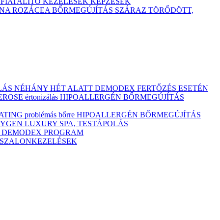
TFIATALÍTÓ KEZELÉSEK
KÉPZÉSEK
ÓNA
ROZÁCEA BŐRMEGÚJÍTÁS
SZÁRAZ
TÖRŐDÖTT,
ULÁS NÉHÁNY HÉT ALATT DEMODEX FERTŐZÉS ESETÉN
OSE értonizálás
HIPOALLERGÉN BŐRMEGÚJÍTÁS
ING problémás bőrre
HIPOALLERGÉN BŐRMEGÚJÍTÁS
YGEN LUXURY SPA, TESTÁPOLÁS
M
DEMODEX PROGRAM
Ó SZALONKEZELÉSEK