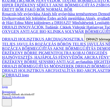
KOZMETIKUMOK
FÉNYVÉDŐK TESTRE
BŐRMEGÚJÍTÓ 
HIPER ÉRZÉKENY
SÉRÜLT
AKNE BŐRMEGÚJÍTÁS
ZSÍRO
ÉRETT BŐR
FAKÓ BŐR
NORMÁL BŐR
Rosaceás bőr gyógyítása
Aknés bőr gyógyítása természetesen
Demodex
Elvékonyodott bőr felépítése
Érdes arcbőr megújítása
Aknés, gyulladt
dr Házi Edina
Miért különleges a DRHAZI?
Minősítéseink
Legújabb 
DRHAZI INNOVÁCIÓK
Tudástár, Cikkek
Videotár
Hatóanyag Tud
OXYGEN ANTI AGE BIO KLINIKA
SOLYMÁR BŐRMEGÚJÍ
DRHAZI HOLISZTIKUS ARCDIAGNOSZTIKA
DRHAZI bőrmegúj
TELJES JAVULÁS ROZÁCEÁS BŐRÖN
TELJES JAVULÁS 
ROZÁCEA BŐRMEGÚJÍTÁS
AKNE BŐRMEGÚJÍTÁS
DEMODE
ÉRZÉKENY BŐRRE
PIGMENTFOLTRA
KORAI ÖREGEDÉS
HAJNÖVESZTÉS, HAJÁPOLÁS
FÉNYVÉDŐK ARCRA
FÉNY
ÉRZÉKENY BŐRRE
SENSBIO ANTI AGE arcfiatalítás
HIGHTE
DRHAZI BŐRMEGÚJÍTÁS MÓDSZEREK
DRHAZI BŐRMEG
DRHAZI HOLISZTIKUS ARCFIATALÍTÁS BIO ARCPLASZT
login
Regisztráció
Értesülj elsőnek akcióinkról!
Hírlevél feliratkozás