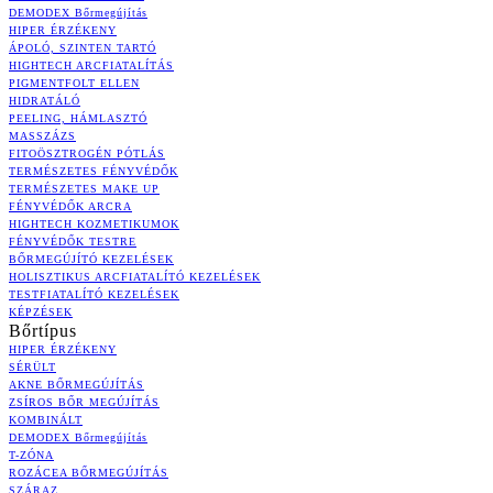
DEMODEX Bőrmegújítás
HIPER ÉRZÉKENY
ÁPOLÓ, SZINTEN TARTÓ
HIGHTECH ARCFIATALÍTÁS
PIGMENTFOLT ELLEN
HIDRATÁLÓ
PEELING, HÁMLASZTÓ
MASSZÁZS
FITOÖSZTROGÉN PÓTLÁS
TERMÉSZETES FÉNYVÉDŐK
TERMÉSZETES MAKE UP
FÉNYVÉDŐK ARCRA
HIGHTECH KOZMETIKUMOK
FÉNYVÉDŐK TESTRE
BŐRMEGÚJÍTÓ KEZELÉSEK
HOLISZTIKUS ARCFIATALÍTÓ KEZELÉSEK
TESTFIATALÍTÓ KEZELÉSEK
KÉPZÉSEK
Bőrtípus
HIPER ÉRZÉKENY
SÉRÜLT
AKNE BŐRMEGÚJÍTÁS
ZSÍROS BŐR MEGÚJÍTÁS
KOMBINÁLT
DEMODEX Bőrmegújítás
T-ZÓNA
ROZÁCEA BŐRMEGÚJÍTÁS
SZÁRAZ