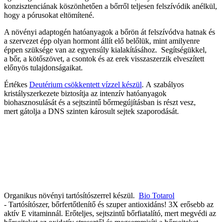
konzisztenciának köszönhetően a bőrről teljesen felszívódik anélkül,
hogy a pórusokat eltömítené.
A növényi adaptogén hatóanyagok a bőrön át felszívódva hatnak és
a szervezet épp olyan hormont állít elő belőlük, mint amilyenre
éppen szüksége van az egyensúly kialakításához. Segítségükkel,
a bőr, a kötőszövet, a csontok és az erek visszaszerzik elveszített
előnyös tulajdonságaikat.
Értékes
Deutérium csökkentett vízzel készül
. A szabályos
kristályszerkezete biztosítja az intenzív hatóanyagok
biohasznosulását és a sejtszintű bőrmegújításban is részt vesz,
mert gátolja a DNS szinten károsult sejtek szaporodását.
Organikus növényi tartósítószerrel készül.
Bio Totarol
- Tartósítószer, bőrfertőtlenítő és szuper antioxidáns! 3X erősebb az
aktív E vitaminnál. Erőteljes, sejtszintű bőrfiatalító, mert megvédi az