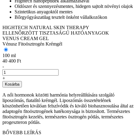
Hightech nanopeptidek alkalmazásával
Oldószer és szennyezésmentes, hidegen sajtolt növényi olajok
Szintetikus anyagoktól mentes
Bőrgyógyászatilag tesztelt önként vállalkozókon
HIGHTECH NATURAL SKIN THERAPY
ELLENŐRZÖTT TISZTASÁGÚ HATÓANYAGOK
VENUS CREAM GEL
Vénusz Fitoösztrogén Krémgél
100 ml
40 400 Ft
-
+
Kosárba
A női hormonok közötti harmónia helyreállítására szolgáló
liposzómás, fiatalító krémgél. Liposzómás összetételének
köszönhetően kiválóan felszívódik és kiváló biohasznosulása által az
adaptogén fitoösztrogének hatékonysága is biztosított.
Természetes
fitoösztrogén kezelés, természetes ösztrogén pótlás, természetes
progeszteron pótlás.
BŐVEBB LEÍRÁS