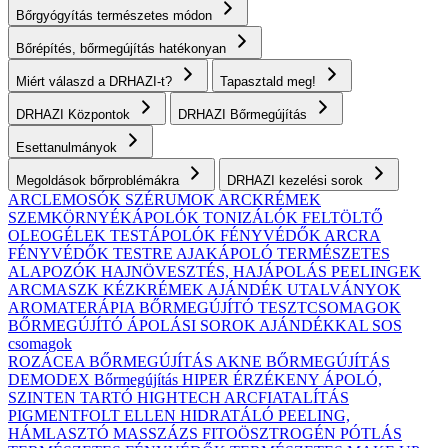
Bőrgyógyítás természetes módon
Bőrépítés, bőrmegújítás hatékonyan
Miért válaszd a DRHAZI-t?
Tapasztald meg!
DRHAZI Központok
DRHAZI Bőrmegújítás
Esettanulmányok
Megoldások bőrproblémákra
DRHAZI kezelési sorok
ARCLEMOSÓK
SZÉRUMOK
ARCKRÉMEK
SZEMKÖRNYÉKÁPOLÓK
TONIZÁLÓK
FELTÖLTŐ
OLEOGÉLEK
TESTÁPOLÓK
FÉNYVÉDŐK ARCRA
FÉNYVÉDŐK TESTRE
AJAKÁPOLÓ
TERMÉSZETES
ALAPOZÓK
HAJNÖVESZTÉS, HAJÁPOLÁS
PEELINGEK
ARCMASZK
KÉZKRÉMEK
AJÁNDÉK UTALVÁNYOK
AROMATERÁPIA
BŐRMEGÚJÍTÓ TESZTCSOMAGOK
BŐRMEGÚJÍTÓ ÁPOLÁSI SOROK AJÁNDÉKKAL
SOS
csomagok
ROZÁCEA BŐRMEGÚJÍTÁS
AKNE BŐRMEGÚJÍTÁS
DEMODEX Bőrmegújítás
HIPER ÉRZÉKENY
ÁPOLÓ,
SZINTEN TARTÓ
HIGHTECH ARCFIATALÍTÁS
PIGMENTFOLT ELLEN
HIDRATÁLÓ
PEELING,
HÁMLASZTÓ
MASSZÁZS
FITOÖSZTROGÉN PÓTLÁS