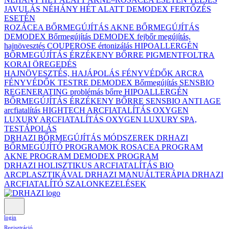
JAVULÁS NÉHÁNY HÉT ALATT DEMODEX FERTŐZÉS
ESETÉN
ROZÁCEA BŐRMEGÚJÍTÁS
AKNE BŐRMEGÚJÍTÁS
DEMODEX Bőrmegújítás
DEMODEX fejbőr megújítás,
hajnövesztés
COUPEROSE értonizálás
HIPOALLERGÉN
BŐRMEGÚJÍTÁS ÉRZÉKENY BŐRRE
PIGMENTFOLTRA
KORAI ÖREGEDÉS
HAJNÖVESZTÉS, HAJÁPOLÁS
FÉNYVÉDŐK ARCRA
FÉNYVÉDŐK TESTRE
DEMODEX Bőrmegújítás
SENSBIO
REGENERATING problémás bőrre
HIPOALLERGÉN
BŐRMEGÚJÍTÁS ÉRZÉKENY BŐRRE
SENSBIO ANTI AGE
arcfiatalítás
HIGHTECH ARCFIATALÍTÁS
OXYGEN
LUXURY ARCFIATALÍTÁS
OXYGEN LUXURY SPA,
TESTÁPOLÁS
DRHAZI BŐRMEGÚJÍTÁS MÓDSZEREK
DRHAZI
BŐRMEGÚJÍTÓ PROGRAMOK
ROSACEA PROGRAM
AKNE PROGRAM
DEMODEX PROGRAM
DRHAZI HOLISZTIKUS ARCFIATALÍTÁS BIO
ARCPLASZTIKÁVAL
DRHAZI MANUÁLTERÁPIA
DRHAZI
ARCFIATALÍTÓ SZALONKEZELÉSEK
login
Regisztráció