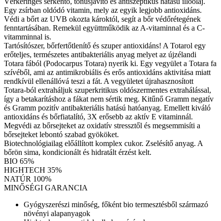
Vérkeringés serkentő, tonusjavító és antiszeptikus hatású illóolaj.
Egy zsírban oldódó vitamin, mely az egyik legjobb antioxidáns.
Védi a bőrt az UVB okozta károktól, segít a bőr védőrétegének
fenntartásában. Remekül együttműködik az A-vitaminnal és a C-
vitamminnal is.
Tartósítószer, bőrfertőtlenítő és szuper antioxidáns! A Totarol egy
erőteljes, természetes antibakteriális anyag melyet az újzélandi
Totara fából (Podocarpus Totara) nyerik ki. Egy vegyület a Totara fa
szívéből, ami az antimikrobiális és erős antioxidáns aktivitása miatt
rendkívül ellenállóvá teszi a fát. A vegyületet újrahasznosított
Totara-ból extraháljuk szuperkritikus oldószermentes extrahálással,
így a betakarításhoz a fákat nem sértik meg. Kitűnő Gramm negatív
és Gramm pozitív antibakteriális hatású hatóanyag. Emellett kiváló
antioxidáns és bőrfiatalító, 3X erősebb az aktív E vitaminnál.
Megvédi az bőrsejteket az oxidatív stressztől és megsemmisíti a
bőrsejteket lebontó szabad gyököket.
Biotechnológiailag előállított komplex cukor. Zselésítő anyag. A
bőrön sima, kondicionált és hidratált érzést kelt.
BIO 65%
HIGHTECH 35%
NATÚR 100%
MINŐSÉGI GARANCIA
Gyógyszerészi minőség, főként bio termesztésből származó
növényi alapanyagok