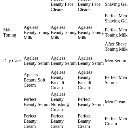
Beauty Face
Beauty Face
Shaving Gel
Cleaner
Cleaner
Perfect Men
Shaving Gel
Ageless
Ageless
Ageless
Skin
Perfect Men
BeautyToning
BeautyToning
BeautyToning
Toning
Toning Milk
Milk
Milk
Milk
After Shave
Toning Milk
Ageless
Ageless
Ageless
Day Care
Men Serum
Beauty Serum
Beauty Serum
Beauty Serum
Ageless
Ageless
Ageless
Beauty
Beauty
Perfect Men
Beauty Soft
Facelift
Facelift
Serum
Cream
Cream
Cream
Ageless
Perfect
Beauty
Perfect
Men Cream
Beauty Serum
Nurishing
Beauty Serum
Cream
Perfect
Perfect
Perfect
Perfect Men
Beauty
Beauty
Beauty
Cream
Cream
Cream
Cream