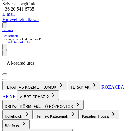
Szívesen segítünk
+36 20 541 6735
E-mail
Hírlevél feliratkozás
Belépek
Regisztráció
Értesülj elsőnek akcióinkról!
Hírlevél feliratkozás
A kosarad üres
ROZÁCEA
TERÁPIÁS KOZMETIKUMOK
TERÁPIÁK
AKNE
MIÉRT DRHAZI?
DRHAZI BŐRMEGÚJÍTÓ KÖZPONTOK
Kollekciók
Termék Kategóriák
Kezelés Típusa
Bőrtípus