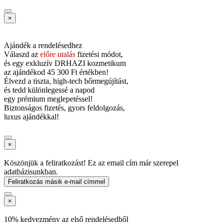
×
Ajándék a rendelésedhez
Válaszd az
előre utalás
fizetési módot,
és
egy exkluzív DRHAZI kozmetikum
az ajándékod
45 300 Ft értékben!
Élvezd a tiszta, high-tech bőrmegújítást,
és tedd különlegessé a napod
egy prémium meglepetéssel!
Biztonságos fizetés, gyors feldolgozás,
luxus ajándékkal!
×
Köszönjük a feliratkozást! Ez az email cím már szerepel
adatbázisunkban.
Feliratkozás másik e-mail címmel
×
10% kedvezmény az első rendelésedből