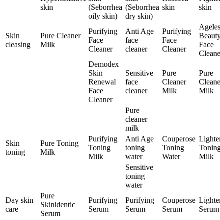
skin
(Seborrhea
(Seborrhea
skin
skin
oily skin)
dry skin)
Ageles
Purifying
Anti Age
Purifying
Skin
Pure Cleaner
Beaut
Face
face
Face
cleasing
Milk
Face
Cleaner
cleaner
Cleaner
Cleane
Demodex
Skin
Sensitive
Pure
Pure
Renewal
face
Cleaner
Cleane
Face
cleaner
Milk
Milk
Cleaner
Pure
cleaner
milk
Purifying
Anti Age
Couperose
Lighte
Skin
Pure Toning
Toning
toning
Toning
Tonin
toning
Milk
Milk
water
Water
Milk
Sensitive
toning
water
Pure
Day skin
Purifying
Purifying
Couperose
Lighte
Skinidentic
care
Serum
Serum
Serum
Serum
Serum