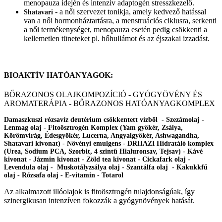
menopauza idején és intenzív adaptogén stresszkezelő.
- a női szervezet tonikja, amely kedvező hatással
Shatavari
van a női hormonháztartásra, a menstruációs ciklusra, serkenti
a női termékenységet, menopauza esetén pedig csökkenti a
kellemetlen tüneteket pl. hőhullámot és az éjszakai izzadást.
BIOAKTÍV HATÓANYAGOK:
BŐRAZONOS OLAJKOMPOZÍCIÓ - GYÓGYÖVÉNY ÉS
AROMATERÁPIA - BŐRAZONOS HATÓANYAGKOMPLEX
Damaszkuszi rózsavíz deutérium csökkentett vízből - Szezámolaj -
Lenmag olaj - Fitoösztrogén Komplex (Yam gyökér, Zsálya,
Körömvirág, Édesgyökér, Lucerna, Angyalgyökér, Ashwagandha,
Shatavari kivonat) - Növényi emulgens - DRHAZI Hidratáló komplex
(Urea, Sodium PCA, Szorbit, 4 szintű Hialuronsav, Tejsav) - Kávé
kivonat - Jázmin kivonat - Zöld tea kivonat - Cickafark olaj -
Levendula olaj - Muskotályzsálya olaj - Szantálfa olaj - Kakukkfű
olaj - Rózsafa olaj - E-vitamin - Totarol
Az alkalmazott illóolajok is fitoösztrogén tulajdonságúak, így
szinergikusan intenzíven fokozzák a gyógynövények hatását.