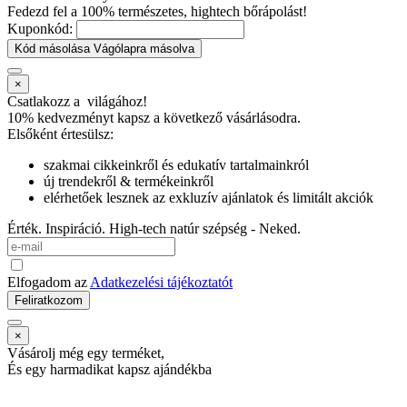
Fedezd fel a 100% természetes, hightech bőrápolást!
Kuponkód:
Kód másolása
Vágólapra másolva
×
Csatlakozz a
világához!
10% kedvezményt kapsz
a következő vásárlásodra.
Elsőként értesülsz:
szakmai cikkeinkről és edukatív tartalmainkról
új trendekről & termékeinkről
elérhetőek lesznek az exkluzív ajánlatok és limitált akciók
Érték. Inspiráció. High-tech natúr szépség - Neked.
Elfogadom az
Adatkezelési tájékoztatót
Feliratkozom
×
Vásárolj még egy terméket,
És egy harmadikat kapsz ajándékba