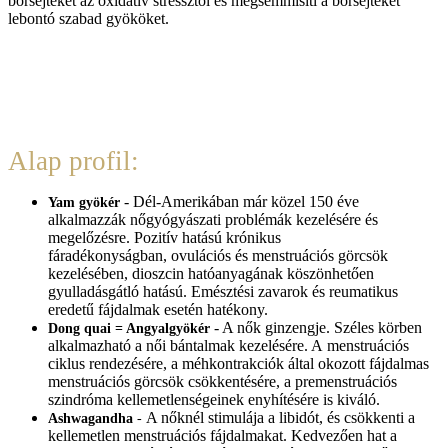
bőrsejteket az oxidatív stressztől és megsemmisíti a bőrsejteket
lebontó szabad gyököket.
Alap profil:
- Dél-Amerikában már közel 150 éve
Yam gyökér
alkalmazzák nőgyógyászati problémák kezelésére és
megelőzésre. Pozitív hatású krónikus
fáradékonyságban, ovulációs és menstruációs görcsök
kezelésében, dioszcin hatóanyagának köszönhetően
gyulladásgátló hatású. Emésztési zavarok és reumatikus
eredetű fájdalmak esetén hatékony.
- A nők ginzengje. Széles körben
Dong quai
= Angyalgyökér
alkalmazható a női bántalmak kezelésére. A menstruációs
ciklus rendezésére, a méhkontrakciók által okozott fájdalmas
menstruációs görcsök csökkentésére, a premenstruációs
szindróma kellemetlenségeinek enyhítésére is kiváló.
A nőknél stimulája a libidót, és csökkenti a
Ashwagandha
-
kellemetlen menstruációs fájdalmakat. Kedvezően hat a