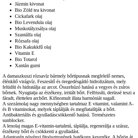
Jázmin kivonat
Bio Zöld tea kivonat
Cickafark olaj
Bio Levendula olaj
Muskotályzsálya olaj
Szantálfa olaj
Rózsafa olaj
Bio Kakukkfű olaj
Vitamin E
Bio Totarol
Xantán gumi
A damaszkuszi rózsavíz bármely bőrtipusnak megfelelő nemes,
élénkítő virágvíz. Feszesítő és öregedésgátló hidrolizátum, mely
felüdíti és hidratálja az arcot. Összehúzó hatású a vegyes és zsíros
bőrnek. Nyugtatja az érzékeny, irritált bőrt. Felfrissíti, derüssé teszi a
fáradt, élettelen arcbőrt. Kifinomult illata harmóniát sugall.
A szezámolaj nagy mennyiségben tartalmaz E vitamint, valamint A-
és B vitaminokat, melyek táplálják és megfiatalítják a bőrt.
Antibakteriális és gyulladáscsökkentő hatású. Természetes
sunblocker.
A lenolaj magas E-vitamin-tartalmú, táplálja, regenerálja a száraz,
érzékeny bőrt és csökkenti a gyulladást.
Adaptogén növényi fitoösztrogének hatékony keveréke. A bőrön át