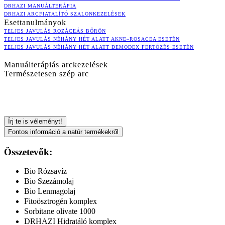
DRHAZI MANUÁLTERÁPIA
DRHAZI ARCFIATALÍTÓ SZALONKEZELÉSEK
Esettanulmányok
TELJES JAVULÁS ROZÁCEÁS BŐRÖN
TELJES JAVULÁS NÉHÁNY HÉT ALATT AKNE–ROSACEA ESETÉN
TELJES JAVULÁS NÉHÁNY HÉT ALATT DEMODEX FERTŐZÉS ESETÉN
Manuálterápiás arckezelések
Természetesen szép arc
Írj te is véleményt!
Fontos információ a natúr termékekről
Összetevők:
Bio Rózsavíz
Bio Szezámolaj
Bio Lenmagolaj
Fitoösztrogén komplex
Sorbitane olivate 1000
DRHAZI Hidratáló komplex