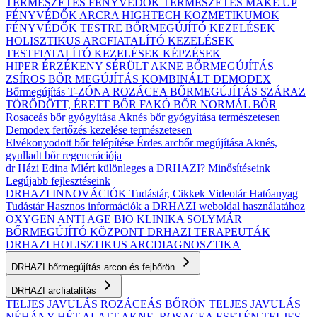
TERMÉSZETES FÉNYVÉDŐK
TERMÉSZETES MAKE UP
FÉNYVÉDŐK ARCRA
HIGHTECH KOZMETIKUMOK
FÉNYVÉDŐK TESTRE
BŐRMEGÚJÍTÓ KEZELÉSEK
HOLISZTIKUS ARCFIATALÍTÓ KEZELÉSEK
TESTFIATALÍTÓ KEZELÉSEK
KÉPZÉSEK
HIPER ÉRZÉKENY
SÉRÜLT
AKNE BŐRMEGÚJÍTÁS
ZSÍROS BŐR MEGÚJÍTÁS
KOMBINÁLT
DEMODEX
Bőrmegújítás
T-ZÓNA
ROZÁCEA BŐRMEGÚJÍTÁS
SZÁRAZ
TÖRŐDÖTT, ÉRETT BŐR
FAKÓ BŐR
NORMÁL BŐR
Rosaceás bőr gyógyítása
Aknés bőr gyógyítása természetesen
Demodex fertőzés kezelése természetesen
Elvékonyodott bőr felépítése
Érdes arcbőr megújítása
Aknés,
gyulladt bőr regenerációja
dr Házi Edina
Miért különleges a DRHAZI?
Minősítéseink
Legújabb fejlesztéseink
DRHAZI INNOVÁCIÓK
Tudástár, Cikkek
Videotár
Hatóanyag
Tudástár
Hasznos információk a DRHAZI weboldal használatához
OXYGEN ANTI AGE BIO KLINIKA
SOLYMÁR
BŐRMEGÚJÍTÓ KÖZPONT
DRHAZI TERAPEUTÁK
DRHAZI HOLISZTIKUS ARCDIAGNOSZTIKA
DRHAZI bőrmegújítás arcon és fejbőrön
DRHAZI arcfiatalítás
TELJES JAVULÁS ROZÁCEÁS BŐRÖN
TELJES JAVULÁS
NÉHÁNY HÉT ALATT AKNE–ROSACEA ESETÉN
TELJES