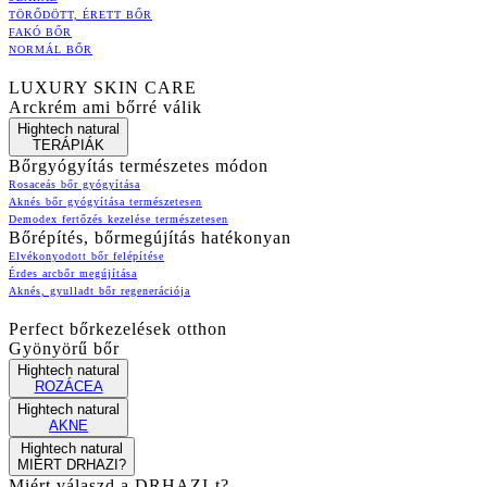
TÖRŐDÖTT, ÉRETT BŐR
FAKÓ BŐR
NORMÁL BŐR
LUXURY SKIN CARE
Arckrém ami bőrré válik
Hightech natural
TERÁPIÁK
Bőrgyógyítás természetes módon
Rosaceás bőr gyógyítása
Aknés bőr gyógyítása természetesen
Demodex fertőzés kezelése természetesen
Bőrépítés, bőrmegújítás hatékonyan
Elvékonyodott bőr felépítése
Érdes arcbőr megújítása
Aknés, gyulladt bőr regenerációja
Perfect bőrkezelések otthon
Gyönyörű bőr
Hightech natural
ROZÁCEA
Hightech natural
AKNE
Hightech natural
MIÉRT DRHAZI?
Miért válaszd a DRHAZI-t?