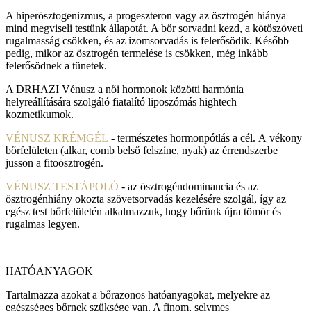
A hiperösztogenizmus, a progeszteron vagy az ösztrogén hiánya
mind megviseli testünk állapotát. A bőr sorvadni kezd, a kötőszöveti
rugalmasság csökken, és az izomsorvadás is felerősödik. Később
pedig, mikor az ösztrogén termelése is csökken, még inkább
felerősödnek a tünetek.
A DRHAZI Vénusz a női hormonok közötti harmónia
helyreállítására szolgáló fiatalító liposzómás hightech
kozmetikumok.
VÉNUSZ KRÉMGÉL
- természetes hormonpótlás a cél. A vékony
bőrfelületen (alkar, comb belső felszíne, nyak) az érrendszerbe
jusson a fitoösztrogén.
VÉNUSZ TESTÁPOLÓ
- az ösztrogéndominancia és az
ösztrogénhiány okozta szövetsorvadás kezelésére szolgál, így az
egész test bőrfelületén alkalmazzuk, hogy bőrünk újra tömör és
rugalmas legyen.
HATÓANYAGOK
Tartalmazza azokat a bőrazonos hatóanyagokat, melyekre az
egészséges bőrnek szüksége van. A finom, selymes