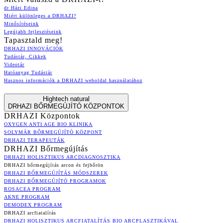
dr Házi Edina
Miért különleges a DRHAZI?
Minősítéseink
Legújabb fejlesztéseink
Tapasztald meg!
DRHAZI INNOVÁCIÓK
Tudástár, Cikkek
Videotár
Hatóanyag Tudástár
Hasznos információk a DRHAZI weboldal használatához
Hightech natural
DRHAZI BŐRMEGÚJÍTÓ KÖZPONTOK
DRHAZI Központok
OXYGEN ANTI AGE BIO KLINIKA
SOLYMÁR BŐRMEGÚJÍTÓ KÖZPONT
DRHAZI TERAPEUTÁK
DRHAZI Bőrmegújítás
DRHAZI HOLISZTIKUS ARCDIAGNOSZTIKA
DRHAZI bőrmegújítás arcon és fejbőrön
DRHAZI BŐRMEGÚJÍTÁS MÓDSZEREK
DRHAZI BŐRMEGÚJÍTÓ PROGRAMOK
ROSACEA PROGRAM
AKNE PROGRAM
DEMODEX PROGRAM
DRHAZI arcfiatalítás
DRHAZI HOLISZTIKUS ARCFIATALÍTÁS BIO ARCPLASZTIKÁVAL