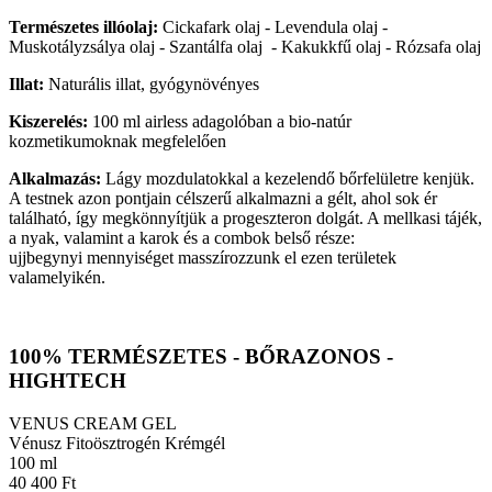
Természetes illóolaj:
Cickafark olaj - Levendula olaj -
Muskotályzsálya olaj - Szantálfa olaj - Kakukkfű olaj - Rózsafa olaj
Illat:
Naturális illat, gyógynövényes
Kiszerelés:
100 ml airless adagolóban a bio-natúr
kozmetikumoknak megfelelően
Alkalmazás:
Lágy mozdulatokkal a kezelendő bőrfelületre kenjük.
A testnek azon pontjain célszerű alkalmazni a gélt, ahol sok ér
található, így megkönnyítjük a progeszteron dolgát. A mellkasi tájék,
a nyak, valamint a karok és a combok belső része:
ujjbegynyi mennyiséget masszírozzunk el ezen területek
valamelyikén.
100% TERMÉSZETES - BŐRAZONOS -
HIGHTECH
VENUS CREAM GEL
Vénusz Fitoösztrogén Krémgél
100 ml
40 400 Ft