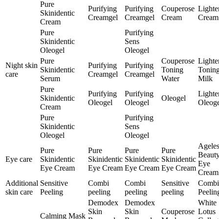
Pure
Purifying
Purifying
Couperose
Lighte
Skinidentic
Creamgel
Creamgel
Cream
Cream
Cream
Pure
Purifying
Skinidentic
Sens
Oleogel
Oleogel
Pure
Couperose
Lighte
Night skin
Purifying
Purifying
Skinidentic
Toning
Tonin
care
Creamgel
Creamgel
Serum
Water
Milk
Pure
Purifying
Purifying
Lighte
Skinidentic
Oleogel
Oleogel
Oleogel
Oleoge
Cream
Pure
Purifying
Skinidentic
Sens
Oleogel
Oleogel
Ageles
Pure
Pure
Pure
Pure
Beaut
Eye care
Skinidentic
Skinidentic
Skinidentic
Skinidentic
Eye
Eye Cream
Eye Cream
Eye Cream
Eye Cream
Cream
Additional
Sensitive
Combi
Combi
Sensitive
Combi
skin care
Peeling
peeling
peeling
peeling
Peelin
Demodex
Demodex
White
Skin
Skin
Couperose
Lotus
Calming Mask