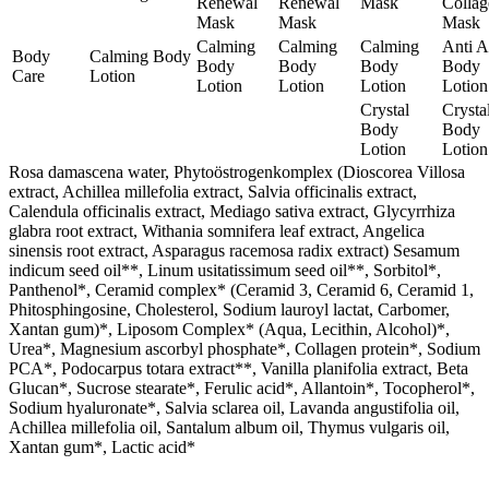
Renewal
Renewal
Mask
Collag
Mask
Mask
Mask
Calming
Calming
Calming
Anti 
Body
Calming Body
Body
Body
Body
Body
Care
Lotion
Lotion
Lotion
Lotion
Lotion
Crystal
Crysta
Body
Body
Lotion
Lotion
Rosa damascena water, Phytoöstrogenkomplex (Dioscorea Villosa
extract, Achillea millefolia extract, Salvia officinalis extract,
Calendula officinalis extract, Mediago sativa extract, Glycyrrhiza
glabra root extract, Withania somnifera leaf extract, Angelica
sinensis root extract, Asparagus racemosa radix extract) Sesamum
indicum seed oil**, Linum usitatissimum seed oil**, Sorbitol*,
Panthenol*, Ceramid complex* (Ceramid 3, Ceramid 6, Ceramid 1,
Phitosphingosine, Cholesterol, Sodium lauroyl lactat, Carbomer,
Xantan gum)*, Liposom Complex* (Aqua, Lecithin, Alcohol)*,
Urea*, Magnesium ascorbyl phosphate*, Collagen protein*, Sodium
PCA*, Podocarpus totara extract**, Vanilla planifolia extract, Beta
Glucan*, Sucrose stearate*, Ferulic acid*, Allantoin*, Tocopherol*,
Sodium hyaluronate*, Salvia sclarea oil, Lavanda angustifolia oil,
Achillea millefolia oil, Santalum album oil, Thymus vulgaris oil,
Xantan gum*, Lactic acid*