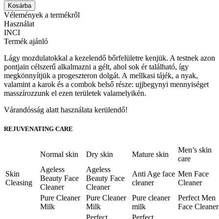
Kosárba
Vélemények a termékről
Használat
INCI
Termék ajánló
Lágy mozdulatokkal a kezelendő bőrfelületre kenjük. A testnek azon
pontjain célszerű alkalmazni a gélt, ahol sok ér található, így
megkönnyítjük a progeszteron dolgát. A mellkasi tájék, a nyak,
valamint a karok és a combok belső része: ujjbegynyi mennyiséget
masszírozzunk el ezen területek valamelyikén.
Várandósság alatt használata kerülendő!
REJUVENATING CARE
Men’s skin
Normal skin
Dry skin
Mature skin
care
Ageless
Ageless
Skin
Anti Age face
Men Face
Beauty Face
Beauty Face
Cleasing
cleaner
Cleaner
Cleaner
Cleaner
Pure Cleaner
Pure Cleaner
Pure cleaner
Perfect Men
Milk
Milk
milk
Face Cleaner
Perfect
Perfect