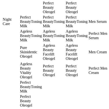
Perfect
Perfect
Beauty
Beauty
Oleogel
Oleogel
Perfect
Perfect
Perfect
Night
BeautyToning
BeautyToning
BeautyToning
Men Serum
Care
Milk
Milk
Milk
Ageless
Ageless
Ageless
Perfect Men
BeautyToning
BeautyToning
BeautyToning
Serum
Milk
Milk
Milk
Ageless
Ageless
Pure
Beauty
Beauty
Skinidentic
Men Cream
Facelift
Facelift
Oleogel
Oleogel
Oleogel
Ageless
Perfect
Perfect
Beauty
Perfect Men
Beauty
Beauty
Vitality
Cream
Oleogel
Oleogel
Oleogel
Perfect
BeautyToning
Milk
Perfect
Beauty
Oleogel