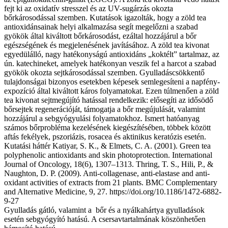
fejt ki az oxidatív stresszel és az UV-sugárzás okozta
bőrkárosodással szemben. Kutatások igazolták, hogy a zöld tea
antioxidánsainak helyi alkalmazása segít megelőzni a szabad
gyökök által kiváltott bőrkárosodást, ezáltal hozzájárul a bőr
egészségének és megjelenésének javításához. A zöld tea kivonat
egyedülálló, nagy hatékonyságú antioxidáns „koktélt” tartalmaz, az
ún. katechineket, amelyek hatékonyan veszik fel a harcot a szabad
gyökök okozta sejtkárosodással szemben. Gyulladáscsökkentő
tulajdonságai bizonyos esetekben képesek semlegesíteni a napfény-
expozíció által kiváltott káros folyamatokat. Ezen túlmenően a zöld
tea kivonat sejtmegújító hatással rendelkezik: elősegíti az idősödő
bőrsejtek regenerációját, támogatja a bőr megújulását, valamint
hozzájárul a sebgyógyulási folyamatokhoz. Ismert hatóanyag
számos bőrprobléma kezelésének kiegészítésében, többek között
aftás fekélyek, pszoriázis, rosacea és aktinikus keratózis esetén.
Kutatási háttér Katiyar, S. K., & Elmets, C. A. (2001). Green tea
polyphenolic antioxidants and skin photoprotection. International
Journal of Oncology, 18(6), 1307–1313. Thring, T. S., Hili, P., &
Naughton, D. P. (2009). Anti-collagenase, anti-elastase and anti-
oxidant activities of extracts from 21 plants. BMC Complementary
and Alternative Medicine, 9, 27. https://doi.org/10.1186/1472-6882-
9-27
Gyulladás gátló, valamint a bőr és a nyálkahártya gyulladások
esetén sebgyógyító hatású. A csersavtartalmának köszönhetően