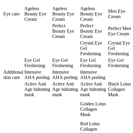
Ageless
Ageless
Ageless
Men Eye
Eye care
Beauty Eye
Beauty Eye
Beauty Eye
Cream
Cream
Cream
Cream
Perfect
Perfect
Perfect Men
Beauty Eye
Beauty Eye
Eye Cream
Cream
Cream
Crystal Eye
Crystal Eye
Gel
Gel
Freshening
Freshening
Eye Gel
Eye Gel
Eye Gel
Eye Gel
Freshening
Freshening
Freshening
Freshening
Additional
Intensive
Intensive
Intensive
skin care
AHA peeling
AHA peeling
AHA peeling
Active Anti
Active Anti
Active Anti
Black Lotus
Age hidrating
Age hidrating
Age hidrating
Collagen
mask
mask
mask
Mask
Golden Lotus
Collagen
Mask
Red Lotus
Collagen