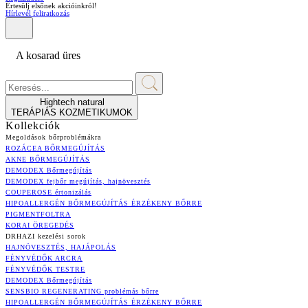
Értesülj elsőnek akcióinkról!
Hírlevél feliratkozás
A kosarad üres
Hightech natural
TERÁPIÁS KOZMETIKUMOK
Kollekciók
Megoldások bőrproblémákra
ROZÁCEA BŐRMEGÚJÍTÁS
AKNE BŐRMEGÚJÍTÁS
DEMODEX Bőrmegújítás
DEMODEX fejbőr megújítás, hajnövesztés
COUPEROSE értonizálás
HIPOALLERGÉN BŐRMEGÚJÍTÁS ÉRZÉKENY BŐRRE
PIGMENTFOLTRA
KORAI ÖREGEDÉS
DRHAZI kezelési sorok
HAJNÖVESZTÉS, HAJÁPOLÁS
FÉNYVÉDŐK ARCRA
FÉNYVÉDŐK TESTRE
DEMODEX Bőrmegújítás
SENSBIO REGENERATING problémás bőrre
HIPOALLERGÉN BŐRMEGÚJÍTÁS ÉRZÉKENY BŐRRE