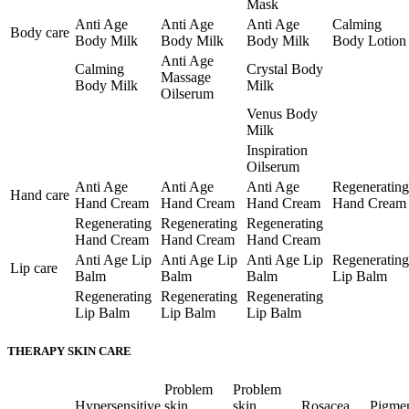
Mask
Anti Age
Anti Age
Anti Age
Calming
Body care
Body Milk
Body Milk
Body Milk
Body Lotion
Anti Age
Calming
Crystal Body
Massage
Body Milk
Milk
Oilserum
Venus Body
Milk
Inspiration
Oilserum
Anti Age
Anti Age
Anti Age
Regenerating
Hand care
Hand Cream
Hand Cream
Hand Cream
Hand Cream
Regenerating
Regenerating
Regenerating
Hand Cream
Hand Cream
Hand Cream
Anti Age Lip
Anti Age Lip
Anti Age Lip
Regenerating
Lip care
Balm
Balm
Balm
Lip Balm
Regenerating
Regenerating
Regenerating
Lip Balm
Lip Balm
Lip Balm
THERAPY SKIN CARE
Problem
Problem
Hypersensitive
skin
skin
Rosacea
Pigme