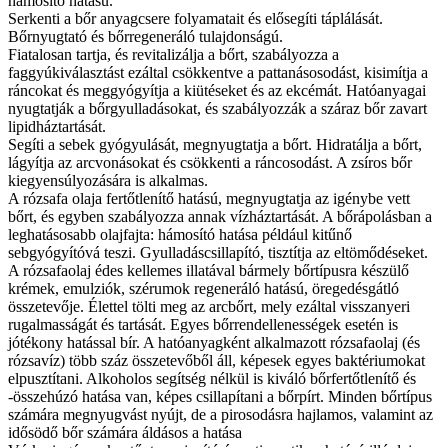
hámosító hatású.
Serkenti a bőr anyagcsere folyamatait és elősegíti táplálását.
Bőrnyugtató és bőrregeneráló tulajdonságú.
Fiatalosan tartja, és revitalizálja a bőrt, szabályozza a
faggyúkiválasztást ezáltal csökkentve a pattanásosodást, kisimítja a
ráncokat és meggyógyítja a kiütéseket és az ekcémát. Hatóanyagai
nyugtatják a bőrgyulladásokat, és szabályozzák a száraz bőr zavart
lipidháztartását.
Segíti a sebek gyógyulását, megnyugtatja a bőrt. Hidratálja a bőrt,
lágyítja az arcvonásokat és csökkenti a ráncosodást. A zsíros bőr
kiegyensúlyozására is alkalmas.
A rózsafa olaja fertőtlenítő hatású, megnyugtatja az igénybe vett
bőrt, és egyben szabályozza annak vízháztartását. A bőrápolásban a
leghatásosabb olajfajta: hámosító hatása például kitűnő
sebgyógyítóvá teszi. Gyulladáscsillapító, tisztítja az eltömődéseket.
A rózsafaolaj édes kellemes illatával bármely bőrtípusra készülő
krémek, emulziók, szérumok regeneráló hatású, öregedésgátló
összetevője. Élettel tölti meg az arcbőrt, mely ezáltal visszanyeri
rugalmasságát és tartását. Egyes bőrrendellenességek esetén is
jótékony hatással bír. A hatóanyagként alkalmazott rózsafaolaj (és
rózsavíz) több száz összetevőből áll, képesek egyes baktériumokat
elpusztítani. Alkoholos segítség nélkül is kiváló bőrfertőtlenítő és
-összehúzó hatása van, képes csillapítani a bőrpírt. Minden bőrtípus
számára megnyugvást nyújt, de a pirosodásra hajlamos, valamint az
idősödő bőr számára áldásos a hatása