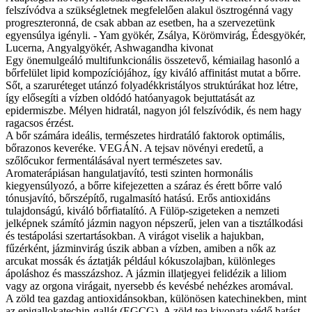
felszívódva a szükségletnek megfelelően alakul ösztrogénná vagy
progreszteronná, de csak abban az esetben, ha a szervezetünk
egyensúlya igényli. - Yam gyökér, Zsálya, Körömvirág, Édesgyökér,
Lucerna, Angyalgyökér, Ashwagandha kivonat
Egy önemulgeáló multifunkcionális összetevő, kémiailag hasonló a
bőrfelület lipid kompozíciójához, így kiváló affinitást mutat a bőrre.
Sőt, a szaruréteget utánzó folyadékkristályos struktúrákat hoz létre,
így elősegíti a vízben oldódó hatóanyagok bejuttatását az
epidermiszbe. Mélyen hidratál, nagyon jól felszívódik, és nem hagy
ragacsos érzést.
A bőr számára ideális, természetes hirdratáló faktorok optimális,
bőrazonos keveréke. VEGÁN. A tejsav növényi eredetű, a
szőlőcukor fermentálásával nyert természetes sav.
Aromaterápiásan hangulatjavító, testi szinten hormonális
kiegyensúlyozó, a bőrre kifejezetten a száraz és érett bőrre való
tónusjavító, bőrszépítő, rugalmasító hatású. Erős antioxidáns
tulajdonságú, kiváló bőrfiatalító. A Fülöp-szigeteken a nemzeti
jelképnek számító jázmin nagyon népszerű, jelen van a tisztálkodási
és testápolási szertartásokban. A virágot viselik a hajukban,
fűzérként, jázminvirág úszik abban a vízben, amiben a nők az
arcukat mossák és áztatják például kókuszolajban, különleges
ápoláshoz és masszázshoz. A jázmin illatjegyei felidézik a liliom
vagy az orgona virágait, nyersebb és kevésbé nehézkes aromával.
A zöld tea gazdag antioxidánsokban, különösen katechinekben, mint
az epigallokatechin-gallát (EGCG). A zöld tea kivonata védő hatást