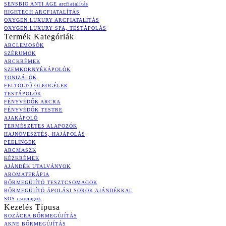
SENSBIO ANTI AGE arcfiatalítás
HIGHTECH ARCFIATALÍTÁS
OXYGEN LUXURY ARCFIATALÍTÁS
OXYGEN LUXURY SPA, TESTÁPOLÁS
Termék Kategóriák
ARCLEMOSÓK
SZÉRUMOK
ARCKRÉMEK
SZEMKÖRNYÉKÁPOLÓK
TONIZÁLÓK
FELTÖLTŐ OLEOGÉLEK
TESTÁPOLÓK
FÉNYVÉDŐK ARCRA
FÉNYVÉDŐK TESTRE
AJAKÁPOLÓ
TERMÉSZETES ALAPOZÓK
HAJNÖVESZTÉS, HAJÁPOLÁS
PEELINGEK
ARCMASZK
KÉZKRÉMEK
AJÁNDÉK UTALVÁNYOK
AROMATERÁPIA
BŐRMEGÚJÍTÓ TESZTCSOMAGOK
BŐRMEGÚJÍTÓ ÁPOLÁSI SOROK AJÁNDÉKKAL
SOS csomagok
Kezelés Típusa
ROZÁCEA BŐRMEGÚJÍTÁS
AKNE BŐRMEGÚJÍTÁS