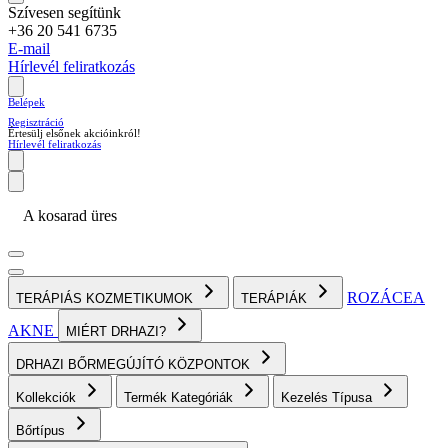
Szívesen segítünk
+36 20 541 6735
E-mail
Hírlevél feliratkozás
Belépek
Regisztráció
Értesülj elsőnek akcióinkról!
Hírlevél feliratkozás
A kosarad üres
ROZÁCEA
TERÁPIÁS KOZMETIKUMOK
TERÁPIÁK
AKNE
MIÉRT DRHAZI?
DRHAZI BŐRMEGÚJÍTÓ KÖZPONTOK
Kollekciók
Termék Kategóriák
Kezelés Típusa
Bőrtípus