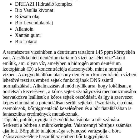
DRHAZI Hidratáló komplex
Bio Vanília kivonat
Rózsafa olaj
Bio Levendula olaj
Allantoin
Xantán gumi
Bio Totarol
A természetes vizeinkben a deutérium tartalom 145 ppm környékén
van. A csökkentett deutérium tartalmú vizet az „élet vize”-ként
említik, ami olyan víz, amelyben a hidrogén atom deutérium
izotópjának (D) a koncentrációja alacsonyabb, mint a normál
vízben. Az egyedülállóan alacsony deutérium koncentráció a vízben
lehetővé teszi az emberi sejtek funkciójának DNS szintű
normalizálását. Alkalmazásával mód nyílik arra, hogy lokálisan, a
bõrfelszín kezelésével, a kóros sejtek szabályozási mechanizmusába
beavatkozva leállítsuk a kóros sejtek osztódását, és így a szervezet
képes eliminálni a potenciálisan sérült sejteket. Pszoriázis, ekcéma,
szemölcsök, bőrpigmentáció kezelésében és a bőr fiatalításában is
fantasztikus eredmények mutatkoznak.
Tápláló, puhító, nyugtató és védő hatású olaj a bőr számára.
Serkenti a bőrben a mikrokeringést. Valamennyi bőrtípus számára
ajánlott. Bőrpuhító tulajdonsága selymessé varázsolja a bőrt.
Zsírsavösszetétele hasonlít az emberi bőr faggyújának