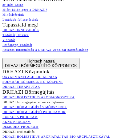
dr Házi Edina
Miért különleges a DRHAZI?
Minősítéseink
Legújabb fejlesztéseink
Tapasztald meg!
DRHAZI INNOVÁCIÓK
Tudástár, Cikkek
Videotár
Hatóanyag Tudástár
Hasznos információk a DRHAZI weboldal használatához
Hightech natural
DRHAZI BŐRMEGÚJÍTÓ KÖZPONTOK
DRHAZI Központok
OXYGEN ANTI AGE BIO KLINIKA
SOLYMÁR BŐRMEGÚJÍTÓ KÖZPONT
DRHAZI TERAPEUTÁK
DRHAZI Bőrmegújítás
DRHAZI HOLISZTIKUS ARCDIAGNOSZTIKA
DRHAZI bőrmegújítás arcon és fejbőrön
DRHAZI BŐRMEGÚJÍTÁS MÓDSZEREK
DRHAZI BŐRMEGÚJÍTÓ PROGRAMOK
ROSACEA PROGRAM
AKNE PROGRAM
DEMODEX PROGRAM
DRHAZI arcfiatalítás
DRHAZI HOLISZTIKUS ARCFIATALÍTÁS BIO ARCPLASZTIKÁVAL