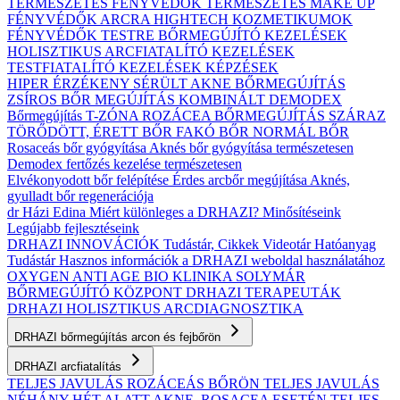
TERMÉSZETES FÉNYVÉDŐK
TERMÉSZETES MAKE UP
FÉNYVÉDŐK ARCRA
HIGHTECH KOZMETIKUMOK
FÉNYVÉDŐK TESTRE
BŐRMEGÚJÍTÓ KEZELÉSEK
HOLISZTIKUS ARCFIATALÍTÓ KEZELÉSEK
TESTFIATALÍTÓ KEZELÉSEK
KÉPZÉSEK
HIPER ÉRZÉKENY
SÉRÜLT
AKNE BŐRMEGÚJÍTÁS
ZSÍROS BŐR MEGÚJÍTÁS
KOMBINÁLT
DEMODEX
Bőrmegújítás
T-ZÓNA
ROZÁCEA BŐRMEGÚJÍTÁS
SZÁRAZ
TÖRŐDÖTT, ÉRETT BŐR
FAKÓ BŐR
NORMÁL BŐR
Rosaceás bőr gyógyítása
Aknés bőr gyógyítása természetesen
Demodex fertőzés kezelése természetesen
Elvékonyodott bőr felépítése
Érdes arcbőr megújítása
Aknés,
gyulladt bőr regenerációja
dr Házi Edina
Miért különleges a DRHAZI?
Minősítéseink
Legújabb fejlesztéseink
DRHAZI INNOVÁCIÓK
Tudástár, Cikkek
Videotár
Hatóanyag
Tudástár
Hasznos információk a DRHAZI weboldal használatához
OXYGEN ANTI AGE BIO KLINIKA
SOLYMÁR
BŐRMEGÚJÍTÓ KÖZPONT
DRHAZI TERAPEUTÁK
DRHAZI HOLISZTIKUS ARCDIAGNOSZTIKA
DRHAZI bőrmegújítás arcon és fejbőrön
DRHAZI arcfiatalítás
TELJES JAVULÁS ROZÁCEÁS BŐRÖN
TELJES JAVULÁS
NÉHÁNY HÉT ALATT AKNE–ROSACEA ESETÉN
TELJES