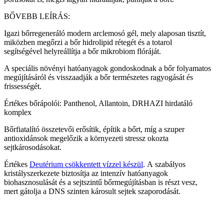
BŐVEBB LEÍRÁS:
Igazi bőrregeneráló modern arclemosó gél, mely alaposan tisztít,
miközben megőrzi a bőr hidrolipid rétegét és a totarol
segítségével helyreállítja a bőr mikrobiom flóráját.
A speciális növényi hatóanyagok gondoskodnak a bőr folyamatos
megújításáról és visszaadják a bőr természetes ragyogását és
frissességét.
Értékes bőrápolói: Panthenol, Allantoin, DRHAZI hirdatáló
komplex
Bőrfiatalító összetevői erősítik, építik a bőrt, míg a szuper
antioxidánsok megelőzik a környezeti stressz okozta
sejtkárosodásokat.
Értékes
Deutérium csökkentett vízzel készül
. A szabályos
kristályszerkezete biztosítja az intenzív hatóanyagok
biohasznosulását és a sejtszintű bőrmegújításban is részt vesz,
mert gátolja a DNS szinten károsult sejtek szaporodását.