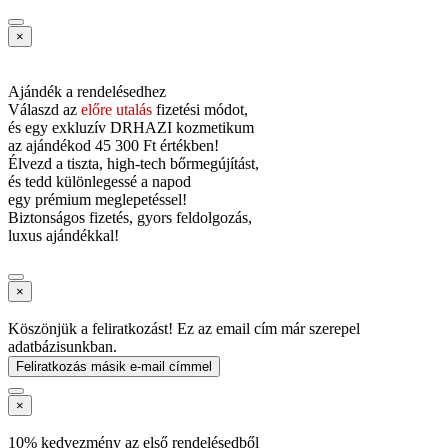
×
Ajándék a rendelésedhez
Válaszd az
előre utalás
fizetési módot,
és
egy exkluzív DRHAZI kozmetikum
az ajándékod
45 300 Ft értékben!
Élvezd a tiszta, high-tech bőrmegújítást,
és tedd különlegessé a napod
egy prémium meglepetéssel!
Biztonságos fizetés, gyors feldolgozás,
luxus ajándékkal!
×
Köszönjük a feliratkozást! Ez az email cím már szerepel
adatbázisunkban.
Feliratkozás másik e-mail címmel
×
10% kedvezmény az első rendelésedből