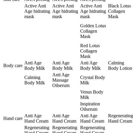
Active Anti
Active Anti
Active Anti
Black Lotus
Age hidrating
Age hidrating
Age hidrating
Collagen
mask
mask
mask
Mask
Golden Lotus
Collagen
Mask
Red Lotus
Collagen
Mask
Anti Age
Anti Age
Anti Age
Calming
Body care
Body Milk
Body Milk
Body Milk
Body Lotion
Anti Age
Calming
Crystal Body
Massage
Body Milk
Milk
Oilserum
Venus Body
Milk
Inspiration
Oilserum
Anti Age
Anti Age
Anti Age
Regenerating
Hand care
Hand Cream
Hand Cream
Hand Cream
Hand Cream
Regenerating
Regenerating
Regenerating
Hand Cream
Hand Cream
Hand Cream