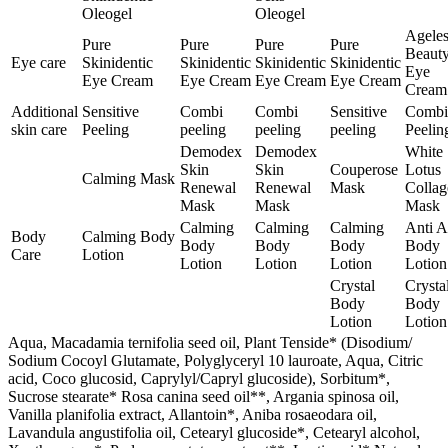
Oleogel
Oleogel
Ageles
Pure
Pure
Pure
Pure
Beaut
Eye care
Skinidentic
Skinidentic
Skinidentic
Skinidentic
Eye
Eye Cream
Eye Cream
Eye Cream
Eye Cream
Cream
Additional
Sensitive
Combi
Combi
Sensitive
Combi
skin care
Peeling
peeling
peeling
peeling
Peelin
Demodex
Demodex
White
Skin
Skin
Couperose
Lotus
Calming Mask
Renewal
Renewal
Mask
Collag
Mask
Mask
Mask
Calming
Calming
Calming
Anti 
Body
Calming Body
Body
Body
Body
Body
Care
Lotion
Lotion
Lotion
Lotion
Lotion
Crystal
Crysta
Body
Body
Lotion
Lotion
Aqua, Macadamia ternifolia seed oil, Plant Tenside* (Disodium/
Sodium Cocoyl Glutamate, Polyglyceryl 10 lauroate, Aqua, Citric
acid, Coco glucosid, Caprylyl/Capryl glucoside), Sorbitum*,
Sucrose stearate* Rosa canina seed oil**, Argania spinosa oil,
Vanilla planifolia extract, Allantoin*, Aniba rosaeodara oil,
Lavandula angustifolia oil, Cetearyl glucoside*, Cetearyl alcohol,