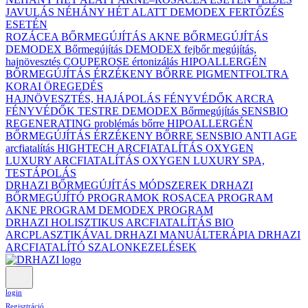
JAVULÁS NÉHÁNY HÉT ALATT DEMODEX FERTŐZÉS
ESETÉN
ROZÁCEA BŐRMEGÚJÍTÁS
AKNE BŐRMEGÚJÍTÁS
DEMODEX Bőrmegújítás
DEMODEX fejbőr megújítás,
hajnövesztés
COUPEROSE értonizálás
HIPOALLERGÉN
BŐRMEGÚJÍTÁS ÉRZÉKENY BŐRRE
PIGMENTFOLTRA
KORAI ÖREGEDÉS
HAJNÖVESZTÉS, HAJÁPOLÁS
FÉNYVÉDŐK ARCRA
FÉNYVÉDŐK TESTRE
DEMODEX Bőrmegújítás
SENSBIO
REGENERATING problémás bőrre
HIPOALLERGÉN
BŐRMEGÚJÍTÁS ÉRZÉKENY BŐRRE
SENSBIO ANTI AGE
arcfiatalítás
HIGHTECH ARCFIATALÍTÁS
OXYGEN
LUXURY ARCFIATALÍTÁS
OXYGEN LUXURY SPA,
TESTÁPOLÁS
DRHAZI BŐRMEGÚJÍTÁS MÓDSZEREK
DRHAZI
BŐRMEGÚJÍTÓ PROGRAMOK
ROSACEA PROGRAM
AKNE PROGRAM
DEMODEX PROGRAM
DRHAZI HOLISZTIKUS ARCFIATALÍTÁS BIO
ARCPLASZTIKÁVAL
DRHAZI MANUÁLTERÁPIA
DRHAZI
ARCFIATALÍTÓ SZALONKEZELÉSEK
login
Regisztráció