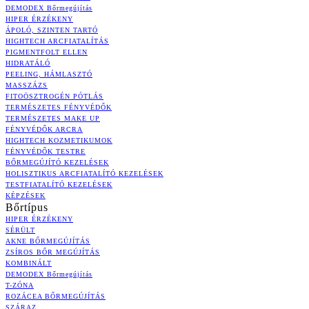
DEMODEX Bőrmegújítás
HIPER ÉRZÉKENY
ÁPOLÓ, SZINTEN TARTÓ
HIGHTECH ARCFIATALÍTÁS
PIGMENTFOLT ELLEN
HIDRATÁLÓ
PEELING, HÁMLASZTÓ
MASSZÁZS
FITOÖSZTROGÉN PÓTLÁS
TERMÉSZETES FÉNYVÉDŐK
TERMÉSZETES MAKE UP
FÉNYVÉDŐK ARCRA
HIGHTECH KOZMETIKUMOK
FÉNYVÉDŐK TESTRE
BŐRMEGÚJÍTÓ KEZELÉSEK
HOLISZTIKUS ARCFIATALÍTÓ KEZELÉSEK
TESTFIATALÍTÓ KEZELÉSEK
KÉPZÉSEK
Bőrtípus
HIPER ÉRZÉKENY
SÉRÜLT
AKNE BŐRMEGÚJÍTÁS
ZSÍROS BŐR MEGÚJÍTÁS
KOMBINÁLT
DEMODEX Bőrmegújítás
T-ZÓNA
ROZÁCEA BŐRMEGÚJÍTÁS
SZÁRAZ