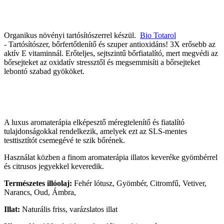
Organikus növényi tartósítószerrel készül.
Bio Totarol
- Tartósítószer, bőrfertőtlenítő és szuper antioxidáns! 3X erősebb az
aktív E vitaminnál. Erőteljes, sejtszintű bőrfiatalító, mert megvédi az
bőrsejteket az oxidatív stressztől és megsemmisíti a bőrsejteket
lebontó szabad gyököket.
A luxus aromaterápia elképesztő méregtelenítő és fiatalító
tulajdonságokkal rendelkezik, amelyek ezt az SLS-mentes
testtisztítót csemegévé te szik bőrének.
Használat közben a finom aromaterápia illatos keveréke gyömbérrel
és citrusos jegyekkel keveredik.
Természetes illóolaj:
Fehér lótusz, Gyömbér, Citromfű, Vetiver,
Narancs, Oud, Ámbra,
Illat:
Naturális friss, varázslatos illat