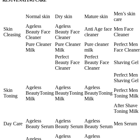
REJUVENATING CARE
Men’s skin
Normal skin
Dry skin
Mature skin
care
Ageless
Ageless
Skin
Anti Age face
Men Face
Beauty Face
Beauty Face
Cleasing
cleaner
Cleaner
Cleaner
Cleaner
Pure Cleaner
Pure Cleaner
Pure cleaner
Perfect Men
Milk
Milk
milk
Face Cleaner
Perfect
Perfect
Beauty Face
Beauty Face
Shaving Gel
Cleaner
Cleaner
Perfect Men
Shaving Gel
Ageless
Ageless
Ageless
Skin
Perfect Men
BeautyToning
BeautyToning
BeautyToning
Toning
Toning Milk
Milk
Milk
Milk
After Shave
Toning Milk
Ageless
Ageless
Ageless
Day Care
Men Serum
Beauty Serum
Beauty Serum
Beauty Serum
Ageless
Ageless
Ageless