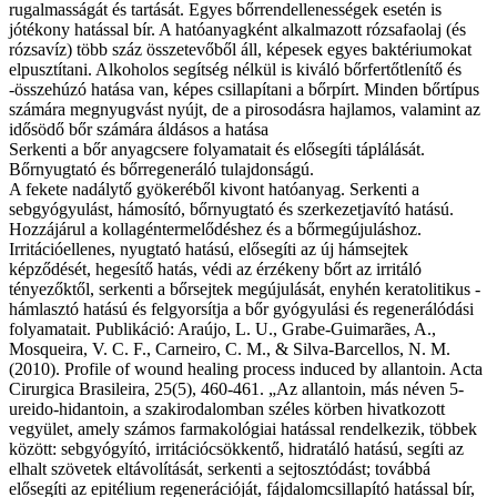
rugalmasságát és tartását. Egyes bőrrendellenességek esetén is
jótékony hatással bír. A hatóanyagként alkalmazott rózsafaolaj (és
rózsavíz) több száz összetevőből áll, képesek egyes baktériumokat
elpusztítani. Alkoholos segítség nélkül is kiváló bőrfertőtlenítő és
-összehúzó hatása van, képes csillapítani a bőrpírt. Minden bőrtípus
számára megnyugvást nyújt, de a pirosodásra hajlamos, valamint az
idősödő bőr számára áldásos a hatása
Serkenti a bőr anyagcsere folyamatait és elősegíti táplálását.
Bőrnyugtató és bőrregeneráló tulajdonságú.
A fekete nadálytő gyökeréből kivont hatóanyag. Serkenti a
sebgyógyulást, hámosító, bőrnyugtató és szerkezetjavító hatású.
Hozzájárul a kollagéntermelődéshez és a bőrmegújuláshoz.
Irritációellenes, nyugtató hatású, elősegíti az új hámsejtek
képződését, hegesítő hatás, védi az érzékeny bőrt az irritáló
tényezőktől, serkenti a bőrsejtek megújulását, enyhén keratolitikus -
hámlasztó hatású és felgyorsítja a bőr gyógyulási és regenerálódási
folyamatait. Publikáció: Araújo, L. U., Grabe-Guimarães, A.,
Mosqueira, V. C. F., Carneiro, C. M., & Silva-Barcellos, N. M.
(2010). Profile of wound healing process induced by allantoin. Acta
Cirurgica Brasileira, 25(5), 460-461. „Az allantoin, más néven 5-
ureido-hidantoin, a szakirodalomban széles körben hivatkozott
vegyület, amely számos farmakológiai hatással rendelkezik, többek
között: sebgyógyító, irritációcsökkentő, hidratáló hatású, segíti az
elhalt szövetek eltávolítását, serkenti a sejtosztódást; továbbá
elősegíti az epitélium regenerációját, fájdalomcsillapító hatással bír,