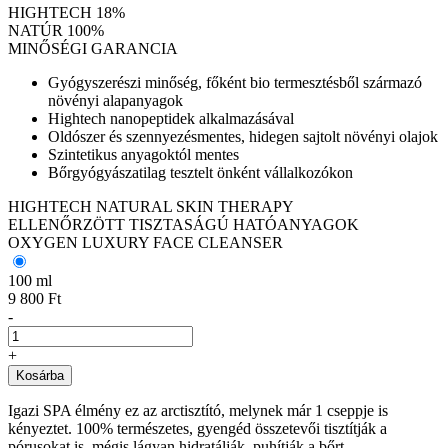
HIGHTECH 18%
NATÚR 100%
MINŐSÉGI GARANCIA
Gyógyszerészi minőség, főként bio termesztésből származó
növényi alapanyagok
Hightech nanopeptidek alkalmazásával
Oldószer és szennyezésmentes, hidegen sajtolt növényi olajok
Szintetikus anyagoktól mentes
Bőrgyógyászatilag tesztelt önként vállalkozókon
HIGHTECH NATURAL SKIN THERAPY
ELLENŐRZÖTT TISZTASÁGÚ HATÓANYAGOK
OXYGEN LUXURY FACE CLEANSER
100 ml
9 800 Ft
-
+
Kosárba
Igazi SPA élmény ez az arctisztító, melynek már 1 cseppje is
kényeztet. 100% természetes, gyengéd összetevői tisztítják a
pórusokat is, mégis lágyan hidratálják, puhítják a bőrt.