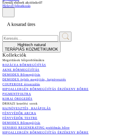
Értesülj elsőnek akcióinkról!
Hírlevél feliratkozás
A kosarad üres
Hightech natural
TERÁPIÁS KOZMETIKUMOK
Kollekciók
Megoldások bőrproblémákra
ROZÁCEA BŐRMEGÚJÍTÁS
AKNE BŐRMEGÚJÍTÁS
DEMODEX Bőrmegújítás
DEMODEX fejbőr megújítás, hajnövesztés
COUPEROSE értonizálás
HIPOALLERGÉN BŐRMEGÚJÍTÁS ÉRZÉKENY BŐRRE
PIGMENTFOLTRA
KORAI ÖREGEDÉS
DRHAZI kezelési sorok
HAJNÖVESZTÉS, HAJÁPOLÁS
FÉNYVÉDŐK ARCRA
FÉNYVÉDŐK TESTRE
DEMODEX Bőrmegújítás
SENSBIO REGENERATING problémás bőrre
HIPOALLERGÉN BŐRMEGÚJÍTÁS ÉRZÉKENY BŐRRE