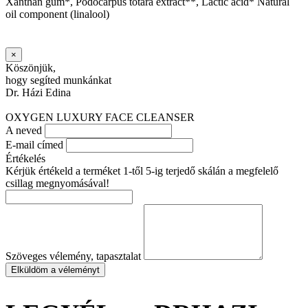
Xanthan gum*, Podocarpus totara extract**, Lactic acid* Natural
oil component (linalool)
×
Köszönjük,
hogy segíted munkánkat
Dr. Házi Edina
OXYGEN LUXURY FACE CLEANSER
A neved
E-mail címed
Értékelés
Kérjük értékeld a terméket 1-től 5-ig terjedő skálán a megfelelő
csillag megnyomásával!
Szöveges vélemény, tapasztalat
Elküldöm a véleményt