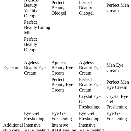
Perfect
Perfect
Beauty
Perfect Men
Beauty
Beauty
Vitality
Cream
Oleogel
Oleogel
Oleogel
Perfect
BeautyToning
Milk
Perfect
Beauty
Oleogel
Ageless
Ageless
Ageless
Men Eye
Eye care
Beauty Eye
Beauty Eye
Beauty Eye
Cream
Cream
Cream
Cream
Perfect
Perfect
Perfect Men
Beauty Eye
Beauty Eye
Eye Cream
Cream
Cream
Crystal Eye
Crystal Eye
Gel
Gel
Freshening
Freshening
Eye Gel
Eye Gel
Eye Gel
Eye Gel
Freshening
Freshening
Freshening
Freshening
Additional
Intensive
Intensive
Intensive
skin care
AHA peeling
AHA peeling
AHA peeling