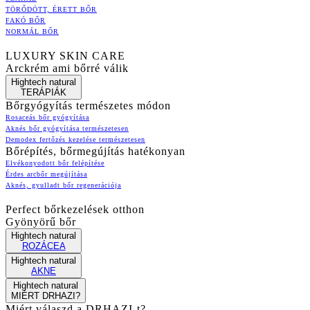
TÖRŐDÖTT, ÉRETT BŐR
FAKÓ BŐR
NORMÁL BŐR
LUXURY SKIN CARE
Arckrém ami bőrré válik
Hightech natural
TERÁPIÁK
Bőrgyógyítás természetes módon
Rosaceás bőr gyógyítása
Aknés bőr gyógyítása természetesen
Demodex fertőzés kezelése természetesen
Bőrépítés, bőrmegújítás hatékonyan
Elvékonyodott bőr felépítése
Érdes arcbőr megújítása
Aknés, gyulladt bőr regenerációja
Perfect bőrkezelések otthon
Gyönyörű bőr
Hightech natural
ROZÁCEA
Hightech natural
AKNE
Hightech natural
MIÉRT DRHAZI?
Miért válaszd a DRHAZI-t?