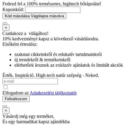
Fedezd fel a 100% természetes, hightech bőrápolást!
Kuponkód:
Kód másolása
Vágólapra másolva
×
Csatlakozz a
világához!
10% kedvezményt kapsz
a következő vásárlásodra.
Elsőként értesülsz:
szakmai cikkeinkről és edukatív tartalmainkról
új trendekről & termékeinkről
elérhetőek lesznek az exkluzív ajánlatok és limitált akciók
Érték. Inspiráció. High-tech natúr szépség - Neked.
Elfogadom az
Adatkezelési tájékoztatót
Feliratkozom
×
Vásárolj még egy terméket,
És egy harmadikat kapsz ajándékba