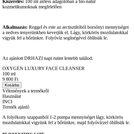
Kiszerelés:
100 ml airless adagolóban a bio-natúr
kozmetikumoknak megfelelően
Alkalmazás:
Reggel és este az arctisztítóból borsónyi mennyiséget
a nedves tenyerünkben keverjük el. Lágy, körkörös mozdulatokkal
vigyük fel a bőrünkre. Folyóvíz segítségével öblítsük le.
Az ajánlott DRHAZI napi rutint lentebb találod.
OXYGEN LUXURY FACE CLEANSER
100 ml
9 800 Ft
Kosárba
Vélemények a termékről
Használat
INCI
Termék ajánló
A folyékony szappanból 1-2 pumpa mennyiséget lágy, körkörös
mozdulatokkal vigyünk fel a bőrünkre, majd folyóvízzel öblítsük le.