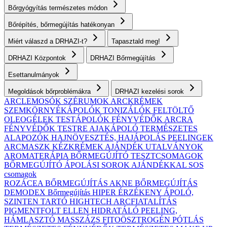
Bőrgyógyítás természetes módon
Bőrépítés, bőrmegújítás hatékonyan
Miért válaszd a DRHAZI-t?
Tapasztald meg!
DRHAZI Központok
DRHAZI Bőrmegújítás
Esettanulmányok
Megoldások bőrproblémákra
DRHAZI kezelési sorok
ARCLEMOSÓK
SZÉRUMOK
ARCKRÉMEK
SZEMKÖRNYÉKÁPOLÓK
TONIZÁLÓK
FELTÖLTŐ
OLEOGÉLEK
TESTÁPOLÓK
FÉNYVÉDŐK ARCRA
FÉNYVÉDŐK TESTRE
AJAKÁPOLÓ
TERMÉSZETES
ALAPOZÓK
HAJNÖVESZTÉS, HAJÁPOLÁS
PEELINGEK
ARCMASZK
KÉZKRÉMEK
AJÁNDÉK UTALVÁNYOK
AROMATERÁPIA
BŐRMEGÚJÍTÓ TESZTCSOMAGOK
BŐRMEGÚJÍTÓ ÁPOLÁSI SOROK AJÁNDÉKKAL
SOS
csomagok
ROZÁCEA BŐRMEGÚJÍTÁS
AKNE BŐRMEGÚJÍTÁS
DEMODEX Bőrmegújítás
HIPER ÉRZÉKENY
ÁPOLÓ,
SZINTEN TARTÓ
HIGHTECH ARCFIATALÍTÁS
PIGMENTFOLT ELLEN
HIDRATÁLÓ
PEELING,
HÁMLASZTÓ
MASSZÁZS
FITOÖSZTROGÉN PÓTLÁS