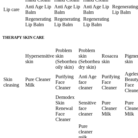
Anti Age Lip
Anti Age Lip
Anti Age Lip
Regenerating
Lip care
Balm
Balm
Balm
Lip Balm
Regenerating
Regenerating
Regenerating
Lip Balm
Lip Balm
Lip Balm
THERAPY SKIN CARE
Problem
Problem
Hypersensitive
skin
skin
Rosacea
Pigme
skin
(Seborrhea
(Seborrhea
skin
skin
oily skin)
dry skin)
Ageles
Purifying
Anti Age
Purifying
Skin
Pure Cleaner
Beaut
Face
face
Face
cleasing
Milk
Face
Cleaner
cleaner
Cleaner
Cleane
Demodex
Skin
Sensitive
Pure
Pure
Renewal
face
Cleaner
Cleane
Face
cleaner
Milk
Milk
Cleaner
Pure
cleaner
milk