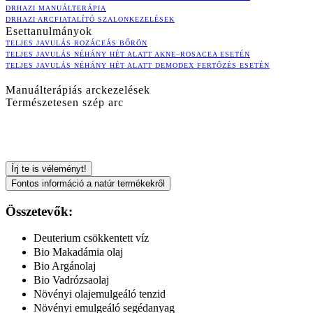
DRHAZI MANUÁLTERÁPIA
DRHAZI ARCFIATALÍTÓ SZALONKEZELÉSEK
Esettanulmányok
TELJES JAVULÁS ROZÁCEÁS BŐRÖN
TELJES JAVULÁS NÉHÁNY HÉT ALATT AKNE–ROSACEA ESETÉN
TELJES JAVULÁS NÉHÁNY HÉT ALATT DEMODEX FERTŐZÉS ESETÉN
Manuálterápiás arckezelések
Természetesen szép arc
Írj te is véleményt!
Fontos információ a natúr termékekről
Összetevők:
Deuterium csökkentett víz
Bio Makadámia olaj
Bio Argánolaj
Bio Vadrózsaolaj
Növényi olajemulgeáló tenzid
Növényi emulgeáló segédanyag