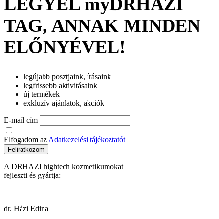
LEGYÉL myDRHAZI
TAG, ANNAK MINDEN
ELŐNYÉVEL!
legújabb posztjaink, írásaink
legfrissebb aktivitásaink
új termékek
exkluzív ajánlatok, akciók
E-mail cím
Elfogadom az
Adatkezelési tájékoztatót
Feliratkozom
A DRHAZI hightech kozmetikumokat
fejleszti és gyártja:
dr. Házi Edina