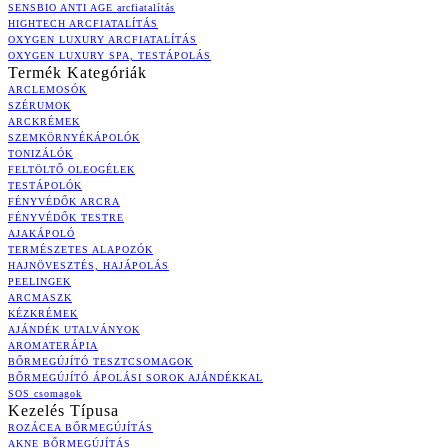
SENSBIO ANTI AGE arcfiatalítás
HIGHTECH ARCFIATALÍTÁS
OXYGEN LUXURY ARCFIATALÍTÁS
OXYGEN LUXURY SPA, TESTÁPOLÁS
Termék Kategóriák
ARCLEMOSÓK
SZÉRUMOK
ARCKRÉMEK
SZEMKÖRNYÉKÁPOLÓK
TONIZÁLÓK
FELTÖLTŐ OLEOGÉLEK
TESTÁPOLÓK
FÉNYVÉDŐK ARCRA
FÉNYVÉDŐK TESTRE
AJAKÁPOLÓ
TERMÉSZETES ALAPOZÓK
HAJNÖVESZTÉS, HAJÁPOLÁS
PEELINGEK
ARCMASZK
KÉZKRÉMEK
AJÁNDÉK UTALVÁNYOK
AROMATERÁPIA
BŐRMEGÚJÍTÓ TESZTCSOMAGOK
BŐRMEGÚJÍTÓ ÁPOLÁSI SOROK AJÁNDÉKKAL
SOS csomagok
Kezelés Típusa
ROZÁCEA BŐRMEGÚJÍTÁS
AKNE BŐRMEGÚJÍTÁS