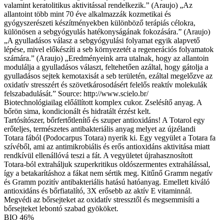
valamint keratolitikus aktivitással rendelkezik.” (Araujo) „Az
allantoint több mint 70 éve alkalmazzák kozmetikai és
gyógyszerészeti készítményekben különböző terápiás célokra,
különösen a sebgyógyulás hatékonyságának fokozására.” (Araujo)
„A gyulladásos válasz a sebgyógyulási folyamat egyik alapvető
lépése, mivel előkészíti a seb környezetét a regenerációs folyamatok
számára.” (Araujo) „Eredményeink arra utalnak, hogy az allantoin
modulálja a gyulladásos választ, feltehetően azáltal, hogy gátolja a
gyulladásos sejtek kemotaxisát a seb területén, ezáltal megelőzve az
oxidatív stresszért és szövetkárosodásért felelős reaktív molekulák
felszabadulását.” Source: http://www.scielo.br/
Biotechnológiailag előállított komplex cukor. Zselésítő anyag. A
bőrön sima, kondicionált és hidratált érzést kelt.
Tartósítószer, bőrfertőtlenítő és szuper antioxidáns! A Totarol egy
erőteljes, természetes antibakteriális anyag melyet az újzélandi
Totara fából (Podocarpus Totara) nyerik ki. Egy vegyület a Totara fa
szívéből, ami az antimikrobiális és erős antioxidáns aktivitása miatt
rendkívül ellenállóvá teszi a fát. A vegyületet újrahasznosított
Totara-ból extraháljuk szuperkritikus oldószermentes extrahálással,
így a betakarításhoz a fákat nem sértik meg. Kitűnő Gramm negatív
és Gramm pozitív antibakteriális hatású hatóanyag. Emellett kiváló
antioxidáns és bőrfiatalító, 3X erősebb az aktív E vitaminnál.
Megvédi az bőrsejteket az oxidatív stressztől és megsemmisíti a
bőrsejteket lebontó szabad gyököket.
BIO 46%