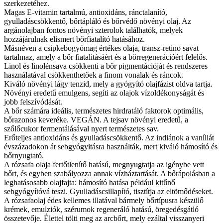
szerkezetéhez.
Magas E-vitamin tartalmú, antioxidáns, ránctalanító,
gyulladáscsökkentő, bőrtápláló és bőrvédő növényi olaj. Az
argánolajban fontos növényi szterolok találhatók, melyek
hozzájárulnak elismert bőrfiatalító hatásához.
Másnéven a csipkebogyómag értékes olaja, transz-retino savat
tartalmaz, amely a bőr fiatalításáért és a bőrregenerációért felelős.
Linol és linolénsava csökkenti a bőr pigmentációját és rendszeres
használatával csökkenthetőek a finom vonalak és ráncok.
Kiváló növényi lágy tenzid, mely a gyógyító olajfázist oldva tartja.
Növényi eredetű emulgens, segíti az olajok vízoldékonyságát és
jobb felszívódását.
A bőr számára ideális, természetes hirdratáló faktorok optimális,
bőrazonos keveréke. VEGÁN. A tejsav növényi eredetű, a
szőlőcukor fermentálásával nyert természetes sav.
Erőteljes antioxidáns és gyulladáscsökkentő. Az indiánok a vaníliát
évszázadokon át sebgyógyitásra használták, mert kiváló hámosító és
bőrnyugtató.
A rózsafa olaja fertőtlenítő hatású, megnyugtatja az igénybe vett
bőrt, és egyben szabályozza annak vízháztartását. A bőrápolásban a
leghatásosabb olajfajta: hámosító hatása például kitűnő
sebgyógyítóvá teszi. Gyulladáscsillapító, tisztítja az eltömődéseket.
A rózsafaolaj édes kellemes illatával bármely bőrtípusra készülő
krémek, emulziók, szérumok regeneráló hatású, öregedésgátló
összetevője. Élettel tölti meg az arcbőrt, mely ezáltal visszanyeri