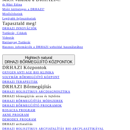
dr Házi Edina
Miért különleges a DRHAZI?
Minősítéseink
Legújabb fejlesztéseink
Tapasztald meg!
DRHAZI INNOVÁCIÓK
Tudástár, Cikkek
Videotár
Hatóanyag Tudástár
Hasznos információk a DRHAZI weboldal használatához
Hightech natural
DRHAZI BŐRMEGÚJÍTÓ KÖZPONTOK
DRHAZI Központok
OXYGEN ANTI AGE BIO KLINIKA
SOLYMÁR BŐRMEGÚJÍTÓ KÖZPONT
DRHAZI TERAPEUTÁK
DRHAZI Bőrmegújítás
DRHAZI HOLISZTIKUS ARCDIAGNOSZTIKA
DRHAZI bőrmegújítás arcon és fejbőrön
DRHAZI BŐRMEGÚJÍTÁS MÓDSZEREK
DRHAZI BŐRMEGÚJÍTÓ PROGRAMOK
ROSACEA PROGRAM
AKNE PROGRAM
DEMODEX PROGRAM
DRHAZI arcfiatalítás
DRHAZI HOLISZTIKUS ARCFIATALÍTÁS BIO ARCPLASZTIKÁVAL