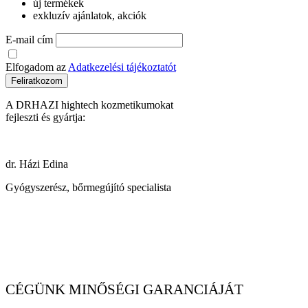
új termékek
exkluzív ajánlatok, akciók
E-mail cím
Elfogadom az
Adatkezelési tájékoztatót
Feliratkozom
A DRHAZI hightech kozmetikumokat
fejleszti és gyártja:
dr. Házi Edina
Gyógyszerész, bőrmegújító specialista
CÉGÜNK MINŐSÉGI GARANCIÁJÁT