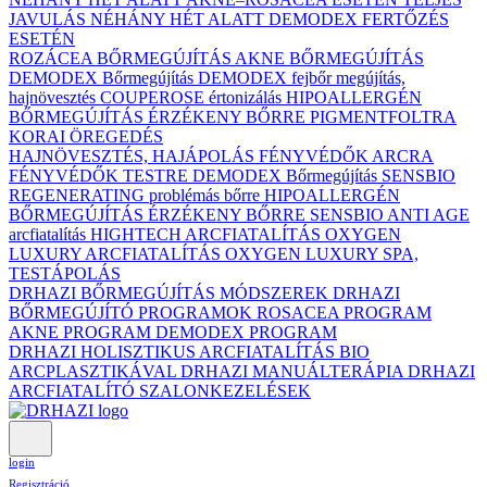
JAVULÁS NÉHÁNY HÉT ALATT DEMODEX FERTŐZÉS
ESETÉN
ROZÁCEA BŐRMEGÚJÍTÁS
AKNE BŐRMEGÚJÍTÁS
DEMODEX Bőrmegújítás
DEMODEX fejbőr megújítás,
hajnövesztés
COUPEROSE értonizálás
HIPOALLERGÉN
BŐRMEGÚJÍTÁS ÉRZÉKENY BŐRRE
PIGMENTFOLTRA
KORAI ÖREGEDÉS
HAJNÖVESZTÉS, HAJÁPOLÁS
FÉNYVÉDŐK ARCRA
FÉNYVÉDŐK TESTRE
DEMODEX Bőrmegújítás
SENSBIO
REGENERATING problémás bőrre
HIPOALLERGÉN
BŐRMEGÚJÍTÁS ÉRZÉKENY BŐRRE
SENSBIO ANTI AGE
arcfiatalítás
HIGHTECH ARCFIATALÍTÁS
OXYGEN
LUXURY ARCFIATALÍTÁS
OXYGEN LUXURY SPA,
TESTÁPOLÁS
DRHAZI BŐRMEGÚJÍTÁS MÓDSZEREK
DRHAZI
BŐRMEGÚJÍTÓ PROGRAMOK
ROSACEA PROGRAM
AKNE PROGRAM
DEMODEX PROGRAM
DRHAZI HOLISZTIKUS ARCFIATALÍTÁS BIO
ARCPLASZTIKÁVAL
DRHAZI MANUÁLTERÁPIA
DRHAZI
ARCFIATALÍTÓ SZALONKEZELÉSEK
login
Regisztráció