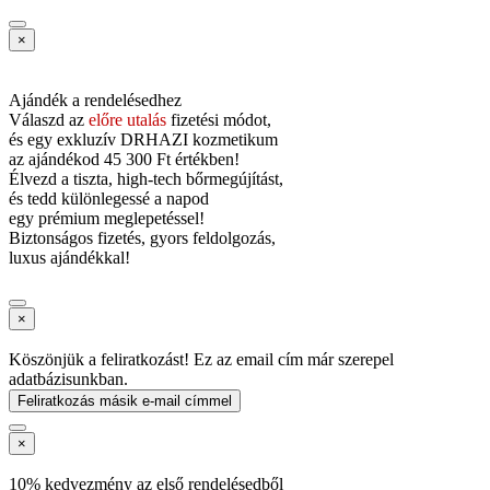
×
Ajándék a rendelésedhez
Válaszd az
előre utalás
fizetési módot,
és
egy exkluzív DRHAZI kozmetikum
az ajándékod
45 300 Ft értékben!
Élvezd a tiszta, high-tech bőrmegújítást,
és tedd különlegessé a napod
egy prémium meglepetéssel!
Biztonságos fizetés, gyors feldolgozás,
luxus ajándékkal!
×
Köszönjük a feliratkozást! Ez az email cím már szerepel
adatbázisunkban.
Feliratkozás másik e-mail címmel
×
10% kedvezmény az első rendelésedből