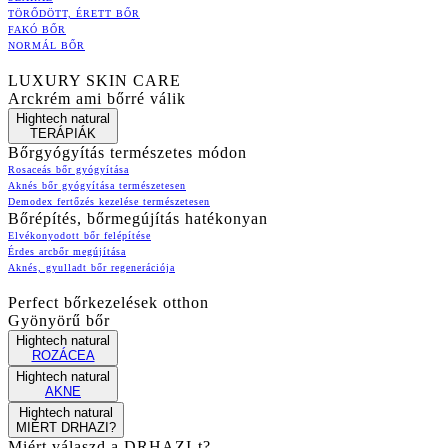
TÖRŐDÖTT, ÉRETT BŐR
FAKÓ BŐR
NORMÁL BŐR
LUXURY SKIN CARE
Arckrém ami bőrré válik
Hightech natural
TERÁPIÁK
Bőrgyógyítás természetes módon
Rosaceás bőr gyógyítása
Aknés bőr gyógyítása természetesen
Demodex fertőzés kezelése természetesen
Bőrépítés, bőrmegújítás hatékonyan
Elvékonyodott bőr felépítése
Érdes arcbőr megújítása
Aknés, gyulladt bőr regenerációja
Perfect bőrkezelések otthon
Gyönyörű bőr
Hightech natural
ROZÁCEA
Hightech natural
AKNE
Hightech natural
MIÉRT DRHAZI?
Miért válaszd a DRHAZI-t?