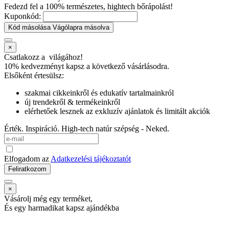
Fedezd fel a 100% természetes, hightech bőrápolást!
Kuponkód:
Kód másolása
Vágólapra másolva
×
Csatlakozz a
világához!
10% kedvezményt kapsz
a következő vásárlásodra.
Elsőként értesülsz:
szakmai cikkeinkről és edukatív tartalmainkról
új trendekről & termékeinkről
elérhetőek lesznek az exkluzív ajánlatok és limitált akciók
Érték. Inspiráció. High-tech natúr szépség - Neked.
Elfogadom az
Adatkezelési tájékoztatót
Feliratkozom
×
Vásárolj még egy terméket,
És egy harmadikat kapsz ajándékba