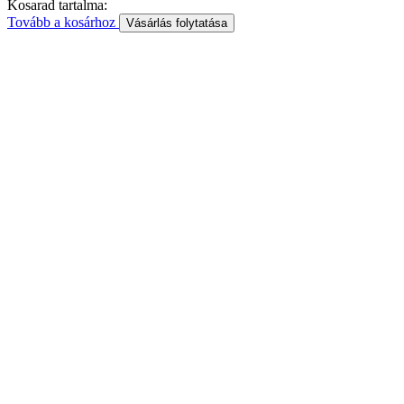
Kosarad tartalma:
Tovább a kosárhoz
Vásárlás folytatása