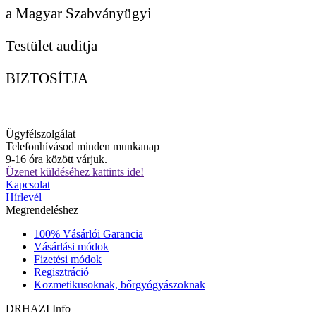
a Magyar Szabványügyi
Testület auditja
BIZTOSÍTJA
Ügyfélszolgálat
Telefonhívásod minden munkanap
9-16 óra között várjuk.
Üzenet küldéséhez kattints ide!
Kapcsolat
Hírlevél
Megrendeléshez
100% Vásárlói Garancia
Vásárlási módok
Fizetési módok
Regisztráció
Kozmetikusoknak, bőrgyógyászoknak
DRHAZI Info