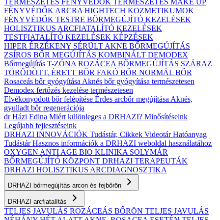
TERMÉSZETES FÉNYVÉDŐK
TERMÉSZETES MAKE UP
FÉNYVÉDŐK ARCRA
HIGHTECH KOZMETIKUMOK
FÉNYVÉDŐK TESTRE
BŐRMEGÚJÍTÓ KEZELÉSEK
HOLISZTIKUS ARCFIATALÍTÓ KEZELÉSEK
TESTFIATALÍTÓ KEZELÉSEK
KÉPZÉSEK
HIPER ÉRZÉKENY
SÉRÜLT
AKNE BŐRMEGÚJÍTÁS
ZSÍROS BŐR MEGÚJÍTÁS
KOMBINÁLT
DEMODEX
Bőrmegújítás
T-ZÓNA
ROZÁCEA BŐRMEGÚJÍTÁS
SZÁRAZ
TÖRŐDÖTT, ÉRETT BŐR
FAKÓ BŐR
NORMÁL BŐR
Rosaceás bőr gyógyítása
Aknés bőr gyógyítása természetesen
Demodex fertőzés kezelése természetesen
Elvékonyodott bőr felépítése
Érdes arcbőr megújítása
Aknés,
gyulladt bőr regenerációja
dr Házi Edina
Miért különleges a DRHAZI?
Minősítéseink
Legújabb fejlesztéseink
DRHAZI INNOVÁCIÓK
Tudástár, Cikkek
Videotár
Hatóanyag
Tudástár
Hasznos információk a DRHAZI weboldal használatához
OXYGEN ANTI AGE BIO KLINIKA
SOLYMÁR
BŐRMEGÚJÍTÓ KÖZPONT
DRHAZI TERAPEUTÁK
DRHAZI HOLISZTIKUS ARCDIAGNOSZTIKA
DRHAZI bőrmegújítás arcon és fejbőrön
DRHAZI arcfiatalítás
TELJES JAVULÁS ROZÁCEÁS BŐRÖN
TELJES JAVULÁS
NÉHÁNY HÉT ALATT AKNE–ROSACEA ESETÉN
TELJES