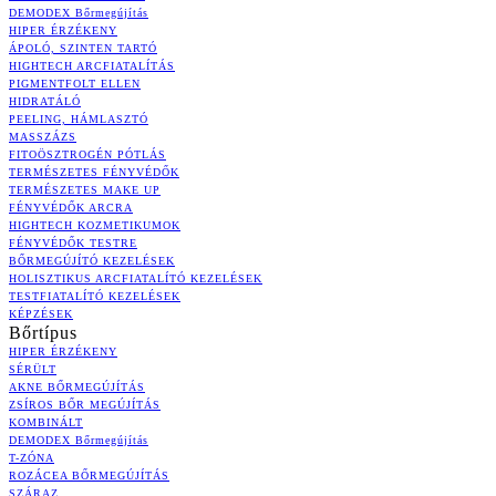
DEMODEX Bőrmegújítás
HIPER ÉRZÉKENY
ÁPOLÓ, SZINTEN TARTÓ
HIGHTECH ARCFIATALÍTÁS
PIGMENTFOLT ELLEN
HIDRATÁLÓ
PEELING, HÁMLASZTÓ
MASSZÁZS
FITOÖSZTROGÉN PÓTLÁS
TERMÉSZETES FÉNYVÉDŐK
TERMÉSZETES MAKE UP
FÉNYVÉDŐK ARCRA
HIGHTECH KOZMETIKUMOK
FÉNYVÉDŐK TESTRE
BŐRMEGÚJÍTÓ KEZELÉSEK
HOLISZTIKUS ARCFIATALÍTÓ KEZELÉSEK
TESTFIATALÍTÓ KEZELÉSEK
KÉPZÉSEK
Bőrtípus
HIPER ÉRZÉKENY
SÉRÜLT
AKNE BŐRMEGÚJÍTÁS
ZSÍROS BŐR MEGÚJÍTÁS
KOMBINÁLT
DEMODEX Bőrmegújítás
T-ZÓNA
ROZÁCEA BŐRMEGÚJÍTÁS
SZÁRAZ