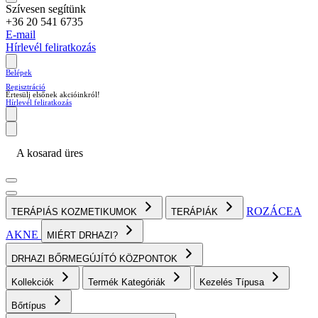
Szívesen segítünk
+36 20 541 6735
E-mail
Hírlevél feliratkozás
Belépek
Regisztráció
Értesülj elsőnek akcióinkról!
Hírlevél feliratkozás
A kosarad üres
ROZÁCEA
TERÁPIÁS KOZMETIKUMOK
TERÁPIÁK
AKNE
MIÉRT DRHAZI?
DRHAZI BŐRMEGÚJÍTÓ KÖZPONTOK
Kollekciók
Termék Kategóriák
Kezelés Típusa
Bőrtípus