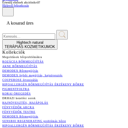
Értesülj elsőnek akcióinkról!
Hírlevél feliratkozás
A kosarad üres
Hightech natural
TERÁPIÁS KOZMETIKUMOK
Kollekciók
Megoldások bőrproblémákra
ROZÁCEA BŐRMEGÚJÍTÁS
AKNE BŐRMEGÚJÍTÁS
DEMODEX Bőrmegújítás
DEMODEX fejbőr megújítás, hajnövesztés
COUPEROSE értonizálás
HIPOALLERGÉN BŐRMEGÚJÍTÁS ÉRZÉKENY BŐRRE
PIGMENTFOLTRA
KORAI ÖREGEDÉS
DRHAZI kezelési sorok
HAJNÖVESZTÉS, HAJÁPOLÁS
FÉNYVÉDŐK ARCRA
FÉNYVÉDŐK TESTRE
DEMODEX Bőrmegújítás
SENSBIO REGENERATING problémás bőrre
HIPOALLERGÉN BŐRMEGÚJÍTÁS ÉRZÉKENY BŐRRE