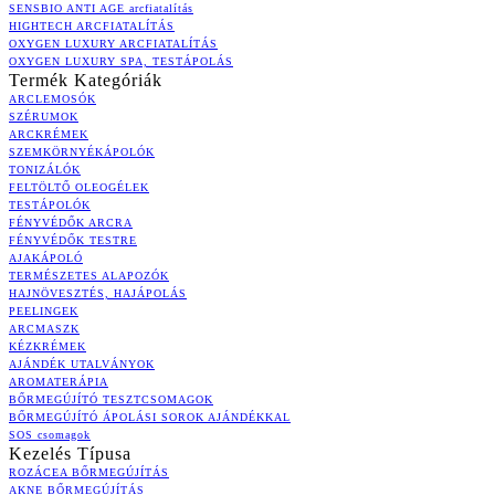
SENSBIO ANTI AGE arcfiatalítás
HIGHTECH ARCFIATALÍTÁS
OXYGEN LUXURY ARCFIATALÍTÁS
OXYGEN LUXURY SPA, TESTÁPOLÁS
Termék Kategóriák
ARCLEMOSÓK
SZÉRUMOK
ARCKRÉMEK
SZEMKÖRNYÉKÁPOLÓK
TONIZÁLÓK
FELTÖLTŐ OLEOGÉLEK
TESTÁPOLÓK
FÉNYVÉDŐK ARCRA
FÉNYVÉDŐK TESTRE
AJAKÁPOLÓ
TERMÉSZETES ALAPOZÓK
HAJNÖVESZTÉS, HAJÁPOLÁS
PEELINGEK
ARCMASZK
KÉZKRÉMEK
AJÁNDÉK UTALVÁNYOK
AROMATERÁPIA
BŐRMEGÚJÍTÓ TESZTCSOMAGOK
BŐRMEGÚJÍTÓ ÁPOLÁSI SOROK AJÁNDÉKKAL
SOS csomagok
Kezelés Típusa
ROZÁCEA BŐRMEGÚJÍTÁS
AKNE BŐRMEGÚJÍTÁS