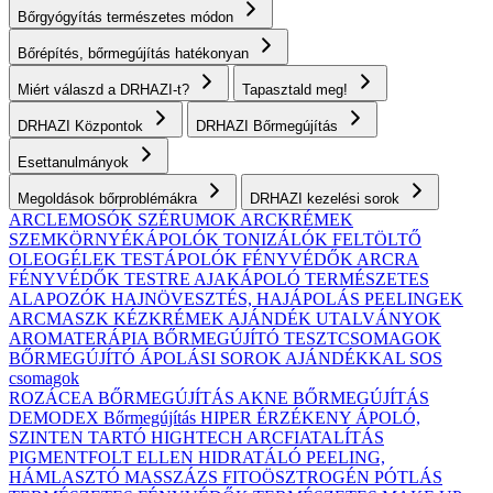
Bőrgyógyítás természetes módon
Bőrépítés, bőrmegújítás hatékonyan
Miért válaszd a DRHAZI-t?
Tapasztald meg!
DRHAZI Központok
DRHAZI Bőrmegújítás
Esettanulmányok
Megoldások bőrproblémákra
DRHAZI kezelési sorok
ARCLEMOSÓK
SZÉRUMOK
ARCKRÉMEK
SZEMKÖRNYÉKÁPOLÓK
TONIZÁLÓK
FELTÖLTŐ
OLEOGÉLEK
TESTÁPOLÓK
FÉNYVÉDŐK ARCRA
FÉNYVÉDŐK TESTRE
AJAKÁPOLÓ
TERMÉSZETES
ALAPOZÓK
HAJNÖVESZTÉS, HAJÁPOLÁS
PEELINGEK
ARCMASZK
KÉZKRÉMEK
AJÁNDÉK UTALVÁNYOK
AROMATERÁPIA
BŐRMEGÚJÍTÓ TESZTCSOMAGOK
BŐRMEGÚJÍTÓ ÁPOLÁSI SOROK AJÁNDÉKKAL
SOS
csomagok
ROZÁCEA BŐRMEGÚJÍTÁS
AKNE BŐRMEGÚJÍTÁS
DEMODEX Bőrmegújítás
HIPER ÉRZÉKENY
ÁPOLÓ,
SZINTEN TARTÓ
HIGHTECH ARCFIATALÍTÁS
PIGMENTFOLT ELLEN
HIDRATÁLÓ
PEELING,
HÁMLASZTÓ
MASSZÁZS
FITOÖSZTROGÉN PÓTLÁS