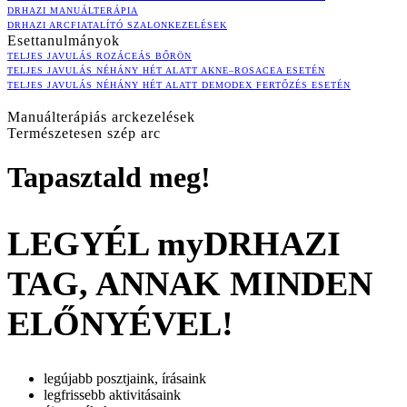
DRHAZI MANUÁLTERÁPIA
DRHAZI ARCFIATALÍTÓ SZALONKEZELÉSEK
Esettanulmányok
TELJES JAVULÁS ROZÁCEÁS BŐRÖN
TELJES JAVULÁS NÉHÁNY HÉT ALATT AKNE–ROSACEA ESETÉN
TELJES JAVULÁS NÉHÁNY HÉT ALATT DEMODEX FERTŐZÉS ESETÉN
Manuálterápiás arckezelések
Természetesen szép arc
Tapasztald meg!
LEGYÉL myDRHAZI
TAG, ANNAK MINDEN
ELŐNYÉVEL!
legújabb posztjaink, írásaink
legfrissebb aktivitásaink