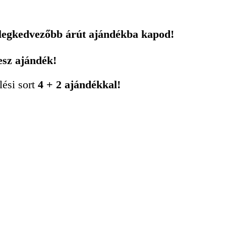
 legkedvezőbb árút ajándékba kapod!
esz ajándék!
lési sort
4 + 2 ajándékkal!