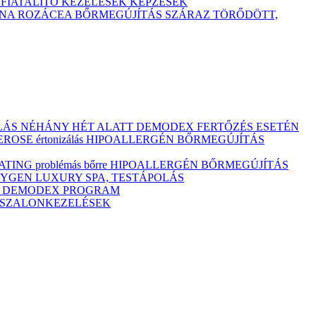
TFIATALÍTÓ KEZELÉSEK
KÉPZÉSEK
ÓNA
ROZÁCEA BŐRMEGÚJÍTÁS
SZÁRAZ
TÖRŐDÖTT,
ULÁS NÉHÁNY HÉT ALATT DEMODEX FERTŐZÉS ESETÉN
OSE értonizálás
HIPOALLERGÉN BŐRMEGÚJÍTÁS
ING problémás bőrre
HIPOALLERGÉN BŐRMEGÚJÍTÁS
YGEN LUXURY SPA, TESTÁPOLÁS
M
DEMODEX PROGRAM
Ó SZALONKEZELÉSEK