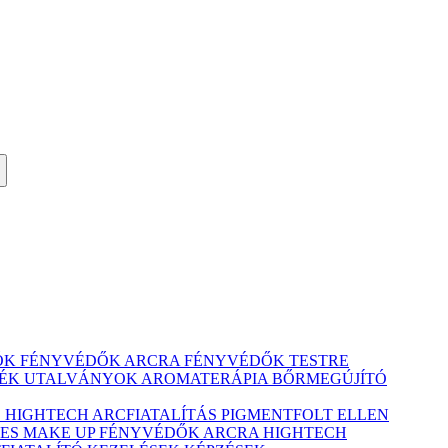
ÓK
FÉNYVÉDŐK ARCRA
FÉNYVÉDŐK TESTRE
ÉK UTALVÁNYOK
AROMATERÁPIA
BŐRMEGÚJÍTÓ
Ó
HIGHTECH ARCFIATALÍTÁS
PIGMENTFOLT ELLEN
ES MAKE UP
FÉNYVÉDŐK ARCRA
HIGHTECH