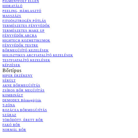
PIGMENTFOLT ELLEN
HIDRATÁLÓ
PEELING, HÁMLASZTÓ
MASSZÁZS
FITOÖSZTROGÉN PÓTLÁS
TERMÉSZETES FÉNYVÉDŐK
TERMÉSZETES MAKE UP
FÉNYVÉDŐK ARCRA
HIGHTECH KOZMETIKUMOK
FÉNYVÉDŐK TESTRE
BŐRMEGÚJÍTÓ KEZELÉSEK
HOLISZTIKUS ARCFIATALÍTÓ KEZELÉSEK
TESTFIATALÍTÓ KEZELÉSEK
KÉPZÉSEK
Bőrtípus
HIPER ÉRZÉKENY
SÉRÜLT
AKNE BŐRMEGÚJÍTÁS
ZSÍROS BŐR MEGÚJÍTÁS
KOMBINÁLT
DEMODEX Bőrmegújítás
T-ZÓNA
ROZÁCEA BŐRMEGÚJÍTÁS
SZÁRAZ
TÖRŐDÖTT, ÉRETT BŐR
FAKÓ BŐR
NORMÁL BŐR