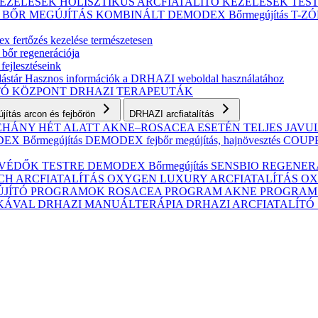
KEZELÉSEK
HOLISZTIKUS ARCFIATALÍTÓ KEZELÉSEK
TES
S BŐR MEGÚJÍTÁS
KOMBINÁLT
DEMODEX Bőrmegújítás
T-Z
 fertőzés kezelése természetesen
 bőr regenerációja
fejlesztéseink
ástár
Hasznos információk a DRHAZI weboldal használatához
TÓ KÖZPONT
DRHAZI TERAPEUTÁK
ítás arcon és fejbőrön
DRHAZI arcfiatalítás
NÉHÁNY HÉT ALATT AKNE–ROSACEA ESETÉN
TELJES JAV
X Bőrmegújítás
DEMODEX fejbőr megújítás, hajnövesztés
COUPER
VÉDŐK TESTRE
DEMODEX Bőrmegújítás
SENSBIO REGENERAT
CH ARCFIATALÍTÁS
OXYGEN LUXURY ARCFIATALÍTÁS
OX
ÚJÍTÓ PROGRAMOK
ROSACEA PROGRAM
AKNE PROGRA
IKÁVAL
DRHAZI MANUÁLTERÁPIA
DRHAZI ARCFIATALÍT