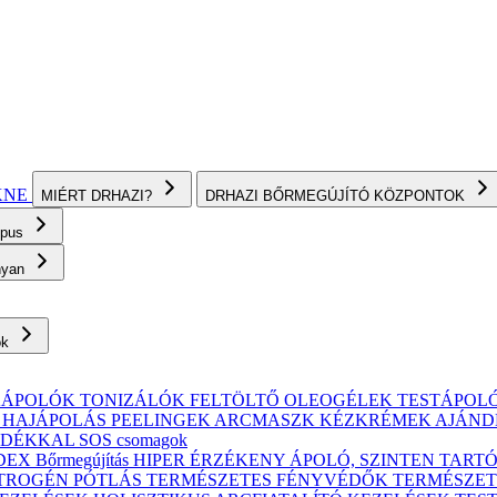
KNE
MIÉRT DRHAZI?
DRHAZI BŐRMEGÚJÍTÓ KÖZPONTOK
ípus
onyan
ok
KÁPOLÓK
TONIZÁLÓK
FELTÖLTŐ OLEOGÉLEK
TESTÁPOL
, HAJÁPOLÁS
PEELINGEK
ARCMASZK
KÉZKRÉMEK
AJÁND
ÁNDÉKKAL
SOS csomagok
X Bőrmegújítás
HIPER ÉRZÉKENY
ÁPOLÓ, SZINTEN TART
TROGÉN PÓTLÁS
TERMÉSZETES FÉNYVÉDŐK
TERMÉSZET