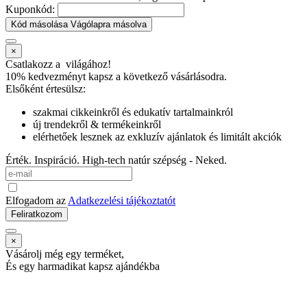
Kuponkód:
Kód másolása
Vágólapra másolva
×
Csatlakozz a
világához!
10% kedvezményt kapsz
a következő vásárlásodra.
Elsőként értesülsz:
szakmai cikkeinkről és edukatív tartalmainkról
új trendekről & termékeinkről
elérhetőek lesznek az exkluzív ajánlatok és limitált akciók
Érték. Inspiráció. High-tech natúr szépség - Neked.
Elfogadom az
Adatkezelési tájékoztatót
Feliratkozom
×
Vásárolj még egy terméket,
És egy harmadikat kapsz ajándékba