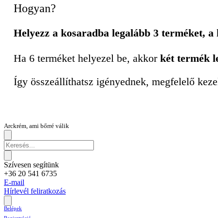
Hogyan?
Helyezz a kosaradba legalább 3 terméket, a
Ha 6 terméket helyezel be, akkor
két termék l
Így összeállíthatsz igényednek, megfelelő keze
Arckrém, ami bőrré válik
Szívesen segítünk
+36 20 541 6735
E-mail
Hírlevél feliratkozás
Belépek