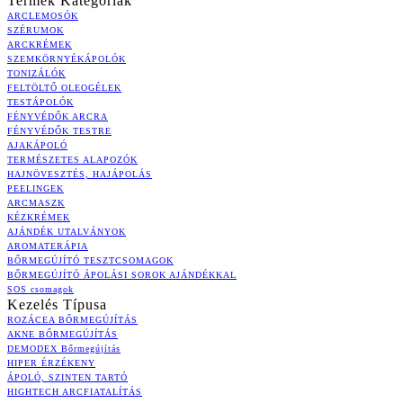
Termék Kategóriák
ARCLEMOSÓK
SZÉRUMOK
ARCKRÉMEK
SZEMKÖRNYÉKÁPOLÓK
TONIZÁLÓK
FELTÖLTŐ OLEOGÉLEK
TESTÁPOLÓK
FÉNYVÉDŐK ARCRA
FÉNYVÉDŐK TESTRE
AJAKÁPOLÓ
TERMÉSZETES ALAPOZÓK
HAJNÖVESZTÉS, HAJÁPOLÁS
PEELINGEK
ARCMASZK
KÉZKRÉMEK
AJÁNDÉK UTALVÁNYOK
AROMATERÁPIA
BŐRMEGÚJÍTÓ TESZTCSOMAGOK
BŐRMEGÚJÍTÓ ÁPOLÁSI SOROK AJÁNDÉKKAL
SOS csomagok
Kezelés Típusa
ROZÁCEA BŐRMEGÚJÍTÁS
AKNE BŐRMEGÚJÍTÁS
DEMODEX Bőrmegújítás
HIPER ÉRZÉKENY
ÁPOLÓ, SZINTEN TARTÓ
HIGHTECH ARCFIATALÍTÁS