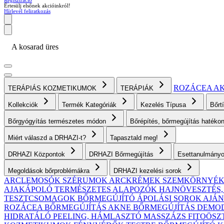
Regisztráció
Értesülj elsőnek akcióinkról!
Hírlevél feliratkozás
A kosarad üres
ROZÁCEA
A
TERÁPIÁS KOZMETIKUMOK
TERÁPIÁK
Kollekciók
Termék Kategóriák
Kezelés Típusa
Bőrt
Bőrgyógyítás természetes módon
Bőrépítés, bőrmegújítás haték
Miért válaszd a DRHAZI-t?
Tapasztald meg!
DRHAZI Központok
DRHAZI Bőrmegújítás
Esettanulmány
Megoldások bőrproblémákra
DRHAZI kezelési sorok
ARCLEMOSÓK
SZÉRUMOK
ARCKRÉMEK
SZEMKÖRNYÉ
AJAKÁPOLÓ
TERMÉSZETES ALAPOZÓK
HAJNÖVESZTÉS
TESZTCSOMAGOK
BŐRMEGÚJÍTÓ ÁPOLÁSI SOROK AJ
ROZÁCEA BŐRMEGÚJÍTÁS
AKNE BŐRMEGÚJÍTÁS
DEMODE
HIDRATÁLÓ
PEELING, HÁMLASZTÓ
MASSZÁZS
FITOÖSZ