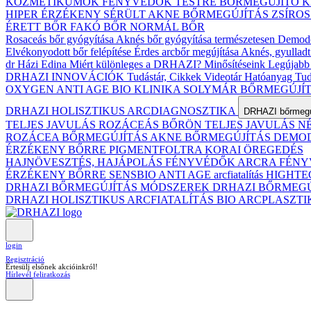
KOZMETIKUMOK
FÉNYVÉDŐK TESTRE
BŐRMEGÚJÍTÓ 
HIPER ÉRZÉKENY
SÉRÜLT
AKNE BŐRMEGÚJÍTÁS
ZSÍRO
ÉRETT BŐR
FAKÓ BŐR
NORMÁL BŐR
Rosaceás bőr gyógyítása
Aknés bőr gyógyítása természetesen
Demodex
Elvékonyodott bőr felépítése
Érdes arcbőr megújítása
Aknés, gyulladt
dr Házi Edina
Miért különleges a DRHAZI?
Minősítéseink
Legújabb 
DRHAZI INNOVÁCIÓK
Tudástár, Cikkek
Videotár
Hatóanyag Tud
OXYGEN ANTI AGE BIO KLINIKA
SOLYMÁR BŐRMEGÚJÍ
DRHAZI HOLISZTIKUS ARCDIAGNOSZTIKA
DRHAZI bőrmegúj
TELJES JAVULÁS ROZÁCEÁS BŐRÖN
TELJES JAVULÁS 
ROZÁCEA BŐRMEGÚJÍTÁS
AKNE BŐRMEGÚJÍTÁS
DEMODE
ÉRZÉKENY BŐRRE
PIGMENTFOLTRA
KORAI ÖREGEDÉS
HAJNÖVESZTÉS, HAJÁPOLÁS
FÉNYVÉDŐK ARCRA
FÉNY
ÉRZÉKENY BŐRRE
SENSBIO ANTI AGE arcfiatalítás
HIGHTE
DRHAZI BŐRMEGÚJÍTÁS MÓDSZEREK
DRHAZI BŐRMEG
DRHAZI HOLISZTIKUS ARCFIATALÍTÁS BIO ARCPLASZT
login
Regisztráció
Értesülj elsőnek akcióinkról!
Hírlevél feliratkozás