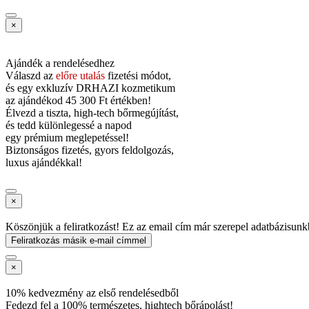
×
Ajándék a rendelésedhez
Válaszd az
előre utalás
fizetési módot,
és
egy exkluzív DRHAZI kozmetikum
az ajándékod
45 300 Ft értékben!
Élvezd a tiszta, high-tech bőrmegújítást,
és tedd különlegessé a napod
egy prémium meglepetéssel!
Biztonságos fizetés, gyors feldolgozás,
luxus ajándékkal!
×
Köszönjük a feliratkozást! Ez az email cím már szerepel adatbázisunk
Feliratkozás másik e-mail címmel
×
10% kedvezmény az első rendelésedből
Fedezd fel a 100% természetes, hightech bőrápolást!