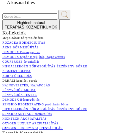
A kosarad üres
Hightech natural
TERÁPIÁS KOZMETIKUMOK
Kollekciók
Megoldások bőrproblémákra
ROZÁCEA BŐRMEGÚJÍTÁS
AKNE BŐRMEGÚJÍTÁS
DEMODEX Bőrmegújítás
DEMODEX fejbőr megújítás, hajnövesztés
COUPEROSE értonizálás
HIPOALLERGÉN BŐRMEGÚJÍTÁS ÉRZÉKENY BŐRRE
PIGMENTFOLTRA
KORAI ÖREGEDÉS
DRHAZI kezelési sorok
HAJNÖVESZTÉS, HAJÁPOLÁS
FÉNYVÉDŐK ARCRA
FÉNYVÉDŐK TESTRE
DEMODEX Bőrmegújítás
SENSBIO REGENERATING problémás bőrre
HIPOALLERGÉN BŐRMEGÚJÍTÁS ÉRZÉKENY BŐRRE
SENSBIO ANTI AGE arcfiatalítás
HIGHTECH ARCFIATALÍTÁS
OXYGEN LUXURY ARCFIATALÍTÁS
OXYGEN LUXURY SPA, TESTÁPOLÁS