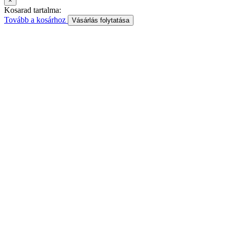
×
Kosarad tartalma:
Tovább a kosárhoz
Vásárlás folytatása