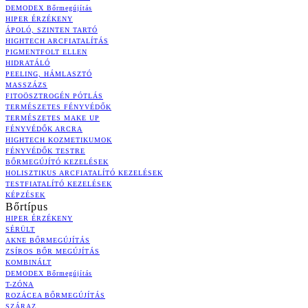
DEMODEX Bőrmegújítás
HIPER ÉRZÉKENY
ÁPOLÓ, SZINTEN TARTÓ
HIGHTECH ARCFIATALÍTÁS
PIGMENTFOLT ELLEN
HIDRATÁLÓ
PEELING, HÁMLASZTÓ
MASSZÁZS
FITOÖSZTROGÉN PÓTLÁS
TERMÉSZETES FÉNYVÉDŐK
TERMÉSZETES MAKE UP
FÉNYVÉDŐK ARCRA
HIGHTECH KOZMETIKUMOK
FÉNYVÉDŐK TESTRE
BŐRMEGÚJÍTÓ KEZELÉSEK
HOLISZTIKUS ARCFIATALÍTÓ KEZELÉSEK
TESTFIATALÍTÓ KEZELÉSEK
KÉPZÉSEK
Bőrtípus
HIPER ÉRZÉKENY
SÉRÜLT
AKNE BŐRMEGÚJÍTÁS
ZSÍROS BŐR MEGÚJÍTÁS
KOMBINÁLT
DEMODEX Bőrmegújítás
T-ZÓNA
ROZÁCEA BŐRMEGÚJÍTÁS
SZÁRAZ