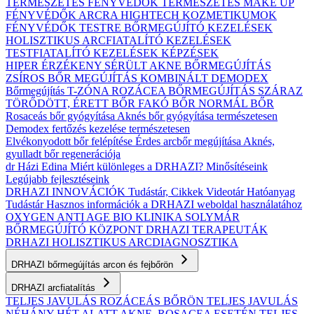
TERMÉSZETES FÉNYVÉDŐK
TERMÉSZETES MAKE UP
FÉNYVÉDŐK ARCRA
HIGHTECH KOZMETIKUMOK
FÉNYVÉDŐK TESTRE
BŐRMEGÚJÍTÓ KEZELÉSEK
HOLISZTIKUS ARCFIATALÍTÓ KEZELÉSEK
TESTFIATALÍTÓ KEZELÉSEK
KÉPZÉSEK
HIPER ÉRZÉKENY
SÉRÜLT
AKNE BŐRMEGÚJÍTÁS
ZSÍROS BŐR MEGÚJÍTÁS
KOMBINÁLT
DEMODEX
Bőrmegújítás
T-ZÓNA
ROZÁCEA BŐRMEGÚJÍTÁS
SZÁRAZ
TÖRŐDÖTT, ÉRETT BŐR
FAKÓ BŐR
NORMÁL BŐR
Rosaceás bőr gyógyítása
Aknés bőr gyógyítása természetesen
Demodex fertőzés kezelése természetesen
Elvékonyodott bőr felépítése
Érdes arcbőr megújítása
Aknés,
gyulladt bőr regenerációja
dr Házi Edina
Miért különleges a DRHAZI?
Minősítéseink
Legújabb fejlesztéseink
DRHAZI INNOVÁCIÓK
Tudástár, Cikkek
Videotár
Hatóanyag
Tudástár
Hasznos információk a DRHAZI weboldal használatához
OXYGEN ANTI AGE BIO KLINIKA
SOLYMÁR
BŐRMEGÚJÍTÓ KÖZPONT
DRHAZI TERAPEUTÁK
DRHAZI HOLISZTIKUS ARCDIAGNOSZTIKA
DRHAZI bőrmegújítás arcon és fejbőrön
DRHAZI arcfiatalítás
TELJES JAVULÁS ROZÁCEÁS BŐRÖN
TELJES JAVULÁS
NÉHÁNY HÉT ALATT AKNE–ROSACEA ESETÉN
TELJES