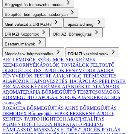
Bőrgyógyítás természetes módon
Bőrépítés, bőrmegújítás hatékonyan
Miért válaszd a DRHAZI-t?
Tapasztald meg!
DRHAZI Központok
DRHAZI Bőrmegújítás
Esettanulmányok
Megoldások bőrproblémákra
DRHAZI kezelési sorok
ARCLEMOSÓK
SZÉRUMOK
ARCKRÉMEK
SZEMKÖRNYÉKÁPOLÓK
TONIZÁLÓK
FELTÖLTŐ
OLEOGÉLEK
TESTÁPOLÓK
FÉNYVÉDŐK ARCRA
FÉNYVÉDŐK TESTRE
AJAKÁPOLÓ
TERMÉSZETES
ALAPOZÓK
HAJNÖVESZTÉS, HAJÁPOLÁS
PEELINGEK
ARCMASZK
KÉZKRÉMEK
AJÁNDÉK UTALVÁNYOK
AROMATERÁPIA
BŐRMEGÚJÍTÓ TESZTCSOMAGOK
BŐRMEGÚJÍTÓ ÁPOLÁSI SOROK AJÁNDÉKKAL
SOS
csomagok
ROZÁCEA BŐRMEGÚJÍTÁS
AKNE BŐRMEGÚJÍTÁS
DEMODEX Bőrmegújítás
HIPER ÉRZÉKENY
ÁPOLÓ,
SZINTEN TARTÓ
HIGHTECH ARCFIATALÍTÁS
PIGMENTFOLT ELLEN
HIDRATÁLÓ
PEELING,
HÁMLASZTÓ
MASSZÁZS
FITOÖSZTROGÉN PÓTLÁS