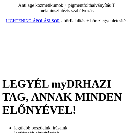
Anti age kozmetikumok + pigmentfolthalványítás T
melaninszintézis szabályozás
- bőrfiatalítás + bőrszíegyenletesítés
LIGHTENING ÁPOLÁSI SOR
LEGYÉL myDRHAZI
TAG, ANNAK MINDEN
ELŐNYÉVEL!
legújabb posztjaink, írásaink