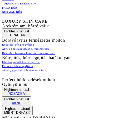
TÖRŐDÖTT, ÉRETT BŐR
FAKÓ BŐR
NORMÁL BŐR
LUXURY SKIN CARE
Arckrém ami bőrré válik
Hightech natural
TERÁPIÁK
Bőrgyógyítás természetes módon
Rosaceás bőr gyógyítása
Aknés bőr gyógyítása természetesen
Demodex fertőzés kezelése természetesen
Bőrépítés, bőrmegújítás hatékonyan
Elvékonyodott bőr felépítése
Érdes arcbőr megújítása
Aknés, gyulladt bőr regenerációja
Perfect bőrkezelések otthon
Gyönyörű bőr
Hightech natural
ROZÁCEA
Hightech natural
AKNE
Hightech natural
MIÉRT DRHAZI?
Miért válaszd a DRHAZI-t?