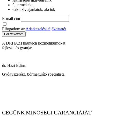
legfrissebb aktivitásaink
új termékek
exkluzív ajánlatok, akciók
E-mail cím
Elfogadom az
Adatkezelési tájékoztatót
Feliratkozom
A DRHAZI hightech kozmetikumokat
fejleszti és gyártja:
dr. Házi Edina
Gyógyszerész, bőrmegújító specialista
CÉGÜNK MINŐSÉGI GARANCIÁJÁT