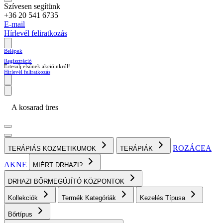
Szívesen segítünk
+36 20 541 6735
E-mail
Hírlevél feliratkozás
Belépek
Regisztráció
Értesülj elsőnek akcióinkról!
Hírlevél feliratkozás
A kosarad üres
ROZÁCEA
TERÁPIÁS KOZMETIKUMOK
TERÁPIÁK
AKNE
MIÉRT DRHAZI?
DRHAZI BŐRMEGÚJÍTÓ KÖZPONTOK
Kollekciók
Termék Kategóriák
Kezelés Típusa
Bőrtípus