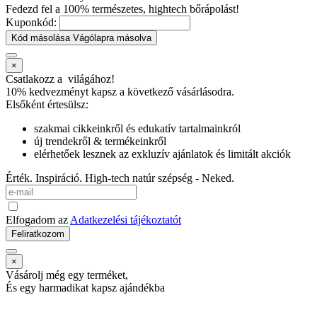
Fedezd fel a 100% természetes, hightech bőrápolást!
Kuponkód:
Kód másolása
Vágólapra másolva
×
Csatlakozz a
világához!
10% kedvezményt kapsz
a következő vásárlásodra.
Elsőként értesülsz:
szakmai cikkeinkről és edukatív tartalmainkról
új trendekről & termékeinkről
elérhetőek lesznek az exkluzív ajánlatok és limitált akciók
Érték. Inspiráció. High-tech natúr szépség - Neked.
Elfogadom az
Adatkezelési tájékoztatót
Feliratkozom
×
Vásárolj még egy terméket,
És egy harmadikat kapsz ajándékba