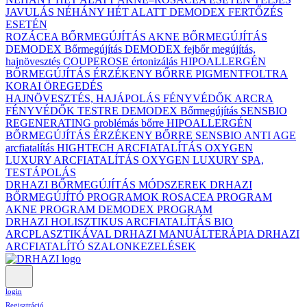
JAVULÁS NÉHÁNY HÉT ALATT DEMODEX FERTŐZÉS
ESETÉN
ROZÁCEA BŐRMEGÚJÍTÁS
AKNE BŐRMEGÚJÍTÁS
DEMODEX Bőrmegújítás
DEMODEX fejbőr megújítás,
hajnövesztés
COUPEROSE értonizálás
HIPOALLERGÉN
BŐRMEGÚJÍTÁS ÉRZÉKENY BŐRRE
PIGMENTFOLTRA
KORAI ÖREGEDÉS
HAJNÖVESZTÉS, HAJÁPOLÁS
FÉNYVÉDŐK ARCRA
FÉNYVÉDŐK TESTRE
DEMODEX Bőrmegújítás
SENSBIO
REGENERATING problémás bőrre
HIPOALLERGÉN
BŐRMEGÚJÍTÁS ÉRZÉKENY BŐRRE
SENSBIO ANTI AGE
arcfiatalítás
HIGHTECH ARCFIATALÍTÁS
OXYGEN
LUXURY ARCFIATALÍTÁS
OXYGEN LUXURY SPA,
TESTÁPOLÁS
DRHAZI BŐRMEGÚJÍTÁS MÓDSZEREK
DRHAZI
BŐRMEGÚJÍTÓ PROGRAMOK
ROSACEA PROGRAM
AKNE PROGRAM
DEMODEX PROGRAM
DRHAZI HOLISZTIKUS ARCFIATALÍTÁS BIO
ARCPLASZTIKÁVAL
DRHAZI MANUÁLTERÁPIA
DRHAZI
ARCFIATALÍTÓ SZALONKEZELÉSEK
login
Regisztráció