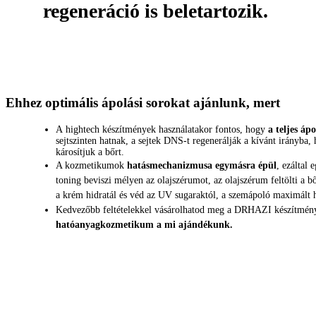
regeneráció is beletartozik.
Ehhez optimális ápolási sorokat ajánlunk, mert
A hightech készítmények használatakor fontos, hogy
a teljes áp
sejtszinten hatnak, a sejtek DNS-t regenerálják a kívánt irányba
károsítjuk a bőrt.
A kozmetikumok
hatásmechanizmusa egymásra épül
, ezáltal 
toning beviszi mélyen az olajszérumot, az olajszérum feltölti a bő
a krém hidratál és véd az UV sugaraktól, a szemápoló maximált 
Kedvezőbb feltételekkel vásárolhatod meg a DRHAZI készítménye
hatóanyagkozmetikum a mi ajándékunk.