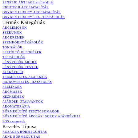
SENSBIO ANTI AGE arcfiatalítás
HIGHTECH ARCFIATALÍTÁS
OXYGEN LUXURY ARCFIATALÍTÁS
OXYGEN LUXURY SPA, TESTÁPOLÁS
Termék Kategóriák
ARCLEMOSÓK
SZÉRUMOK
ARCKRÉMEK
SZEMKÖRNYÉKÁPOLÓK
TONIZÁLÓK
FELTÖLTŐ OLEOGÉLEK
TESTÁPOLÓK
FÉNYVÉDŐK ARCRA
FÉNYVÉDŐK TESTRE
AJAKÁPOLÓ
TERMÉSZETES ALAPOZÓK
HAJNÖVESZTÉS, HAJÁPOLÁS
PEELINGEK
ARCMASZK
KÉZKRÉMEK
AJÁNDÉK UTALVÁNYOK
AROMATERÁPIA
BŐRMEGÚJÍTÓ TESZTCSOMAGOK
BŐRMEGÚJÍTÓ ÁPOLÁSI SOROK AJÁNDÉKKAL
SOS csomagok
Kezelés Típusa
ROZÁCEA BŐRMEGÚJÍTÁS
AKNE BŐRMEGÚJÍTÁS