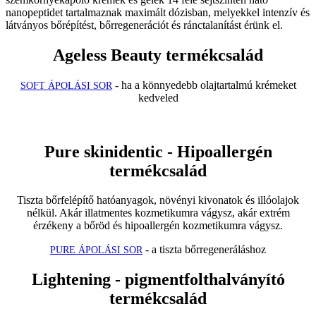
nanopeptidet tartalmaznak maximált dózisban, melyekkel intenzív és
látványos bőrépítést, bőrregenerációt és ránctalanítást érünk el.
Ageless Beauty termékcsalád
- ha a könnyedebb olajtartalmú krémeket
SOFT ÁPOLÁSI SOR
kedveled
Pure skinidentic - Hipoallergén
termékcsalád
Tiszta bőrfelépítő hatóanyagok, növényi kivonatok és illóolajok
nélkül. Akár illatmentes kozmetikumra vágysz, akár extrém
érzékeny a bőröd és hipoallergén kozmetikumra vágysz.
- a tiszta bőrregeneráláshoz
PURE ÁPOLÁSI SOR
Lightening - pigmentfolthalványító
termékcsalád