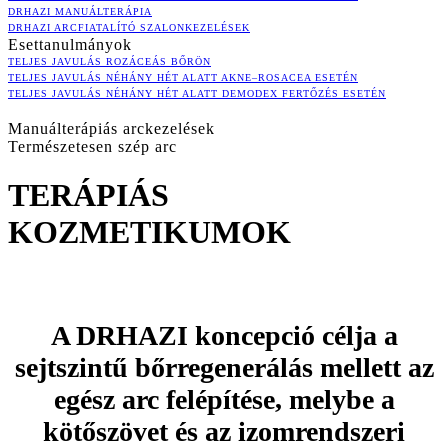
DRHAZI MANUÁLTERÁPIA
DRHAZI ARCFIATALÍTÓ SZALONKEZELÉSEK
Esettanulmányok
TELJES JAVULÁS ROZÁCEÁS BŐRÖN
TELJES JAVULÁS NÉHÁNY HÉT ALATT AKNE–ROSACEA ESETÉN
TELJES JAVULÁS NÉHÁNY HÉT ALATT DEMODEX FERTŐZÉS ESETÉN
Manuálterápiás arckezelések
Természetesen szép arc
TERÁPIÁS
KOZMETIKUMOK
A DRHAZI koncepció célja a
sejtszintű bőrregenerálás mellett az
egész arc felépítése, melybe a
kötőszövet és az izomrendszeri