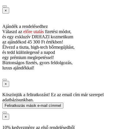
×
Ajándék a rendelésedhez
Válaszd az
előre utalás
fizetési módot,
és
egy exkluzív DRHAZI kozmetikum
az ajándékod
45 300 Ft értékben!
Élvezd a tiszta, high-tech bőrmegújítást,
és tedd különlegessé a napod
egy prémium meglepetéssel!
Biztonságos fizetés, gyors feldolgozás,
luxus ajándékkal!
×
Köszönjük a feliratkozást! Ez az email cím már szerepel
adatbázisunkban.
Feliratkozás másik e-mail címmel
×
10% kedvezmény az első rendelésedből