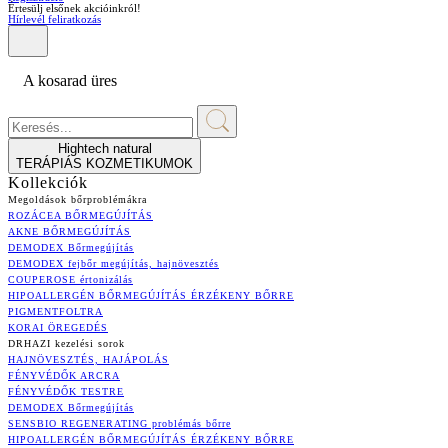
Értesülj elsőnek akcióinkról!
Hírlevél feliratkozás
A kosarad üres
Hightech natural
TERÁPIÁS KOZMETIKUMOK
Kollekciók
Megoldások bőrproblémákra
ROZÁCEA BŐRMEGÚJÍTÁS
AKNE BŐRMEGÚJÍTÁS
DEMODEX Bőrmegújítás
DEMODEX fejbőr megújítás, hajnövesztés
COUPEROSE értonizálás
HIPOALLERGÉN BŐRMEGÚJÍTÁS ÉRZÉKENY BŐRRE
PIGMENTFOLTRA
KORAI ÖREGEDÉS
DRHAZI kezelési sorok
HAJNÖVESZTÉS, HAJÁPOLÁS
FÉNYVÉDŐK ARCRA
FÉNYVÉDŐK TESTRE
DEMODEX Bőrmegújítás
SENSBIO REGENERATING problémás bőrre
HIPOALLERGÉN BŐRMEGÚJÍTÁS ÉRZÉKENY BŐRRE