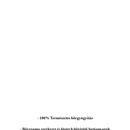
- 100% Természetes bőrgyógyítás
- Bőrazonos szerkezet és biotech bőrépítő hatóanyagok