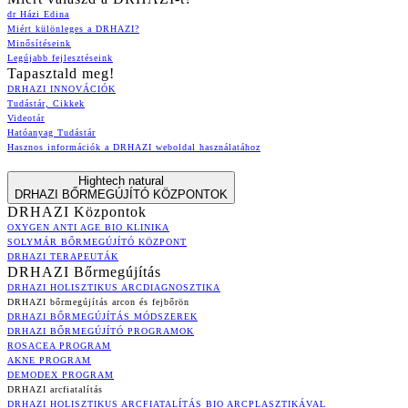
dr Házi Edina
Miért különleges a DRHAZI?
Minősítéseink
Legújabb fejlesztéseink
Tapasztald meg!
DRHAZI INNOVÁCIÓK
Tudástár, Cikkek
Videotár
Hatóanyag Tudástár
Hasznos információk a DRHAZI weboldal használatához
Hightech natural
DRHAZI BŐRMEGÚJÍTÓ KÖZPONTOK
DRHAZI Központok
OXYGEN ANTI AGE BIO KLINIKA
SOLYMÁR BŐRMEGÚJÍTÓ KÖZPONT
DRHAZI TERAPEUTÁK
DRHAZI Bőrmegújítás
DRHAZI HOLISZTIKUS ARCDIAGNOSZTIKA
DRHAZI bőrmegújítás arcon és fejbőrön
DRHAZI BŐRMEGÚJÍTÁS MÓDSZEREK
DRHAZI BŐRMEGÚJÍTÓ PROGRAMOK
ROSACEA PROGRAM
AKNE PROGRAM
DEMODEX PROGRAM
DRHAZI arcfiatalítás
DRHAZI HOLISZTIKUS ARCFIATALÍTÁS BIO ARCPLASZTIKÁVAL