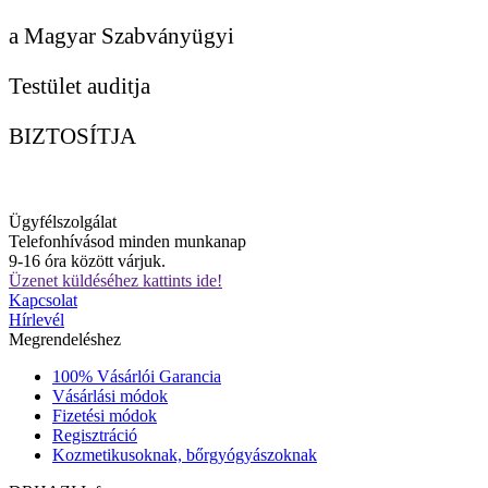
a Magyar Szabványügyi
Testület auditja
BIZTOSÍTJA
Ügyfélszolgálat
Telefonhívásod minden munkanap
9-16 óra között várjuk.
Üzenet küldéséhez kattints ide!
Kapcsolat
Hírlevél
Megrendeléshez
100% Vásárlói Garancia
Vásárlási módok
Fizetési módok
Regisztráció
Kozmetikusoknak, bőrgyógyászoknak