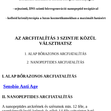
- sejtszintű, DNS szintű bőrregeneráció nanopeptid terápiával
- kolloid kristályterápia a luxus kozmetikumokban a maximált hatásért
AZ ARCFITALÍTÁS 3 SZINTJE KÖZÜL
VÁLSZTHATSZ
1. ALAP BŐRAZONOS ARCFIATALÍTÁS
2. NANOPEPTIDES ARCFIATALÍTÁS
I. ALAP BŐRAZONOS ARCFIATALÍTÁS
Sensbio Anti Age
II. NANOPEPTIDES ARCFIATALÍTÁS
A nanopeptides arckrémek és szérumok min. 12 féle, a
szemkörnyékápoló krémek és gélek 14 féle sejtszinten ható