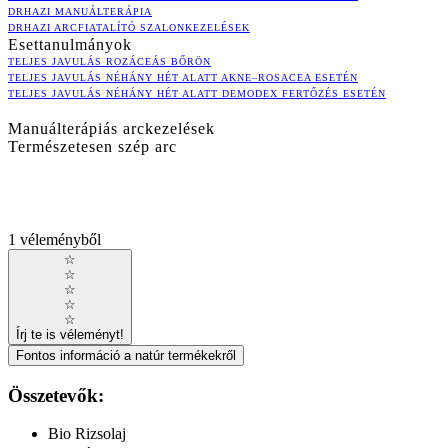
DRHAZI MANUÁLTERÁPIA
DRHAZI ARCFIATALÍTÓ SZALONKEZELÉSEK
Esettanulmányok
TELJES JAVULÁS ROZÁCEÁS BŐRÖN
TELJES JAVULÁS NÉHÁNY HÉT ALATT AKNE–ROSACEA ESETÉN
TELJES JAVULÁS NÉHÁNY HÉT ALATT DEMODEX FERTŐZÉS ESETÉN
Manuálterápiás arckezelések
Természetesen szép arc
1 véleményből
☆
☆
☆
☆
☆
Írj te is véleményt!
Fontos információ a natúr termékekről
Összetevők:
Bio Rizsolaj