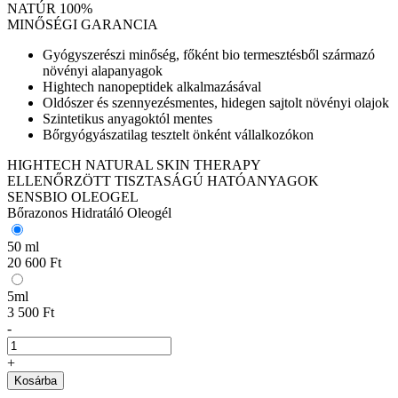
NATÚR 100%
MINŐSÉGI GARANCIA
Gyógyszerészi minőség, főként bio termesztésből származó
növényi alapanyagok
Hightech nanopeptidek alkalmazásával
Oldószer és szennyezésmentes, hidegen sajtolt növényi olajok
Szintetikus anyagoktól mentes
Bőrgyógyászatilag tesztelt önként vállalkozókon
HIGHTECH NATURAL SKIN THERAPY
ELLENŐRZÖTT TISZTASÁGÚ HATÓANYAGOK
SENSBIO OLEOGEL
Bőrazonos Hidratáló Oleogél
50 ml
20 600 Ft
5ml
3 500 Ft
-
+
Kosárba