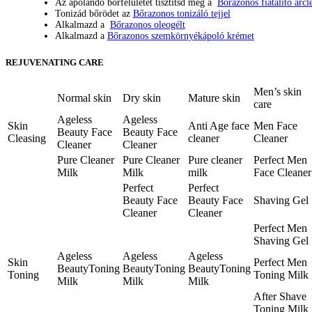
Az ápolandó bőrfelületet tisztítsd meg a
Bőrazonos fiatalító arc
Tonizád bőrödet az
Bőrazonos tonizáló tejjel
Alkalmazd a
Bőrazonos oleogélt
Alkalmazd a
Bőrazonos szemkörnyékápoló krémet
REJUVENATING CARE
Men’s skin
Normal skin
Dry skin
Mature skin
care
Ageless
Ageless
Skin
Anti Age face
Men Face
Beauty Face
Beauty Face
Cleasing
cleaner
Cleaner
Cleaner
Cleaner
Pure Cleaner
Pure Cleaner
Pure cleaner
Perfect Men
Milk
Milk
milk
Face Cleaner
Perfect
Perfect
Beauty Face
Beauty Face
Shaving Gel
Cleaner
Cleaner
Perfect Men
Shaving Gel
Ageless
Ageless
Ageless
Skin
Perfect Men
BeautyToning
BeautyToning
BeautyToning
Toning
Toning Milk
Milk
Milk
Milk
After Shave
Toning Milk