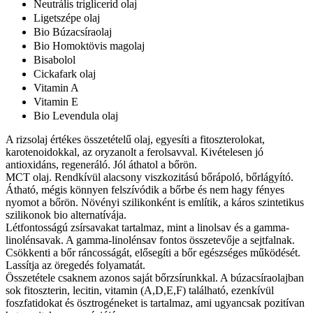
Neutrális triglicerid olaj
Ligetszépe olaj
Bio Búzacsíraolaj
Bio Homoktövis magolaj
Bisabolol
Cickafark olaj
Vitamin A
Vitamin E
Bio Levendula olaj
A rizsolaj értékes összetételű olaj, egyesíti a fitoszterolokat,
karotenoidokkal, az oryzanolt a ferolsavval. Kivételesen jó
antioxidáns, regeneráló. Jól áthatol a bőrön.
MCT olaj. Rendkívül alacsony viszkozitású bőrápoló, bőrlágyító.
Átható, mégis könnyen felszívódik a bőrbe és nem hagy fényes
nyomot a bőrön. Növényi szilikonként is említik, a káros szintetikus
szilikonok bio alternatívája.
Létfontosságú zsírsavakat tartalmaz, mint a linolsav és a gamma-
linolénsavak. A gamma-linolénsav fontos összetevője a sejtfalnak.
Csökkenti a bőr ráncosságát, elősegíti a bőr egészséges működését.
Lassítja az öregedés folyamatát.
Összetétele csaknem azonos saját bőrzsírunkkal. A búzacsíraolajban
sok fitoszterin, lecitin, vitamin (A,D,E,F) található, ezenkívül
foszfatidokat és ösztrogéneket is tartalmaz, ami ugyancsak pozitívan