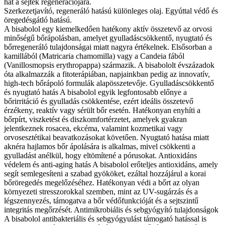
hat a sejtek regenerációjára.
Szerkezetjavító, regeneráló hatású különleges olaj. Egyúttal védő és
öregedésgátló hatású.
A bisabolol egy kiemelkedően hatékony aktív összetevő az orvosi
minőségű bőrápolásban, amelyet gyulladáscsökkentő, nyugtató és
bőrregeneráló tulajdonságai miatt nagyra értékelnek. Elsősorban a
kamillából (Matricaria chamomilla) vagy a Candeia fából
(Vanillosmopsis erythropappa) származik. A bisabololt évszázadok
óta alkalmazzák a fitoterápiában, napjainkban pedig az innovatív,
high-tech bőrápoló formulák alapösszetevője. Gyulladáscsökkentő
és nyugtató hatás A bisabolol egyik legfontosabb előnye a
bőrirritáció és gyulladás csökkentése, ezért ideális összetevő
érzékeny, reaktív vagy sérült bőr esetén. Hatékonyan enyhíti a
bőrpírt, viszketést és diszkomfortérzetet, amelyek gyakran
jelentkeznek rosacea, ekcéma, valamint kozmetikai vagy
orvosesztétikai beavatkozásokat követően. Nyugtató hatása miatt
aknéra hajlamos bőr ápolására is alkalmas, mivel csökkenti a
gyulladást anélkül, hogy eltömítené a pórusokat. Antioxidáns
védelem és anti-aging hatás A bisabolol erőteljes antioxidáns, amely
segít semlegesíteni a szabad gyököket, ezáltal hozzájárul a korai
bőröregedés megelőzéséhez. Hatékonyan védi a bőrt az olyan
környezeti stresszorokkal szemben, mint az UV-sugárzás és a
légszennyezés, támogatva a bőr védőfunkcióját és a sejtszintű
integritás megőrzését. Antimikrobiális és sebgyógyító tulajdonságok
A bisabolol antibakteriális és sebgyógyulást támogató hatással is