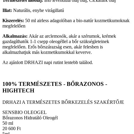
Természetes illóolaj:
Bio levendula olaj olaj, Cickafark olaj
Illat:
Naturális, enyhe virágillatú
Kiszerelés:
50 ml airless adagolóban a bio-natúr kozmetikumoknak
megfelelően
Alkalmazás:
Akár az arclemosók, akár a szérumok, krémek
gazdagíthatók 1-1 csepp oleogéllel a bőr szükségleteinek
megfelelően. Erős bőrszárazság esen, akár felesben is
alkalmazhatjuk más kozmetikumokkal keverve.
Az ajánlott DRHAZI napi rutint lentebb találod.
100% TERMÉSZETES - BŐRAZONOS -
HIGHTECH
DRHAZI A TERMÉSZETES BŐRKEZELÉS SZAKÉRTŐJE
SENSBIO OLEOGEL
Bőrazonos Hidratáló Oleogél
50 ml
20 600 Ft
5ml