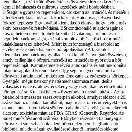
rendelkezik, ezért különösen értékes összetevő lézeres kezelések,
kémiai hámlasztás és mikrotűs kezelések utáni bőrápolásban.
Elősegíti a gyorsabb regenerációt, csökkenti az irritációt, és mérsékli
a fertőzések kialakulásának kockázatát. Hatóanyag-felszívódást
fokozó képesség Egy további kiemelkedő előnye, hogy javítja más
aktív összetevők felszívódását. Bőrkondicionáló tulajdonságának
köszönhetően növeli többek között a C-vitamin, a retinol és a
peptidek hatékonyságát, ezáltal komplexebb és erősebb formulák
kialakítását teszi lehetővé. Miért kulcsfontosságú a bisabolol az
érzékeny és aknéra hajlamos bőr ápolásában? A bisabolol
kiemelkedően hatékony gyulladáscsökkentő és nyugtató összetevő,
amely csillapítja a bőrpírt, mérsékli az irritációt és gyorsítja a bőr
regenerációját. Kamillaeredete révén antioxidáns és antimikrobiális
tulajdonságokkal is rendelkezik, így segít megvédeni a bőrt a
környezeti ártalmaktól, miközben támogatja az egészséges bőrképet.
Gyengéd, mégis hatékony hatásmechanizmusa miatt ideális
választás rosaceás, aknés, érzékeny vagy esztétikai kezelések utáni
bőr ápolására. Kutatási háttér – összefoglaló megállapítások Az α-
bisabolol természetes szeszkviterpén alkohol, amelyet először a 20.
században izoláltak a kamillából, majd más aromás növényekben is
azonosítottak. Gyulladáscsökkentő alkalmazása világszerte elterjedt,
alacsony toxicitása miatt az FDA GRAS (Generally Regarded As
Safe) minősítést adott számára. Előnyben részesített hatóanyag a
környezeti stresszhatások elleni bőrvédelemben. Legfontosabb
biológiai tulajdonságai: gyulladáscsökkentő, irritációcsökkentő,