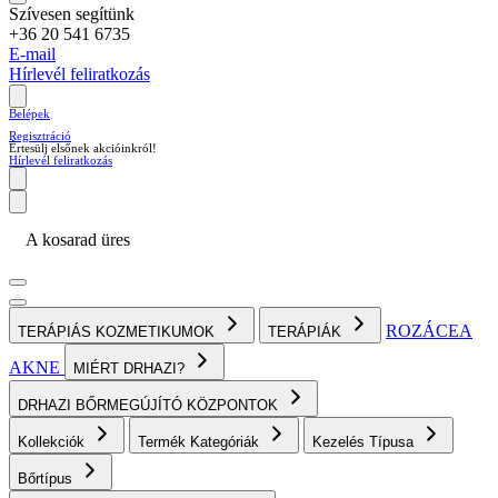
Szívesen segítünk
+36 20 541 6735
E-mail
Hírlevél feliratkozás
Belépek
Regisztráció
Értesülj elsőnek akcióinkról!
Hírlevél feliratkozás
A kosarad üres
ROZÁCEA
TERÁPIÁS KOZMETIKUMOK
TERÁPIÁK
AKNE
MIÉRT DRHAZI?
DRHAZI BŐRMEGÚJÍTÓ KÖZPONTOK
Kollekciók
Termék Kategóriák
Kezelés Típusa
Bőrtípus