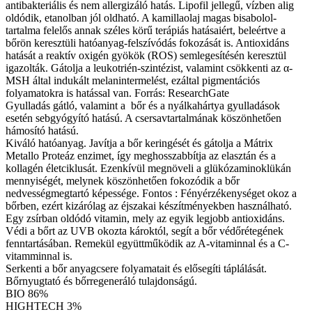
antibakteriális és nem allergizáló hatás. Lipofil jellegű, vízben alig
oldódik, etanolban jól oldható. A kamillaolaj magas bisabolol-
tartalma felelős annak széles körű terápiás hatásaiért, beleértve a
bőrön keresztüli hatóanyag-felszívódás fokozását is. Antioxidáns
hatását a reaktív oxigén gyökök (ROS) semlegesítésén keresztül
igazolták. Gátolja a leukotrién-szintézist, valamint csökkenti az α-
MSH által indukált melanintermelést, ezáltal pigmentációs
folyamatokra is hatással van. Forrás: ResearchGate
Gyulladás gátló, valamint a bőr és a nyálkahártya gyulladások
esetén sebgyógyító hatású. A csersavtartalmának köszönhetően
hámosító hatású.
Kiváló hatóanyag. Javítja a bőr keringését és gátolja a Mátrix
Metallo Proteáz enzimet, így meghosszabbítja az elasztán és a
kollagén életciklusát. Ezenkívül megnöveli a glükózaminoklükán
mennyiségét, melynek köszönhetően fokozódik a bőr
nedvességmegtartó képessége. Fontos : Fényérzékenységet okoz a
bőrben, ezért kizárólag az éjszakai készítményekben használható.
Egy zsírban oldódó vitamin, mely az egyik legjobb antioxidáns.
Védi a bőrt az UVB okozta károktól, segít a bőr védőrétegének
fenntartásában. Remekül együttműködik az A-vitaminnal és a C-
vitamminnal is.
Serkenti a bőr anyagcsere folyamatait és elősegíti táplálását.
Bőrnyugtató és bőrregeneráló tulajdonságú.
BIO 86%
HIGHTECH 3%