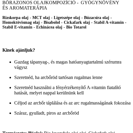
BŐRAZONOS OLAJKOMPOZÍCIÓ - GYÓGYNÖVÉNY
ÉS AROMATERÁPIA
Rizskorpa olaj - MCT olaj - Ligetszépe olaj - Búzacsíra olaj -
Homoktövismag olaj - Bisabolol - Cickafark olaj - Stabil A-vitamin -
Stabil E-vitamin - Echinácea olaj - Bio Totarol
Kinek ajánljuk?
Gazdag tápanyag-, és magas hatóanyagtartalmú szérumra
vágysz
Szeretnéd, ha arcbőröd tartósan rugalmas lenne
Szeretnéd használni a fényérzékenyítő A-vitamin fiatalító
hatását, melyet nappal kerülnünk kell
Céljod az arcbőr táplálása és az arc rugalmasságának fokozása
Száraz, gyulladt, piros az arcbőröd