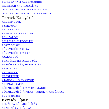
SENSBIO ANTI AGE arcfiatalítás
HIGHTECH ARCFIATALÍTÁS
OXYGEN LUXURY ARCFIATALÍTÁS
OXYGEN LUXURY SPA, TESTÁPOLÁS
Termék Kategóriák
ARCLEMOSÓK
SZÉRUMOK
ARCKRÉMEK
SZEMKÖRNYÉKÁPOLÓK
TONIZÁLÓK
FELTÖLTŐ OLEOGÉLEK
TESTÁPOLÓK
FÉNYVÉDŐK ARCRA
FÉNYVÉDŐK TESTRE
AJAKÁPOLÓ
TERMÉSZETES ALAPOZÓK
HAJNÖVESZTÉS, HAJÁPOLÁS
PEELINGEK
ARCMASZK
KÉZKRÉMEK
AJÁNDÉK UTALVÁNYOK
AROMATERÁPIA
BŐRMEGÚJÍTÓ TESZTCSOMAGOK
BŐRMEGÚJÍTÓ ÁPOLÁSI SOROK AJÁNDÉKKAL
SOS csomagok
Kezelés Típusa
ROZÁCEA BŐRMEGÚJÍTÁS
AKNE BŐRMEGÚJÍTÁS