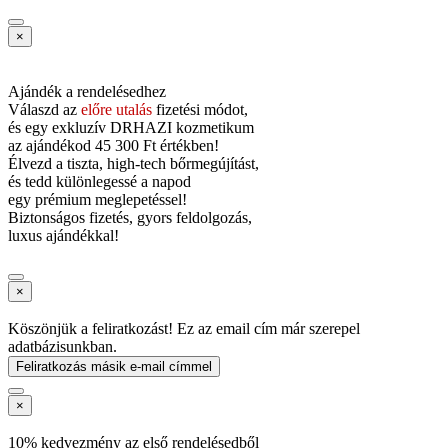
×
Ajándék a rendelésedhez
Válaszd az
előre utalás
fizetési módot,
és
egy exkluzív DRHAZI kozmetikum
az ajándékod
45 300 Ft értékben!
Élvezd a tiszta, high-tech bőrmegújítást,
és tedd különlegessé a napod
egy prémium meglepetéssel!
Biztonságos fizetés, gyors feldolgozás,
luxus ajándékkal!
×
Köszönjük a feliratkozást! Ez az email cím már szerepel
adatbázisunkban.
Feliratkozás másik e-mail címmel
×
10% kedvezmény az első rendelésedből