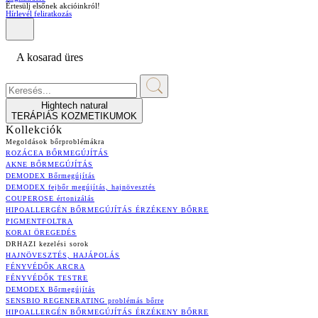
Értesülj elsőnek akcióinkról!
Hírlevél feliratkozás
A kosarad üres
Hightech natural
TERÁPIÁS KOZMETIKUMOK
Kollekciók
Megoldások bőrproblémákra
ROZÁCEA BŐRMEGÚJÍTÁS
AKNE BŐRMEGÚJÍTÁS
DEMODEX Bőrmegújítás
DEMODEX fejbőr megújítás, hajnövesztés
COUPEROSE értonizálás
HIPOALLERGÉN BŐRMEGÚJÍTÁS ÉRZÉKENY BŐRRE
PIGMENTFOLTRA
KORAI ÖREGEDÉS
DRHAZI kezelési sorok
HAJNÖVESZTÉS, HAJÁPOLÁS
FÉNYVÉDŐK ARCRA
FÉNYVÉDŐK TESTRE
DEMODEX Bőrmegújítás
SENSBIO REGENERATING problémás bőrre
HIPOALLERGÉN BŐRMEGÚJÍTÁS ÉRZÉKENY BŐRRE