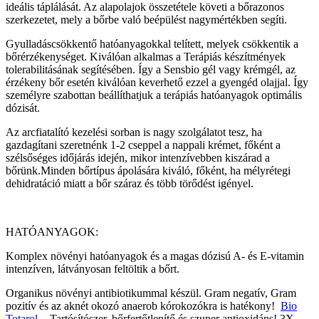
ideális táplálását. Az alapolajok összetétele követi a bőrazonos
szerkezetet, mely a bőrbe való beépülést nagymértékben segíti.
Gyulladáscsökkentő hatóanyagokkal telített, melyek csökkentik a
bőrérzékenységet. Kiválóan alkalmas a Terápiás készítmények
tolerabilitásának segítésében. Így a Sensbio gél vagy krémgél, az
érzékeny bőr esetén kiválóan keverhető ezzel a gyengéd olajjal. Így
személyre szabottan beállíthatjuk a terápiás hatóanyagok optimális
dózisát.
Az arcfiatalító kezelési sorban is nagy szolgálatot tesz, ha
gazdagítani szeretnénk 1-2 cseppel a nappali krémet, főként a
szélsőséges időjárás idején, mikor intenzívebben kiszárad a
bőrünk.Minden bőrtípus ápolására kiváló, főként, ha mélyrétegi
dehidratáció miatt a bőr száraz és több törődést igényel.
HATÓANYAGOK:
Komplex növényi hatóanyagok és a magas dózisú A- és E-vitamin
intenzíven, látványosan feltöltik a bőrt.
Organikus növényi antibiotikummal készül. Gram negatív, Gram
pozitív és az aknét okozó anaerob kórokozókra is hatékony!
Bio
Totarol
- Tartósítószer, bőrfertőtlenítő és szuper antioxidáns! 3X