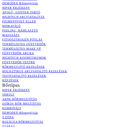
DEMODEX Bőrmegújítás
HIPER ÉRZÉKENY
ÁPOLÓ, SZINTEN TARTÓ
HIGHTECH ARCFIATALÍTÁS
PIGMENTFOLT ELLEN
HIDRATÁLÓ
PEELING, HÁMLASZTÓ
MASSZÁZS
FITOÖSZTROGÉN PÓTLÁS
TERMÉSZETES FÉNYVÉDŐK
TERMÉSZETES MAKE UP
FÉNYVÉDŐK ARCRA
HIGHTECH KOZMETIKUMOK
FÉNYVÉDŐK TESTRE
BŐRMEGÚJÍTÓ KEZELÉSEK
HOLISZTIKUS ARCFIATALÍTÓ KEZELÉSEK
TESTFIATALÍTÓ KEZELÉSEK
KÉPZÉSEK
Bőrtípus
HIPER ÉRZÉKENY
SÉRÜLT
AKNE BŐRMEGÚJÍTÁS
ZSÍROS BŐR MEGÚJÍTÁS
KOMBINÁLT
DEMODEX Bőrmegújítás
T-ZÓNA
ROZÁCEA BŐRMEGÚJÍTÁS
SZÁRAZ