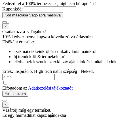
Fedezd fel a 100% természetes, hightech bőrápolást!
Kuponkód:
Kód másolása
Vágólapra másolva
×
Csatlakozz a
világához!
10% kedvezményt kapsz
a következő vásárlásodra.
Elsőként értesülsz:
szakmai cikkeinkről és edukatív tartalmainkról
új trendekről & termékeinkről
elérhetőek lesznek az exkluzív ajánlatok és limitált akciók
Érték. Inspiráció. High-tech natúr szépség - Neked.
Elfogadom az
Adatkezelési tájékoztatót
Feliratkozom
×
Vásárolj még egy terméket,
És egy harmadikat kapsz ajándékba