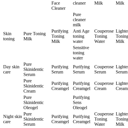
Face
cleaner
Milk
Milk
Cleaner
Pure
cleaner
milk
Purifying
Anti Age
Couperose
Lighte
Skin
Pure Toning
Toning
toning
Toning
Tonin
toning
Milk
Milk
water
Water
Milk
Sensitive
toning
water
Pure
Day skin
Purifying
Purifying
Couperose
Lighte
Skinidentic
care
Serum
Serum
Serum
Serum
Serum
Pure
Purifying
Purifying
Couperose
Lighte
Skinidentic
Creamgel
Creamgel
Cream
Cream
Cream
Pure
Purifying
Skinidentic
Sens
Oleogel
Oleogel
Pure
Couperose
Lighte
Night skin
Purifying
Purifying
Skinidentic
Toning
Tonin
care
Creamgel
Creamgel
Serum
Water
Milk