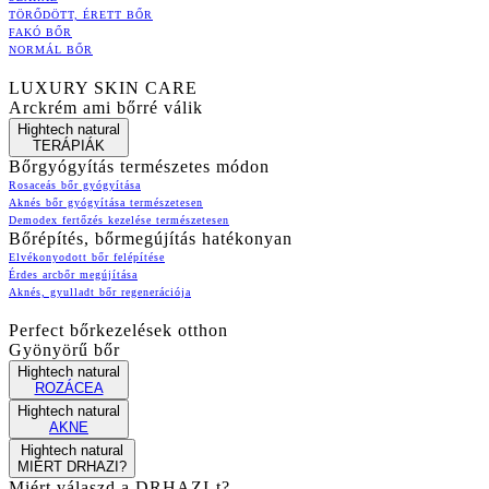
TÖRŐDÖTT, ÉRETT BŐR
FAKÓ BŐR
NORMÁL BŐR
LUXURY SKIN CARE
Arckrém ami bőrré válik
Hightech natural
TERÁPIÁK
Bőrgyógyítás természetes módon
Rosaceás bőr gyógyítása
Aknés bőr gyógyítása természetesen
Demodex fertőzés kezelése természetesen
Bőrépítés, bőrmegújítás hatékonyan
Elvékonyodott bőr felépítése
Érdes arcbőr megújítása
Aknés, gyulladt bőr regenerációja
Perfect bőrkezelések otthon
Gyönyörű bőr
Hightech natural
ROZÁCEA
Hightech natural
AKNE
Hightech natural
MIÉRT DRHAZI?
Miért válaszd a DRHAZI-t?