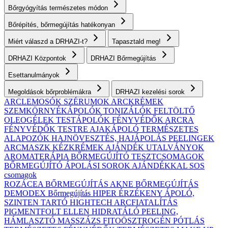
Bőrgyógyítás természetes módon
Bőrépítés, bőrmegújítás hatékonyan
Miért válaszd a DRHAZI-t?
Tapasztald meg!
DRHAZI Központok
DRHAZI Bőrmegújítás
Esettanulmányok
Megoldások bőrproblémákra
DRHAZI kezelési sorok
ARCLEMOSÓK
SZÉRUMOK
ARCKRÉMEK
SZEMKÖRNYÉKÁPOLÓK
TONIZÁLÓK
FELTÖLTŐ
OLEOGÉLEK
TESTÁPOLÓK
FÉNYVÉDŐK ARCRA
FÉNYVÉDŐK TESTRE
AJAKÁPOLÓ
TERMÉSZETES
ALAPOZÓK
HAJNÖVESZTÉS, HAJÁPOLÁS
PEELINGEK
ARCMASZK
KÉZKRÉMEK
AJÁNDÉK UTALVÁNYOK
AROMATERÁPIA
BŐRMEGÚJÍTÓ TESZTCSOMAGOK
BŐRMEGÚJÍTÓ ÁPOLÁSI SOROK AJÁNDÉKKAL
SOS
csomagok
ROZÁCEA BŐRMEGÚJÍTÁS
AKNE BŐRMEGÚJÍTÁS
DEMODEX Bőrmegújítás
HIPER ÉRZÉKENY
ÁPOLÓ,
SZINTEN TARTÓ
HIGHTECH ARCFIATALÍTÁS
PIGMENTFOLT ELLEN
HIDRATÁLÓ
PEELING,
HÁMLASZTÓ
MASSZÁZS
FITOÖSZTROGÉN PÓTLÁS