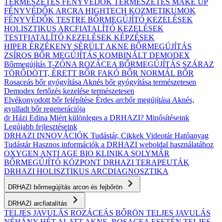
TERMÉSZETES FÉNYVÉDŐK
TERMÉSZETES MAKE UP
FÉNYVÉDŐK ARCRA
HIGHTECH KOZMETIKUMOK
FÉNYVÉDŐK TESTRE
BŐRMEGÚJÍTÓ KEZELÉSEK
HOLISZTIKUS ARCFIATALÍTÓ KEZELÉSEK
TESTFIATALÍTÓ KEZELÉSEK
KÉPZÉSEK
HIPER ÉRZÉKENY
SÉRÜLT
AKNE BŐRMEGÚJÍTÁS
ZSÍROS BŐR MEGÚJÍTÁS
KOMBINÁLT
DEMODEX
Bőrmegújítás
T-ZÓNA
ROZÁCEA BŐRMEGÚJÍTÁS
SZÁRAZ
TÖRŐDÖTT, ÉRETT BŐR
FAKÓ BŐR
NORMÁL BŐR
Rosaceás bőr gyógyítása
Aknés bőr gyógyítása természetesen
Demodex fertőzés kezelése természetesen
Elvékonyodott bőr felépítése
Érdes arcbőr megújítása
Aknés,
gyulladt bőr regenerációja
dr Házi Edina
Miért különleges a DRHAZI?
Minősítéseink
Legújabb fejlesztéseink
DRHAZI INNOVÁCIÓK
Tudástár, Cikkek
Videotár
Hatóanyag
Tudástár
Hasznos információk a DRHAZI weboldal használatához
OXYGEN ANTI AGE BIO KLINIKA
SOLYMÁR
BŐRMEGÚJÍTÓ KÖZPONT
DRHAZI TERAPEUTÁK
DRHAZI HOLISZTIKUS ARCDIAGNOSZTIKA
DRHAZI bőrmegújítás arcon és fejbőrön
DRHAZI arcfiatalítás
TELJES JAVULÁS ROZÁCEÁS BŐRÖN
TELJES JAVULÁS
NÉHÁNY HÉT ALATT AKNE–ROSACEA ESETÉN
TELJES