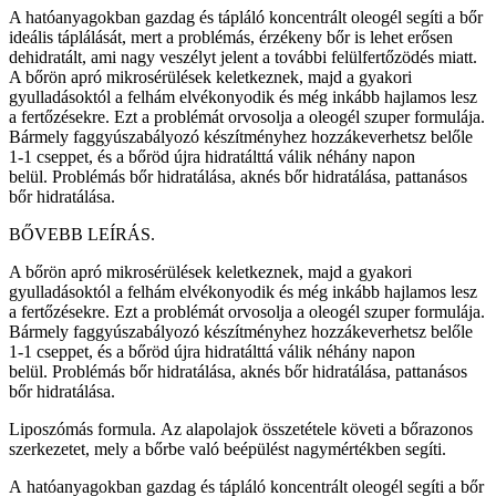
A hatóanyagokban gazdag és tápláló koncentrált oleogél segíti a bőr
ideális táplálását, mert a problémás, érzékeny bőr is lehet erősen
dehidratált, ami nagy veszélyt jelent a további felülfertőzödés miatt.
A bőrön apró mikrosérülések keletkeznek, majd a gyakori
gyulladásoktól a felhám elvékonyodik és még inkább hajlamos lesz
a fertőzésekre. Ezt a problémát orvosolja a oleogél szuper formulája.
Bármely faggyúszabályozó készítményhez hozzákeverhetsz belőle
1-1 cseppet, és a bőröd újra hidratálttá válik néhány napon
belül. Problémás bőr hidratálása, aknés bőr hidratálása, pattanásos
bőr hidratálása.
BŐVEBB LEÍRÁS.
A bőrön apró mikrosérülések keletkeznek, majd a gyakori
gyulladásoktól a felhám elvékonyodik és még inkább hajlamos lesz
a fertőzésekre. Ezt a problémát orvosolja a oleogél szuper formulája.
Bármely faggyúszabályozó készítményhez hozzákeverhetsz belőle
1-1 cseppet, és a bőröd újra hidratálttá válik néhány napon
belül. Problémás bőr hidratálása, aknés bőr hidratálása, pattanásos
bőr hidratálása.
Liposzómás formula. Az alapolajok összetétele követi a bőrazonos
szerkezetet, mely a bőrbe való beépülést nagymértékben segíti.
A hatóanyagokban gazdag és tápláló koncentrált oleogél segíti a bőr