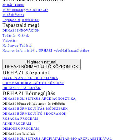
dr Házi Edina
Miért különleges a DRHAZI?
Minősítéseink
Legújabb fejlesztéseink
Tapasztald meg!
DRHAZI INNOVÁCIÓK
Tudástár, Cikkek
Videotár
Hatóanyag Tudástár
Hasznos információk a DRHAZI weboldal használatához
Hightech natural
DRHAZI BŐRMEGÚJÍTÓ KÖZPONTOK
DRHAZI Központok
OXYGEN ANTI AGE BIO KLINIKA
SOLYMÁR BŐRMEGÚJÍTÓ KÖZPONT
DRHAZI TERAPEUTÁK
DRHAZI Bőrmegújítás
DRHAZI HOLISZTIKUS ARCDIAGNOSZTIKA
DRHAZI bőrmegújítás arcon és fejbőrön
DRHAZI BŐRMEGÚJÍTÁS MÓDSZEREK
DRHAZI BŐRMEGÚJÍTÓ PROGRAMOK
ROSACEA PROGRAM
AKNE PROGRAM
DEMODEX PROGRAM
DRHAZI arcfiatalítás
DRHAZI HOLISZTIKUS ARCFIATALÍTÁS BIO ARCPLASZTIKÁVAL