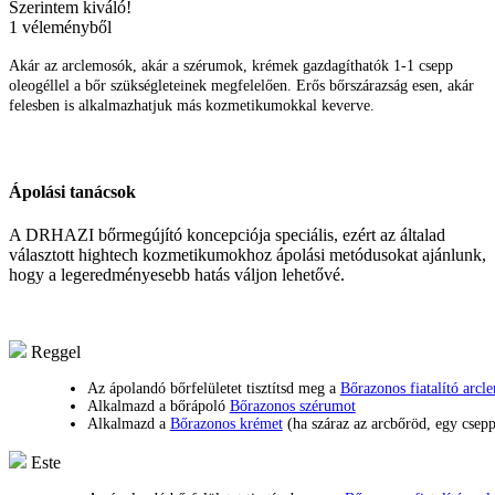
Szerintem kiváló!
1 véleményből
Akár az arclemosók, akár a szérumok, krémek gazdagíthatók 1-1 csepp
oleogéllel a bőr szükségleteinek megfelelően.
Erős bőrszárazság esen, akár
felesben is alkalmazhatjuk más kozmetikumokkal keverve.
Ápolási tanácsok
A DRHAZI bőrmegújító koncepciója speciális, ezért az általad
választott hightech kozmetikumokhoz ápolási metódusokat ajánlunk,
hogy a legeredményesebb hatás váljon lehetővé.
Reggel
Az ápolandó bőrfelületet tisztítsd meg a
Bőrazonos fiatalító arcl
Alkalmazd a bőrápoló
Bőrazonos szérumot
Alkalmazd a
Bőrazonos krémet
(ha száraz az arcbőröd, egy csep
Este