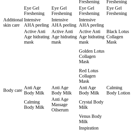
Freshening
Freshening
Eye Gel
Eye Gel
Eye Gel
Eye Gel
Freshening
Freshening
Freshening
Freshening
Additional
Intensive
Intensive
Intensive
skin care
AHA peeling
AHA peeling
AHA peeling
Active Anti
Active Anti
Active Anti
Black Lotus
Age hidrating
Age hidrating
Age hidrating
Collagen
mask
mask
mask
Mask
Golden Lotus
Collagen
Mask
Red Lotus
Collagen
Mask
Anti Age
Anti Age
Anti Age
Calming
Body care
Body Milk
Body Milk
Body Milk
Body Lotion
Anti Age
Calming
Crystal Body
Massage
Body Milk
Milk
Oilserum
Venus Body
Milk
Inspiration