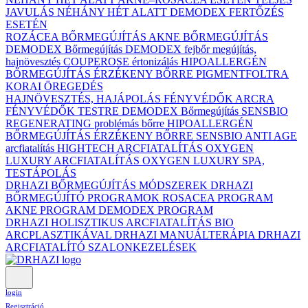
JAVULÁS NÉHÁNY HÉT ALATT DEMODEX FERTŐZÉS
ESETÉN
ROZÁCEA BŐRMEGÚJÍTÁS
AKNE BŐRMEGÚJÍTÁS
DEMODEX Bőrmegújítás
DEMODEX fejbőr megújítás,
hajnövesztés
COUPEROSE értonizálás
HIPOALLERGÉN
BŐRMEGÚJÍTÁS ÉRZÉKENY BŐRRE
PIGMENTFOLTRA
KORAI ÖREGEDÉS
HAJNÖVESZTÉS, HAJÁPOLÁS
FÉNYVÉDŐK ARCRA
FÉNYVÉDŐK TESTRE
DEMODEX Bőrmegújítás
SENSBIO
REGENERATING problémás bőrre
HIPOALLERGÉN
BŐRMEGÚJÍTÁS ÉRZÉKENY BŐRRE
SENSBIO ANTI AGE
arcfiatalítás
HIGHTECH ARCFIATALÍTÁS
OXYGEN
LUXURY ARCFIATALÍTÁS
OXYGEN LUXURY SPA,
TESTÁPOLÁS
DRHAZI BŐRMEGÚJÍTÁS MÓDSZEREK
DRHAZI
BŐRMEGÚJÍTÓ PROGRAMOK
ROSACEA PROGRAM
AKNE PROGRAM
DEMODEX PROGRAM
DRHAZI HOLISZTIKUS ARCFIATALÍTÁS BIO
ARCPLASZTIKÁVAL
DRHAZI MANUÁLTERÁPIA
DRHAZI
ARCFIATALÍTÓ SZALONKEZELÉSEK
login
Regisztráció