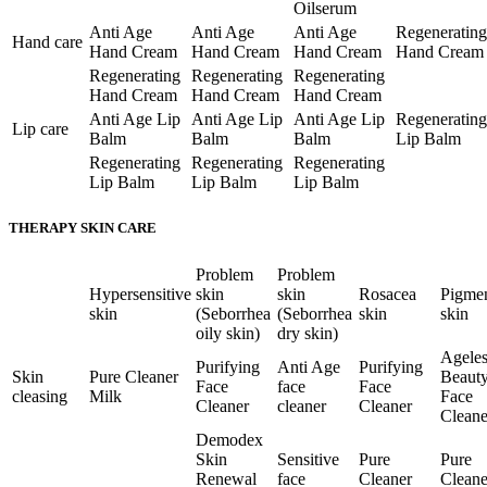
Oilserum
Anti Age
Anti Age
Anti Age
Regenerating
Hand care
Hand Cream
Hand Cream
Hand Cream
Hand Cream
Regenerating
Regenerating
Regenerating
Hand Cream
Hand Cream
Hand Cream
Anti Age Lip
Anti Age Lip
Anti Age Lip
Regenerating
Lip care
Balm
Balm
Balm
Lip Balm
Regenerating
Regenerating
Regenerating
Lip Balm
Lip Balm
Lip Balm
THERAPY SKIN CARE
Problem
Problem
Hypersensitive
skin
skin
Rosacea
Pigme
skin
(Seborrhea
(Seborrhea
skin
skin
oily skin)
dry skin)
Ageles
Purifying
Anti Age
Purifying
Skin
Pure Cleaner
Beaut
Face
face
Face
cleasing
Milk
Face
Cleaner
cleaner
Cleaner
Cleane
Demodex
Skin
Sensitive
Pure
Pure
Renewal
face
Cleaner
Cleane