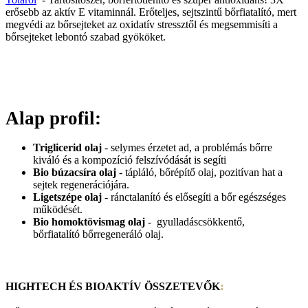
erősebb az aktív E vitaminnál. Erőteljes, sejtszintű bőrfiatalító, mert
megvédi az bőrsejteket az oxidatív stressztől és megsemmisíti a
bőrsejteket lebontó szabad gyököket.
Alap profil:
Triglicerid olaj
- selymes érzetet ad, a problémás bőrre
kiváló és a kompozíció felszívódását is segíti
Bio búzacsíra olaj
- tápláló, bőrépítő olaj, pozitívan hat a
sejtek regenerációjára.
Ligetszépe olaj
- ránctalanító és elősegíti a bőr egészséges
működését.
Bio homoktövismag olaj
- gyulladáscsökkentő,
bőrfiatalító bőrregeneráló olaj.
:
HIGHTECH ÉS BIOAKTÍV ÖSSZETEVŐK