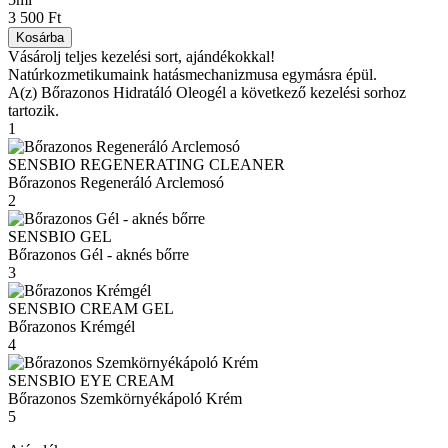
3 500 Ft
Kosárba
Vásárolj teljes kezelési sort, ajándékokkal!
Natúrkozmetikumaink hatásmechanizmusa egymásra épül.
A(z) Bőrazonos Hidratáló Oleogél a következő kezelési sorhoz
tartozik.
1
SENSBIO REGENERATING CLEANER
Bőrazonos Regeneráló Arclemosó
2
SENSBIO GEL
Bőrazonos Gél - aknés bőrre
3
SENSBIO CREAM GEL
Bőrazonos Krémgél
4
SENSBIO EYE CREAM
Bőrazonos Szemkörnyékápoló Krém
5