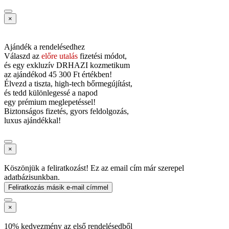
×
Ajándék a rendelésedhez
Válaszd az
előre utalás
fizetési módot,
és
egy exkluzív DRHAZI kozmetikum
az ajándékod
45 300 Ft értékben!
Élvezd a tiszta, high-tech bőrmegújítást,
és tedd különlegessé a napod
egy prémium meglepetéssel!
Biztonságos fizetés, gyors feldolgozás,
luxus ajándékkal!
×
Köszönjük a feliratkozást! Ez az email cím már szerepel
adatbázisunkban.
Feliratkozás másik e-mail címmel
×
10% kedvezmény az első rendelésedből