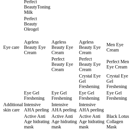
Perfect
BeautyToning
Milk
Perfect
Beauty
Oleogel
Ageless
Ageless
Ageless
Men Eye
Eye care
Beauty Eye
Beauty Eye
Beauty Eye
Cream
Cream
Cream
Cream
Perfect
Perfect
Perfect Men
Beauty Eye
Beauty Eye
Eye Cream
Cream
Cream
Crystal Eye
Crystal Eye
Gel
Gel
Freshening
Freshening
Eye Gel
Eye Gel
Eye Gel
Eye Gel
Freshening
Freshening
Freshening
Freshening
Additional
Intensive
Intensive
Intensive
skin care
AHA peeling
AHA peeling
AHA peeling
Active Anti
Active Anti
Active Anti
Black Lotus
Age hidrating
Age hidrating
Age hidrating
Collagen
mask
mask
mask
Mask