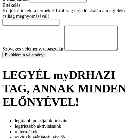
Értékelés
Kérjük értékeld a terméket 1-től 5-ig terjedő skálán a megfelelő
csillag megnyomásával!
Szöveges vélemény, tapasztalat
Elküldöm a véleményt
LEGYÉL myDRHAZI
TAG, ANNAK MINDEN
ELŐNYÉVEL!
legújabb posztjaink, írásaink
legfrissebb aktivitásaink
új termékek
exkluzív ajánlatok, akciók