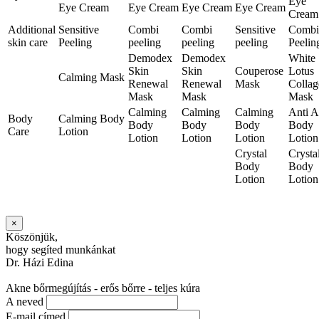
Eye
Eye Cream
Eye Cream
Eye Cream
Eye Cream
Cream
Additional
Sensitive
Combi
Combi
Sensitive
Combi
skin care
Peeling
peeling
peeling
peeling
Peelin
Demodex
Demodex
White
Skin
Skin
Couperose
Lotus
Calming Mask
Renewal
Renewal
Mask
Collag
Mask
Mask
Mask
Calming
Calming
Calming
Anti 
Body
Calming Body
Body
Body
Body
Body
Care
Lotion
Lotion
Lotion
Lotion
Lotion
Crystal
Crysta
Body
Body
Lotion
Lotion
×
Köszönjük,
hogy segíted munkánkat
Dr. Házi Edina
Akne bőrmegújítás - erős bőrre - teljes kúra
A neved
E-mail címed