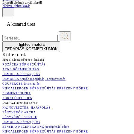
Értesülj elsőnek akcióinkról!
Hírlevél feliratkozás
A kosarad üres
Hightech natural
TERÁPIÁS KOZMETIKUMOK
Kollekciók
Megoldások bőrproblémákra
ROZÁCEA BŐRMEGÚJÍTÁS
AKNE BŐRMEGÚJÍTÁS
DEMODEX Bőrmegújítás
DEMODEX fejbőr megújítás, hajnövesztés
COUPEROSE értonizálás
HIPOALLERGÉN BŐRMEGÚJÍTÁS ÉRZÉKENY BŐRRE
PIGMENTFOLTRA
KORAI ÖREGEDÉS
DRHAZI kezelési sorok
HAJNÖVESZTÉS, HAJÁPOLÁS
FÉNYVÉDŐK ARCRA
FÉNYVÉDŐK TESTRE
DEMODEX Bőrmegújítás
SENSBIO REGENERATING problémás bőrre
HIPOALLERGÉN BŐRMEGÚJÍTÁS ÉRZÉKENY BŐRRE