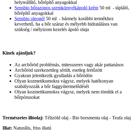
helyreállító, bőrépítő anyagokkal
Sensbio bőrazonos szemkörnyékápoló krém
50 ml - tápláló,
bőrépítő anyagokkal
Sensbio oleogél
50 ml - bármely korábbi termékhez
keverhető, ha a bőr száraz és mélyebb hidratálásra van
szükség / mélyizom kezelés ápoló olaja
Kinek ajánljuk?
Az arcbőröd problémás, mitesszeres vagy akár pattanásos
Arcbőröd szerkezetileg sérült, esetleg fertőzött
Gyakran jelentkezik gyulladás a bőrödön
Olyan kozmetikumokra vágysz, melyek hatékonyan
szabályozzák a bőr faggyútermelődését
Olyan kozmetikumokra vágysz, melyek nem tömítik el a
bőrpórusokat
Természetes illóolaj:
Télizöld olaj - Bio borsmenta olaj - Teafa olaj
Illat:
Naturális, friss illatú