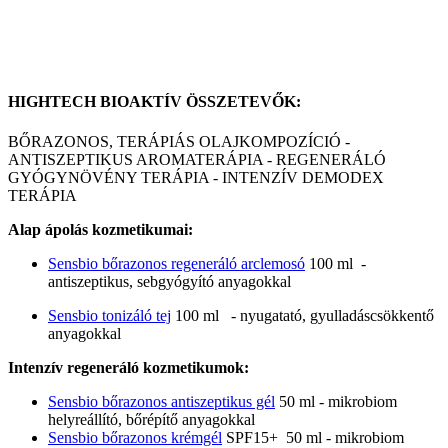
HIGHTECH BIOAKTÍV ÖSSZETEVŐK:
BŐRAZONOS, TERÁPIÁS OLAJKOMPOZÍCIÓ -
ANTISZEPTIKUS AROMATERÁPIA - REGENERÁLÓ
GYÓGYNÖVÉNY TERÁPIA - INTENZÍV DEMODEX
TERÁPIA
Alap ápolás kozmetikumai:
Sensbio bőrazonos regeneráló arclemosó
100 ml -
antiszeptikus, sebgyógyító anyagokkal
Sensbio tonizáló tej
100 ml - nyugatató, gyulladáscsökkentő
anyagokkal
Intenzív regeneráló kozmetikumok:
Sensbio bőrazonos antiszeptikus gél
50 ml - mikrobiom
helyreállító, bőrépítő anyagokkal
Sensbio bőrazonos krémgél
SPF15+ 50 ml - mikrobiom