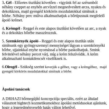
3
. Gél
- Előzetes tisztítást követően - vigyünk fel az szérumból
néhány cseppet az enyhén arcvízzel megnedvesített arcra, nyakra és
dekoltázsra, majd gyengéd körkörös mozdulatokkal simítsuk a
bőrbe. Néhány perc múlva alkalmazhatjuk a bőrtípusnak megfelelő
ápoló krémet.
4
. Krémgél
- Reggel és este alapos tisztítást követően az arc, a nyak
és a dekoltázs bőrébe masszírozzuk.
5.
Szemkörnyék ápoló
- Reggel és este alapos tisztítás után
simítsunk egy gyöngyszemnyi mennyiséget lágyan a szemkörnyéki
bőrbe, ujjainkkal enyhe nyomással a bőrbe paskolhatjuk. Smink
felvitelével néhány percet várj, míg a krém felszívódik. A krém
alkalmazható kontaktlencsét viselőknek is.
6.
Oleogél -
Szükség szerint
keverjük a gélhez, vagy a krémgélhez, majd
gyengéd körkörös mozdulatokkal simítsuk a bőrbe.
Ápolási tanácsok
A DRHAZI bőrmegújító koncepciója speciális, ezért az általad
választott hightech kozmetikumokhoz ápolási metódusokat ajánlunk,
hogy a legeredményesebb hatás váljon lehetővé.