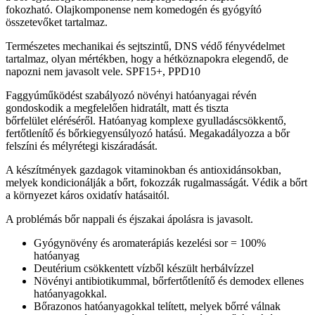
fokozható. Olajkomponense nem komedogén és gyógyító
összetevőket tartalmaz.
Természetes mechanikai és sejtszintű, DNS védő fényvédelmet
tartalmaz, olyan mértékben, hogy a hétköznapokra elegendő, de
napozni nem javasolt vele. SPF15+, PPD10
Faggyúműködést szabályozó növényi hatóanyagai révén
gondoskodik a megfelelően hidratált, matt és tiszta
bőrfelület eléréséről. Hatóanyag komplexe gyulladáscsökkentő,
fertőtlenítő és bőrkiegyensúlyozó hatású. Megakadályozza a bőr
felszíni és mélyrétegi kiszáradását.
A készítmények gazdagok vitaminokban és antioxidánsokban,
melyek kondicionálják a bőrt, fokozzák rugalmasságát. Védik a bőrt
a környezet káros oxidatív hatásaitól.
A problémás bőr nappali és éjszakai ápolásra is javasolt.
Gyógynövény és aromaterápiás kezelési sor = 100%
hatóanyag
Deutérium csökkentett vízből készült herbálvízzel
Növényi antibiotikummal, bőrfertőtlenítő és demodex ellenes
hatóanyagokkal.
Bőrazonos hatóanyagokkal telített, melyek bőrré válnak