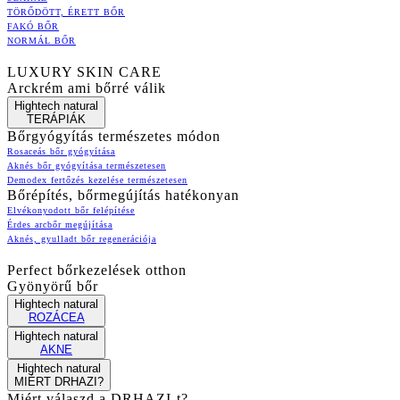
TÖRŐDÖTT, ÉRETT BŐR
FAKÓ BŐR
NORMÁL BŐR
LUXURY SKIN CARE
Arckrém ami bőrré válik
Hightech natural
TERÁPIÁK
Bőrgyógyítás természetes módon
Rosaceás bőr gyógyítása
Aknés bőr gyógyítása természetesen
Demodex fertőzés kezelése természetesen
Bőrépítés, bőrmegújítás hatékonyan
Elvékonyodott bőr felépítése
Érdes arcbőr megújítása
Aknés, gyulladt bőr regenerációja
Perfect bőrkezelések otthon
Gyönyörű bőr
Hightech natural
ROZÁCEA
Hightech natural
AKNE
Hightech natural
MIÉRT DRHAZI?
Miért válaszd a DRHAZI-t?