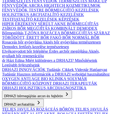
TERMÉSZETES FÉNYVÉDŐK
TERMÉSZETES MAKE UP
FÉNYVÉDŐK ARCRA
HIGHTECH KOZMETIKUMOK
FÉNYVÉDŐK TESTRE
BŐRMEGÚJÍTÓ KEZELÉSEK
HOLISZTIKUS ARCFIATALÍTÓ KEZELÉSEK
TESTFIATALÍTÓ KEZELÉSEK
KÉPZÉSEK
HIPER ÉRZÉKENY
SÉRÜLT
AKNE BŐRMEGÚJÍTÁS
ZSÍROS BŐR MEGÚJÍTÁS
KOMBINÁLT
DEMODEX
Bőrmegújítás
T-ZÓNA
ROZÁCEA BŐRMEGÚJÍTÁS
SZÁRAZ
TÖRŐDÖTT, ÉRETT BŐR
FAKÓ BŐR
NORMÁL BŐR
Rosaceás bőr gyógyítása
Aknés bőr gyógyítása természetesen
Demodex fertőzés kezelése természetesen
Elvékonyodott bőr felépítése
Érdes arcbőr megújítása
Aknés,
gyulladt bőr regenerációja
dr Házi Edina
Miért különleges a DRHAZI?
Minősítéseink
Legújabb fejlesztéseink
DRHAZI INNOVÁCIÓK
Tudástár, Cikkek
Videotár
Hatóanyag
Tudástár
Hasznos információk a DRHAZI weboldal használatához
OXYGEN ANTI AGE BIO KLINIKA
SOLYMÁR
BŐRMEGÚJÍTÓ KÖZPONT
DRHAZI TERAPEUTÁK
DRHAZI HOLISZTIKUS ARCDIAGNOSZTIKA
DRHAZI bőrmegújítás arcon és fejbőrön
DRHAZI arcfiatalítás
TELJES JAVULÁS ROZÁCEÁS BŐRÖN
TELJES JAVULÁS
NÉHÁNY HÉT ALATT AKNE–ROSACEA ESETÉN
TELJES