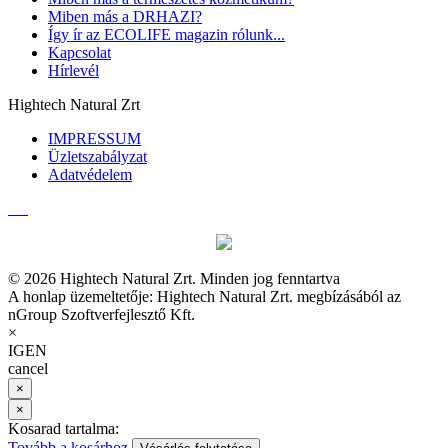
Miben más a DRHAZI?
Így ír az ECOLIFE magazin rólunk...
Kapcsolat
Hírlevél
Hightech Natural Zrt
IMPRESSUM
Üzletszabályzat
Adatvédelem
© 2026 Hightech Natural Zrt. Minden jog fenntartva
A honlap üzemeltetője: Hightech Natural Zrt. megbízásából az
nGroup Szoftverfejlesztő Kft.
×
IGEN
cancel
×
×
Kosarad tartalma:
Tovább a kosárhoz