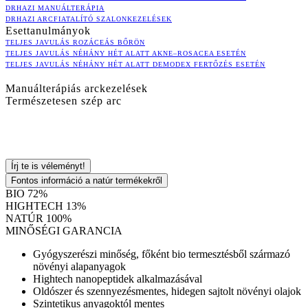
DRHAZI MANUÁLTERÁPIA
DRHAZI ARCFIATALÍTÓ SZALONKEZELÉSEK
Esettanulmányok
TELJES JAVULÁS ROZÁCEÁS BŐRÖN
TELJES JAVULÁS NÉHÁNY HÉT ALATT AKNE–ROSACEA ESETÉN
TELJES JAVULÁS NÉHÁNY HÉT ALATT DEMODEX FERTŐZÉS ESETÉN
Manuálterápiás arckezelések
Természetesen szép arc
Írj te is véleményt!
Fontos információ a natúr termékekről
BIO 72%
HIGHTECH 13%
NATÚR 100%
MINŐSÉGI GARANCIA
Gyógyszerészi minőség, főként bio termesztésből származó
növényi alapanyagok
Hightech nanopeptidek alkalmazásával
Oldószer és szennyezésmentes, hidegen sajtolt növényi olajok
Szintetikus anyagoktól mentes