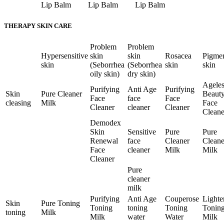
Lip Balm
Lip Balm
Lip Balm
THERAPY SKIN CARE
Problem
Problem
Hypersensitive
skin
skin
Rosacea
Pigme
skin
(Seborrhea
(Seborrhea
skin
skin
oily skin)
dry skin)
Ageles
Purifying
Anti Age
Purifying
Skin
Pure Cleaner
Beaut
Face
face
Face
cleasing
Milk
Face
Cleaner
cleaner
Cleaner
Cleane
Demodex
Skin
Sensitive
Pure
Pure
Renewal
face
Cleaner
Cleane
Face
cleaner
Milk
Milk
Cleaner
Pure
cleaner
milk
Purifying
Anti Age
Couperose
Lighte
Skin
Pure Toning
Toning
toning
Toning
Tonin
toning
Milk
Milk
water
Water
Milk