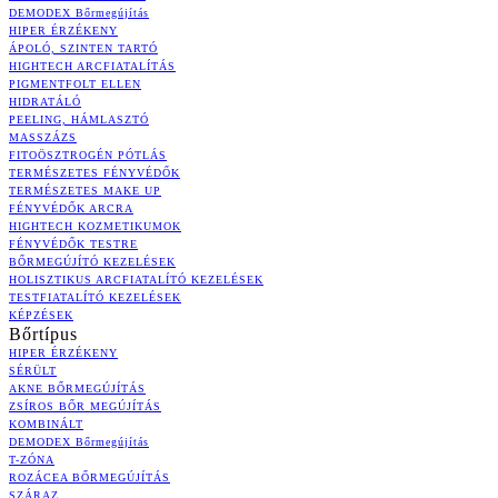
DEMODEX Bőrmegújítás
HIPER ÉRZÉKENY
ÁPOLÓ, SZINTEN TARTÓ
HIGHTECH ARCFIATALÍTÁS
PIGMENTFOLT ELLEN
HIDRATÁLÓ
PEELING, HÁMLASZTÓ
MASSZÁZS
FITOÖSZTROGÉN PÓTLÁS
TERMÉSZETES FÉNYVÉDŐK
TERMÉSZETES MAKE UP
FÉNYVÉDŐK ARCRA
HIGHTECH KOZMETIKUMOK
FÉNYVÉDŐK TESTRE
BŐRMEGÚJÍTÓ KEZELÉSEK
HOLISZTIKUS ARCFIATALÍTÓ KEZELÉSEK
TESTFIATALÍTÓ KEZELÉSEK
KÉPZÉSEK
Bőrtípus
HIPER ÉRZÉKENY
SÉRÜLT
AKNE BŐRMEGÚJÍTÁS
ZSÍROS BŐR MEGÚJÍTÁS
KOMBINÁLT
DEMODEX Bőrmegújítás
T-ZÓNA
ROZÁCEA BŐRMEGÚJÍTÁS
SZÁRAZ