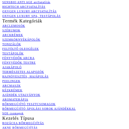
SENSBIO ANTI AGE arcfiatalítás
HIGHTECH ARCFIATALÍTÁS
OXYGEN LUXURY ARCFIATALÍTÁS
OXYGEN LUXURY SPA, TESTÁPOLÁS
Termék Kategóriák
ARCLEMOSÓK
SZÉRUMOK
ARCKRÉMEK
SZEMKÖRNYÉKÁPOLÓK
TONIZÁLÓK
FELTÖLTŐ OLEOGÉLEK
TESTÁPOLÓK
FÉNYVÉDŐK ARCRA
FÉNYVÉDŐK TESTRE
AJAKÁPOLÓ
TERMÉSZETES ALAPOZÓK
HAJNÖVESZTÉS, HAJÁPOLÁS
PEELINGEK
ARCMASZK
KÉZKRÉMEK
AJÁNDÉK UTALVÁNYOK
AROMATERÁPIA
BŐRMEGÚJÍTÓ TESZTCSOMAGOK
BŐRMEGÚJÍTÓ ÁPOLÁSI SOROK AJÁNDÉKKAL
SOS csomagok
Kezelés Típusa
ROZÁCEA BŐRMEGÚJÍTÁS
AKNE BŐRMEGÚJÍTÁS