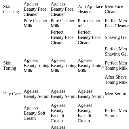
Ageless
Ageless
Skin
Anti Age face
Men Face
Beauty Face
Beauty Face
Cleasing
cleaner
Cleaner
Cleaner
Cleaner
Pure Cleaner
Pure Cleaner
Pure cleaner
Perfect Men
Milk
Milk
milk
Face Cleaner
Perfect
Perfect
Beauty Face
Beauty Face
Shaving Gel
Cleaner
Cleaner
Perfect Men
Shaving Gel
Ageless
Ageless
Ageless
Skin
Perfect Men
BeautyToning
BeautyToning
BeautyToning
Toning
Toning Milk
Milk
Milk
Milk
After Shave
Toning Milk
Ageless
Ageless
Ageless
Day Care
Men Serum
Beauty Serum
Beauty Serum
Beauty Serum
Ageless
Ageless
Ageless
Beauty
Beauty
Perfect Men
Beauty Soft
Facelift
Facelift
Serum
Cream
Cream
Cream
Ageless