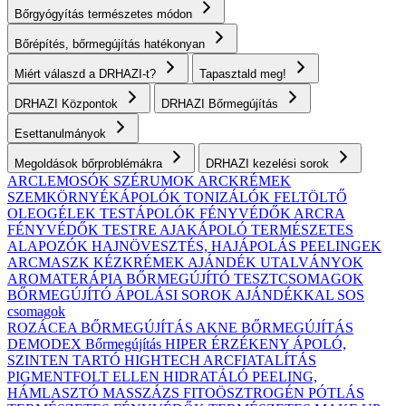
Bőrgyógyítás természetes módon
Bőrépítés, bőrmegújítás hatékonyan
Miért válaszd a DRHAZI-t?
Tapasztald meg!
DRHAZI Központok
DRHAZI Bőrmegújítás
Esettanulmányok
Megoldások bőrproblémákra
DRHAZI kezelési sorok
ARCLEMOSÓK
SZÉRUMOK
ARCKRÉMEK
SZEMKÖRNYÉKÁPOLÓK
TONIZÁLÓK
FELTÖLTŐ
OLEOGÉLEK
TESTÁPOLÓK
FÉNYVÉDŐK ARCRA
FÉNYVÉDŐK TESTRE
AJAKÁPOLÓ
TERMÉSZETES
ALAPOZÓK
HAJNÖVESZTÉS, HAJÁPOLÁS
PEELINGEK
ARCMASZK
KÉZKRÉMEK
AJÁNDÉK UTALVÁNYOK
AROMATERÁPIA
BŐRMEGÚJÍTÓ TESZTCSOMAGOK
BŐRMEGÚJÍTÓ ÁPOLÁSI SOROK AJÁNDÉKKAL
SOS
csomagok
ROZÁCEA BŐRMEGÚJÍTÁS
AKNE BŐRMEGÚJÍTÁS
DEMODEX Bőrmegújítás
HIPER ÉRZÉKENY
ÁPOLÓ,
SZINTEN TARTÓ
HIGHTECH ARCFIATALÍTÁS
PIGMENTFOLT ELLEN
HIDRATÁLÓ
PEELING,
HÁMLASZTÓ
MASSZÁZS
FITOÖSZTROGÉN PÓTLÁS