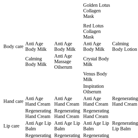
Golden Lotus
Collagen
Mask
Red Lotus
Collagen
Mask
Anti Age
Anti Age
Anti Age
Calming
Body care
Body Milk
Body Milk
Body Milk
Body Lotion
Anti Age
Calming
Crystal Body
Massage
Body Milk
Milk
Oilserum
Venus Body
Milk
Inspiration
Oilserum
Anti Age
Anti Age
Anti Age
Regenerating
Hand care
Hand Cream
Hand Cream
Hand Cream
Hand Cream
Regenerating
Regenerating
Regenerating
Hand Cream
Hand Cream
Hand Cream
Anti Age Lip
Anti Age Lip
Anti Age Lip
Regenerating
Lip care
Balm
Balm
Balm
Lip Balm
Regenerating
Regenerating
Regenerating