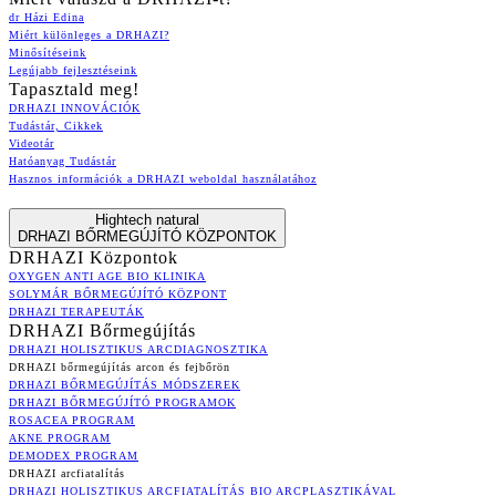
dr Házi Edina
Miért különleges a DRHAZI?
Minősítéseink
Legújabb fejlesztéseink
Tapasztald meg!
DRHAZI INNOVÁCIÓK
Tudástár, Cikkek
Videotár
Hatóanyag Tudástár
Hasznos információk a DRHAZI weboldal használatához
Hightech natural
DRHAZI BŐRMEGÚJÍTÓ KÖZPONTOK
DRHAZI Központok
OXYGEN ANTI AGE BIO KLINIKA
SOLYMÁR BŐRMEGÚJÍTÓ KÖZPONT
DRHAZI TERAPEUTÁK
DRHAZI Bőrmegújítás
DRHAZI HOLISZTIKUS ARCDIAGNOSZTIKA
DRHAZI bőrmegújítás arcon és fejbőrön
DRHAZI BŐRMEGÚJÍTÁS MÓDSZEREK
DRHAZI BŐRMEGÚJÍTÓ PROGRAMOK
ROSACEA PROGRAM
AKNE PROGRAM
DEMODEX PROGRAM
DRHAZI arcfiatalítás
DRHAZI HOLISZTIKUS ARCFIATALÍTÁS BIO ARCPLASZTIKÁVAL