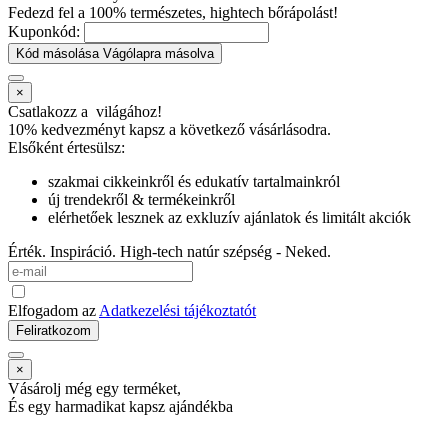
Fedezd fel a 100% természetes, hightech bőrápolást!
Kuponkód:
Kód másolása
Vágólapra másolva
×
Csatlakozz a
világához!
10% kedvezményt kapsz
a következő vásárlásodra.
Elsőként értesülsz:
szakmai cikkeinkről és edukatív tartalmainkról
új trendekről & termékeinkről
elérhetőek lesznek az exkluzív ajánlatok és limitált akciók
Érték. Inspiráció. High-tech natúr szépség - Neked.
Elfogadom az
Adatkezelési tájékoztatót
Feliratkozom
×
Vásárolj még egy terméket,
És egy harmadikat kapsz ajándékba