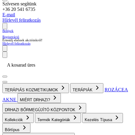
Szívesen segítünk
+36 20 541 6735
E-mail
Hírlevél feliratkozás
Belépek
Regisztráció
Értesülj elsőnek akcióinkról!
Hírlevél feliratkozás
A kosarad üres
ROZÁCEA
TERÁPIÁS KOZMETIKUMOK
TERÁPIÁK
AKNE
MIÉRT DRHAZI?
DRHAZI BŐRMEGÚJÍTÓ KÖZPONTOK
Kollekciók
Termék Kategóriák
Kezelés Típusa
Bőrtípus