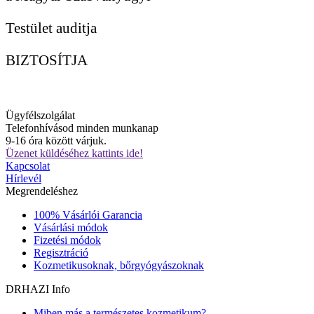
Testület auditja
BIZTOSÍTJA
Ügyfélszolgálat
Telefonhívásod minden munkanap
9-16 óra között várjuk.
Üzenet küldéséhez kattints ide!
Kapcsolat
Hírlevél
Megrendeléshez
100% Vásárlói Garancia
Vásárlási módok
Fizetési módok
Regisztráció
Kozmetikusoknak, bőrgyógyászoknak
DRHAZI Info
Miben más a természetes kozmetikum?