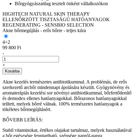
Bőrgyógyászatilag tesztelt önként vállalkozókon
HIGHTECH NATURAL SKIN THERAPY
ELLENŐRZÖTT TISZTASÁGÚ HATÓANYAGOK
REGENERATING - SENSBIO SELECTION
Akne bőrmegújítás - erős bőrre - teljes kúra
4+2
99 800 Ft
-
+
Kosárba
Akne kezelés természetes antibiotikummal. A problémás, de erős
szerkezetű arcbőr mindennapi ápolására készült. Gyógynövény és
aromaterápiás kezelési sor növényi antibiotikummal, bőrfertőtlenítő
és demodex ellenes hatóanyagokkal. Bőrazonos hatóanyagokkal
telített, melyek bőrré válnak. 100% természetes hatóanyagok a
tökéletes bőrmegújításért.
BŐVEBB LEÍRÁS:
Stabil vitaminokat, értékes olajakat tartalmaz, melyek használatával
a bőr egészsége fenntartható, szépsége napról-napra