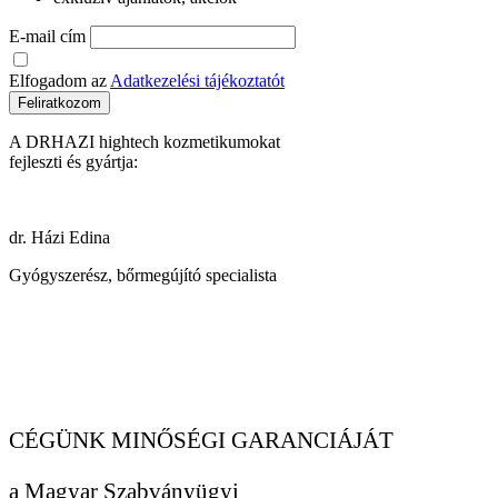
E-mail cím
Elfogadom az
Adatkezelési tájékoztatót
Feliratkozom
A DRHAZI hightech kozmetikumokat
fejleszti és gyártja:
dr. Házi Edina
Gyógyszerész, bőrmegújító specialista
CÉGÜNK MINŐSÉGI GARANCIÁJÁT
a Magyar Szabványügyi