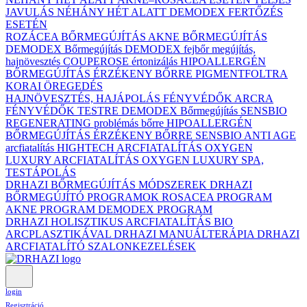
JAVULÁS NÉHÁNY HÉT ALATT DEMODEX FERTŐZÉS
ESETÉN
ROZÁCEA BŐRMEGÚJÍTÁS
AKNE BŐRMEGÚJÍTÁS
DEMODEX Bőrmegújítás
DEMODEX fejbőr megújítás,
hajnövesztés
COUPEROSE értonizálás
HIPOALLERGÉN
BŐRMEGÚJÍTÁS ÉRZÉKENY BŐRRE
PIGMENTFOLTRA
KORAI ÖREGEDÉS
HAJNÖVESZTÉS, HAJÁPOLÁS
FÉNYVÉDŐK ARCRA
FÉNYVÉDŐK TESTRE
DEMODEX Bőrmegújítás
SENSBIO
REGENERATING problémás bőrre
HIPOALLERGÉN
BŐRMEGÚJÍTÁS ÉRZÉKENY BŐRRE
SENSBIO ANTI AGE
arcfiatalítás
HIGHTECH ARCFIATALÍTÁS
OXYGEN
LUXURY ARCFIATALÍTÁS
OXYGEN LUXURY SPA,
TESTÁPOLÁS
DRHAZI BŐRMEGÚJÍTÁS MÓDSZEREK
DRHAZI
BŐRMEGÚJÍTÓ PROGRAMOK
ROSACEA PROGRAM
AKNE PROGRAM
DEMODEX PROGRAM
DRHAZI HOLISZTIKUS ARCFIATALÍTÁS BIO
ARCPLASZTIKÁVAL
DRHAZI MANUÁLTERÁPIA
DRHAZI
ARCFIATALÍTÓ SZALONKEZELÉSEK
login
Regisztráció