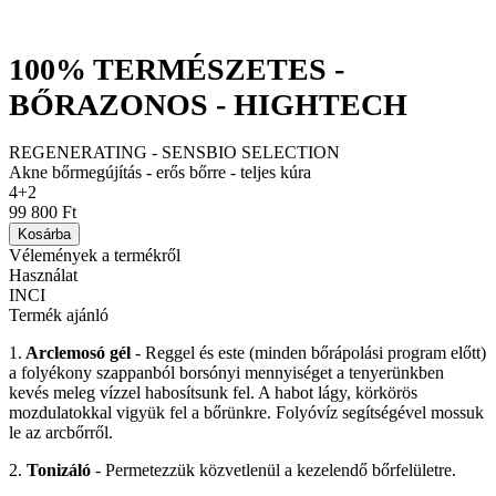
100% TERMÉSZETES -
BŐRAZONOS - HIGHTECH
REGENERATING - SENSBIO SELECTION
Akne bőrmegújítás - erős bőrre - teljes kúra
4+2
99 800 Ft
Kosárba
Vélemények a termékről
Használat
INCI
Termék ajánló
1.
Arclemosó gél
- Reggel és este (minden bőrápolási program előtt)
a folyékony szappanból borsónyi mennyiséget a tenyerünkben
kevés meleg vízzel habosítsunk fel. A habot lágy, körkörös
mozdulatokkal vigyük fel a bőrünkre. Folyóvíz segítségével mossuk
le az arcbőrről.
2.
Tonizáló
- Permetezzük közvetlenül a kezelendő bőrfelületre.