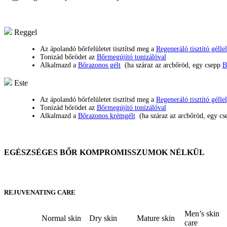
Reggel
Az ápolandó bőrfelületet tisztítsd meg a
Regeneráló tisztító géllel
Tonizád bőrödet az
Bőrmegújító tonizálóval
Alkalmazd a
Bőrazonos gélt
(ha száraz az arcbőröd, egy csepp
B
Este
Az ápolandó bőrfelületet tisztítsd meg a
Regeneráló tisztító géllel
Tonizád bőrödet az
Bőrmegújító tonizálóval
Alkalmazd a
Bőrazonos krémgélt
(ha száraz az arcbőröd, egy c
EGÉSZSÉGES BŐR KOMPROMISSZUMOK NÉLKÜL
REJUVENATING CARE
Men’s skin
Normal skin
Dry skin
Mature skin
care