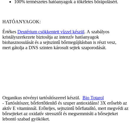
100% természetes hatóanyagok a tökéletes bőrápolásért.
HATÓANYAGOK:
Értékes
Deutérium csökkentett vízzel készül
. A szabályos
kristályszerkezete biztosítja az intenzív hatóanyagok
biohasznosulását és a sejtszintű bőrmegújításban is részt vesz,
mert gátolja a DNS szinten károsult sejtek szaporodását.
Organikus növényi tartósítószerrel készül.
Bio Totarol
- Tartósítószer, bőrfertőtlenítő és szuper antioxidáns! 3X erősebb az
aktív E vitaminnál. Erőteljes, sejtszintű bőrfiatalító, mert megvédi az
bőrsejteket az oxidatív stressztől és megsemmisíti a bőrsejteket
lebontó szabad gyököket.