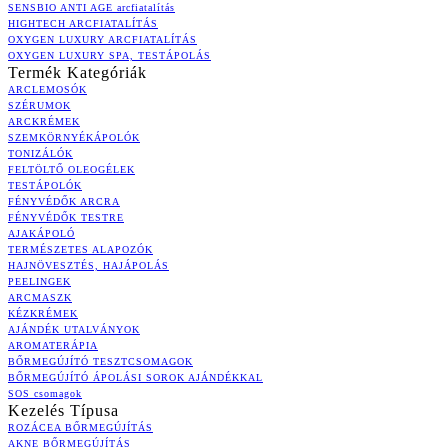
SENSBIO ANTI AGE arcfiatalítás
HIGHTECH ARCFIATALÍTÁS
OXYGEN LUXURY ARCFIATALÍTÁS
OXYGEN LUXURY SPA, TESTÁPOLÁS
Termék Kategóriák
ARCLEMOSÓK
SZÉRUMOK
ARCKRÉMEK
SZEMKÖRNYÉKÁPOLÓK
TONIZÁLÓK
FELTÖLTŐ OLEOGÉLEK
TESTÁPOLÓK
FÉNYVÉDŐK ARCRA
FÉNYVÉDŐK TESTRE
AJAKÁPOLÓ
TERMÉSZETES ALAPOZÓK
HAJNÖVESZTÉS, HAJÁPOLÁS
PEELINGEK
ARCMASZK
KÉZKRÉMEK
AJÁNDÉK UTALVÁNYOK
AROMATERÁPIA
BŐRMEGÚJÍTÓ TESZTCSOMAGOK
BŐRMEGÚJÍTÓ ÁPOLÁSI SOROK AJÁNDÉKKAL
SOS csomagok
Kezelés Típusa
ROZÁCEA BŐRMEGÚJÍTÁS
AKNE BŐRMEGÚJÍTÁS