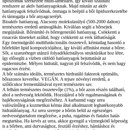
liposzómák szerkezete multi-lamelláris, így kiváló szállítási
rendszere az aktív hatóanyagoknak. Majd miután az aktív
hatóanyagok felszívódnak, önmaga is beépül a bőr lipidszerkezetébe
és támogatja a bőr anyagcseréjét.
Bioaktív hatóanyag. Alacsony molekulasúlyú (500-2000 dalton)
természetes eredetű aminoglikán. Kiválóan segíti a bőrsejtek
megújulását. Bőrsimító és bőrregeneráló hatóanyag. Csökkenti a
rosaceás tüneteket azáltal, hogy csökkenti az erek láthatóságát.
Egy önemulgeáló multifunkcionális összetevő, kémiailag hasonló a
bőrfelület lipid kompozíciójához, így kiváló affinitást mutat a bőrre.
Sőt, a szaruréteget utánzó folyadékkristályos struktúrákat hoz létre,
így elősegíti a vízben oldódó hatóanyagok bejuttatását az
epidermiszbe. Mélyen hidratál, nagyon jól felszívódik, és nem hagy
ragacsos érzést.
A bőr számára ideális, természetes hirdratáló faktorok optimális,
bőrazonos keveréke. VEGÁN. A tejsav növényi eredetű, a
szőlőcukor fermentálásával nyert természetes sav.
A felhám természetes összetevője (1%), a bőr azon részén található,
ahol a nedvesség lekötődik. Hozzájárul a bőr rugalmasságának és
hajlékonyságának megőrzéséhez. A karbamid vagy urea
valószínűleg a kozmetikai kémia által alkalmazott leghatékonyabb
hidratálóanyag. Az urea szerepe a bőrön belül az egészséges
nedvességtartalom megőrzése, a puha, rugalmas és fiatalos hatás
megtartása. Ha kevés az urea, akkor gyengül a vízmegkötő képesség
is a bőrben, ami durvasághoz, feszülő érzéshez, hámláshoz és