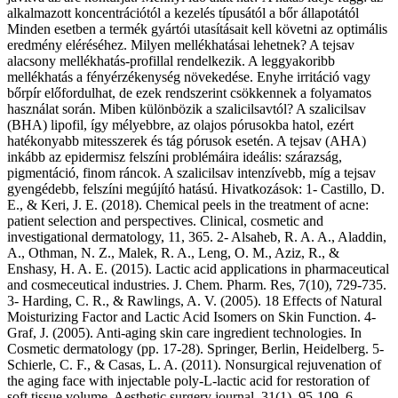
alkalmazott koncentrációtól a kezelés típusától a bőr állapotától
Minden esetben a termék gyártói utasításait kell követni az optimális
eredmény eléréséhez. Milyen mellékhatásai lehetnek? A tejsav
alacsony mellékhatás-profillal rendelkezik. A leggyakoribb
mellékhatás a fényérzékenység növekedése. Enyhe irritáció vagy
bőrpír előfordulhat, de ezek rendszerint csökkennek a folyamatos
használat során. Miben különbözik a szalicilsavtól? A szalicilsav
(BHA) lipofil, így mélyebbre, az olajos pórusokba hatol, ezért
hatékonyabb mitesszerek és tág pórusok esetén. A tejsav (AHA)
inkább az epidermisz felszíni problémáira ideális: szárazság,
pigmentáció, finom ráncok. A szalicilsav intenzívebb, míg a tejsav
gyengédebb, felszíni megújító hatású. Hivatkozások: 1- Castillo, D.
E., & Keri, J. E. (2018). Chemical peels in the treatment of acne:
patient selection and perspectives. Clinical, cosmetic and
investigational dermatology, 11, 365. 2- Alsaheb, R. A. A., Aladdin,
A., Othman, N. Z., Malek, R. A., Leng, O. M., Aziz, R., &
Enshasy, H. A. E. (2015). Lactic acid applications in pharmaceutical
and cosmeceutical industries. J. Chem. Pharm. Res, 7(10), 729-735.
3- Harding, C. R., & Rawlings, A. V. (2005). 18 Effects of Natural
Moisturizing Factor and Lactic Acid Isomers on Skin Function. 4-
Graf, J. (2005). Anti-aging skin care ingredient technologies. In
Cosmetic dermatology (pp. 17-28). Springer, Berlin, Heidelberg. 5-
Schierle, C. F., & Casas, L. A. (2011). Nonsurgical rejuvenation of
the aging face with injectable poly-L-lactic acid for restoration of
soft tissue volume. Aesthetic surgery journal, 31(1), 95-109. 6-