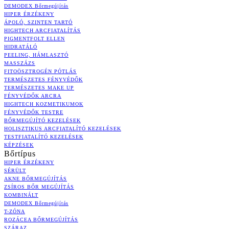
DEMODEX Bőrmegújítás
HIPER ÉRZÉKENY
ÁPOLÓ, SZINTEN TARTÓ
HIGHTECH ARCFIATALÍTÁS
PIGMENTFOLT ELLEN
HIDRATÁLÓ
PEELING, HÁMLASZTÓ
MASSZÁZS
FITOÖSZTROGÉN PÓTLÁS
TERMÉSZETES FÉNYVÉDŐK
TERMÉSZETES MAKE UP
FÉNYVÉDŐK ARCRA
HIGHTECH KOZMETIKUMOK
FÉNYVÉDŐK TESTRE
BŐRMEGÚJÍTÓ KEZELÉSEK
HOLISZTIKUS ARCFIATALÍTÓ KEZELÉSEK
TESTFIATALÍTÓ KEZELÉSEK
KÉPZÉSEK
Bőrtípus
HIPER ÉRZÉKENY
SÉRÜLT
AKNE BŐRMEGÚJÍTÁS
ZSÍROS BŐR MEGÚJÍTÁS
KOMBINÁLT
DEMODEX Bőrmegújítás
T-ZÓNA
ROZÁCEA BŐRMEGÚJÍTÁS
SZÁRAZ