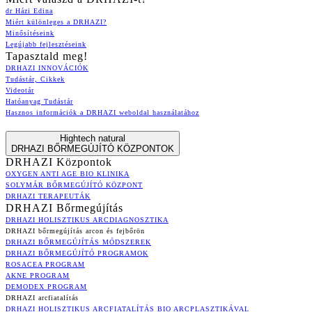
dr Házi Edina
Miért különleges a DRHAZI?
Minősítéseink
Legújabb fejlesztéseink
Tapasztald meg!
DRHAZI INNOVÁCIÓK
Tudástár, Cikkek
Videotár
Hatóanyag Tudástár
Hasznos információk a DRHAZI weboldal használatához
Hightech natural
DRHAZI BŐRMEGÚJÍTÓ KÖZPONTOK
DRHAZI Központok
OXYGEN ANTI AGE BIO KLINIKA
SOLYMÁR BŐRMEGÚJÍTÓ KÖZPONT
DRHAZI TERAPEUTÁK
DRHAZI Bőrmegújítás
DRHAZI HOLISZTIKUS ARCDIAGNOSZTIKA
DRHAZI bőrmegújítás arcon és fejbőrön
DRHAZI BŐRMEGÚJÍTÁS MÓDSZEREK
DRHAZI BŐRMEGÚJÍTÓ PROGRAMOK
ROSACEA PROGRAM
AKNE PROGRAM
DEMODEX PROGRAM
DRHAZI arcfiatalítás
DRHAZI HOLISZTIKUS ARCFIATALÍTÁS BIO ARCPLASZTIKÁVAL