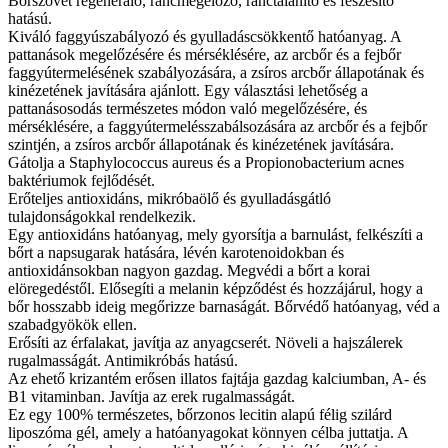
Bőrszövet regeneráló, ráncmegelőző, ránctalanító és feszesítő
hatású.
Kiváló faggyúszabályozó és gyulladáscsökkentő hatóanyag. A
pattanások megelőzésére és mérséklésére, az arcbőr és a fejbőr
faggyútermelésének szabályozására, a zsíros arcbőr állapotának és
kinézetének javítására ajánlott. Egy választási lehetőség a
pattanásosodás természetes módon való megelőzésére, és
mérséklésére, a faggyútermelésszabálsozására az arcbőr és a fejbőr
szintjén, a zsíros arcbőr állapotának és kinézetének javítására.
Gátolja a Staphylococcus aureus és a Propionobacterium acnes
baktériumok fejlődését.
Erőteljes antioxidáns, mikróbaölő és gyulladásgátló
tulajdonságokkal rendelkezik.
Egy antioxidáns hatóanyag, mely gyorsítja a barnulást, felkészíti a
bőrt a napsugarak hatására, lévén karotenoidokban és
antioxidánsokban nagyon gazdag. Megvédi a bőrt a korai
elöregedéstől. Elősegíti a melanin képződést és hozzájárul, hogy a
bőr hosszabb ideig megőrizze barnaságát. Bőrvédő hatóanyag, véd a
szabadgyökök ellen.
Erősíti az érfalakat, javítja az anyagcserét. Növeli a hajszálerek
rugalmasságát. Antimikróbás hatású.
Az ehető krizantém erősen illatos fajtája gazdag kalciumban, A- és
B1 vitaminban. Javítja az erek rugalmasságát.
Ez egy 100% természetes, bőrzonos lecitin alapú félig szilárd
liposzóma gél, amely a hatóanyagokat könnyen célba juttatja. A