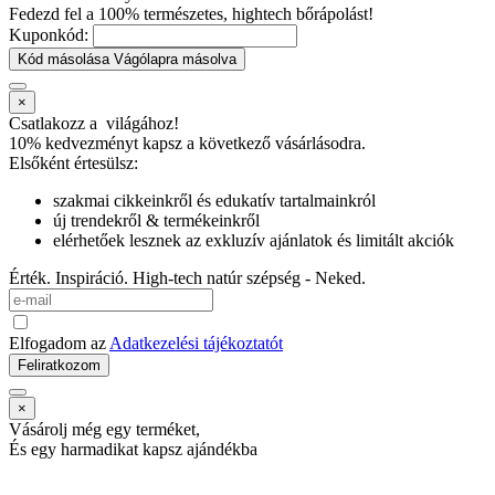
Fedezd fel a 100% természetes, hightech bőrápolást!
Kuponkód:
Kód másolása
Vágólapra másolva
×
Csatlakozz a
világához!
10% kedvezményt kapsz
a következő vásárlásodra.
Elsőként értesülsz:
szakmai cikkeinkről és edukatív tartalmainkról
új trendekről & termékeinkről
elérhetőek lesznek az exkluzív ajánlatok és limitált akciók
Érték. Inspiráció. High-tech natúr szépség - Neked.
Elfogadom az
Adatkezelési tájékoztatót
Feliratkozom
×
Vásárolj még egy terméket,
És egy harmadikat kapsz ajándékba