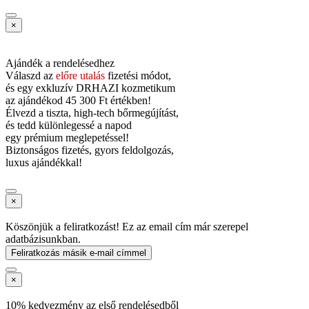
×
Ajándék a rendelésedhez
Válaszd az
előre utalás
fizetési módot,
és
egy exkluzív DRHAZI kozmetikum
az ajándékod
45 300 Ft értékben!
Élvezd a tiszta, high-tech bőrmegújítást,
és tedd különlegessé a napod
egy prémium meglepetéssel!
Biztonságos fizetés, gyors feldolgozás,
luxus ajándékkal!
×
Köszönjük a feliratkozást! Ez az email cím már szerepel
adatbázisunkban.
Feliratkozás másik e-mail címmel
×
10% kedvezmény az első rendelésedből