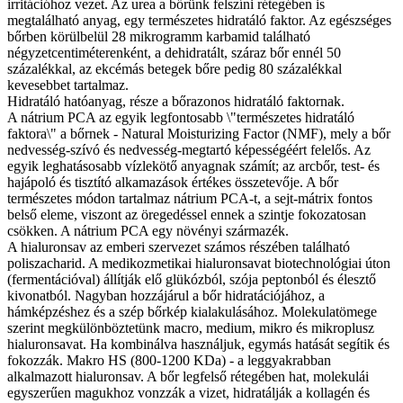
irritációhoz vezet. Az urea a bőrünk felszíni rétegében is
megtalálható anyag, egy természetes hidratáló faktor. Az egészséges
bőrben körülbelül 28 mikrogramm karbamid található
négyzetcentiméterenként, a dehidratált, száraz bőr ennél 50
százalékkal, az ekcémás betegek bőre pedig 80 százalékkal
kevesebbet tartalmaz.
Hidratáló hatóanyag, része a bőrazonos hidratáló faktornak.
A nátrium PCA az egyik legfontosabb \"természetes hidratáló
faktora\" a bőrnek - Natural Moisturizing Factor (NMF), mely a bőr
nedvesség-szívó és nedvesség-megtartó képességéért felelős. Az
egyik leghatásosabb vízlekötő anyagnak számít; az arcbőr, test- és
hajápoló és tisztító alkamazások értékes összetevője. A bőr
természetes módon tartalmaz nátrium PCA-t, a sejt-mátrix fontos
belső eleme, viszont az öregedéssel ennek a szintje fokozatosan
csökken. A nátrium PCA egy növényi származék.
A hialuronsav az emberi szervezet számos részében található
poliszacharid. A medikozmetikai hialuronsavat biotechnológiai úton
(fermentációval) állítják elő glükózból, szója peptonból és élesztő
kivonatból. Nagyban hozzájárul a bőr hidratációjához, a
hámképzéshez és a szép bőrkép kialakulásához. Molekulatömege
szerint megkülönböztetünk macro, medium, mikro és mikroplusz
hialuronsavat. Ha kombinálva használjuk, egymás hatását segítik és
fokozzák. Makro HS (800-1200 KDa) - a leggyakrabban
alkalmazott hialuronsav. A bőr legfelső rétegében hat, molekulái
egyszerűen magukhoz vonzzák a vizet, hidratálják a kollagén és