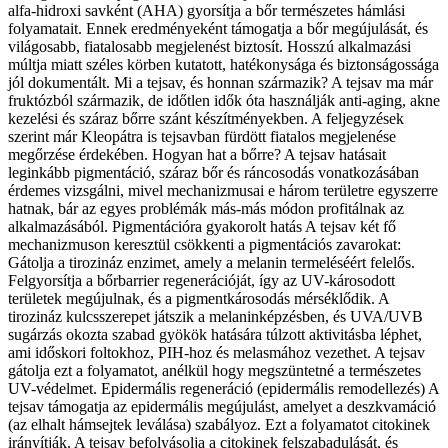
alfa-hidroxi savként (AHA) gyorsítja a bőr természetes hámlási
folyamatait. Ennek eredményeként támogatja a bőr megújulását, és
világosabb, fiatalosabb megjelenést biztosít. Hosszú alkalmazási
múltja miatt széles körben kutatott, hatékonysága és biztonságossága
jól dokumentált. Mi a tejsav, és honnan származik? A tejsav ma már
fruktózból származik, de időtlen idők óta használják anti-aging, akne
kezelési és száraz bőrre szánt készítményekben. A feljegyzések
szerint már Kleopátra is tejsavban fürdött fiatalos megjelenése
megőrzése érdekében. Hogyan hat a bőrre? A tejsav hatásait
leginkább pigmentáció, száraz bőr és ráncosodás vonatkozásában
érdemes vizsgálni, mivel mechanizmusai e három területre egyszerre
hatnak, bár az egyes problémák más-más módon profitálnak az
alkalmazásából. Pigmentációra gyakorolt hatás A tejsav két fő
mechanizmuson keresztül csökkenti a pigmentációs zavarokat:
Gátolja a tirozináz enzimet, amely a melanin termeléséért felelős.
Felgyorsítja a bőrbarrier regenerációját, így az UV-károsodott
területek megújulnak, és a pigmentkárosodás mérséklődik. A
tirozináz kulcsszerepet játszik a melaninképzésben, és UVA/UVB
sugárzás okozta szabad gyökök hatására túlzott aktivitásba léphet,
ami időskori foltokhoz, PIH-hoz és melasmához vezethet. A tejsav
gátolja ezt a folyamatot, anélkül hogy megszüntetné a természetes
UV-védelmet. Epidermális regeneráció (epidermális remodellezés) A
tejsav támogatja az epidermális megújulást, amelyet a deszkvamáció
(az elhalt hámsejtek leválása) szabályoz. Ezt a folyamatot citokinek
irányítják. A tejsav befolyásolja a citokinek felszabadulását, és