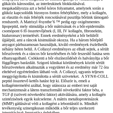
glikációs károsodást, az interleukinek blokkolásával.
megakadályozza azt a belső kóros folyamatot, amelynek során a
glükóz kapcsolódik bizonyos fontos fehérjékhez, mely a kollagén,
az elasztin és más fehérjék roncsolásával pusztítja bőrünk támogató
rendszerét. A Matrixyl ®synthe’6 ™ pedig egy oxigénmentes
lipopeptid, mely stimulálja a bőr mátrixának és a bőr-epidermális
csomópont 6 fő összetevőjének (I, III, IV kollagén, fibronektin,
hialuronsav) termelését. Ennek eredményeként a bőr belülről
újjáépül, ami a ráncok kisimulását okozza. Ha a három bőrépítő
anyagot párhuzamosan használjuk, kiváló eredmények észlelhetők
néhány héten belül. A Collaxyl eredményes az elhalt sejtek, a sérült
bőrszövetek és a ráncos bőr kezelésében és bőr feszesítő hatása sem
elhanyagolható. Csökkenti a bőr elszíneződését és halványítja a bőr
függőleges barázdáit. Szigorú klinikai körülmények között sérült
bőrszöveteken alkalmazták a vegyületet és az eredmény már 72 óra
elteltével egyértelműen látható volt. A Collaxyl, ugyanis teljesen
meggyógyította és kisimította a sérült szöveteket. A SYN®-COLL
peptid összetevő kettős hatást fejt ki. Először is, emeli a
kollagéntermelést azáltal, hogy utánozza az emberi test saját
mechanizmusát a látens transzformáló növekedési faktor béta, a
TGF-β (szöveti növekedési faktor) aktiválására, amely a kollagén
szintézisének egyik kulcseleme. A mátrix metalloproteinázok
(MMP) gátlásával védi a kollagént a lebomlástól is. Mindkét
tevékenység szinergikusan működik a bőr teljes szerkezeti
integritásának fenntartása érdekében.