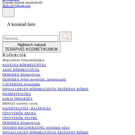
Értesülj elsőnek akcióinkról!
Hírlevél feliratkozás
A kosarad üres
Hightech natural
TERÁPIÁS KOZMETIKUMOK
Kollekciók
Megoldások bőrproblémákra
ROZÁCEA BŐRMEGÚJÍTÁS
AKNE BŐRMEGÚJÍTÁS
DEMODEX Bőrmegújítás
DEMODEX fejbőr megújítás, hajnövesztés
COUPEROSE értonizálás
HIPOALLERGÉN BŐRMEGÚJÍTÁS ÉRZÉKENY BŐRRE
PIGMENTFOLTRA
KORAI ÖREGEDÉS
DRHAZI kezelési sorok
HAJNÖVESZTÉS, HAJÁPOLÁS
FÉNYVÉDŐK ARCRA
FÉNYVÉDŐK TESTRE
DEMODEX Bőrmegújítás
SENSBIO REGENERATING problémás bőrre
HIPOALLERGÉN BŐRMEGÚJÍTÁS ÉRZÉKENY BŐRRE