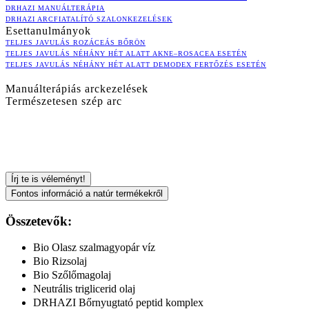
DRHAZI MANUÁLTERÁPIA
DRHAZI ARCFIATALÍTÓ SZALONKEZELÉSEK
Esettanulmányok
TELJES JAVULÁS ROZÁCEÁS BŐRÖN
TELJES JAVULÁS NÉHÁNY HÉT ALATT AKNE–ROSACEA ESETÉN
TELJES JAVULÁS NÉHÁNY HÉT ALATT DEMODEX FERTŐZÉS ESETÉN
Manuálterápiás arckezelések
Természetesen szép arc
Írj te is véleményt!
Fontos információ a natúr termékekről
Összetevők:
Bio Olasz szalmagyopár víz
Bio Rizsolaj
Bio Szőlőmagolaj
Neutrális triglicerid olaj
DRHAZI Bőrnyugtató peptid komplex