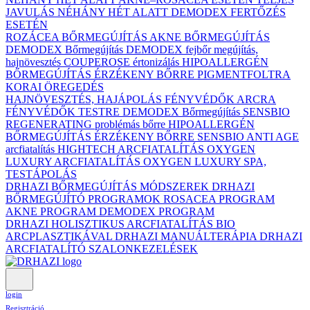
JAVULÁS NÉHÁNY HÉT ALATT DEMODEX FERTŐZÉS
ESETÉN
ROZÁCEA BŐRMEGÚJÍTÁS
AKNE BŐRMEGÚJÍTÁS
DEMODEX Bőrmegújítás
DEMODEX fejbőr megújítás,
hajnövesztés
COUPEROSE értonizálás
HIPOALLERGÉN
BŐRMEGÚJÍTÁS ÉRZÉKENY BŐRRE
PIGMENTFOLTRA
KORAI ÖREGEDÉS
HAJNÖVESZTÉS, HAJÁPOLÁS
FÉNYVÉDŐK ARCRA
FÉNYVÉDŐK TESTRE
DEMODEX Bőrmegújítás
SENSBIO
REGENERATING problémás bőrre
HIPOALLERGÉN
BŐRMEGÚJÍTÁS ÉRZÉKENY BŐRRE
SENSBIO ANTI AGE
arcfiatalítás
HIGHTECH ARCFIATALÍTÁS
OXYGEN
LUXURY ARCFIATALÍTÁS
OXYGEN LUXURY SPA,
TESTÁPOLÁS
DRHAZI BŐRMEGÚJÍTÁS MÓDSZEREK
DRHAZI
BŐRMEGÚJÍTÓ PROGRAMOK
ROSACEA PROGRAM
AKNE PROGRAM
DEMODEX PROGRAM
DRHAZI HOLISZTIKUS ARCFIATALÍTÁS BIO
ARCPLASZTIKÁVAL
DRHAZI MANUÁLTERÁPIA
DRHAZI
ARCFIATALÍTÓ SZALONKEZELÉSEK
login
Regisztráció