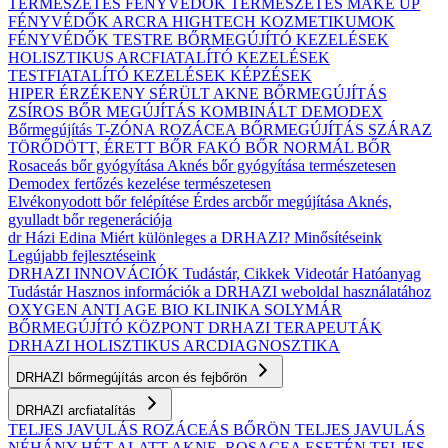
TERMÉSZETES FÉNYVÉDŐK
TERMÉSZETES MAKE UP
FÉNYVÉDŐK ARCRA
HIGHTECH KOZMETIKUMOK
FÉNYVÉDŐK TESTRE
BŐRMEGÚJÍTÓ KEZELÉSEK
HOLISZTIKUS ARCFIATALÍTÓ KEZELÉSEK
TESTFIATALÍTÓ KEZELÉSEK
KÉPZÉSEK
HIPER ÉRZÉKENY
SÉRÜLT
AKNE BŐRMEGÚJÍTÁS
ZSÍROS BŐR MEGÚJÍTÁS
KOMBINÁLT
DEMODEX
Bőrmegújítás
T-ZÓNA
ROZÁCEA BŐRMEGÚJÍTÁS
SZÁRAZ
TÖRŐDÖTT, ÉRETT BŐR
FAKÓ BŐR
NORMÁL BŐR
Rosaceás bőr gyógyítása
Aknés bőr gyógyítása természetesen
Demodex fertőzés kezelése természetesen
Elvékonyodott bőr felépítése
Érdes arcbőr megújítása
Aknés,
gyulladt bőr regenerációja
dr Házi Edina
Miért különleges a DRHAZI?
Minősítéseink
Legújabb fejlesztéseink
DRHAZI INNOVÁCIÓK
Tudástár, Cikkek
Videotár
Hatóanyag
Tudástár
Hasznos információk a DRHAZI weboldal használatához
OXYGEN ANTI AGE BIO KLINIKA
SOLYMÁR
BŐRMEGÚJÍTÓ KÖZPONT
DRHAZI TERAPEUTÁK
DRHAZI HOLISZTIKUS ARCDIAGNOSZTIKA
DRHAZI bőrmegújítás arcon és fejbőrön
DRHAZI arcfiatalítás
TELJES JAVULÁS ROZÁCEÁS BŐRÖN
TELJES JAVULÁS
NÉHÁNY HÉT ALATT AKNE–ROSACEA ESETÉN
TELJES