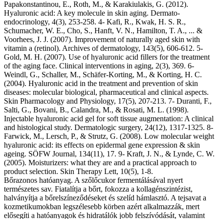
Papakonstantinou, E., Roth, M., & Karakiulakis, G. (2012).
Hyaluronic acid: A key molecule in skin aging. Dermato-
endocrinology, 4(3), 253-258. 4- Kafi, R., Kwak, H. S. R.,
Schumacher, W. E., Cho, S., Hanft, V. N., Hamilton, T. A., ... &
Voorhees, J. J. (2007). Improvement of naturally aged skin with
vitamin a (retinol). Archives of dermatology, 143(5), 606-612. 5-
Gold, M. H. (2007). Use of hyaluronic acid fillers for the treatment
of the aging face. Clinical interventions in aging, 2(3), 369. 6-
Weindl, G., Schaller, M., Schäfer-Korting, M., & Korting, H. C.
(2004). Hyaluronic acid in the treatment and prevention of skin
diseases: molecular biological, pharmaceutical and clinical aspects.
Skin Pharmacology and Physiology, 17(5), 207-213. 7- Duranti, F.,
Salti, G., Bovani, B., Calandra, M., & Rosati, M. L. (1998).
Injectable hyaluronic acid gel for soft tissue augmentation: A clinical
and histological study. Dermatologic surgery, 24(12), 1317-1325. 8-
Farwick, M., Lersch, P., & Strutz, G. (2008). Low molecular weight
hyaluronic acid: its effects on epidermal gene expression & skin
ageing. SÖFW Journal, 134(11), 17. 9- Kraft, J. N., & Lynde, C. W.
(2005). Moisturizers: what they are and a practical approach to
product selection. Skin Therapy Lett, 10(5), 1-8.
Bőrazonos hatóanyag. A szőlőcukor fermentálásával nyert
természetes sav. Fiatalítja a bőrt, fokozza a kollagénszintézist,
halványítja a bőrelszíneződéseket és szelíd hámlasztó. A tejsavat a
kozmetikumokban legszélesebb körben azért alkalmazzák, mert
elősegíti a hatóanyagok és hidratálók jobb felszívódását, valamint