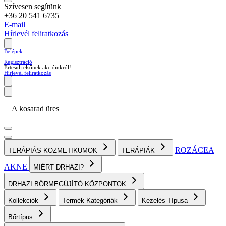
Szívesen segítünk
+36 20 541 6735
E-mail
Hírlevél feliratkozás
Belépek
Regisztráció
Értesülj elsőnek akcióinkról!
Hírlevél feliratkozás
A kosarad üres
ROZÁCEA
TERÁPIÁS KOZMETIKUMOK
TERÁPIÁK
AKNE
MIÉRT DRHAZI?
DRHAZI BŐRMEGÚJÍTÓ KÖZPONTOK
Kollekciók
Termék Kategóriák
Kezelés Típusa
Bőrtípus