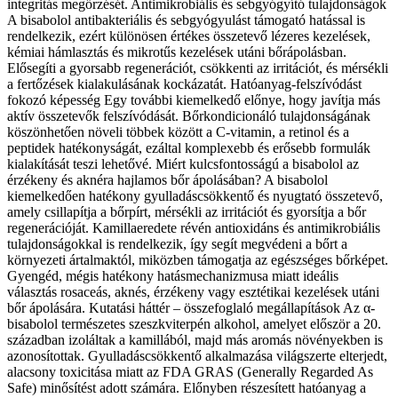
integritás megőrzését. Antimikrobiális és sebgyógyító tulajdonságok
A bisabolol antibakteriális és sebgyógyulást támogató hatással is
rendelkezik, ezért különösen értékes összetevő lézeres kezelések,
kémiai hámlasztás és mikrotűs kezelések utáni bőrápolásban.
Elősegíti a gyorsabb regenerációt, csökkenti az irritációt, és mérsékli
a fertőzések kialakulásának kockázatát. Hatóanyag-felszívódást
fokozó képesség Egy további kiemelkedő előnye, hogy javítja más
aktív összetevők felszívódását. Bőrkondicionáló tulajdonságának
köszönhetően növeli többek között a C-vitamin, a retinol és a
peptidek hatékonyságát, ezáltal komplexebb és erősebb formulák
kialakítását teszi lehetővé. Miért kulcsfontosságú a bisabolol az
érzékeny és aknéra hajlamos bőr ápolásában? A bisabolol
kiemelkedően hatékony gyulladáscsökkentő és nyugtató összetevő,
amely csillapítja a bőrpírt, mérsékli az irritációt és gyorsítja a bőr
regenerációját. Kamillaeredete révén antioxidáns és antimikrobiális
tulajdonságokkal is rendelkezik, így segít megvédeni a bőrt a
környezeti ártalmaktól, miközben támogatja az egészséges bőrképet.
Gyengéd, mégis hatékony hatásmechanizmusa miatt ideális
választás rosaceás, aknés, érzékeny vagy esztétikai kezelések utáni
bőr ápolására. Kutatási háttér – összefoglaló megállapítások Az α-
bisabolol természetes szeszkviterpén alkohol, amelyet először a 20.
században izoláltak a kamillából, majd más aromás növényekben is
azonosítottak. Gyulladáscsökkentő alkalmazása világszerte elterjedt,
alacsony toxicitása miatt az FDA GRAS (Generally Regarded As
Safe) minősítést adott számára. Előnyben részesített hatóanyag a