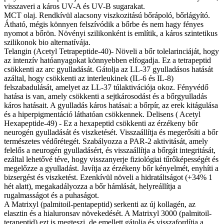
visszaveri a káros UV-A és UV-B sugarakat.
MCT olaj. Rendkívül alacsony viszkozitású bőrápoló, bőrlágyító.
Átható, mégis könnyen felszívódik a bőrbe és nem hagy fényes
nyomot a bőrön. Növényi szilikonként is említik, a káros szintetikus
szilikonok bio alternatívája.
Telangin (Acetyl Tetrapeptide-40)- Növeli a bőr tolelarinciáját, hogy
az intenzív hatóanyagokat könnyebben elfogadja. Ez a tetrapeptid
csökkenti az arc gyulladását. Gátolja az LL-37 gyulladásos hatását
azáltal, hogy csökkenti az interleukinek (IL-6 és IL-8)
felszabadulását, amelyet az LL-37 túlaktivációja okoz. Fényvédő
hatása is van, amely csökkenti a sejtkárosodást és a bőrgyulladás
káros hatásait. A gyulladás káros hatásai: a bőrpír, az erek kitágulása
és a hiperpigmentáció láthatóan csökkennek. Delisens ( Acetyl
Hexapeptide-49) - Ez a hexapeptid csökkenti az érzékeny bőr
neurogén gyulladását és viszketését. Visszaállítja és megerősíti a bőr
természetes védőrétegét. Szabályozza a PAR-2 aktivitását, amely
felelős a neurogén gyulladásért, és visszaállítja a bőrgát integritását,
ezáltal lehetővé téve, hogy visszanyerje fiziológiai tűrőképességét és
megelőzze a gyulladást. Javítja az érzékeny bőr kényelmét, enyhíti a
bizsergést és viszketést. Ezenkívül növeli a hidratáltságot (+34% 1
hét alatt), megakadályozza a bőr hámlását, helyreállítja a
rugalmasságot és a puhaságot.
A Matrixyl (palmitoil-pentapeptid) serkenti az új kollagén, az
elasztin és a hialuronsav növekedését. A Matrixyl 3000 (palmitoil-
terapeptid) ezt is megteszi, de emellett gátolja és visszafordítja a