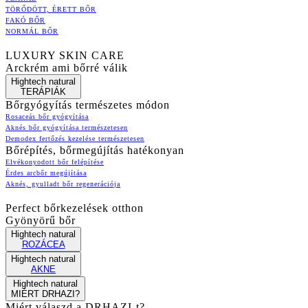
TÖRŐDÖTT, ÉRETT BŐR
FAKÓ BŐR
NORMÁL BŐR
LUXURY SKIN CARE
Arckrém ami bőrré válik
Hightech natural
TERÁPIÁK
Bőrgyógyítás természetes módon
Rosaceás bőr gyógyítása
Aknés bőr gyógyítása természetesen
Demodex fertőzés kezelése természetesen
Bőrépítés, bőrmegújítás hatékonyan
Elvékonyodott bőr felépítése
Érdes arcbőr megújítása
Aknés, gyulladt bőr regenerációja
Perfect bőrkezelések otthon
Gyönyörű bőr
Hightech natural
ROZÁCEA
Hightech natural
AKNE
Hightech natural
MIÉRT DRHAZI?
Miért válaszd a DRHAZI-t?