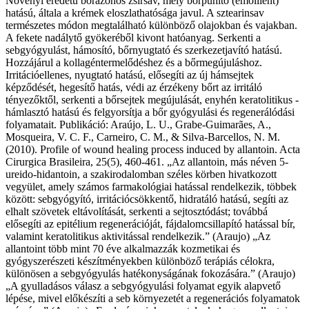
Növényi eredetű bőrazonos zsírsav, mely bőrpuhító (emollient)
hatású, általa a krémek eloszlathatósága javul. A sztearinsav
természetes módon megtalálható különböző olajokban és vajakban.
A fekete nadálytő gyökeréből kivont hatóanyag. Serkenti a
sebgyógyulást, hámosító, bőrnyugtató és szerkezetjavító hatású.
Hozzájárul a kollagéntermelődéshez és a bőrmegújuláshoz.
Irritációellenes, nyugtató hatású, elősegíti az új hámsejtek
képződését, hegesítő hatás, védi az érzékeny bőrt az irritáló
tényezőktől, serkenti a bőrsejtek megújulását, enyhén keratolitikus -
hámlasztó hatású és felgyorsítja a bőr gyógyulási és regenerálódási
folyamatait. Publikáció: Araújo, L. U., Grabe-Guimarães, A.,
Mosqueira, V. C. F., Carneiro, C. M., & Silva-Barcellos, N. M.
(2010). Profile of wound healing process induced by allantoin. Acta
Cirurgica Brasileira, 25(5), 460-461. „Az allantoin, más néven 5-
ureido-hidantoin, a szakirodalomban széles körben hivatkozott
vegyület, amely számos farmakológiai hatással rendelkezik, többek
között: sebgyógyító, irritációcsökkentő, hidratáló hatású, segíti az
elhalt szövetek eltávolítását, serkenti a sejtosztódást; továbbá
elősegíti az epitélium regenerációját, fájdalomcsillapító hatással bír,
valamint keratolitikus aktivitással rendelkezik.” (Araujo) „Az
allantoint több mint 70 éve alkalmazzák kozmetikai és
gyógyszerészeti készítményekben különböző terápiás célokra,
különösen a sebgyógyulás hatékonyságának fokozására.” (Araujo)
„A gyulladásos válasz a sebgyógyulási folyamat egyik alapvető
lépése, mivel előkészíti a seb környezetét a regenerációs folyamatok