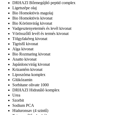
DRHAZI Bőrmegújító peptid complex
Ligetszépe olaj
Bio Homoktövis magolaj
Bio Homoktövis kivonat
Bio Körömvirág kivonat
Vadgesztenyetermés és levél kivonat
Vörösszőlő levél és termés kivonat
Tölgyfakéreg kivonat
Tigrisfű kivonat
Alga kivonat
Bio Rozmaring kivonat
Anatto kivonat
Japánloncvirág kivonat
Krizantém kivonat
Liposzóma komplex
Glükózamin
Sorbitane olivate 1000
DRHAZI Hidratáló komplex
Urea
Szorbit
Sodium PCA
Hialuronsav (4 szintű)