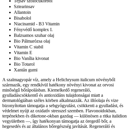
Tejsav szőlőcukorból
Sztearinsav
Allantoin
Bisabolol
Niacinamid - B3 Vitamin
Fényvédő komplex I.
Balzsamos szuhar olaj
Bio Pálmarózsa olaj
Vitamin C stabil
Vitamin E
Bio Vanília kivonat
Bio Totarol
Xantán gumi
A szalmagyopár víz, amely a Helichrysum italicum növényből
származik, egy rendkívül hatékony növényi kivonat az orvosi
minőségű bőrápolásban. Kiemelkedő regeneráló,
gyulladáscsökkentő és antioxidáns tulajdonságai miatt a
dermatológiában széles körben alkalmazzák. Az illóolaja és vize
bizonyítottan támogatja a sebgyógyulást, csökkenti a gyulladást, és
védelmet nyújt az oxidatív stresszel szemben. Flavonoidokban,
terpénekben és diketone-okban gazdag — különösen a ritka italidion
vegyületben —, így hatékonyan támogatja az öregedő bőr, a
hegesedés és az általános bőregészség javítását. Regeneráló és