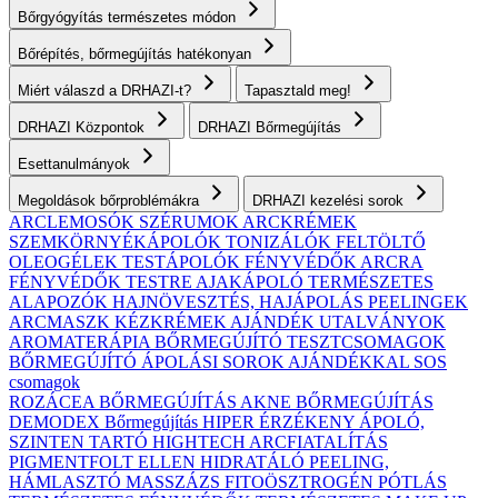
Bőrgyógyítás természetes módon
Bőrépítés, bőrmegújítás hatékonyan
Miért válaszd a DRHAZI-t?
Tapasztald meg!
DRHAZI Központok
DRHAZI Bőrmegújítás
Esettanulmányok
Megoldások bőrproblémákra
DRHAZI kezelési sorok
ARCLEMOSÓK
SZÉRUMOK
ARCKRÉMEK
SZEMKÖRNYÉKÁPOLÓK
TONIZÁLÓK
FELTÖLTŐ
OLEOGÉLEK
TESTÁPOLÓK
FÉNYVÉDŐK ARCRA
FÉNYVÉDŐK TESTRE
AJAKÁPOLÓ
TERMÉSZETES
ALAPOZÓK
HAJNÖVESZTÉS, HAJÁPOLÁS
PEELINGEK
ARCMASZK
KÉZKRÉMEK
AJÁNDÉK UTALVÁNYOK
AROMATERÁPIA
BŐRMEGÚJÍTÓ TESZTCSOMAGOK
BŐRMEGÚJÍTÓ ÁPOLÁSI SOROK AJÁNDÉKKAL
SOS
csomagok
ROZÁCEA BŐRMEGÚJÍTÁS
AKNE BŐRMEGÚJÍTÁS
DEMODEX Bőrmegújítás
HIPER ÉRZÉKENY
ÁPOLÓ,
SZINTEN TARTÓ
HIGHTECH ARCFIATALÍTÁS
PIGMENTFOLT ELLEN
HIDRATÁLÓ
PEELING,
HÁMLASZTÓ
MASSZÁZS
FITOÖSZTROGÉN PÓTLÁS