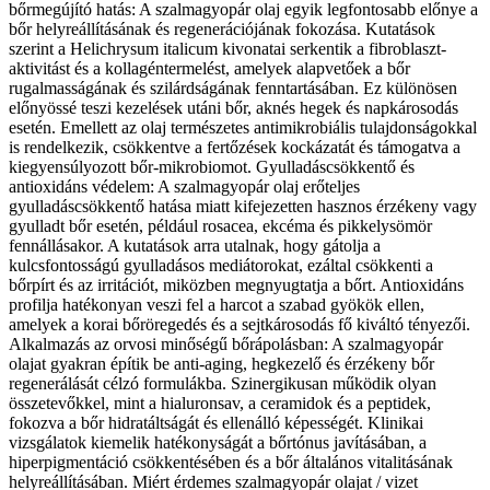
bőrmegújító hatás: A szalmagyopár olaj egyik legfontosabb előnye a
bőr helyreállításának és regenerációjának fokozása. Kutatások
szerint a Helichrysum italicum kivonatai serkentik a fibroblaszt-
aktivitást és a kollagéntermelést, amelyek alapvetőek a bőr
rugalmasságának és szilárdságának fenntartásában. Ez különösen
előnyössé teszi kezelések utáni bőr, aknés hegek és napkárosodás
esetén. Emellett az olaj természetes antimikrobiális tulajdonságokkal
is rendelkezik, csökkentve a fertőzések kockázatát és támogatva a
kiegyensúlyozott bőr-mikrobiomot. Gyulladáscsökkentő és
antioxidáns védelem: A szalmagyopár olaj erőteljes
gyulladáscsökkentő hatása miatt kifejezetten hasznos érzékeny vagy
gyulladt bőr esetén, például rosacea, ekcéma és pikkelysömör
fennállásakor. A kutatások arra utalnak, hogy gátolja a
kulcsfontosságú gyulladásos mediátorokat, ezáltal csökkenti a
bőrpírt és az irritációt, miközben megnyugtatja a bőrt. Antioxidáns
profilja hatékonyan veszi fel a harcot a szabad gyökök ellen,
amelyek a korai bőröregedés és a sejtkárosodás fő kiváltó tényezői.
Alkalmazás az orvosi minőségű bőrápolásban: A szalmagyopár
olajat gyakran építik be anti-aging, hegkezelő és érzékeny bőr
regenerálását célzó formulákba. Szinergikusan működik olyan
összetevőkkel, mint a hialuronsav, a ceramidok és a peptidek,
fokozva a bőr hidratáltságát és ellenálló képességét. Klinikai
vizsgálatok kiemelik hatékonyságát a bőrtónus javításában, a
hiperpigmentáció csökkentésében és a bőr általános vitalitásának
helyreállításában. Miért érdemes szalmagyopár olajat / vizet