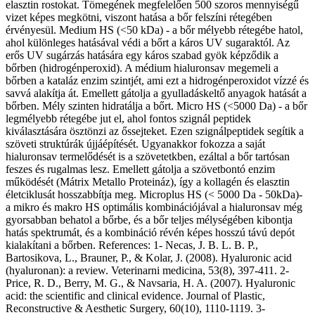
elasztin rostokat. Tömegének megfelelően 500 szoros mennyiségű
vizet képes megkötni, viszont hatása a bőr felszíni rétegében
érvényesül. Medium HS (<50 kDa) - a bőr mélyebb rétegébe hatol,
ahol különleges hatásával védi a bőrt a káros UV sugaraktól. Az
erős UV sugárzás hatására egy káros szabad gyök képződik a
bőrben (hidrogénperoxid). A médium hialuronsav megemeli a
bőrben a kataláz enzim szintjét, ami ezt a hidrogénperoxidot vízzé és
savvá alakítja át. Emellett gátolja a gyulladáskeltő anyagok hatását a
bőrben. Mély szinten hidratálja a bőrt. Micro HS (<5000 Da) - a bőr
legmélyebb rétegébe jut el, ahol fontos szignál peptidek
kiválasztására ösztönzi az őssejteket. Ezen szignálpeptidek segítik a
szöveti struktúrák újjáépítését. Ugyanakkor fokozza a saját
hialuronsav termelődését is a szövetetkben, ezáltal a bőr tartósan
feszes és rugalmas lesz. Emellett gátolja a szövetbontó enzim
működését (Mátrix Metallo Proteináz), így a kollagén és elasztin
életciklusát hosszabbítja meg. Microplus HS (< 5000 Da - 50kDa)-
a mikro és makro HS optimális kombinációjával a hialuronsav még
gyorsabban behatol a bőrbe, és a bőr teljes mélységében kibontja
hatás spektrumát, és a kombináció révén képes hosszú távú depót
kialakítani a bőrben. References: 1- Necas, J. B. L. B. P.,
Bartosikova, L., Brauner, P., & Kolar, J. (2008). Hyaluronic acid
(hyaluronan): a review. Veterinarni medicina, 53(8), 397-411. 2-
Price, R. D., Berry, M. G., & Navsaria, H. A. (2007). Hyaluronic
acid: the scientific and clinical evidence. Journal of Plastic,
Reconstructive & Aesthetic Surgery, 60(10), 1110-1119. 3-