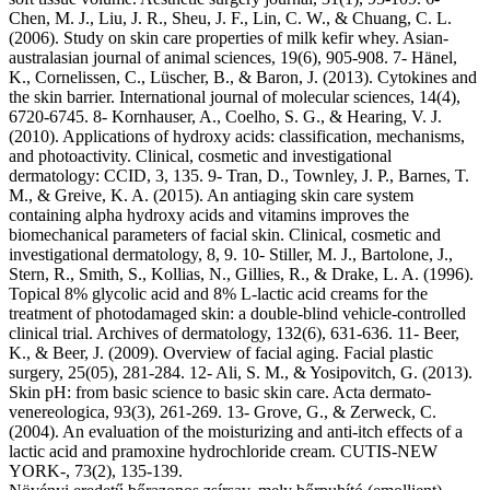
Chen, M. J., Liu, J. R., Sheu, J. F., Lin, C. W., & Chuang, C. L.
(2006). Study on skin care properties of milk kefir whey. Asian-
australasian journal of animal sciences, 19(6), 905-908. 7- Hänel,
K., Cornelissen, C., Lüscher, B., & Baron, J. (2013). Cytokines and
the skin barrier. International journal of molecular sciences, 14(4),
6720-6745. 8- Kornhauser, A., Coelho, S. G., & Hearing, V. J.
(2010). Applications of hydroxy acids: classification, mechanisms,
and photoactivity. Clinical, cosmetic and investigational
dermatology: CCID, 3, 135. 9- Tran, D., Townley, J. P., Barnes, T.
M., & Greive, K. A. (2015). An antiaging skin care system
containing alpha hydroxy acids and vitamins improves the
biomechanical parameters of facial skin. Clinical, cosmetic and
investigational dermatology, 8, 9. 10- Stiller, M. J., Bartolone, J.,
Stern, R., Smith, S., Kollias, N., Gillies, R., & Drake, L. A. (1996).
Topical 8% glycolic acid and 8% L-lactic acid creams for the
treatment of photodamaged skin: a double-blind vehicle-controlled
clinical trial. Archives of dermatology, 132(6), 631-636. 11- Beer,
K., & Beer, J. (2009). Overview of facial aging. Facial plastic
surgery, 25(05), 281-284. 12- Ali, S. M., & Yosipovitch, G. (2013).
Skin pH: from basic science to basic skin care. Acta dermato-
venereologica, 93(3), 261-269. 13- Grove, G., & Zerweck, C.
(2004). An evaluation of the moisturizing and anti-itch effects of a
lactic acid and pramoxine hydrochloride cream. CUTIS-NEW
YORK-, 73(2), 135-139.