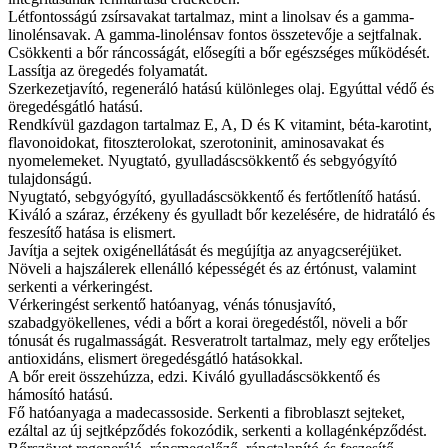
Létfontosságú zsírsavakat tartalmaz, mint a linolsav és a gamma-
linolénsavak. A gamma-linolénsav fontos összetevője a sejtfalnak.
Csökkenti a bőr ráncosságát, elősegíti a bőr egészséges működését.
Lassítja az öregedés folyamatát.
Szerkezetjavító, regeneráló hatású különleges olaj. Egyúttal védő és
öregedésgátló hatású.
Rendkívül gazdagon tartalmaz E, A, D és K vitamint, béta-karotint,
flavonoidokat, fitoszterolokat, szerotoninit, aminosavakat és
nyomelemeket. Nyugtató, gyulladáscsökkentő és sebgyógyító
tulajdonságú.
Nyugtató, sebgyógyító, gyulladáscsökkentő és fertőtlenítő hatású.
Kiváló a száraz, érzékeny és gyulladt bőr kezelésére, de hidratáló és
feszesítő hatása is elismert.
Javítja a sejtek oxigénellátását és megújítja az anyagcseréjüket.
Növeli a hajszálerek ellenálló képességét és az értónust, valamint
serkenti a vérkeringést.
Vérkeringést serkentő hatóanyag, vénás tónusjavító,
szabadgyökellenes, védi a bőrt a korai öregedéstől, növeli a bőr
tónusát és rugalmasságát. Resveratrolt tartalmaz, mely egy erőteljes
antioxidáns, elismert öregedésgátló hatásokkal.
A bőr ereit összehúzza, edzi. Kiváló gyulladáscsökkentő és
hámosító hatású.
Fő hatóanyaga a madecassoside. Serkenti a fibroblaszt sejteket,
ezáltal az új sejtképződés fokozódik, serkenti a kollagénképződést.