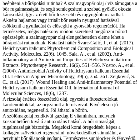
beépíteni a bőrápolási rutinba? A szalmagyopár olaj / víz támogatja a
bőr rugalmasságát, és segít semlegesíteni a szabad gyökök okozta
károsodást, így az érett bőr feszesebb és ragyogóbb maradhat.
Aknéra hajlamos vagy irritált bőr esetén nyugtató hatásával
csökkenti a gyulladást és elősegíti a gyorsabb regenerációt. Ha
természetes, mégis hatékony módon szeretnéd megőrizni bőröd
egészségét, a szalmagyopár olaj elengedhetetlen eleme lehet a
bőrápolási rutinodnak. Kutatási háttér Švarc-Gajić, J., et al. (2017).
Helichrysum italicum: Phytochemical Composition and Biological
Activity. Molecules, 22(6), 1045. Sala, A., et al. (2002). Anti-
inflammatory and Antioxidant Properties of Helichrysum italicum
Extracts. Phytotherapy Research, 16(6), 551–556. Nostro, A., et al.
(2004). Antimicrobial Activity of Helichrysum italicum Essential
Oil. Letters in Applied Microbiology, 39(5), 354–361. Zeljković, S.
C., et al. (2017). Wound Healing and Anti-inflammatory Potential of
Helichrysum italicum Essential Oil. International Journal of
Molecular Sciences, 18(6), 1237.
A rizsolaj értékes összetételű olaj, egyesíti a fitoszterolokat,
karotenoidokkal, az oryzanolt a ferolsavval. Kivételesen jó
antioxidáns, regeneráló. Jól áthatol a bőrön.
A szőlőmagolaj rendkívül gazdag E vitaminban, melynek
köszönhetően kiváló antioxidáns hatású. A bőr simaságát,
rugalmasságát biztosítja. Megelőzi korai öregedését, képes a
kollagén szöveteket regenerálni, növekedésüket stimulálni, a
petyhüdt bőr állapotát javítani. Természetes sunblocker és fényvédő,