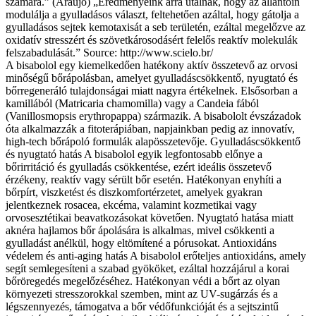
számára.” (Araujo) „Eredményeink arra utalnak, hogy az allantoin
modulálja a gyulladásos választ, feltehetően azáltal, hogy gátolja a
gyulladásos sejtek kemotaxisát a seb területén, ezáltal megelőzve az
oxidatív stresszért és szövetkárosodásért felelős reaktív molekulák
felszabadulását.” Source: http://www.scielo.br/
A bisabolol egy kiemelkedően hatékony aktív összetevő az orvosi
minőségű bőrápolásban, amelyet gyulladáscsökkentő, nyugtató és
bőrregeneráló tulajdonságai miatt nagyra értékelnek. Elsősorban a
kamillából (Matricaria chamomilla) vagy a Candeia fából
(Vanillosmopsis erythropappa) származik. A bisabololt évszázadok
óta alkalmazzák a fitoterápiában, napjainkban pedig az innovatív,
high-tech bőrápoló formulák alapösszetevője. Gyulladáscsökkentő
és nyugtató hatás A bisabolol egyik legfontosabb előnye a
bőrirritáció és gyulladás csökkentése, ezért ideális összetevő
érzékeny, reaktív vagy sérült bőr esetén. Hatékonyan enyhíti a
bőrpírt, viszketést és diszkomfortérzetet, amelyek gyakran
jelentkeznek rosacea, ekcéma, valamint kozmetikai vagy
orvosesztétikai beavatkozásokat követően. Nyugtató hatása miatt
aknéra hajlamos bőr ápolására is alkalmas, mivel csökkenti a
gyulladást anélkül, hogy eltömítené a pórusokat. Antioxidáns
védelem és anti-aging hatás A bisabolol erőteljes antioxidáns, amely
segít semlegesíteni a szabad gyököket, ezáltal hozzájárul a korai
bőröregedés megelőzéséhez. Hatékonyan védi a bőrt az olyan
környezeti stresszorokkal szemben, mint az UV-sugárzás és a
légszennyezés, támogatva a bőr védőfunkcióját és a sejtszintű