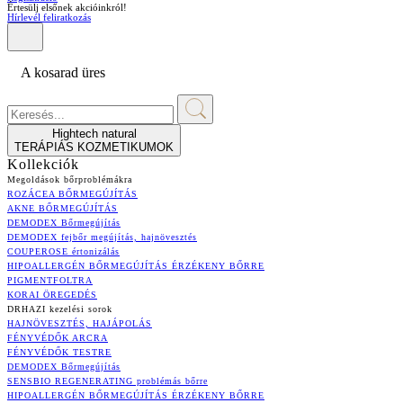
Értesülj elsőnek akcióinkról!
Hírlevél feliratkozás
A kosarad üres
Hightech natural
TERÁPIÁS KOZMETIKUMOK
Kollekciók
Megoldások bőrproblémákra
ROZÁCEA BŐRMEGÚJÍTÁS
AKNE BŐRMEGÚJÍTÁS
DEMODEX Bőrmegújítás
DEMODEX fejbőr megújítás, hajnövesztés
COUPEROSE értonizálás
HIPOALLERGÉN BŐRMEGÚJÍTÁS ÉRZÉKENY BŐRRE
PIGMENTFOLTRA
KORAI ÖREGEDÉS
DRHAZI kezelési sorok
HAJNÖVESZTÉS, HAJÁPOLÁS
FÉNYVÉDŐK ARCRA
FÉNYVÉDŐK TESTRE
DEMODEX Bőrmegújítás
SENSBIO REGENERATING problémás bőrre
HIPOALLERGÉN BŐRMEGÚJÍTÁS ÉRZÉKENY BŐRRE