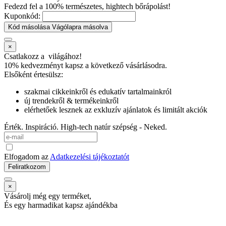
Fedezd fel a 100% természetes, hightech bőrápolást!
Kuponkód:
Kód másolása
Vágólapra másolva
×
Csatlakozz a
világához!
10% kedvezményt kapsz
a következő vásárlásodra.
Elsőként értesülsz:
szakmai cikkeinkről és edukatív tartalmainkról
új trendekről & termékeinkről
elérhetőek lesznek az exkluzív ajánlatok és limitált akciók
Érték. Inspiráció. High-tech natúr szépség - Neked.
Elfogadom az
Adatkezelési tájékoztatót
Feliratkozom
×
Vásárolj még egy terméket,
És egy harmadikat kapsz ajándékba