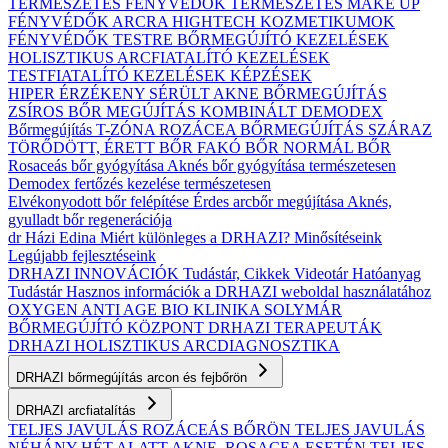
TERMÉSZETES FÉNYVÉDŐK
TERMÉSZETES MAKE UP
FÉNYVÉDŐK ARCRA
HIGHTECH KOZMETIKUMOK
FÉNYVÉDŐK TESTRE
BŐRMEGÚJÍTÓ KEZELÉSEK
HOLISZTIKUS ARCFIATALÍTÓ KEZELÉSEK
TESTFIATALÍTÓ KEZELÉSEK
KÉPZÉSEK
HIPER ÉRZÉKENY
SÉRÜLT
AKNE BŐRMEGÚJÍTÁS
ZSÍROS BŐR MEGÚJÍTÁS
KOMBINÁLT
DEMODEX
Bőrmegújítás
T-ZÓNA
ROZÁCEA BŐRMEGÚJÍTÁS
SZÁRAZ
TÖRŐDÖTT, ÉRETT BŐR
FAKÓ BŐR
NORMÁL BŐR
Rosaceás bőr gyógyítása
Aknés bőr gyógyítása természetesen
Demodex fertőzés kezelése természetesen
Elvékonyodott bőr felépítése
Érdes arcbőr megújítása
Aknés,
gyulladt bőr regenerációja
dr Házi Edina
Miért különleges a DRHAZI?
Minősítéseink
Legújabb fejlesztéseink
DRHAZI INNOVÁCIÓK
Tudástár, Cikkek
Videotár
Hatóanyag
Tudástár
Hasznos információk a DRHAZI weboldal használatához
OXYGEN ANTI AGE BIO KLINIKA
SOLYMÁR
BŐRMEGÚJÍTÓ KÖZPONT
DRHAZI TERAPEUTÁK
DRHAZI HOLISZTIKUS ARCDIAGNOSZTIKA
DRHAZI bőrmegújítás arcon és fejbőrön
DRHAZI arcfiatalítás
TELJES JAVULÁS ROZÁCEÁS BŐRÖN
TELJES JAVULÁS
NÉHÁNY HÉT ALATT AKNE–ROSACEA ESETÉN
TELJES