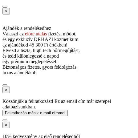
×
Ajándék a rendelésedhez
Válaszd az
előre utalás
fizetési módot,
és
egy exkluzív DRHAZI kozmetikum
az ajándékod
45 300 Ft értékben!
Élvezd a tiszta, high-tech bőrmegújítást,
és tedd különlegessé a napod
egy prémium meglepetéssel!
Biztonságos fizetés, gyors feldolgozás,
luxus ajándékkal!
×
Köszönjük a feliratkozást! Ez az email cím már szerepel
adatbázisunkban.
Feliratkozás másik e-mail címmel
×
10% kedvezmény az első rendelésedből