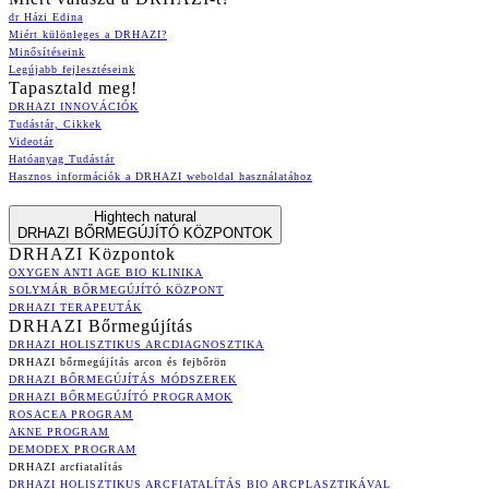
dr Házi Edina
Miért különleges a DRHAZI?
Minősítéseink
Legújabb fejlesztéseink
Tapasztald meg!
DRHAZI INNOVÁCIÓK
Tudástár, Cikkek
Videotár
Hatóanyag Tudástár
Hasznos információk a DRHAZI weboldal használatához
Hightech natural
DRHAZI BŐRMEGÚJÍTÓ KÖZPONTOK
DRHAZI Központok
OXYGEN ANTI AGE BIO KLINIKA
SOLYMÁR BŐRMEGÚJÍTÓ KÖZPONT
DRHAZI TERAPEUTÁK
DRHAZI Bőrmegújítás
DRHAZI HOLISZTIKUS ARCDIAGNOSZTIKA
DRHAZI bőrmegújítás arcon és fejbőrön
DRHAZI BŐRMEGÚJÍTÁS MÓDSZEREK
DRHAZI BŐRMEGÚJÍTÓ PROGRAMOK
ROSACEA PROGRAM
AKNE PROGRAM
DEMODEX PROGRAM
DRHAZI arcfiatalítás
DRHAZI HOLISZTIKUS ARCFIATALÍTÁS BIO ARCPLASZTIKÁVAL