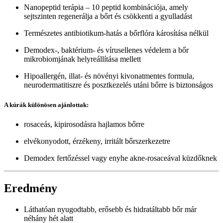
Nanopeptid terápia – 10 peptid kombinációja, amely
sejtszinten regenerálja a bőrt és csökkenti a gyulladást
Természetes antibiotikum-hatás a bőrflóra károsítása nélkül
Demodex-, baktérium- és vírusellenes védelem a bőr
mikrobiomjának helyreállítása mellett
Hipoallergén, illat- és növényi kivonatmentes formula,
neurodermatitiszre és posztkezelés utáni bőrre is biztonságos
A kúrák különösen ajánlottak:
rosaceás, kipirosodásra hajlamos bőrre
elvékonyodott, érzékeny, irritált bőrszerkezetre
Demodex fertőzéssel vagy enyhe akne-rosaceával küzdőknek
Eredmény
Láthatóan nyugodtabb, erősebb és hidratáltabb bőr már
néhány hét alatt