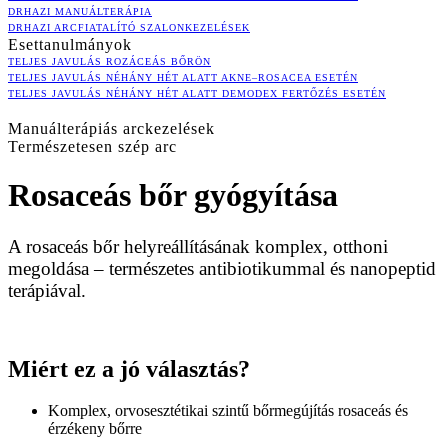
DRHAZI MANUÁLTERÁPIA
DRHAZI ARCFIATALÍTÓ SZALONKEZELÉSEK
Esettanulmányok
TELJES JAVULÁS ROZÁCEÁS BŐRÖN
TELJES JAVULÁS NÉHÁNY HÉT ALATT AKNE–ROSACEA ESETÉN
TELJES JAVULÁS NÉHÁNY HÉT ALATT DEMODEX FERTŐZÉS ESETÉN
Manuálterápiás arckezelések
Természetesen szép arc
Rosaceás bőr gyógyítása
A rosaceás bőr helyreállításának komplex, otthoni
megoldása – természetes antibiotikummal és nanopeptid
terápiával.
Miért ez a jó választás?
Komplex, orvosesztétikai szintű bőrmegújítás rosaceás és
érzékeny bőrre