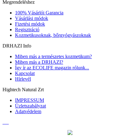
Megrendeléshez
100% Vásárlói Garancia
Vásárlási módok
Fizetési módok
Regisztráció
Kozmetikusoknak, bőrgyógyászoknak
DRHAZI Info
Miben más a természetes kozmetikum?
Miben más a DRHAZI?
Így ír az ECOLIFE magazin rólunk...
Kapcsolat
Hírlevél
Hightech Natural Zrt
IMPRESSUM
Üzletszabályzat
Adatvédelem