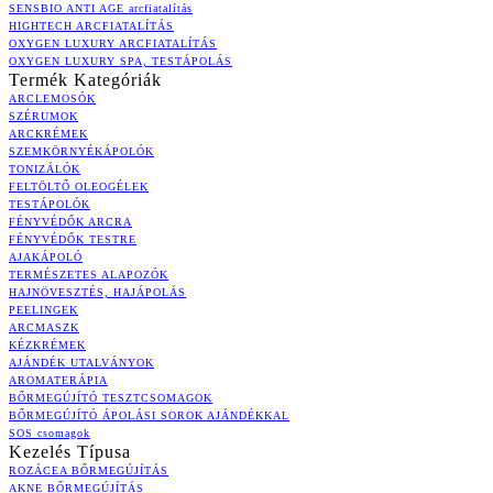
SENSBIO ANTI AGE arcfiatalítás
HIGHTECH ARCFIATALÍTÁS
OXYGEN LUXURY ARCFIATALÍTÁS
OXYGEN LUXURY SPA, TESTÁPOLÁS
Termék Kategóriák
ARCLEMOSÓK
SZÉRUMOK
ARCKRÉMEK
SZEMKÖRNYÉKÁPOLÓK
TONIZÁLÓK
FELTÖLTŐ OLEOGÉLEK
TESTÁPOLÓK
FÉNYVÉDŐK ARCRA
FÉNYVÉDŐK TESTRE
AJAKÁPOLÓ
TERMÉSZETES ALAPOZÓK
HAJNÖVESZTÉS, HAJÁPOLÁS
PEELINGEK
ARCMASZK
KÉZKRÉMEK
AJÁNDÉK UTALVÁNYOK
AROMATERÁPIA
BŐRMEGÚJÍTÓ TESZTCSOMAGOK
BŐRMEGÚJÍTÓ ÁPOLÁSI SOROK AJÁNDÉKKAL
SOS csomagok
Kezelés Típusa
ROZÁCEA BŐRMEGÚJÍTÁS
AKNE BŐRMEGÚJÍTÁS