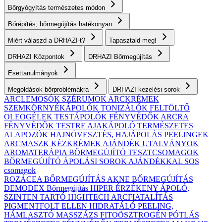
Bőrgyógyítás természetes módon
Bőrépítés, bőrmegújítás hatékonyan
Miért válaszd a DRHAZI-t?
Tapasztald meg!
DRHAZI Központok
DRHAZI Bőrmegújítás
Esettanulmányok
Megoldások bőrproblémákra
DRHAZI kezelési sorok
ARCLEMOSÓK
SZÉRUMOK
ARCKRÉMEK
SZEMKÖRNYÉKÁPOLÓK
TONIZÁLÓK
FELTÖLTŐ
OLEOGÉLEK
TESTÁPOLÓK
FÉNYVÉDŐK ARCRA
FÉNYVÉDŐK TESTRE
AJAKÁPOLÓ
TERMÉSZETES
ALAPOZÓK
HAJNÖVESZTÉS, HAJÁPOLÁS
PEELINGEK
ARCMASZK
KÉZKRÉMEK
AJÁNDÉK UTALVÁNYOK
AROMATERÁPIA
BŐRMEGÚJÍTÓ TESZTCSOMAGOK
BŐRMEGÚJÍTÓ ÁPOLÁSI SOROK AJÁNDÉKKAL
SOS
csomagok
ROZÁCEA BŐRMEGÚJÍTÁS
AKNE BŐRMEGÚJÍTÁS
DEMODEX Bőrmegújítás
HIPER ÉRZÉKENY
ÁPOLÓ,
SZINTEN TARTÓ
HIGHTECH ARCFIATALÍTÁS
PIGMENTFOLT ELLEN
HIDRATÁLÓ
PEELING,
HÁMLASZTÓ
MASSZÁZS
FITOÖSZTROGÉN PÓTLÁS