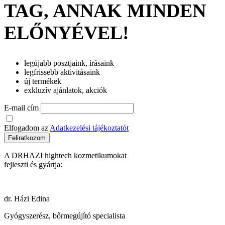
TAG, ANNAK MINDEN
ELŐNYÉVEL!
legújabb posztjaink, írásaink
legfrissebb aktivitásaink
új termékek
exkluzív ajánlatok, akciók
E-mail cím
Elfogadom az
Adatkezelési tájékoztatót
Feliratkozom
A DRHAZI hightech kozmetikumokat
fejleszti és gyártja:
dr. Házi Edina
Gyógyszerész, bőrmegújító specialista