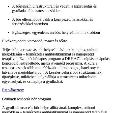
A bőrfelszín újrastrukturált és védett, a kipirosodás és
gyulladás fokozatosan csökken
A bőr ellenállóbbá válik a környezeti hatásokkal és
fertőzésekkel szemben
Egészséges, egyenletes arcbőr, helyreállított mikrobiom
Elvékonyodott, vörösödő, rosaceás bőrre
Teljes kúra a rosaceás bőr helyreállításának komplex, otthoni
megoldására – természetes antibiotikummal és nanopeptid
terápiával. Ez a két hónapos program a DRHAZI terápiás arcápolási
koncepció legfejlettebb, mégis gyengéd programja. A kúra a
rosaceás esetek több mint 90%-ában biztonságos, hatékony és
látványos megoldást nyújt. A kezelés célja a bőr struktúrájának
újraépítése, miközben helyreállítja a természetes mikrobiom
egyensúlyát, és csillapítja a gyulladást.
Ezt választom
Gyulladt rosaceás bőr program
A gyulladt rosaceás bőr helyreállításának komplex, otthoni
megoldása – természetes antibiotikummal és nanopeptid terápiával.