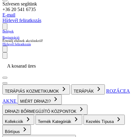
Szívesen segítünk
+36 20 541 6735
E-mail
Hírlevél feliratkozás
Belépek
Regisztráció
Értesülj elsőnek akcióinkról!
Hírlevél feliratkozás
A kosarad üres
ROZÁCEA
TERÁPIÁS KOZMETIKUMOK
TERÁPIÁK
AKNE
MIÉRT DRHAZI?
DRHAZI BŐRMEGÚJÍTÓ KÖZPONTOK
Kollekciók
Termék Kategóriák
Kezelés Típusa
Bőrtípus