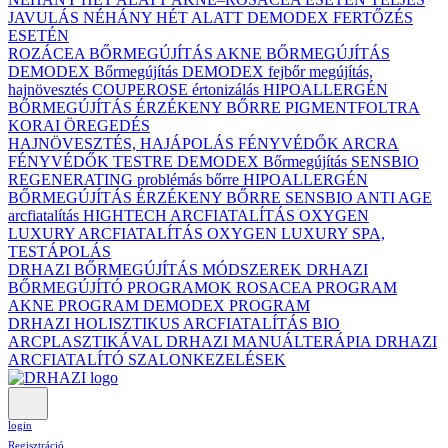
JAVULÁS NÉHÁNY HÉT ALATT DEMODEX FERTŐZÉS
ESETÉN
ROZÁCEA BŐRMEGÚJÍTÁS
AKNE BŐRMEGÚJÍTÁS
DEMODEX Bőrmegújítás
DEMODEX fejbőr megújítás,
hajnövesztés
COUPEROSE értonizálás
HIPOALLERGÉN
BŐRMEGÚJÍTÁS ÉRZÉKENY BŐRRE
PIGMENTFOLTRA
KORAI ÖREGEDÉS
HAJNÖVESZTÉS, HAJÁPOLÁS
FÉNYVÉDŐK ARCRA
FÉNYVÉDŐK TESTRE
DEMODEX Bőrmegújítás
SENSBIO
REGENERATING problémás bőrre
HIPOALLERGÉN
BŐRMEGÚJÍTÁS ÉRZÉKENY BŐRRE
SENSBIO ANTI AGE
arcfiatalítás
HIGHTECH ARCFIATALÍTÁS
OXYGEN
LUXURY ARCFIATALÍTÁS
OXYGEN LUXURY SPA,
TESTÁPOLÁS
DRHAZI BŐRMEGÚJÍTÁS MÓDSZEREK
DRHAZI
BŐRMEGÚJÍTÓ PROGRAMOK
ROSACEA PROGRAM
AKNE PROGRAM
DEMODEX PROGRAM
DRHAZI HOLISZTIKUS ARCFIATALÍTÁS BIO
ARCPLASZTIKÁVAL
DRHAZI MANUÁLTERÁPIA
DRHAZI
ARCFIATALÍTÓ SZALONKEZELÉSEK
login
Regisztráció