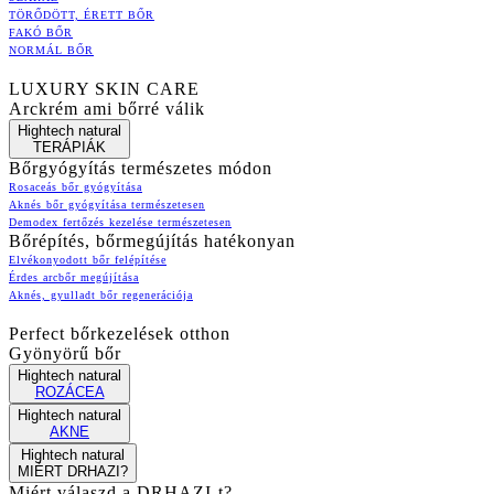
TÖRŐDÖTT, ÉRETT BŐR
FAKÓ BŐR
NORMÁL BŐR
LUXURY SKIN CARE
Arckrém ami bőrré válik
Hightech natural
TERÁPIÁK
Bőrgyógyítás természetes módon
Rosaceás bőr gyógyítása
Aknés bőr gyógyítása természetesen
Demodex fertőzés kezelése természetesen
Bőrépítés, bőrmegújítás hatékonyan
Elvékonyodott bőr felépítése
Érdes arcbőr megújítása
Aknés, gyulladt bőr regenerációja
Perfect bőrkezelések otthon
Gyönyörű bőr
Hightech natural
ROZÁCEA
Hightech natural
AKNE
Hightech natural
MIÉRT DRHAZI?
Miért válaszd a DRHAZI-t?