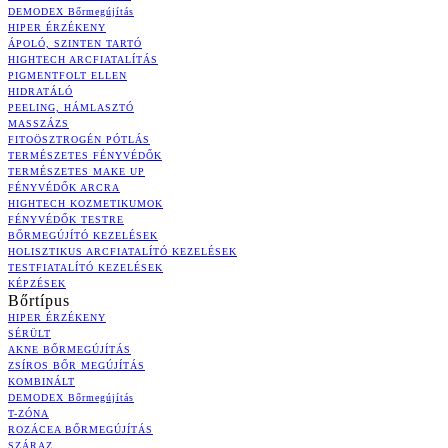
DEMODEX Bőrmegújítás
HIPER ÉRZÉKENY
ÁPOLÓ, SZINTEN TARTÓ
HIGHTECH ARCFIATALÍTÁS
PIGMENTFOLT ELLEN
HIDRATÁLÓ
PEELING, HÁMLASZTÓ
MASSZÁZS
FITOÖSZTROGÉN PÓTLÁS
TERMÉSZETES FÉNYVÉDŐK
TERMÉSZETES MAKE UP
FÉNYVÉDŐK ARCRA
HIGHTECH KOZMETIKUMOK
FÉNYVÉDŐK TESTRE
BŐRMEGÚJÍTÓ KEZELÉSEK
HOLISZTIKUS ARCFIATALÍTÓ KEZELÉSEK
TESTFIATALÍTÓ KEZELÉSEK
KÉPZÉSEK
Bőrtípus
HIPER ÉRZÉKENY
SÉRÜLT
AKNE BŐRMEGÚJÍTÁS
ZSÍROS BŐR MEGÚJÍTÁS
KOMBINÁLT
DEMODEX Bőrmegújítás
T-ZÓNA
ROZÁCEA BŐRMEGÚJÍTÁS
SZÁRAZ