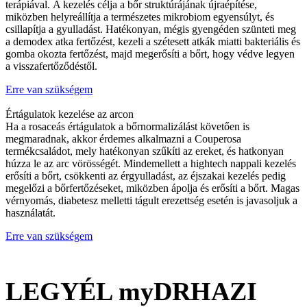
terápiával. A kezelés célja a bőr struktúrájának újraépítése,
miközben helyreállítja a természetes mikrobiom egyensúlyt, és
csillapítja a gyulladást. Hatékonyan, mégis gyengéden szünteti meg
a demodex atka fertőzést, kezeli a szétesett atkák miatti bakteriális és
gomba okozta fertőzést, majd megerősíti a bőrt, hogy védve legyen
a visszafertőződéstől.
Erre van szükségem
Értágulatok kezelése az arcon
Ha a rosaceás értágulatok a bőrnormalizálást követően is
megmaradnak, akkor érdemes alkalmazni a Couperosa
termékcsaládot, mely hatékonyan szűkíti az ereket, és hatkonyan
húzza le az arc vörösségét. Mindemellett a hightech nappali kezelés
erősíti a bőrt, csökkenti az érgyulladást, az éjszakai kezelés pedig
megelőzi a bőrfertőzéseket, miközben ápolja és erősíti a bőrt. Magas
vérnyomás, diabetesz melletti tágult erezettség esetén is javasoljuk a
használatát.
Erre van szükségem
LEGYÉL myDRHAZI