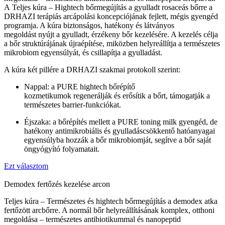
A Teljes kúra – Hightech bőrmegújítás a gyulladt rosaceás bőrre a
DRHAZI terápiás arcápolási koncepciójának fejlett, mégis gyengéd
programja. A kúra biztonságos, hatékony és látványos
megoldást nyújt a gyulladt, érzékeny bőr kezelésére. A kezelés célja
a bőr struktúrájának újraépítése, miközben helyreállítja a természetes
mikrobiom egyensúlyát, és csillapítja a gyulladást.
A kúra két pillére a DRHAZI szakmai protokoll szerint:
Nappal: a PURE hightech bőrépítő
kozmetikumok regenerálják és erősítik a bőrt, támogatják a
természetes barrier-funkciókat.
Éjszaka: a bőrépítés mellett a PURE toning milk gyengéd, de
hatékony antimikrobiális és gyulladáscsökkentő hatóanyagai
egyensúlyba hozzák a bőr mikrobiomját, segítve a bőr saját
öngyógyító folyamatait.
Ezt választom
Demodex fertőzés kezelése arcon
Teljes kúra – Természetes és hightech bőrmegújítás a demodex atka
fertőzött arcbőrre. A normál bőr helyreállításának komplex, otthoni
megoldása – természetes antibiotikummal és nanopeptid